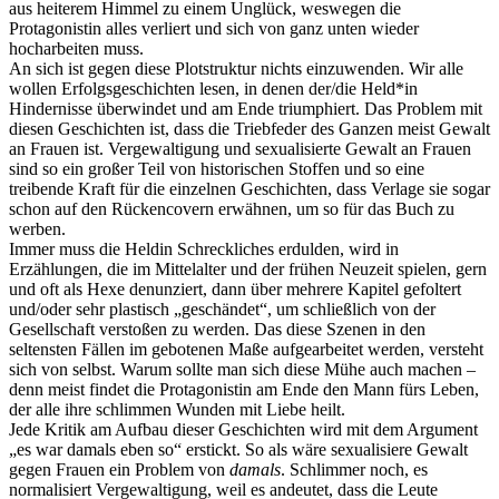
aus heiterem Himmel zu einem Unglück, weswegen die
Protagonistin alles verliert und sich von ganz unten wieder
hocharbeiten muss.
An sich ist gegen diese Plotstruktur nichts einzuwenden. Wir alle
wollen Erfolgsgeschichten lesen, in denen der/die Held*in
Hindernisse überwindet und am Ende triumphiert. Das Problem mit
diesen Geschichten ist, dass die Triebfeder des Ganzen meist Gewalt
an Frauen ist. Vergewaltigung und sexualisierte Gewalt an Frauen
sind so ein großer Teil von historischen Stoffen und so eine
treibende Kraft für die einzelnen Geschichten, dass Verlage sie sogar
schon auf den Rückencovern erwähnen, um so für das Buch zu
werben.
Immer muss die Heldin Schreckliches erdulden, wird in
Erzählungen, die im Mittelalter und der frühen Neuzeit spielen, gern
und oft als Hexe denunziert, dann über mehrere Kapitel gefoltert
und/oder sehr plastisch „geschändet“, um schließlich von der
Gesellschaft verstoßen zu werden. Das diese Szenen in den
seltensten Fällen im gebotenen Maße aufgearbeitet werden, versteht
sich von selbst. Warum sollte man sich diese Mühe auch machen –
denn meist findet die Protagonistin am Ende den Mann fürs Leben,
der alle ihre schlimmen Wunden mit Liebe heilt.
Jede Kritik am Aufbau dieser Geschichten wird mit dem Argument
„es war damals eben so“ erstickt. So als wäre sexualisiere Gewalt
gegen Frauen ein Problem von
damals
. Schlimmer noch, es
normalisiert Vergewaltigung, weil es andeutet, dass die Leute