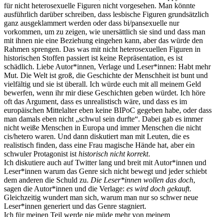
für nicht heterosexuelle Figuren nicht vorgesehen. Man könnte
ausführlich darüber schreiben, dass lesbische Figuren grundsätzlich
ganz ausgeklammert werden oder dass bi/pansexuelle nur
vorkommen, um zu zeigen, wie unersättlich sie sind und dass man
mit ihnen nie eine Beziehung eingehen kann, aber das würde den
Rahmen sprengen. Das was mit nicht heterosexuellen Figuren in
historischen Stoffen passiert ist keine Repräsentation, es ist
schädlich.
Liebe Autor*innen, Verlage und Leser*innen: Habt mehr
Mut. Die Welt ist groß, die Geschichte der Menschheit ist bunt und
vielfältig und sie ist überall. Ich würde euch mit all meinem Geld
bewerfen, wenn ihr mir diese Geschichten geben würdet. Ich höre
oft das Argument, dass es unrealistisch wäre, und dass es im
europäischen Mittelalter eben keine BIPoC gegeben habe, oder dass
man damals eben nicht „schwul sein durfte“. Dabei gab es immer
nicht weiße Menschen in Europa und immer Menschen die nicht
cis/hetero waren. Und dann diskutiert man mit Leuten, die es
realistisch finden, dass eine Frau magische Hände hat, aber ein
schwuler Protagonist ist
historisch nicht korrekt
.
Ich diskutiere auch auf Twitter lang und breit mit Autor*innen und
Leser*innen warum das Genre sich nicht bewegt und jeder schiebt
dem anderen die Schuld zu.
Die Leser*innen wollen das doch
,
sagen die Autor*innen und die Verlage:
es wird doch gekauft
.
Gleichzeitig wundert man sich, warum man nur so schwer neue
Leser*innen generiert und das Genre stagniert.
Ich für meinen Teil werde nie müde mehr von meinem