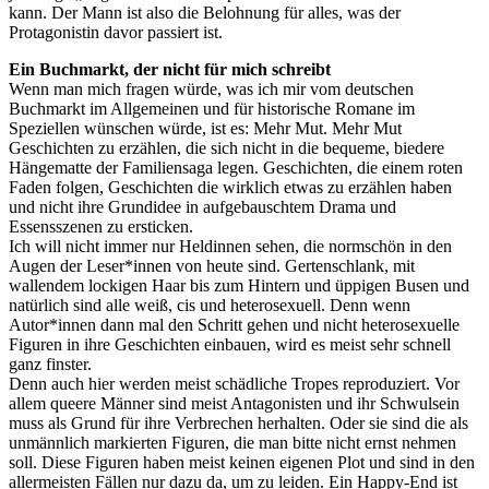
kann. Der Mann ist also die Belohnung für alles, was der
Protagonistin davor passiert ist.
Ein Buchmarkt, der nicht für mich schreibt
Wenn man mich fragen würde, was ich mir vom deutschen
Buchmarkt im Allgemeinen und für historische Romane im
Speziellen wünschen würde, ist es: Mehr Mut. Mehr Mut
Geschichten zu erzählen, die sich nicht in die bequeme, biedere
Hängematte der Familiensaga legen. Geschichten, die einem roten
Faden folgen, Geschichten die wirklich etwas zu erzählen haben
und nicht ihre Grundidee in aufgebauschtem Drama und
Essensszenen zu ersticken.
Ich will nicht immer nur Heldinnen sehen, die normschön in den
Augen der Leser*innen von heute sind. Gertenschlank, mit
wallendem lockigen Haar bis zum Hintern und üppigen Busen und
natürlich sind alle weiß, cis und heterosexuell. Denn wenn
Autor*innen dann mal den Schritt gehen und nicht heterosexuelle
Figuren in ihre Geschichten einbauen, wird es meist sehr schnell
ganz finster.
Denn auch hier werden meist schädliche Tropes reproduziert. Vor
allem queere Männer sind meist Antagonisten und ihr Schwulsein
muss als Grund für ihre Verbrechen herhalten. Oder sie sind die als
unmännlich markierten Figuren, die man bitte nicht ernst nehmen
soll. Diese Figuren haben meist keinen eigenen Plot und sind in den
allermeisten Fällen nur dazu da, um zu leiden. Ein Happy-End ist