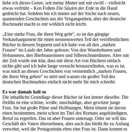
liebe ich dieses Genre, seit meine Mutter mir mit zwölf – vielleicht
etwas verfrüht – Ken Follets
Die Säulen der Erde
in die Hand
gedrückt hat. Seitdem bin ich immer auf der Suche nach neuen,
spannenden Geschichten aus der Vergangenheit, aber der deutsche
Buchmarkt macht es mir wirklich nicht leicht.
„Eine starke Frau, die ihren Weg geht“, so ist das gängige
Verkaufsargument für einen nennenswerten Teil der veröffentlichten
Bücher in diesem Segment und ich habe von all den „starken
Frauen“ im Laufe der Jahre gelesen: Von den Wanderhuren und
Hebammen, den Bierbrauerinnen und Silberschmiedinnen. Aber mit
der Zeit wurde mir klar, dass mir diese Art von Büchern einfach
nichts gibt und ich habe lange versucht herauszufinden, was es ist,
was mich an diesen Geschichten von vermeintlich „starken Frauen,
die ihren Weg gehen“ so stört und warum ein großer Teil des
deutschen Buchmarktes einfach nicht mehr für mich schreibt.
Es war damals halt so
Die inhaltliche Grundlage dieser Bücher ist fast immer dieselbe. Die
Heldin ist eine schöne, weiße, unschuldige, aber gewitzte junge
Frau. Sie hat große Pläne und Hoffnungen. Meist träumt sie davon
einen bestimmten, meist schon im Titel des Romans angekündigten,
Beruf zu ergreifen. Das ist aber Frauen untersagt. Oder sie will das
Geschäft des Vaters übernehmen, aber auch das bleibt ihr zu Anfang
verwehrt, weil die Protagonistin eben eine Frau ist. Dann kommt es