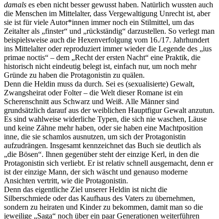
damals
es eben nicht besser gewusst haben. Natürlich wussten auch
die Menschen im Mittelalter, dass Vergewaltigung Unrecht ist, aber
sie ist für viele Autor*innen immer noch ein Stilmittel, um das
Zeitalter als „finster“ und „rückständig“ darzustellen. So verlegt man
beispielsweise auch die Hexenverfolgung vom 16./17. Jahrhundert
ins Mittelalter oder reproduziert immer wieder die Legende des „ius
primae noctis“ – dem „Recht der ersten Nacht“ eine Praktik, die
historisch nicht eindeutig belegt ist, einfach nur, um noch mehr
Gründe zu haben die Protagonistin zu quälen.
Denn die Heldin muss da durch. Sei es (sexualisierte) Gewalt,
Zwangsheirat oder Folter – die Welt dieser Romane ist ein
Scherenschnitt aus Schwarz und Weiß. Alle Männer sind
grundsätzlich darauf aus der weiblichen Hauptfigur Gewalt anzutun.
Es sind wahlweise widerliche Typen, die sich nie waschen, Läuse
und keine Zähne mehr haben, oder sie haben eine Machtposition
inne, die sie schamlos ausnutzen, um sich der Protagonistin
aufzudrängen. Insgesamt kennzeichnet das Buch sie deutlich als
„die Bösen“. Ihnen gegenüber steht der einzige Kerl, in den die
Protagonistin sich verliebt. Er ist relativ schnell ausgemacht, denn er
ist der einzige Mann, der sich wäscht und genauso moderne
Ansichten vertritt, wie die Protagonistin.
Denn das eigentliche Ziel unserer Heldin ist nicht die
Silberschmiede oder das Kaufhaus des Vaters zu übernehmen,
sondern zu heiraten und Kinder zu bekommen, damit man so die
jeweilige „Saga“ noch über ein paar Generationen weiterführen