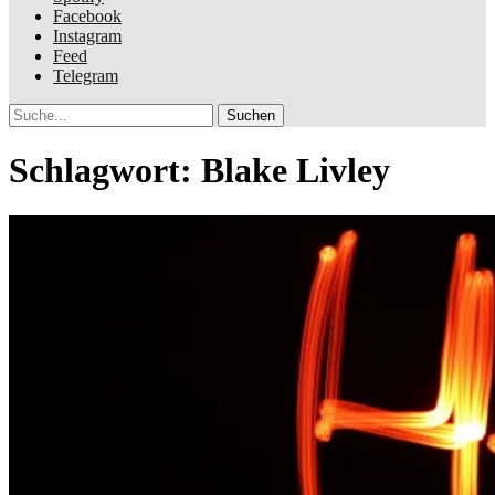
Facebook
Instagram
Feed
Telegram
Suche
Schlagwort:
Blake Livley