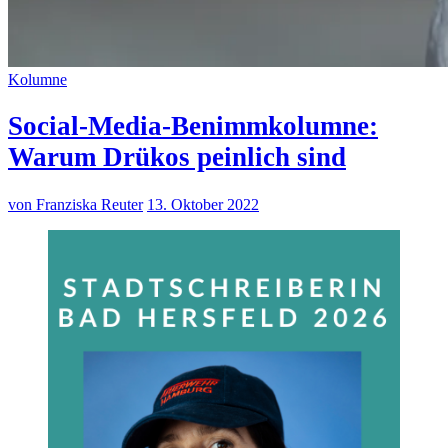
Kolumne
Social-Media-Benimmkolumne:
Warum Drükos peinlich sind
von Franziska Reuter
13. Oktober 2022