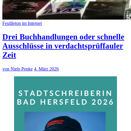
Feuilleton im Internet
Drei Buchhandlungen oder schnelle
Ausschlüsse in verdachtsprüffauler
Zeit
von Niels Penke
4. März 2026