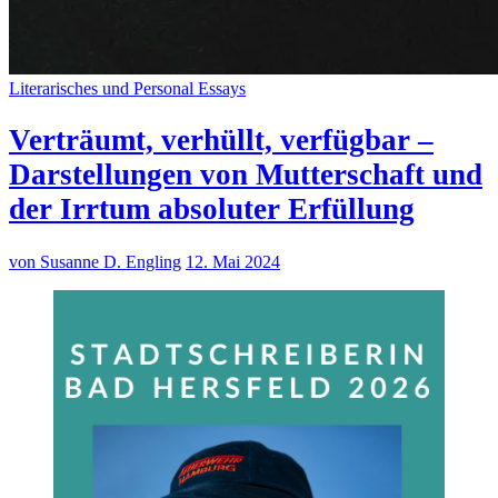
Literarisches und Personal Essays
Verträumt, verhüllt, verfügbar –
Darstellungen von Mutterschaft und
der Irrtum absoluter Erfüllung
von Susanne D. Engling
12. Mai 2024