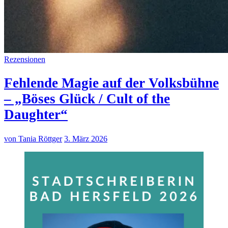
Rezensionen
Fehlende Magie auf der Volksbühne
– „Böses Glück / Cult of the
Daughter“
von Tania Röttger
3. März 2026