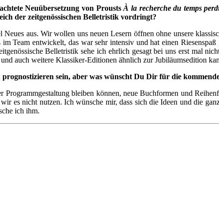
eachtete Neuübersetzung von Prousts
À la recherche du temps per
ich der zeitgenössischen Belletristik vordringt?
l Neues aus. Wir wollen uns neuen Lesern öffnen ohne unsere klassisc
es im Team entwickelt, das war sehr intensiv und hat einen Riesenspaß
itgenössische Belletristik sehe ich ehrlich gesagt bei uns erst mal n
 und auch weitere Klassiker-Editionen ähnlich zur Jubiläumsedition kann
u prognostizieren sein, aber was wünscht Du Dir für die kommen
 der Programmgestaltung bleiben können, neue Buchformen und Reihenfo
wir es nicht nutzen. Ich wünsche mir, dass sich die Ideen und die ganz
sche ich ihm.