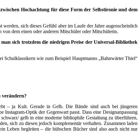
ke zwischen Hochachtung für diese Form der Selbstironie und dem
st werden, sich dieses Gefühl aber im Laufe der Jahre augenscheinlich
ch von dem einen oder anderen Mitschüler oder Mitschülerin.
man sich trotzdem die niedrigen Preise der Universal-Bibliothek
r bei Schulklassikern wie zum Beispiel Hauptmanns „Bahnwärter Thiel“
zu verändern?
ebt – ja Kult. Gerade in Gelb. Die Bände sind auch bei jüngeren
hippe Instagram-Optik der Gegenwart passt. Dass eine Designanpassung
 schwarz/ gelb in eine moderne bibliophile Gestaltung zu überführen,
eiden, sich zu diesen jedoch komplementär verhalten. Zusammen laden
 ein Leben begleiten – die hübschen Bücher sind also auch nicht nur