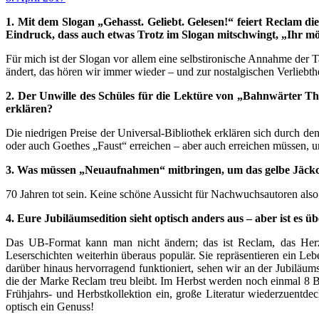
1. Mit dem Slogan „Gehasst. Geliebt. Gelesen!“ feiert Reclam d
Eindruck, dass auch etwas Trotz im Slogan mitschwingt, „Ihr mög
Für mich ist der Slogan vor allem eine selbstironische Annahme der T
ändert, das hören wir immer wieder – und zur nostalgischen Verliebt
2. Der Unwille des Schüles für die Lektüre von „Bahnwärter Thi
erklären?
Die niedrigen Preise der Universal-Bibliothek erklären sich durch d
oder auch Goethes „Faust“ erreichen – aber auch erreichen müssen, um
3. Was müssen „Neuaufnahmen“ mitbringen, um das gelbe Jäckc
70 Jahren tot sein. Keine schöne Aussicht für Nachwuchsautoren also
4. Eure Jubiläumsedition sieht optisch anders aus – aber ist e
Das UB-Format kann man nicht ändern; das ist Reclam, das Herzs
Leserschichten weiterhin überaus populär. Sie repräsentieren ein Le
darüber hinaus hervorragend funktioniert, sehen wir an der Jubiläum
die der Marke Reclam treu bleibt. Im Herbst werden noch einmal 8 B
Frühjahrs- und Herbstkollektion ein, große Literatur wiederzuentde
optisch ein Genuss!