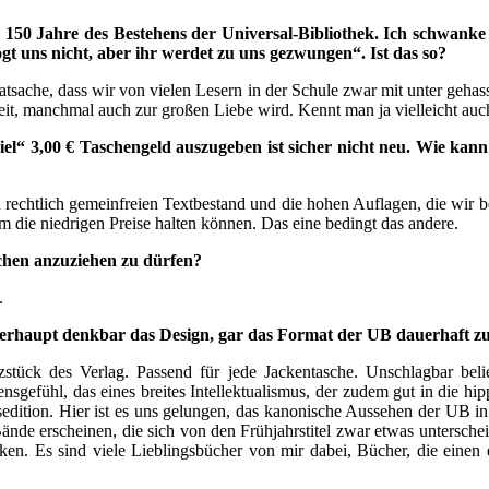
ie 150 Jahre des Bestehens der Universal-Bibliothek. Ich schwan
t uns nicht, aber ihr werdet zu uns gezwungen“. Ist das so?
atsache, dass wir von vielen Lesern in der Schule zwar mit unter gehas
heit, manchmal auch zur großen Liebe wird. Kennt man ja vielleicht au
el“ 3,00 € Taschengeld auszugeben ist sicher nicht neu. Wie kann 
en rechtlich gemeinfreien Textbestand und die hohen Auflagen, die wi
 die niedrigen Preise halten können. Das eine bedingt das andere.
hen anzuziehen zu dürfen?
.
s überhaupt denkbar das Design, gar das Format der UB dauerhaft 
tück des Verlag. Passend für jede Jackentasche. Unschlagbar beli
bensgefühl, das eines breites Intellektualismus, der zudem gut in die 
sedition. Hier ist es uns gelungen, das kanonische Aussehen der UB in
ände erscheinen, die sich von den Frühjahrstitel zwar etwas untersch
cken. Es sind viele Lieblingsbücher von mir dabei, Bücher, die einen