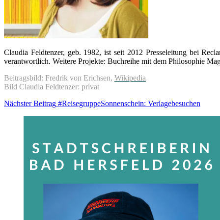
Claudia Feldtenzer, geb. 1982, ist seit 2012 Presseleitung bei Rec
verantwortlich. Weitere Projekte: Buchreihe mit dem Philosophie Mag
Beitragsbild: Fredrik von Erichsen,
Wikipedia
Bild Claudia Feldtenzer: privat
Beitragsnavigation
Nächs
Nächster Beitrag
#ReisegruppeSonnenschein: Verlagebesuchen
Beitra