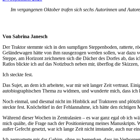
Im vergangenen Oktober trafen sich sechs Autorinnen und Auto
Von Sabrina Janesch
Der Traktor stemmte sich in den sumpfigen Steppenboden, ratterte, röc
Geländewagen hätte von ihm rausgezogen werden sollen, war dazu ver
Steppe, am Horizont zeichneten sich die Dächer des Dorfes ab, das ich
Ratlos blickte ich auf das Notizbuch neben mir, überflog die Skizzen, 
Ich steckte fest.
Das Sujet, an dem ich arbeitete, war mir seit langer Zeit vertraut. Ein
autobiographischen Thema zu widmen, und wunderte mich, dass ich
Noch einmal, und diesmal nicht im Hinblick auf Traktoren und plötzli
steckte fest. Knöcheltief in der Fehlannahme, ich hätte den richtige
Während dieser Wochen in Zentralasien – es war ganz egal ob ich währe
mich quälte, die Frage nach der Positionierung meines Manuskripts. W
außer Gefecht gesetzt, war ich lange Zeit nicht imstande, auch nur ein
Ich zermarterte mir das Gehirn, ohne zu bemerken, dass im Verborgene