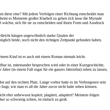
arum diese eine? Mit jedem Verfolgen einer Richtung entscheidet man
heint es Momente großer Klarheit zu geben (ich lasse die Myriade
ft wächst, sich für sie zu entscheiden und ihnen Form und Ausdruck
lleicht hängen ungewöhnlich starke Qualen der
glich beide, noch nicht den richtigen Zeitpunkt gefunden haben.
t einem Kind ist es auch mit einem Roman niemals leicht.
bar ist, miteinander besprochen wird oder in einer Kurzgeschichte,
Jahre (in einem Fall sogar für ein ganzes Jahrzehnt) ruhen zu lassen,
lbst auf den rechten Platz. Lange vorher hatte es im Verborgenen sein
ragt, wie man es all die Jahre zuvor nicht hatte sehen können.
icht eher unbewusst kopiert, plagiiert, adaptiert? Meistens folgen
r so schwierig schien, ist einfach zu groß.