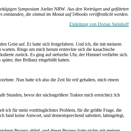
dreitägigen Symposium
Atelier NRW
. Aus den Vorträgen und geführten
 entstanden, die einmal im Monat auf 54books veröffentlicht werden.
Einleitung von Dorian Steinhoff
den Geist auf. Er hatte sich festgefahren. Und ich, die mit meinem
 warten. Rings um mich herum erstreckte sich die kasachische
ikulierte zurück. Es ging auf siebzehn Uhr, der Himmel verfärbte sich.
später, ihre Brillanz eingebüßt hatten.
rzehnte. Nun hatte ich also die Zeit für reif gehalten, mich einem
alb Stunden, bevor der nächstgrößere Traktor mich erreichte): Ich
t ich für mein vordringlichstes Problem, für die größte Frage, die
 Ich fand keine Antwort, und dementsprechend sabotiert, lahmgelegt,
derer Prozess ablief, und dieser Prozess hatte nichts mit meinen