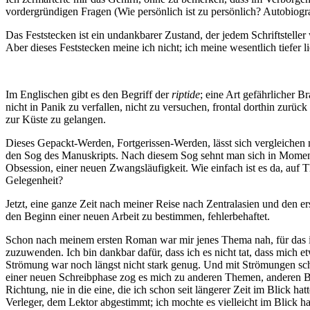
vordergründigen Fragen (Wie persönlich ist zu persönlich? Autobiogra
Das Feststecken ist ein undankbarer Zustand, der jedem Schriftstelle
Aber dieses Feststecken meine ich nicht; ich meine wesentlich tiefer 
Im Englischen gibt es den Begriff der
riptide
; eine Art gefährlicher 
nicht in Panik zu verfallen, nicht zu versuchen, frontal dorthin zur
zur Küste zu gelangen.
Dieses Gepackt-Werden, Fortgerissen-Werden, lässt sich vergleichen m
den Sog des Manuskripts. Nach diesem Sog sehnt man sich in Moment
Obsession, einer neuen Zwangsläufigkeit. Wie einfach ist es da, auf
Gelegenheit?
Jetzt, eine ganze Zeit nach meiner Reise nach Zentralasien und den 
den Beginn einer neuen Arbeit zu bestimmen, fehlerbehaftet.
Schon nach meinem ersten Roman war mir jenes Thema nah, für das ic
zuzuwenden. Ich bin dankbar dafür, dass ich es nicht tat, dass mich
Strömung war noch längst nicht stark genug. Und mit Strömungen schi
einer neuen Schreibphase zog es mich zu anderen Themen, anderen Bere
Richtung, nie in die eine, die ich schon seit längerer Zeit im Blick 
Verleger, dem Lektor abgestimmt; ich mochte es vielleicht im Blick h