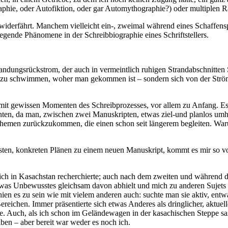
phie, oder Autofiktion, oder gar Automythographie?) oder multiplen Ra
r widerfährt. Manchem vielleicht ein-, zweimal während eines Schaffens
liegende Phänomene in der Schreibbiographie eines Schriftstellers.
Brandungsrückstrom, der auch in vermeintlich ruhigen Strandabschnitten
ück zu schwimmen, woher man gekommen ist – sondern sich von der Strömu
it gewissen Momenten des Schreibprozesses, vor allem zu Anfang. Es si
en, da man, zwischen zwei Manuskripten, etwas ziel-und planlos umhe
 Themen zurückzukommen, die einen schon seit längerem begleiten. Waru
ersten, konkreten Plänen zu einem neuen Manuskript, kommt es mir so vo
h in Kasachstan recherchierte; auch nach dem zweiten und während des
 etwas Unbewusstes gleichsam davon abhielt und mich zu anderen Sujet
en es zu sein wie mit vielem anderen auch: suchte man sie aktiv, entw
ichen. Immer präsentierte sich etwas Anderes als dringlicher, aktuell
hatte. Auch, als ich schon im Geländewagen in der kasachischen Steppe 
aben – aber bereit war weder es noch ich.