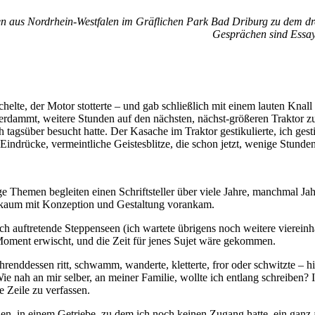
ren aus Nordrhein-Westfalen im Gräflichen Park Bad Driburg zu dem 
Gesprächen sind Essays
helte, der Motor stotterte – und gab schließlich mit einem lauten Knall 
dammt, weitere Stunden auf den nächsten, nächst-größeren Traktor zu
 tagsüber besucht hatte. Der Kasache im Traktor gestikulierte, ich gest
Eindrücke, vermeintliche Geistesblitze, die schon jetzt, wenige Stunden 
ige Themen begleiten einen Schriftsteller über viele Jahre, manchmal Jah
 kaum mit Konzeption und Gestaltung vorankam.
ch auftretende Steppenseen (ich wartete übrigens noch weitere viereinh
n Moment erwischt, und die Zeit für jenes Sujet wäre gekommen.
nddessen ritt, schwamm, wanderte, kletterte, fror oder schwitzte – hiel
ie nah an mir selber, an meiner Familie, wollte ich entlang schreiben?
e Zeile zu verfassen.
n, in einem Getriebe, zu dem ich noch keinen Zugang hatte, ein ganz an