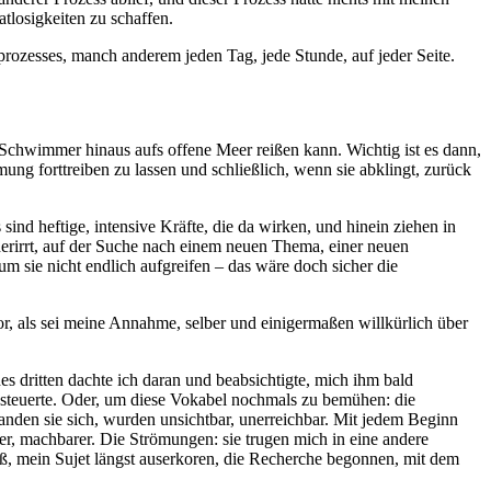
tlosigkeiten zu schaffen.
prozesses, manch anderem jeden Tag, jede Stunde, auf jeder Seite.
 Schwimmer hinaus aufs offene Meer reißen kann. Wichtig ist es dann,
ng forttreiben zu lassen und schließlich, wenn sie abklingt, zurück
nd heftige, intensive Kräfte, die da wirken, und hinein ziehen in
rirrt, auf der Suche nach einem neuen Thema, einer neuen
m sie nicht endlich aufgreifen – das wäre doch sicher die
r, als sei meine Annahme, selber und einigermaßen willkürlich über
 dritten dachte ich daran und beabsichtigte, mich ihm bald
s steuerte. Oder, um diese Vokabel nochmals zu bemühen: die
anden sie sich, wurden unsichtbar, unerreichbar. Mit jedem Beginn
er, machbarer. Die Strömungen: sie trugen mich in eine andere
saß, mein Sujet längst auserkoren, die Recherche begonnen, mit dem