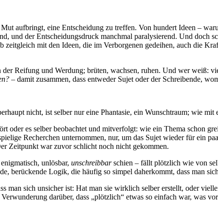
 den Mut aufbringt, eine Entscheidung zu treffen. Von hundert Ideen – w
bend, und der Entscheidungsdruck manchmal paralysierend. Und doch sc
b zeitgleich mit den Ideen, die im Verborgenen gedeihen, auch die Kra
 der Reifung und Werdung; brüten, wachsen, ruhen. Und wer weiß: vie
en?
– damit zusammen, dass entweder Sujet oder der Schreibende, womö
überhaupt nicht, ist selber nur eine Phantasie, ein Wunschtraum; wie mi
 oder es selber beobachtet und mitverfolgt: wie ein Thema schon greif
pielige Recherchen unternommen, nur, um das Sujet wieder für ein paar 
Der Zeitpunkt war zuvor schlicht noch nicht gekommen.
, enigmatisch, unlösbar,
unschreibbar
schien – fällt plötzlich wie von se
e, berückende Logik, die häufig so simpel daherkommt, dass man sich f
 man sich unsicher ist: Hat man sie wirklich selber erstellt, oder vielle
erwunderung darüber, dass „plötzlich“ etwas so einfach war, was vorhe