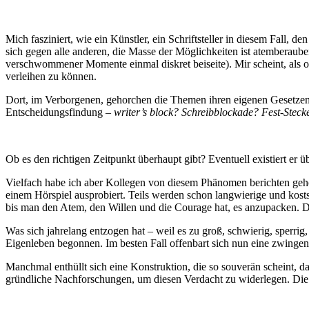
Mich fasziniert, wie ein Künstler, ein Schriftsteller in diesem Fall,
sich gegen alle anderen, die Masse der Möglichkeiten ist atemberau
verschwommener Momente einmal diskret beiseite). Mir scheint, als o
verleihen zu können.
Dort, im Verborgenen, gehorchen die Themen ihren eigenen Gesetzen
Entscheidungsfindung –
writer’s block? Schreibblockade? Fest-Steck
Ob es den richtigen Zeitpunkt überhaupt gibt? Eventuell existiert er 
Vielfach habe ich aber Kollegen von diesem Phänomen berichten gehört
einem Hörspiel ausprobiert. Teils werden schon langwierige und kosts
bis man den Atem, den Willen und die Courage hat, es anzupacken. 
Was sich jahrelang entzogen hat – weil es zu groß, schwierig, sperrig
Eigenleben begonnen. Im besten Fall offenbart sich nun eine zwingend
Manchmal enthüllt sich eine Konstruktion, die so souverän scheint, dass
gründliche Nachforschungen, um diesen Verdacht zu widerlegen. Die V