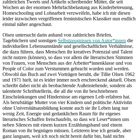
zahlreichen Tweets und Artikeln schreibender Mütter, die seit
Wochen an der enormen Mehrfachbelastung aus Kinderbetreuung,
Homeschooling und Lohnarbeit verzweifeln, habe ich mir diesen
leider inzwischen vergriffenen feministischen Klassiker nun endlich
einmal näher angeschaut.
Olsen untersucht darin anhand von zahlreichen Briefen,
Tagebüchern und sonstigen
Selbstzeugnissen von Autor*innen
die
individuellen Lebensumstände und gesellschaftlichen Verhältnisse,
die dazu führen, dass Menschen ihr kreatives Potenzial und Talent
nicht nutzen (können), so dass vor allem die literarischen Stimmen
von Frauen, von Menschen aus der Arbeiter*innenklasse und von
People of Color zum Verstummen gebracht wurden und werden.
Obwohl das Buch auf zwei Vorträgen beruht, die Tillie Olsen 1962
und 1971 hielt, ist es leider immer noch erschreckend aktuell. Olsen
schreibt dabei nicht als beobachtende Außenstehende, sondern als
talentierte Schriftstellerin, die all die von ihr beschriebenen
Einschränkungen und Hindernisse am eigenen Leib erfahren hat.
Als berufstätige Mutter von vier Kindern und politische Aktivistin
ohne Universitätsausbildung konnte auch sie ihr Leben lang nur
wenig Zeit, Energie und gedanklichen Raum für ihr eigenes
literarisches Schaffen freischaufeln, so dass wir Leser*innen uns
neben Silences mit einem kurzen Erzählungsband und einem
Roman von ihr begnügen müssen. Letzteren lese ich gerade, aber
ganz langsam, weil ich noch nicht bereit dafür bin, bald nichts