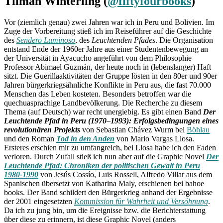
Tilman Winterling (
@fiftyfourbooks
)
Vor (ziemlich genau) zwei Jahren war ich in Peru und Bolivien. Im
Zuge der Vorbereitung stieß ich im Reiseführer auf die Geschichte
des
Sendero Luminoso
, des
Leuchtenden Pfades
.
Die Organisation
entstand Ende der 1960er Jahre aus einer Studentenbewegung an
der Universität in Ayacucho angeführt von dem Philosophie
Professor
Abimael Guzmán
, der heute noch in (lebenslanger) Haft
sitzt. Die Guerillaaktivitäten der Gruppe lösten in den 80er und 90er
Jahren bürgerkriegsähnliche Konflikte in Peru aus, die fast 70.000
Menschen das Leben kosteten. Besonders betroffen war die
quechuasprachige Landbevölkerung. Die Recherche zu diesem
Thema (auf Deutsch) war recht unergiebig. Es gibt einen Band
Der
Leuchtende Pfad in Peru (1970–1993): Erfolgsbedingungen eines
revolutionären Projekts
von Sebastian Chávez Wurm bei
Böhlau
und den Roman
Tod in den Anden
von Mario Vargas Llosa.
Ersteres erschien mir zu umfangreich, bei Llosa habe ich den Faden
verloren. Durch Zufall stieß ich nun aber auf die Graphic Novel
Der
Leuchtende Pfad: Chroniken der politischen Gewalt in Peru
1980-1990
von Jesús Cossío, Luis Rossell, Alfredo Villar aus dem
Spanischen übersetzt von Katharina Maly, erschienen bei bahoe
books. Der Band schildert den Bürgerkrieg anhand der Ergebnisse
der 2001 eingesetzten
Kommission für Wahrheit und Versöhnung
.
Da ich zu jung bin, um die Ereignisse bzw. die Berichterstattung
über diese zu erinnern, ist diese Graphic Novel (anders