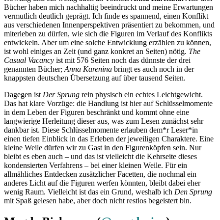
Bücher haben mich nachhaltig beeindruckt und meine Erwartungen
vermutlich deutlich geprägt. Ich finde es spannend, einen Konflikt
aus verschiedenen Innenperspektiven präsentiert zu bekommen, und
miterleben zu dürfen, wie sich die Figuren im Verlauf des Konflikts
entwickeln. Aber um eine solche Entwicklung erzählen zu können,
ist wohl einiges an Zeit (und ganz konkret an Seiten) nötig.
The
Casual Vacancy
ist mit 576 Seiten noch das dünnste der drei
genannten Bücher;
Anna Karenina
bringt es auch noch in der
knappsten deutschen Übersetzung auf über tausend Seiten.
Dagegen ist
Der Sprung
rein physisch ein echtes Leichtgewicht.
Das hat klare Vorzüge: die Handlung ist hier auf Schlüsselmomente
in dem Leben der Figuren beschränkt und kommt ohne eine
langwierige Herleitung dieser aus, was zum Lesen zunächst sehr
dankbar ist. Diese Schlüsselmomente erlauben dem*r Leser*in
einen tiefen Einblick in das Erleben der jeweiligen Charaktere. Eine
kleine Weile dürfen wir zu Gast in den Figurenköpfen sein. Nur
bleibt es eben auch – und das ist vielleicht die Kehrseite dieses
kondensierten Verfahrens – bei einer kleinen Weile. Für ein
allmähliches Entdecken zusätzlicher Facetten, die nochmal ein
anderes Licht auf die Figuren werfen könnten, bleibt dabei eher
wenig Raum. Vielleicht ist das ein Grund, weshalb ich
Den Sprung
mit Spaß gelesen habe, aber doch nicht restlos begeistert bin.