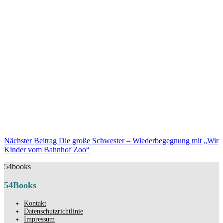
Beitragsnavigation
Nächster Beitrag
Die große Schwester – Wiederbegegnung mit „Wir
Nächster
Kinder vom Bahnhof Zoo“
Beitrag
54books
54Books
Kontakt
Datenschutzrichtlinie
Impressum