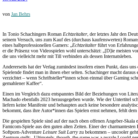
von
Jan Behrs
In Tonio Schachingers Roman
Echtzeitalter
, der letztes Jahr den De
seinem Versuch, uns zum Kauf des (durchaus kaufenswerten) Romans zu
eines halbprofessionellen Gamers: „
Echtzeitalter
führt von Erfahrungen
er die Präsenz von Videospielen wohl unterschätzt: „[D]ie meisten vo
die uns vielleicht mehr mit Till verbinden als dessen Internatsleben.
Andererseits hat der Verlag zumindest insofern einen Punkt, dass uns
Spielende findet man in ihnen eher selten. Schachinger macht daraus 
verzichtet – wenn Schriftsteller*innen schon einmal über Gaming sc
gemahlener Kaffee“.
Einen im Vergleich dazu entspanntes Bild der Beziehungen von Liter
Machado ebenfalls 2023 herausgegeben wurde. Wie der Untertitel schon
liefern keine Manifeste und behaupten auch keine besondere analyti
bekommt, dass ihre Autor*innen das Spielen ernst nehmen, fehlt dem 
Die gespielten Spiele sind auf der nach oben offenen Angeber-Skala e
Famicom-Spiele aus den guten alten Zeiten. Einer der charmantesten 
Softporn-Adventure
Leisure Suit Larry
zu bekommen – uncooler geht e
Zentrum stellt: „Ultimately, though, the game was a puzzle I could ne