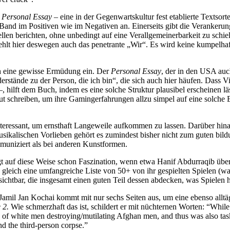
s
Personal Essay
– eine in der Gegenwartskultur fest etablierte Textsor
 Band im Positiven wie im Negativen an. Einerseits gibt die Verankerun
llen berichten, ohne unbedingt auf eine Verallgemeinerbarkeit zu schie
ehlt hier deswegen auch das penetrante „Wir“. Es wird keine kumpelhaft
uch eine gewisse Ermüdung ein. Der
Personal Essay
, der in den USA auc
erstände zu der Person, die ich bin“, die sich auch hier häufen. Dass V
–, hilft dem Buch, indem es eine solche Struktur plausibel erscheinen 
 gut schreiben, um ihre Gamingerfahrungen allzu simpel auf eine solche
 interessant, um ernsthaft Langeweile aufkommen zu lassen. Darüber hi
r musikalischen Vorlieben gehört es zumindest bisher nicht zum guten bi
mmuniziert als bei anderen Kunstformen.
gt auf diese Weise schon Faszination, wenn etwa Hanif Abdurraqib übe
g gleich eine umfangreiche Liste von 50+ von ihr gespielten Spielen (w
sichtbar, die insgesamt einen guten Teil dessen abdecken, was Spielen 
Jamil Jan Kochai kommt mit nur sechs Seiten aus, um eine ebenso allt
e 2.
Wie schmerzhaft das ist, schildert er mit nüchternen Worten: “Whi
ies of white men destroying/mutilating Afghan men, and thus was also tas
nd the third-person corpse.”