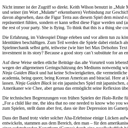
Nicht immer ist der Zugriff so direkt. Keith Wilson benutzt in „Mule 
und seiner (im Wort „Mulatte“ erkennbaren) Verbindung zur Geschic
davon abgesehen, dass die Figur Terra aus diesem Spiel dem
mixed-r
repräsentiert fühlen, sondern er kann selbst diese Figur werden und (a
the rest of your party. She is flying. To think that this is a thing she 
Die Erfahrung, im Videospiel Dinge erleben und vor allem tun zu kön
Identitäten beschäftigen. Zum Teil werden die Spiele dabei einfach a
Spielmechanik selbst geht, teilweise (wie hier bei Max Delsohns Tex
investment in its story? Because a good story can’t substitute for an
Auf diese Weise stellen etliche Beiträge das alte Vorurteil vom lebe
wegen der allgemeinen Geringschätzung des Mediums notwendig wird) 
Ninja Gaiden Black
und hat keine Schwierigkeiten, die vermeintliche 
academia, being queer, being Korean American and biracial. Here at le
lassen.
Ninja Gaiden Black
ist ein japanisches Spiel mit japanischen,
Amerikaner wie Chee, aber genau das ermöglicht seine Reflexion über
Die technischen Begrenzungen von frühen Spielen der
Halo
-Reihe fü
„For a child like me, the idea that no one needed to know who you we
zum Spielen, stellt dann aber fest, dass sie ihre Depression im Gamer
Dass der Band trotz vieler solcher Aha-Erlebnisse einige Lücken aufwei
entwickeln, stammen aus dem Bereich, den man – für den amerikanis