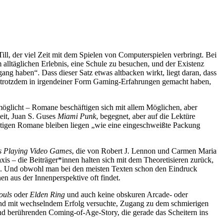
ll, der viel Zeit mit dem Spielen von Computerspielen verbringt. Bei
alltäglichen Erlebnis, eine Schule zu besuchen, und der Existenz
gang haben“. Dass dieser Satz etwas altbacken wirkt, liegt daran, dass
er trotzdem in irgendeiner Form Gaming-Erfahrungen gemacht haben,
rmöglicht – Romane beschäftigen sich mit allem Möglichen, aber
Zeit, Juan S. Guses
Miami Punk
, begegnet, aber auf die Lektüre
htigen Romane bleiben liegen „wie eine eingeschweißte Packung
ers Playing Video Games
, die von Robert J. Lennon und Carmen Maria
xis – die Beiträger*innen halten sich mit dem Theoretisieren zurück,
äbe. Und obwohl man bei den meisten Texten schon den Eindruck
n aus der Innenperspektive oft findet.
ouls
oder
Elden Ring
und auch keine obskuren Arcade- oder
 Kind mit wechselndem Erfolg versuchte, Zugang zu dem schmierigen
nd berührenden Coming-of-Age-Story, die gerade das Scheitern ins