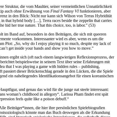
re Struktur, die vom Maultier, seiner vermeintlichen Unnatürlichkeit
inzip auch ohne Erwähnung von
Final Fantasy VI
funktionieren, aber
ferenz in den Blick: Nicht nur kann sich Wilson von Terras Hybridität
in that hybrid body […], Terra races beside the zeppelin that carries
e hid her true nature. That this choice, too, is labor.” (53)
t im Band auf, besonders in den Beiträgen, die sich mit queeren
Elemente vorkommen. Interessanter wird es aber, wenn es um die
am Plot: „So, why do I enjoy playing it so much, despite my lack of
hey can’t get inside your hands and show you how to move.”
innen ergibt sich (oft nach einem langwierigen Reflexionsprozess, der
richtet beispielsweise in seinem Text über seine Erfahrungen mit
dea that I was playing a game with hidden rules – publishing,
ft passiert dieser Brückenschlag gerade in den Lücken, die die Spiele
ngend ein naheliegendes Identifikationsangebot für einen koreanischen
auptfigur, und genau das wird für die junge nat steele interessant:
ans woman’s childhood in allegory“. Larissa Pham findet erst spät
ression feels quite like a poison debuff.“
Alle Beiträger*innen, die hier ihre persönlichen Spielebiografien
unstsoziologisch könnte man das Buch deswegen als die Erkundung