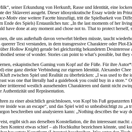
Milk“, seiner Erkundung von Herkunft, Rasse und Identität, eine lockere
hte der Sklaverei ausgeht. Dieser idiosynkratische Essay würde im Pr
ace
-Motiv eine weitere Facette hinzufügt, tritt die Spielbarkeit von Dif
m Ende des Spiels) Erstaunliches tun: „In the last moments of her living 
could have done at any moment and chose not to. That to protect herself, sh
nen, die uns außerhalb davon verwehrt bleiben müsste, taucht wiederhol
ls queerer Text verstanden, in dem transgressive Charaktere oder Plot-
t über
Hollow Knight
) gerade bei gleichzeitig bekundetem Desinteresse 
 embodied sense of wonder. Stories can point to what’s possible, but t
nsfernen, eskapistischen Gaming vom Kopf auf die Füße. Für ihre Autor*
eine ganz direkte Verbindung zur eigenen Identität. Alexander Chee be
Kluft zwischen Spiel und Realität zu überbrücken: „I was used to the i
ast was one that literally had a guidebook you could buy in a store.“ O
 aber irritierend westlich aussehenden Charakteren und damit nicht zwi
 Authentizität und Repräsentation.
hren zu einer absichtlich gesichtslosen, von Kopf bis Fuß gepanzerten H
re inside was an escape“, und das Spiel wird so unbeabsichtigt zu „a tr
jargon beschreiben und analysieren kann: „Nothing describes the way dep
st, ergibt sich aus derselben Konstellation, die ihn interessant macht: 
chen Kontext etwas schief – als Hochkultur bezeichnen könnte, und k