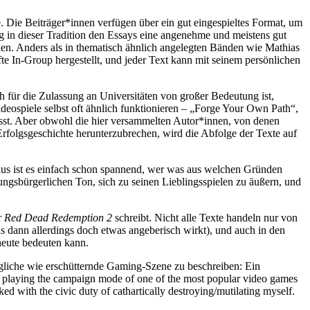
te. Die Beiträger*innen verfügen über ein gut eingespieltes Format, um
g in dieser Tradition den Essays eine angenehme und meistens gut
len. Anders als in thematisch ähnlich angelegten Bänden wie Mathias
e In-Group hergestellt, und jeder Text kann mit seinem persönlichen
h für die Zulassung an Universitäten von großer Bedeutung ist,
ideospiele selbst oft ähnlich funktionieren – „Forge Your Own Path“,
lässt. Aber obwohl die hier versammelten Autor*innen, von denen
 Erfolgsgeschichte herunterzubrechen, wird die Abfolge der Texte auf
naus ist es einfach schon spannend, wer was aus welchen Gründen
ldungsbürgerlichen Ton, sich zu seinen Lieblingsspielen zu äußern, und
r
Red Dead Redemption 2
schreibt. Nicht alle Texte handeln nur von
as dann allerdings doch etwas angeberisch wirkt), und auch in den
heute bedeuten kann.
ägliche wie erschütternde Gaming-Szene zu beschreiben: Ein
le playing the campaign mode of one of the most popular video games
ked with the civic duty of cathartically destroying/mutilating myself.