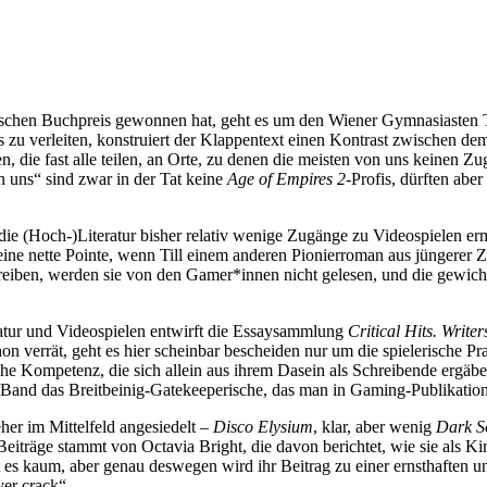
utschen Buchpreis gewonnen hat, geht es um den Wiener Gymnasiasten Ti
 verleiten, konstruiert der Klappentext einen Kontrast zwischen dem 
, die fast alle teilen, an Orte, zu denen die meisten von uns keinen Zu
n uns“ sind zwar in der Tat keine
Age of Empires 2
-Profis, dürften ab
 die (Hoch-)Literatur bisher relativ wenige Zugänge zu Videospielen e
eine nette Pointe, wenn Till einem anderen Pionierroman aus jüngerer 
hreiben, werden sie von den Gamer*innen nicht gelesen, und die gewic
atur und Videospielen entwirft die Essaysammlung
Critical Hits. Writ
 verrät, geht es hier scheinbar bescheiden nur um die spielerische Pra
sche Kompetenz, die sich allein aus ihrem Dasein als Schreibende erg
Band das Breitbeinig-Gatekeeperische, das man in Gaming-Publikatione
her im Mittelfeld angesiedelt –
Disco Elysium
, klar, aber wenig
Dark S
Beiträge stammt von Octavia Bright, die davon berichtet, wie sie als
s kaum, aber genau deswegen wird ihr Beitrag zu einer ernsthaften u
ver crack“.