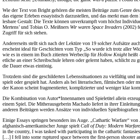
Wie der Text von Bright gehören die meisten Beiträge zum Genre de
das eigene Erleben essayistisch darzustellen, und das merkt man dem
lesbare Gestalt: Die Texte können unverkrampft vom höchst Individue
Mertens’ und Tobias O. Meißners
Wir waren Space Invaders
(2002) f
Zugriff für sich stehen.
Andererseits stellt sich nach der Lektüre von 19 solcher Aufsätze a
erscheint ideal für Geschichten vom Typ „So wurde ich trotz aller Wid
wie es in einem im Buch zitierten Werbeclip für
Hollow Knight
heißt 
etliche an einer Schreibschule lehren oder gelernt haben, schlicht zu
die Dauer etwas eintönig.
Trotzdem sind die geschilderten Lebenssituationen zu vielfältig und
spielt oder gespielt hat. Anders als bei literarischen, filmischen ode
der Kanon scheint fragmentierter, komplizierter und weniger klar ko
Die Kombination von Autor*Innennamen und Spieletitel allein erzeu
einem Spiel. Die Mitherausgeberin Machado liefert in ihrer Einleitun
anderen Beiträgen werden Ansätze von individuellen Spielbiografien 
Einige Essays springen besonders ins Auge. „Cathartic Warfare“ von 
afghanisch-amerikanischer Junge spielt
Call of Duty: Modern Warfar
in the country, I was tasked with participating in the cathartic fantas
[…] I fell into some ruptured space between the first-person shooter a