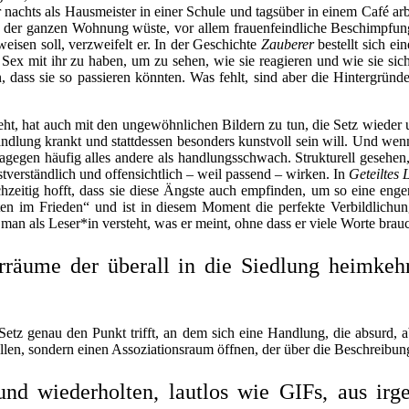
achts als Hausmeister in einer Schule und tagsüber in einem Café arbeit
n der ganzen Wohnung wüste, vor allem frauenfein
dliche Beschimpfung
eisen soll, verzweifelt er. In der Geschichte
Zauberer
bestellt sich e
Sex mit ihr zu haben, um zu sehen, wie sie reagieren und wie sie sic
n, dass sie so passieren könnten. Was fehlt, sind aber die Hintergrü
, hat auch mit den ungewöhnlichen Bildern zu tun, die Setz wieder und 
ndlung krankt und statt
dessen besonders kunstvoll sein will. Und wenn 
agegen häufig alles andere als handlungsschwach. Strukturell gesehen,
stverständlich und offensichtlich – weil passend – wirken. In
Geteiltes 
chzeitig hofft, dass sie diese Ängste auch empfinden, um so eine eng
en im Frieden“ und ist in diesem Moment die perfekte Verbildlichung 
 als Leser*in versteht, was er meint, ohne dass er viele Worte brauc
rräume der überall in die Siedlung heimkeh
tz genau den Punkt trifft, an dem sich eine Handlung, die absurd, aber
tellen, sondern einen Assoziationsraum öffnen, der über die Beschreibu
nd wiederholten, lautlos wie GIFs, aus ir