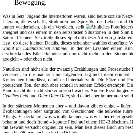
Bewegung.
Was in Setz’ Jugend die Internetforen waren, sind heute soziale Netz
Literatur, die es schafft, Strukturen und Spezifika des Lebens und 
immer wiederholen, als ein Vergleich, stellt
(leider
aneignet und das einem in den seltsamsten Situationen in den Sinn
Saturn. Clemens Setz treibt dieses Spiel mit dieser Art von „obskur
lässt, ob diese kleinen Details, dieses scheinbar wahllos eingefügte 
wohnt im Lalande’schen Himmel
, in der der Erzähler einem Kün
erschreckendes Bild erkannte und nun nicht mehr in den Sternenhim
googleln – oder eben nicht.
Natürlich sind nicht alle der zwanzig Erzählungen und Prosastück
verlassen, an die man sich am folgenden Tag nicht mehr erinnert.
Kontodaten hinterlässt, damit er Unterhalt zahlt. Die Sätze und F
poetischen Ton, der sich aber schnell in seinem Effekt erschöpft. Di
Band macht ihn nicht stärker oder schwächer. Andere Erzählungen
Geteiltes Leid
und
Otter Otter Otter,
sind dabei aber immer noch soli
In den stärksten Momenten aber – und davon gibt es einige – liefert
Beobachtungen oder aufgrund von Geschichten, die teilweise rührend
Alltags. Er deckt auf, was wir alle kennen, was wir aber einer ges
bekannt und doch fremd – kaputte Pixel auf einem HD-Bildschirm.
H
mit Gewalt versucht originell zu sein. Man liest dieses Buch am bes
ihnen behält man auch so im Gedächtnis.