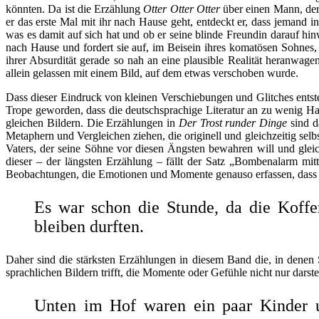
könnten. Da ist die Erzählung
Otter Ot
ter Otter
über einen Mann, der n
er das erste Mal mit ihr nach Hause geht, ent
deckt er, dass jemand i
was es damit auf si
ch hat und ob er seine blinde Freundin darauf hinw
nach Hause und fordert sie auf, im Beisein ihres komatösen Sohnes, 
ihrer Absurdität gerade so nah an eine plausible Realität heranwage
allein gelassen mit einem Bild, auf dem etwas verschoben wurde.
Dass dieser Eindruck von kleinen Verschiebungen und Glitches entsteht
Trope geworden, dass die deutschsprachige Literatur an zu wenig Ha
gleichen Bildern. Die Erzählungen in
Der Trost runder Dinge
sind d
Metaphern und Vergleichen ziehen, die originell und gleichzeitig selb
Vaters, der seine Söhne vor diesen Ängsten bewahren will und glei
dieser – der längsten Erzählung – fällt der Satz „Bombenalarm mitt
Beobachtungen, die Emotionen und Momente genauso erfassen, dass man
Es war schon die Stunde, da die Koffe
bleiben durften.
Daher sind die stärksten Erzählungen in diesem Band die, in denen Se
sprachlichen Bildern trifft, die Momente oder Gefühle nicht nur dars
Unten im Hof waren ein paar Kinder u