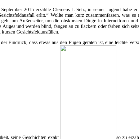
 September 2015
erzählte Clemens J. Setz, in seiner Jugend habe er 
Gesichtsfeldausfall erlitt.“ Wollte man kurz zusammenfassen, was e
geht um Außenseiter, um die obskursten Dinge in Internetforen und 
 Auges und werden blind, fangen an zu flackern oder färben sich selt
n kurzen Gesichtsfe
lda
usfällen.
der Eindruck, dass etwas aus den Fugen geraten ist, eine leichte Ver
igkeit, seine Geschichten exakt
so zu er
zäh