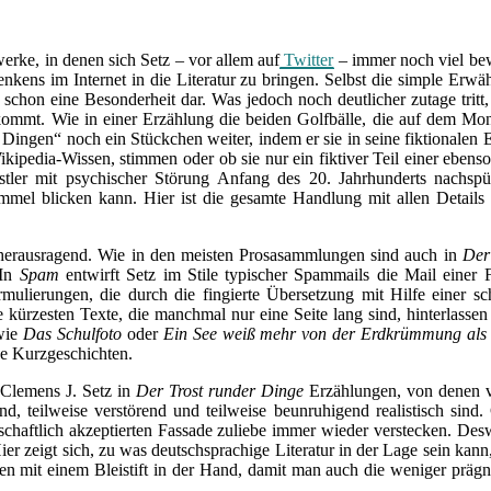
werke, in denen sich Setz – vor allem auf
Twitter
– immer noch viel bew
Denkens im Internet in die Literatur zu bringen. Selbst die simple Erw
) schon eine Besonderheit dar. Was jedoch noch deutlicher zutage tritt
 kommt. Wie in einer Erzählung die beiden Golfbälle, die auf dem M
en Dingen“ noch ein Stückchen weiter, indem er sie in seine fiktionale
Wikipedia-Wissen, stimmen oder ob sie nur ein fiktiver Teil einer ebenso
stler mit psychischer Störung Anfang des 20. Jahrhunderts nachsp
mel blicken kann. Hier ist die gesamte Handlung mit allen Details 
e herausragend. Wie in den meisten Prosasammlungen sind auch in
Der
 In
Spam
entwirft Setz im Stile typischer Spammails die Mail einer
ormulierungen, die durch die fingierte Übersetzung mit Hilfe einer s
e kürzesten Texte, die manchmal nur eine Seite lang sind, hinterlassen
 wie
Das Schulfoto
oder
Ein See weiß mehr von der Erdkrümmung als
de Kurzgeschichten.
 Clemens J. Setz in
Der Trost runder Dinge
Erzählungen, von denen v
, teilweise verstörend und teilweise beunruhigend realistisch sind.
ellschaftlich akzeptierten Fassade zuliebe immer wieder verstecken. D
ier zeigt sich, zu was deutschsprachige Literatur in der Lage sein kan
ten mit einem Bleistift in der Hand, damit man auch die weniger prägn