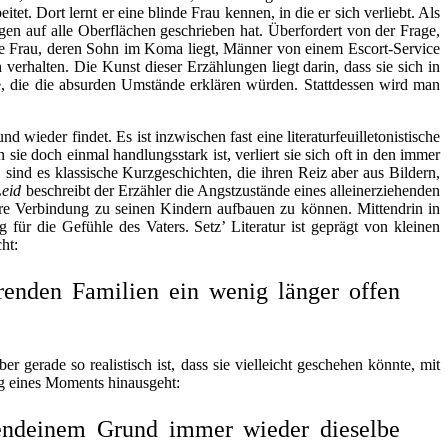
et. Dort lernt er eine blinde Frau kennen, in die er sich verliebt. Als
en auf alle Oberflächen geschrieben hat. Überfordert von der Frage,
ine Frau, deren Sohn im Koma liegt, Männer von ein
em Escort-Service
h verhalten.
Die Kunst dieser Erzählungen liegt darin, dass sie sich in
nde, die die absurden Umstände erklären würden. Stattdessen wird man
wieder findet. Es ist inzwischen fast eine literaturfeuilletonistische
sie doch einmal handlungsstark ist, verliert sie sich oft in den immer
 sind es klassische Kurzgeschichten, die ihren Reiz aber aus Bildern,
Leid
beschreibt der Erzähler die Angstzustände eines alleinerziehenden
ere Verbindung zu seinen Kindern aufbauen zu können. Mittendrin in
für die Gefühle des Vaters. Setz’ Literatur ist geprägt von kleinen
ht:
renden Familien ein wenig länger offen
 gerade so realistisch ist, dass sie vielleicht geschehen könnte, mit
ng eines Moments hinausgeht:
gendeinem Grund immer wieder dieselbe