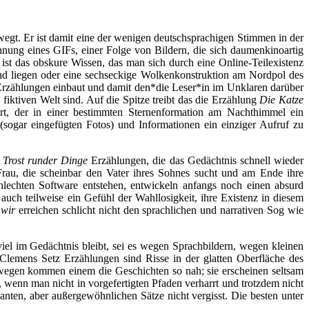
egt. Er ist damit eine der wenigen deutschsprachigen Stimmen in der
ähnung eines GIFs, einer Folge von Bildern, die sich daumenkinoartig
, ist das obskure Wissen, das man sich durch eine Online-Teilexistenz
ond liegen oder eine sechseckige Wolkenkonstruktion am Nordpol des
n Erzählungen einbaut und damit den*die Leser*in im Unklaren darüber
 fiktiven Welt sind. Auf die Spitze treibt das die Erzählung
Die Katze
ürt, der in einer bestimmten Sternenformation am Nachthimmel ein
(sogar eingefügten Fotos) und Informationen ein einziger Aufruf zu
 Trost runder Dinge
Erzählungen, die das Gedächtnis schnell wieder
 Frau, die scheinbar den Vater ihres Sohnes sucht und am Ende ihre
chlechten Software entstehen, entwickeln anfangs noch einen absurd
 auch teilweise ein Gefühl der Wahllosigkeit, ihre Existenz in diesem
 wir
erreichen schlicht nicht den sprachlichen und narrativen Sog wie
iel im Gedächtnis bleibt, sei es wegen Sprachbildern, wegen kleinen
Clemens Setz Erzählungen sind Risse in der glatten Oberfläche des
eswegen kommen einem die Geschichten so nah; sie erscheinen seltsam
n, wenn man nicht in vorgefertigten Pfaden verharrt und trotzdem nicht
anten, aber außergewöhnlichen Sätze nicht vergisst. Die besten unter