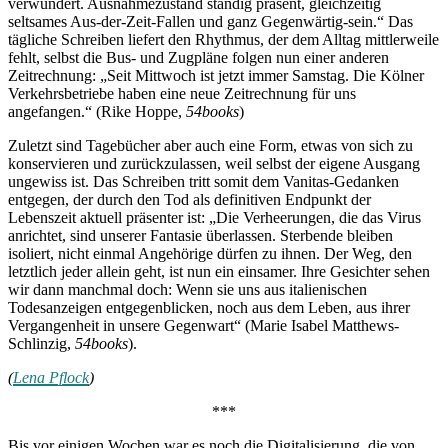
verwundert. Ausnahmezustand ständig präsent, gleichzeitig
seltsames Aus-der-Zeit-Fallen und ganz Gegenwärtig-sein.“ Das
tägliche Schreiben liefert den Rhythmus, der dem Alltag mittlerweile
fehlt, selbst die Bus- und Zugpläne folgen nun einer anderen
Zeitrechnung: „Seit Mittwoch ist jetzt immer Samstag. Die Kölner
Verkehrsbetriebe haben eine neue Zeitrechnung für uns
angefangen.“ (Rike Hoppe,
54books
)
Zuletzt sind Tagebücher aber auch eine Form, etwas von sich zu
konservieren und zurückzulassen, weil selbst der eigene Ausgang
ungewiss ist. Das Schreiben tritt somit dem Vanitas-Gedanken
entgegen, der durch den Tod als definitiven Endpunkt der
Lebenszeit aktuell präsenter ist: „Die Verheerungen, die das Virus
anrichtet, sind unserer Fantasie überlassen. Sterbende bleiben
isoliert, nicht einmal Angehörige dürfen zu ihnen. Der Weg, den
letztlich jeder allein geht, ist nun ein einsamer. Ihre Gesichter sehen
wir dann manchmal doch: Wenn sie uns aus italienischen
Todesanzeigen entgegenblicken, noch aus dem Leben, aus ihrer
Vergangenheit in unsere Gegenwart“ (Marie Isabel Matthews-
Schlinzig,
54books
).
(
Lena Pflock
)
***
Bis vor einigen Wochen war es noch die Digitalisierung, die von