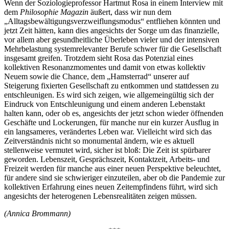
Wenn der Soziologieprofessor Hartmut Rosa in einem Interview mit
dem
Philosophie Magazin
äußert, dass wir nun dem
„Alltagsbewältigungsverzweiflungsmodus“ entfliehen könnten und
jetzt Zeit hätten, kann dies angesichts der Sorge um das finanzielle,
vor allem aber gesundheitliche Überleben vieler und der intensiven
Mehrbelastung systemrelevanter Berufe schwer für die Gesellschaft
insgesamt greifen. Trotzdem sieht Rosa das Potenzial eines
kollektiven Resonanzmomentes und damit von etwas kollektiv
Neuem sowie die Chance, dem „Hamsterrad“ unserer auf
Steigerung fixierten Gesellschaft zu entkommen und stattdessen zu
entschleunigen. Es wird sich zeigen, wie allgemeingültig sich der
Eindruck von Entschleunigung und einem anderen Lebenstakt
halten kann, oder ob es, angesichts der jetzt schon wieder öffnenden
Geschäfte und Lockerungen, für manche nur ein kurzer Ausflug in
ein langsameres, verändertes Leben war. Vielleicht wird sich das
Zeitverständnis nicht so monumental ändern, wie es aktuell
stellenweise vermutet wird, sicher ist bloß: Die Zeit ist spürbarer
geworden. Lebenszeit, Gesprächszeit, Kontaktzeit, Arbeits- und
Freizeit werden für manche aus einer neuen Perspektive beleuchtet,
für andere sind sie schwieriger einzuteilen, aber ob die Pandemie zur
kollektiven Erfahrung eines neuen Zeitempfindens führt, wird sich
angesichts der heterogenen Lebensrealitäten zeigen müssen.
(Annica Brommann)