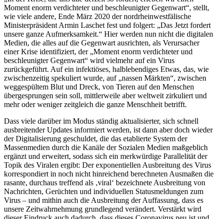
Moment enorm verdichteter und beschleunigter Gegenwart“, stellt,
wie viele andere, Ende März 2020 der nordrheinwestfälische
Ministerpräsident Armin Laschet fest und folgert: „Das Jetzt fordert
unsere ganze Aufmerksamkeit.“ Hier werden nun nicht die digitalen
Medien, die alles auf die Gegenwart ausrichten, als Verursacher
einer Krise identifiziert, der „Moment enorm verdichteter und
beschleunigter Gegenwart“ wird vielmehr auf ein Virus
zurückgeführt. Auf ein infektiöses, halblebendiges Etwas, das, wie
zwischenzeitig spekuliert wurde, auf „nassen Märkten“, zwischen
weggespültem Blut und Dreck, von Tieren auf den Menschen
übergesprungen sein soll, mittlerweile aber weltweit zirkuliert und
mehr oder weniger zeitgleich die ganze Menschheit betrifft.
Dass viele darüber im Modus ständig aktualisierter, sich schnell
ausbreitender Updates informiert werden, ist dann aber doch wieder
der Digitalisierung geschuldet, die das etablierte System der
Massenmedien durch die Kanäle der Sozialen Medien maßgeblich
ergänzt und erweitert, sodass sich ein merkwürdige Parallelität der
Topik des Viralen ergibt: Der exponentiellen Ausbreitung des Virus
korrespondiert in noch nicht hinreichend berechneten Ausmaßen die
rasante, durchaus treffend als ‚viral‘ bezeichnete Ausbreitung von
Nachrichten, Gerüchten und individuellen Statusmeldungen zum
Virus – und mithin auch die Ausbreitung der Auffassung, dass es
unsere Zeitwahrnehmung grundlegend verändert. Verstärkt wird
dieser Eindruck auch dadurch, dass dieses Coronavirus neu ist und