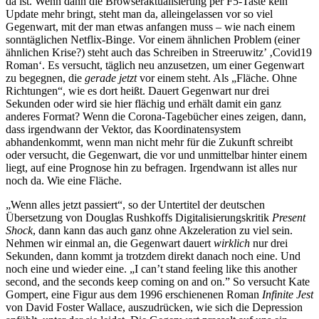
da ist. Wenn dann die Browseraktualisierung per F5-Taste kein
Update mehr bringt, steht man da, alleingelassen vor so viel
Gegenwart, mit der man etwas anfangen muss – wie nach einem
sonntäglichen Netflix-Binge. Vor einem ähnlichen Problem (einer
ähnlichen Krise?) steht auch das Schreiben in Streeruwitz’ ‚Covid19
Roman‘. Es versucht, täglich neu anzusetzen, um einer Gegenwart
zu begegnen, die
gerade jetzt
vor einem steht. Als „Fläche. Ohne
Richtungen“, wie es dort heißt. Dauert Gegenwart nur drei
Sekunden oder wird sie hier flächig und erhält damit ein ganz
anderes Format? Wenn die Corona-Tagebücher eines zeigen, dann,
dass irgendwann der Vektor, das Koordinatensystem
abhandenkommt, wenn man nicht mehr für die Zukunft schreibt
oder versucht, die Gegenwart, die vor und unmittelbar hinter einem
liegt, auf eine Prognose hin zu befragen. Irgendwann ist alles nur
noch da. Wie eine Fläche.
„Wenn alles jetzt passiert“, so der Untertitel der deutschen
Übersetzung von Douglas Rushkoffs Digitalisierungskritik
Present
Shock
, dann kann das auch ganz ohne Akzeleration zu viel sein.
Nehmen wir einmal an, die Gegenwart dauert
wirklich
nur drei
Sekunden, dann kommt ja trotzdem direkt danach noch eine. Und
noch eine und wieder eine. „I can’t stand feeling like this another
second, and the seconds keep coming on and on.” So versucht Kate
Gompert, eine Figur aus dem 1996 erschienenen Roman
Infinite Jest
von David Foster Wallace, auszudrücken, wie sich die Depression