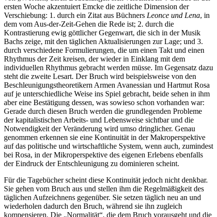
ersten Woche akzentuiert Emcke die zeitliche Dimension der
Verschiebung: 1. durch ein Zitat aus Büchners
Leonce und Lena
, in
dem vom Aus-der-Zeit-Gehen die Rede ist; 2. durch die
Kontrastierung ewig göttlicher Gegenwart, die sich in der Musik
Bachs zeige, mit den täglichen Aktualisierungen zur Lage; und 3.
durch verschiedene Formulierungen, die um einen Takt und einen
Rhythmus der Zeit kreisen, der wieder in Einklang mit dem
individuellen Rhythmus gebracht werden müsse. Im Gegensatz dazu
steht die zweite Lesart. Der Bruch wird beispielsweise von den
Beschleunigungstheoretikern Armen Avanessian und Hartmut Rosa
auf je unterschiedliche Weise ins Spiel gebracht, beide sehen in ihm
aber eine Bestätigung dessen, was sowieso schon vorhanden war:
Gerade durch diesen Bruch werden die grundlegenden Probleme
der kapitalistischen Arbeits- und Lebensweise sichtbar und die
Notwendigkeit der Veränderung wird umso dringlicher. Genau
genommen erkennen sie eine Kontinuität in der Makroperspektive
auf das politische und wirtschaftliche System, wenn auch, zumindest
bei Rosa, in der Mikroperspektive des eigenen Erlebens ebenfalls
der Eindruck der Entschleunigung zu dominieren scheint.
Für die Tagebücher scheint diese Kontinuität jedoch nicht denkbar.
Sie gehen vom Bruch aus und stellen ihm die Regelmäßigkeit des
täglichen Aufzeichnens gegenüber. Sie setzen täglich neu an und
wiederholen dadurch den Bruch, während sie ihn zugleich
kompensieren. Die „Normalität“, die dem Bruch vorausgeht und die