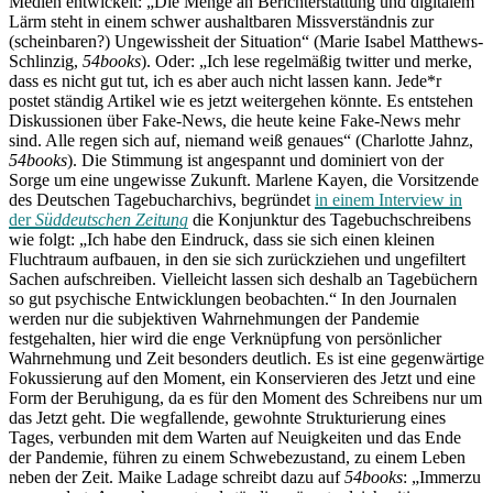
Medien entwickelt: „Die Menge an Berichterstattung und digitalem
Lärm steht in einem schwer aushaltbaren Missverständnis zur
(scheinbaren?) Ungewissheit der Situation“ (Marie Isabel Matthews-
Schlinzig,
54books
). Oder: „Ich lese regelmäßig twitter und merke,
dass es nicht gut tut, ich es aber auch nicht lassen kann. Jede*r
postet ständig Artikel wie es jetzt weitergehen könnte. Es entstehen
Diskussionen über Fake-News, die heute keine Fake-News mehr
sind. Alle regen sich auf, niemand weiß genaues“ (Charlotte Jahnz,
54books
). Die Stimmung ist angespannt und dominiert von der
Sorge um eine ungewisse Zukunft. Marlene Kayen, die Vorsitzende
des Deutschen Tagebucharchivs, begründet
in einem Interview in
der
Süddeutschen Zeitung
die Konjunktur des Tagebuchschreibens
wie folgt: „Ich habe den Eindruck, dass sie sich einen kleinen
Fluchtraum aufbauen, in den sie sich zurückziehen und ungefiltert
Sachen aufschreiben. Vielleicht lassen sich deshalb an Tagebüchern
so gut psychische Entwicklungen beobachten.“ In den Journalen
werden nur die subjektiven Wahrnehmungen der Pandemie
festgehalten, hier wird die enge Verknüpfung von persönlicher
Wahrnehmung und Zeit besonders deutlich. Es ist eine gegenwärtige
Fokussierung auf den Moment, ein Konservieren des Jetzt und eine
Form der Beruhigung, da es für den Moment des Schreibens nur um
das Jetzt geht. Die wegfallende, gewohnte Strukturierung eines
Tages, verbunden mit dem Warten auf Neuigkeiten und das Ende
der Pandemie, führen zu einem Schwebezustand, zu einem Leben
neben der Zeit. Maike Ladage schreibt dazu auf
54books
: „Immerzu