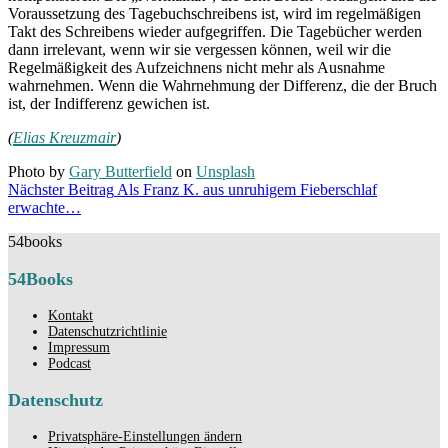
Voraussetzung des Tagebuchschreibens ist, wird im regelmäßigen
Takt des Schreibens wieder aufgegriffen. Die Tagebücher werden
dann irrelevant, wenn wir sie vergessen können, weil wir die
Regelmäßigkeit des Aufzeichnens nicht mehr als Ausnahme
wahrnehmen. Wenn die Wahrnehmung der Differenz, die der Bruch
ist, der Indifferenz gewichen ist.
(
Elias Kreuzmair
)
Photo by
Gary Butterfield
on
Unsplash
Beitragsnavigation
Nächster Beitrag
Als Franz K. aus unruhigem Fieberschlaf
Nächster
erwachte…
Beitrag
54books
54Books
Kontakt
Datenschutzrichtlinie
Impressum
Podcast
Datenschutz
Privatsphäre-Einstellungen ändern