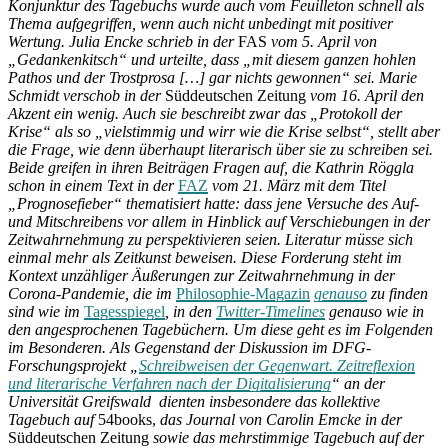
Konjunktur des Tagebuchs wurde auch vom Feuilleton schnell als
Thema aufgegriffen, wenn auch nicht unbedingt mit positiver
Wertung. Julia Encke schrieb in der
FAS
vom 5. April von
„Gedankenkitsch“ und urteilte, dass „mit diesem ganzen hohlen
Pathos und der Trostprosa […] gar nichts gewonnen“ sei. Marie
Schmidt verschob in der
Süddeutschen Zeitung
vom 16. April den
Akzent ein wenig. Auch sie beschreibt zwar das „Protokoll der
Krise“ als so „vielstimmig und wirr wie die Krise selbst“, stellt aber
die Frage, wie denn überhaupt literarisch über sie zu schreiben sei.
Beide greifen in ihren Beiträgen Fragen auf, die Kathrin Röggla
schon in einem Text in der
FAZ
vom 21. März mit dem Titel
„Prognosefieber“ thematisiert hatte: dass jene Versuche des Auf-
und Mitschreibens vor allem in Hinblick auf Verschiebungen in der
Zeitwahrnehmung zu perspektivieren seien. Literatur müsse sich
einmal mehr als Zeitkunst beweisen. Diese Forderung steht im
Kontext unzähliger Äußerungen zur Zeitwahrnehmung in der
Corona-Pandemie, die im
Philosophie-Magazin
genauso
zu finden
sind wie im
Tagesspiegel
, in den
Twitter-Timelines
genauso wie in
den angesprochenen Tagebüchern. Um diese geht es im Folgenden
im Besonderen. Als Gegenstand der Diskussion im DFG-
Forschungsprojekt „
Schreibweisen der Gegenwart. Zeitreflexion
und literarische Verfahren nach der Digitalisierung
“ an der
Universität Greifswald dienten insbesondere das kollektive
Tagebuch auf
54books,
das Journal von Carolin Emcke in der
Süddeutschen Zeitung
sowie das mehrstimmige Tagebuch auf der