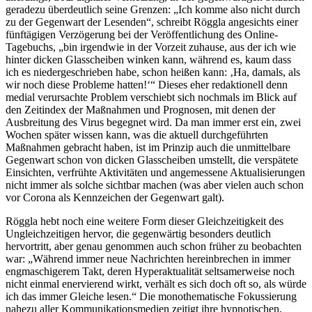
geradezu überdeutlich seine Grenzen: „Ich komme also nicht durch
zu der Gegenwart der Lesenden“, schreibt Röggla angesichts einer
fünftägigen Verzögerung bei der Veröffentlichung des Online-
Tagebuchs, „bin irgendwie in der Vorzeit zuhause, aus der ich wie
hinter dicken Glasscheiben winken kann, während es, kaum dass
ich es niedergeschrieben habe, schon heißen kann: ‚Ha, damals, als
wir noch diese Probleme hatten!‘“ Dieses eher redaktionell denn
medial verursachte Problem verschiebt sich nochmals im Blick auf
den Zeitindex der Maßnahmen und Prognosen, mit denen der
Ausbreitung des Virus begegnet wird. Da man immer erst ein, zwei
Wochen später wissen kann, was die aktuell durchgeführten
Maßnahmen gebracht haben, ist im Prinzip auch die unmittelbare
Gegenwart schon von dicken Glasscheiben umstellt, die verspätete
Einsichten, verfrühte Aktivitäten und angemessene Aktualisierungen
nicht immer als solche sichtbar machen (was aber vielen auch schon
vor Corona als Kennzeichen der Gegenwart galt).
Röggla hebt noch eine weitere Form dieser Gleichzeitigkeit des
Ungleichzeitigen hervor, die gegenwärtig besonders deutlich
hervortritt, aber genau genommen auch schon früher zu beobachten
war: „Während immer neue Nachrichten hereinbrechen in immer
engmaschigerem Takt, deren Hyperaktualität seltsamerweise noch
nicht einmal enervierend wirkt, verhält es sich doch oft so, als würde
ich das immer Gleiche lesen.“ Die monothematische Fokussierung
nahezu aller Kommunikationsmedien zeitigt ihre hypnotischen,