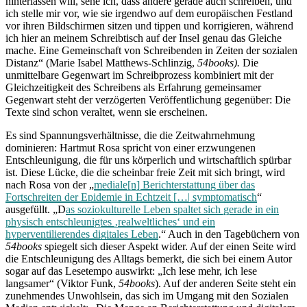
hinterlassen will, sehe ich, dass andere gerade auch schreiben, und
ich stelle mir vor, wie sie irgendwo auf dem europäischen Festland
vor ihren Bildschirmen sitzen und tippen und korrigieren, während
ich hier an meinem Schreibtisch auf der Insel genau das Gleiche
mache. Eine Gemeinschaft von Schreibenden in Zeiten der sozialen
Distanz“ (Marie Isabel Matthews-Schlinzig,
54books).
Die
unmittelbare Gegenwart im Schreibprozess kombiniert mit der
Gleichzeitigkeit des Schreibens als Erfahrung gemeinsamer
Gegenwart steht der verzögerten Veröffentlichung gegenüber: Die
Texte sind schon veraltet, wenn sie erscheinen.
Es sind Spannungsverhältnisse, die die Zeitwahrnehmung
dominieren: Hartmut Rosa spricht von einer erzwungenen
Entschleunigung, die für uns körperlich und wirtschaftlich spürbar
ist. Diese Lücke, die die scheinbar freie Zeit mit sich bringt, wird
nach Rosa von der „
mediale[n] Berichterstattung über das
Fortschreiten der Epidemie in Echtzeit […| symptomatisch
“
ausgefüllt. „D
as soziokulturelle Leben spaltet sich gerade in ein
physisch entschleunigtes ‚realweltliches‘ und ein
hyperventilierendes digitales Leben
.“ Auch in den Tagebüchern von
54books
spiegelt sich dieser Aspekt wider. Auf der einen Seite wird
die Entschleunigung des Alltags bemerkt, die sich bei einem Autor
sogar auf das Lesetempo auswirkt: „Ich lese mehr, ich lese
langsamer“ (Viktor Funk,
54books
). Auf der anderen Seite steht ein
zunehmendes Unwohlsein, das sich im Umgang mit den Sozialen