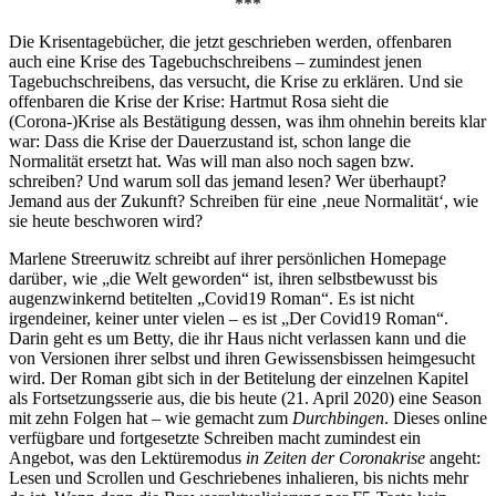
***
Die Krisentagebücher, die jetzt geschrieben werden, offenbaren
auch eine Krise des Tagebuchschreibens – zumindest jenen
Tagebuchschreibens, das versucht, die Krise zu erklären. Und sie
offenbaren die Krise der Krise: Hartmut Rosa sieht die
(Corona-)Krise als Bestätigung dessen, was ihm ohnehin bereits klar
war: Dass die Krise der Dauerzustand ist, schon lange die
Normalität ersetzt hat. Was will man also noch sagen bzw.
schreiben? Und warum soll das jemand lesen? Wer überhaupt?
Jemand aus der Zukunft? Schreiben für eine ‚neue Normalität‘, wie
sie heute beschworen wird?
Marlene Streeruwitz schreibt auf ihrer persönlichen Homepage
darüber‚ wie „die Welt geworden“ ist, ihren selbstbewusst bis
augenzwinkernd betitelten „Covid19 Roman“. Es ist nicht
irgendeiner, keiner unter vielen – es ist „Der Covid19 Roman“.
Darin geht es um Betty, die ihr Haus nicht verlassen kann und die
von Versionen ihrer selbst und ihren Gewissensbissen heimgesucht
wird. Der Roman gibt sich in der Betitelung der einzelnen Kapitel
als Fortsetzungsserie aus, die bis heute (21. April 2020) eine Season
mit zehn Folgen hat – wie gemacht zum
Durchbingen
. Dieses online
verfügbare und fortgesetzte Schreiben macht zumindest ein
Angebot, was den Lektüremodus
in Zeiten der Coronakrise
angeht:
Lesen und Scrollen und Geschriebenes inhalieren, bis nichts mehr