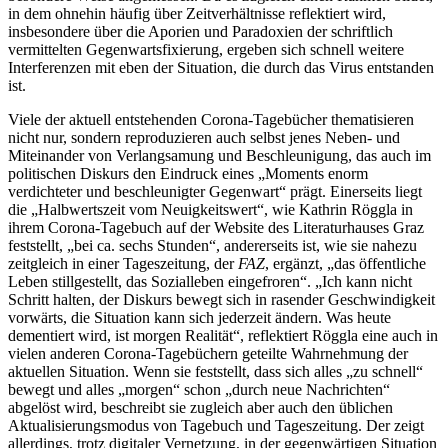
in dem ohnehin häufig über Zeitverhältnisse reflektiert wird,
insbesondere über die Aporien und Paradoxien der schriftlich
vermittelten Gegenwartsfixierung, ergeben sich schnell weitere
Interferenzen mit eben der Situation, die durch das Virus entstanden
ist.
Viele der aktuell entstehenden Corona-Tagebücher thematisieren
nicht nur, sondern reproduzieren auch selbst jenes Neben- und
Miteinander von Verlangsamung und Beschleunigung, das auch im
politischen Diskurs den Eindruck eines „Moments enorm
verdichteter und beschleunigter Gegenwart“ prägt. Einerseits liegt
die „Halbwertszeit vom Neuigkeitswert“, wie Kathrin Röggla in
ihrem Corona-Tagebuch auf der Website des Literaturhauses Graz
feststellt, „bei ca. sechs Stunden“, andererseits ist, wie sie nahezu
zeitgleich in einer Tageszeitung, der
FAZ
, ergänzt, „das öffentliche
Leben stillgestellt, das Sozialleben eingefroren“. „Ich kann nicht
Schritt halten, der Diskurs bewegt sich in rasender Geschwindigkeit
vorwärts, die Situation kann sich jederzeit ändern. Was heute
dementiert wird, ist morgen Realität“, reflektiert Röggla eine auch in
vielen anderen Corona-Tagebüchern geteilte Wahrnehmung der
aktuellen Situation. Wenn sie feststellt, dass sich alles „zu schnell“
bewegt und alles „morgen“ schon „durch neue Nachrichten“
abgelöst wird, beschreibt sie zugleich aber auch den üblichen
Aktualisierungsmodus von Tagebuch und Tageszeitung. Der zeigt
allerdings, trotz digitaler Vernetzung, in der gegenwärtigen Situation