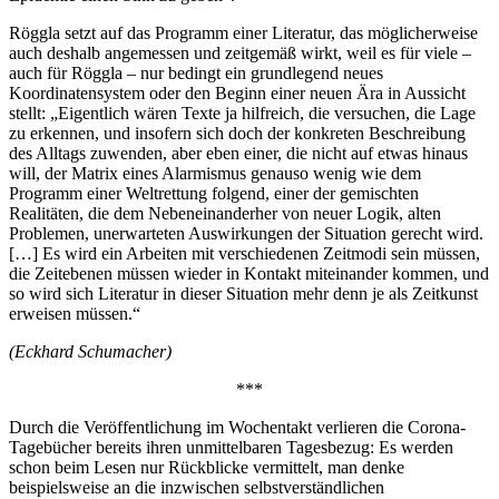
Röggla setzt auf das Programm einer Literatur, das möglicherweise
auch deshalb angemessen und zeitgemäß wirkt, weil es für viele –
auch für Röggla – nur bedingt ein grundlegend neues
Koordinatensystem oder den Beginn einer neuen Ära in Aussicht
stellt: „Eigentlich wären Texte ja hilfreich, die versuchen, die Lage
zu erkennen, und insofern sich doch der konkreten Beschreibung
des Alltags zuwenden, aber eben einer, die nicht auf etwas hinaus
will, der Matrix eines Alarmismus genauso wenig wie dem
Programm einer Weltrettung folgend, einer der gemischten
Realitäten, die dem Nebeneinanderher von neuer Logik, alten
Problemen, unerwarteten Auswirkungen der Situation gerecht wird.
[…] Es wird ein Arbeiten mit verschiedenen Zeitmodi sein müssen,
die Zeitebenen müssen wieder in Kontakt miteinander kommen, und
so wird sich Literatur in dieser Situation mehr denn je als Zeitkunst
erweisen müssen.“
(Eckhard Schumacher)
***
Durch die Veröffentlichung im Wochentakt verlieren die Corona-
Tagebücher bereits ihren unmittelbaren Tagesbezug: Es werden
schon beim Lesen nur Rückblicke vermittelt, man denke
beispielsweise an die inzwischen selbstverständlichen