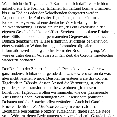
Wann bricht ein Tagebuch ab? Kann man sich dafür entscheiden
aufzuhören? Die Form der täglichen Eintragung könnte prinzipiell
bis zum Tod des oder der Schreibenden fortgesetzt werden.
Angenommen, der Anlass der Tagebücher, die die Corona-
Pandemie begleiten, ist eine dreifache Verschiebung in der
Zeitwahrnehmung: Erstens ein Bruch, der ein Bewusstsein der
eigenen Geschichtlichkeit eröffnet. Zweitens die konkrete Erfahrung
eines Stillstands oder einer permanenten Gegenwart, ohne dass ein
Danach denkbar wäre. Diese Erfahrung ist drittens begleitet von
einer verstärkten Wahrnehmung insbesondere digitaler
Informationsverbreitung als eine Form der Beschleunigung. Wann
wäre es unter diesen Voraussetzungen Zeit, die Corona-Tagebücher
wieder zu beenden?
Der Bruch in der Zeit macht je nach Perspektive entweder etwas
ganz anderes sichtbar oder gerade das, was sowieso schon da war,
aber nicht gesehen wurde. Beispiel für ersteres wäre das Corona-
Tagebuch in
54books
, dessen Anstoß die Vermutung ist, einer
grundlegenden Transformation beizuwohnen: „In diesem
kollektiven Tagebuch wollen wir sammeln, wie der grassierende
Virus unser Leben, Vorstellungen von Gesellschaft, politische
Debatten und die Sprache selbst verändert.“ Auch bei Carolin
Emcke, die für die
Süddeutsche Zeitung
in einem „Journal“
„politische-persönliche Notizen“ aufzeichnet, findet sich die Rede
von „Wörtern, deren Bedeutungen sich verschieben“. Gerade in der