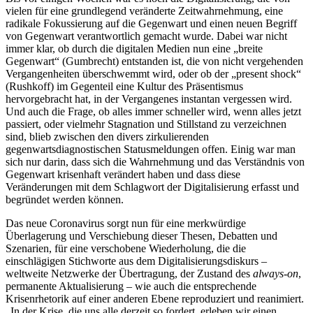
vielen für eine grundlegend veränderte Zeitwahrnehmung, eine
radikale Fokussierung auf die Gegenwart und einen neuen Begriff
von Gegenwart verantwortlich gemacht wurde. Dabei war nicht
immer klar, ob durch die digitalen Medien nun eine „breite
Gegenwart“ (Gumbrecht) entstanden ist, die von nicht vergehenden
Vergangenheiten überschwemmt wird, oder ob der „present shock“
(Rushkoff) im Gegenteil eine Kultur des Präsentismus
hervorgebracht hat, in der Vergangenes instantan vergessen wird.
Und auch die Frage, ob alles immer schneller wird, wenn alles jetzt
passiert, oder vielmehr Stagnation und Stillstand zu verzeichnen
sind, blieb zwischen den divers zirkulierenden
gegenwartsdiagnostischen Statusmeldungen offen. Einig war man
sich nur darin, dass sich die Wahrnehmung und das Verständnis von
Gegenwart krisenhaft verändert haben und dass diese
Veränderungen mit dem Schlagwort der Digitalisierung erfasst und
begründet werden können.
Das neue Coronavirus sorgt nun für eine merkwürdige
Überlagerung und Verschiebung dieser Thesen, Debatten und
Szenarien, für eine verschobene Wiederholung, die die
einschlägigen Stichworte aus dem Digitalisierungsdiskurs –
weltweite Netzwerke der Übertragung, der Zustand des
always-on
,
permanente Aktualisierung – wie auch die entsprechende
Krisenrhetorik auf einer anderen Ebene reproduziert und reanimiert.
„In der Krise, die uns alle derzeit so fordert, erleben wir einen