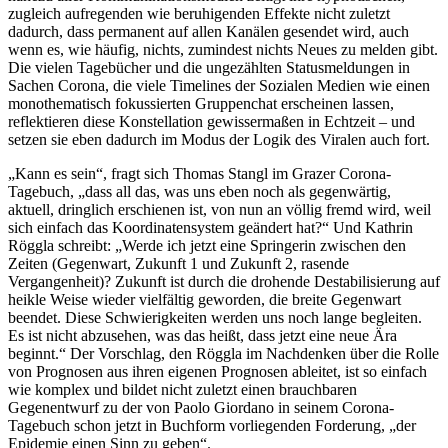
zugleich aufregenden wie beruhigenden Effekte nicht zuletzt
dadurch, dass permanent auf allen Kanälen gesendet wird, auch
wenn es, wie häufig, nichts, zumindest nichts Neues zu melden gibt.
Die vielen Tagebücher und die ungezählten Statusmeldungen in
Sachen Corona, die viele Timelines der Sozialen Medien wie einen
monothematisch fokussierten Gruppenchat erscheinen lassen,
reflektieren diese Konstellation gewissermaßen in Echtzeit – und
setzen sie eben dadurch im Modus der Logik des Viralen auch fort.
„Kann es sein“, fragt sich Thomas Stangl im Grazer Corona-
Tagebuch, „dass all das, was uns eben noch als gegenwärtig,
aktuell, dringlich erschienen ist, von nun an völlig fremd wird, weil
sich einfach das Koordinatensystem geändert hat?“ Und Kathrin
Röggla schreibt: „Werde ich jetzt eine Springerin zwischen den
Zeiten (Gegenwart, Zukunft 1 und Zukunft 2, rasende
Vergangenheit)? Zukunft ist durch die drohende Destabilisierung auf
heikle Weise wieder vielfältig geworden, die breite Gegenwart
beendet. Diese Schwierigkeiten werden uns noch lange begleiten.
Es ist nicht abzusehen, was das heißt, dass jetzt eine neue Ära
beginnt.“ Der Vorschlag, den Röggla im Nachdenken über die Rolle
von Prognosen aus ihren eigenen Prognosen ableitet, ist so einfach
wie komplex und bildet nicht zuletzt einen brauchbaren
Gegenentwurf zu der von Paolo Giordano in seinem Corona-
Tagebuch schon jetzt in Buchform vorliegenden Forderung, „der
Epidemie einen Sinn zu geben“.