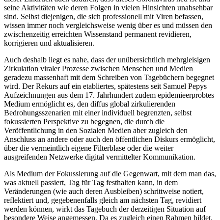
seine Aktivitäten wie deren Folgen in vielen Hinsichten unabsehbar
sind. Selbst diejenigen, die sich professionell mit Viren befassen,
wissen immer noch vergleichsweise wenig über es und müssen den
zwischenzeitig erreichten Wissenstand permanent revidieren,
korrigieren und aktualisieren.
Auch deshalb liegt es nahe, dass der unübersichtlich mehrgleisigen
Zirkulation viraler Prozesse zwischen Menschen und Medien
geradezu massenhaft mit dem Schreiben von Tagebüchern begegnet
wird. Der Rekurs auf ein etabliertes, spätestens seit Samuel Pepys
Aufzeichnungen aus dem 17. Jahrhundert zudem epidemieerprobtes
Medium ermöglicht es, den diffus global zirkulierenden
Bedrohungsszenarien mit einer individuell begrenzten, selbst
fokussierten Perspektive zu begegnen, die durch die
Veröffentlichung in den Sozialen Medien aber zugleich den
Anschluss an andere oder auch den öffentlichen Diskurs ermöglicht,
über die vermeintlich eigene Filterblase oder die weiter
ausgreifenden Netzwerke digital vermittelter Kommunikation.
Als Medium der Fokussierung auf die Gegenwart, mit dem man das,
was aktuell passiert, Tag für Tag festhalten kann, in dem
Veränderungen (wie auch deren Ausbleiben) schrittweise notiert,
reflektiert und, gegebenenfalls gleich am nächsten Tag, revidiert
werden können, wirkt das Tagebuch der derzeitigen Situation auf
besondere Weise angemessen. Da es zugleich einen Rahmen bildet,