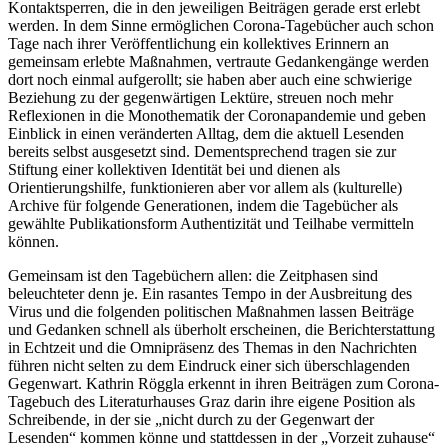
Kontaktsperren, die in den jeweiligen Beiträgen gerade erst erlebt
werden. In dem Sinne ermöglichen Corona-Tagebücher auch schon
Tage nach ihrer Veröffentlichung ein kollektives Erinnern an
gemeinsam erlebte Maßnahmen, vertraute Gedankengänge werden
dort noch einmal aufgerollt; sie haben aber auch eine schwierige
Beziehung zu der gegenwärtigen Lektüre, streuen noch mehr
Reflexionen in die Monothematik der Coronapandemie und geben
Einblick in einen veränderten Alltag, dem die aktuell Lesenden
bereits selbst ausgesetzt sind. Dementsprechend tragen sie zur
Stiftung einer kollektiven Identität bei und dienen als
Orientierungshilfe, funktionieren aber vor allem als (kulturelle)
Archive für folgende Generationen, indem die Tagebücher als
gewählte Publikationsform Authentizität und Teilhabe vermitteln
können.
Gemeinsam ist den Tagebüchern allen: die Zeitphasen sind
beleuchteter denn je. Ein rasantes Tempo in der Ausbreitung des
Virus und die folgenden politischen Maßnahmen lassen Beiträge
und Gedanken schnell als überholt erscheinen, die Berichterstattung
in Echtzeit und die Omnipräsenz des Themas in den Nachrichten
führen nicht selten zu dem Eindruck einer sich überschlagenden
Gegenwart. Kathrin Röggla erkennt in ihren Beiträgen zum Corona-
Tagebuch des Literaturhauses Graz darin ihre eigene Position als
Schreibende, in der sie „nicht durch zu der Gegenwart der
Lesenden“ kommen könne und stattdessen in der „Vorzeit zuhause“