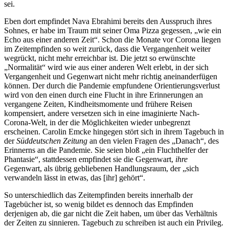
sei.
Eben dort empfindet Nava Ebrahimi bereits den Ausspruch ihres
Sohnes, er habe im Traum mit seiner Oma Pizza gegessen, „wie ein
Echo aus einer anderen Zeit“. Schon die Monate vor Corona liegen
im Zeitempfinden so weit zurück, dass die Vergangenheit weiter
wegrückt, nicht mehr erreichbar ist. Die jetzt so erwünschte
„Normalität“ wird wie aus einer anderen Welt erlebt, in der sich
Vergangenheit und Gegenwart nicht mehr richtig aneinanderfügen
können. Der durch die Pandemie empfundene Orientierungsverlust
wird von den einen durch eine Flucht in ihre Erinnerungen an
vergangene Zeiten, Kindheitsmomente und frühere Reisen
kompensiert, andere versetzen sich in eine imaginierte Nach-
Corona-Welt, in der die Möglichkeiten wieder unbegrenzt
erscheinen. Carolin Emcke hingegen stört sich in ihrem Tagebuch in
der
Süddeutschen Zeitung
an den vielen Fragen des „Danach“, des
Erinnerns an die Pandemie. Sie seien bloß „ein Fluchthelfer der
Phantasie“, stattdessen empfindet sie die Gegenwart,
ihre
Gegenwart, als übrig gebliebenen Handlungsraum, der „sich
verwandeln lässt in etwas, das [ihr] gehört“.
So unterschiedlich das Zeitempfinden bereits innerhalb der
Tagebücher ist, so wenig bildet es dennoch das Empfinden
derjenigen ab, die gar nicht die Zeit haben, um über das Verhältnis
der Zeiten zu sinnieren. Tagebuch zu schreiben ist auch ein Privileg.