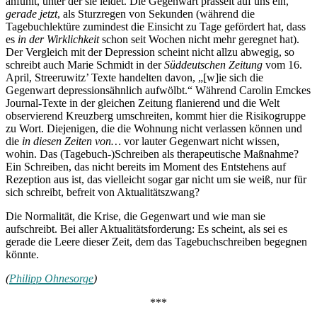
anfühlt, unter der sie leidet. Die Gegenwart prasselt auf uns ein,
gerade jetzt
, als Sturzregen von Sekunden (während die
Tagebuchlektüre zumindest die Einsicht zu Tage gefördert hat, dass
es
in der Wirklichkeit
schon seit Wochen nicht mehr geregnet hat).
Der Vergleich mit der Depression scheint nicht allzu abwegig, so
schreibt auch Marie Schmidt in der
Süddeutschen Zeitung
vom 16.
April, Streeruwitz’ Texte handelten davon, „[w]ie sich die
Gegenwart depressionsähnlich aufwölbt.“ Während Carolin Emckes
Journal-Texte in der gleichen Zeitung flanierend und die Welt
observierend Kreuzberg umschreiten, kommt hier die Risikogruppe
zu Wort. Diejenigen, die die Wohnung nicht verlassen können und
die
in diesen Zeiten von…
vor lauter Gegenwart nicht wissen,
wohin. Das (Tagebuch-)Schreiben als therapeutische Maßnahme?
Ein Schreiben, das nicht bereits im Moment des Entstehens auf
Rezeption aus ist, das vielleicht sogar gar nicht um sie weiß, nur für
sich schreibt, befreit von Aktualitätszwang?
Die Normalität, die Krise, die Gegenwart und wie man sie
aufschreibt. Bei aller Aktualitätsforderung: Es scheint, als sei es
gerade die Leere dieser Zeit, dem das Tagebuchschreiben begegnen
könnte.
(
Philipp Ohnesorge
)
***