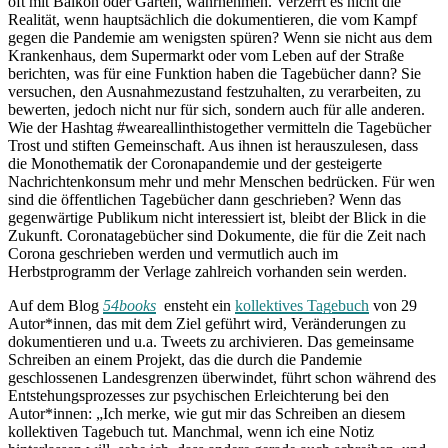
oft mit Balkon oder Garten, wahrnehmen. Verzerrt es nicht die
Realität, wenn hauptsächlich die dokumentieren, die vom Kampf
gegen die Pandemie am wenigsten spüren? Wenn sie nicht aus dem
Krankenhaus, dem Supermarkt oder vom Leben auf der Straße
berichten, was für eine Funktion haben die Tagebücher dann? Sie
versuchen, den Ausnahmezustand festzuhalten, zu verarbeiten, zu
bewerten, jedoch nicht nur für sich, sondern auch für alle anderen.
Wie der Hashtag #weareallinthistogether vermitteln die Tagebücher
Trost und stiften Gemeinschaft. Aus ihnen ist herauszulesen, dass
die Monothematik der Coronapandemie und der gesteigerte
Nachrichtenkonsum mehr und mehr Menschen bedrücken. Für wen
sind die öffentlichen Tagebücher dann geschrieben? Wenn das
gegenwärtige Publikum nicht interessiert ist, bleibt der Blick in die
Zukunft. Coronatagebücher sind Dokumente, die für die Zeit nach
Corona geschrieben werden und vermutlich auch im
Herbstprogramm der Verlage zahlreich vorhanden sein werden.
Auf dem Blog
54books
ensteht ein
kollektives Tagebuch
von 29
Autor*innen, das mit dem Ziel geführt wird, Veränderungen zu
dokumentieren und u.a. Tweets zu archivieren. Das gemeinsame
Schreiben an einem Projekt, das die durch die Pandemie
geschlossenen Landesgrenzen überwindet, führt schon während des
Entstehungsprozesses zur psychischen Erleichterung bei den
Autor*innen: „Ich merke, wie gut mir das Schreiben an diesem
kollektiven Tagebuch tut. Manchmal, wenn ich eine Notiz