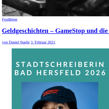
Feuilleton
Geldgeschichten – GameStop und die
von Daniel Staehr
3. Februar 2021