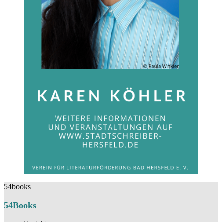
54books
54Books