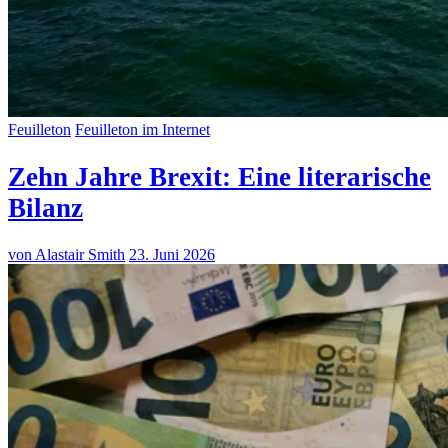
Feuilleton
Feuilleton im Internet
Zehn Jahre Brexit: Eine literarische
Bilanz
von Alastair Smith
23. Juni 2026