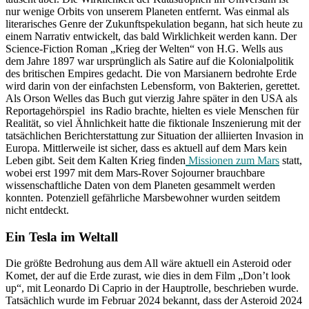
nur wenige Orbits von unserem Planeten entfernt. Was einmal als
literarisches Genre der Zukunftspekulation begann, hat sich heute zu
einem Narrativ entwickelt, das bald Wirklichkeit werden kann. Der
Science-Fiction Roman „Krieg der Welten“ von H.G. Wells aus
dem Jahre 1897 war ursprünglich als Satire auf die Kolonialpolitik
des britischen Empires gedacht. Die von Marsianern bedrohte Erde
wird darin von der einfachsten Lebensform, von Bakterien, gerettet.
Als Orson Welles das Buch gut vierzig Jahre später in den USA als
Reportagehörspiel ins Radio brachte, hielten es viele Menschen für
Realität, so viel Ähnlichkeit hatte die fiktionale Inszenierung mit der
tatsächlichen Berichterstattung zur Situation der alliierten Invasion in
Europa. Mittlerweile ist sicher, dass es aktuell auf dem Mars kein
Leben gibt. Seit dem Kalten Krieg finden
Missionen zum Mars
statt,
wobei erst 1997 mit dem Mars-Rover Sojourner brauchbare
wissenschaftliche Daten von dem Planeten gesammelt werden
konnten. Potenziell gefährliche Marsbewohner wurden seitdem
nicht entdeckt.
Ein Tesla im Weltall
Die größte Bedrohung aus dem All wäre aktuell ein Asteroid oder
Komet, der auf die Erde zurast, wie dies in dem Film „Don’t look
up“, mit Leonardo Di Caprio in der Hauptrolle, beschrieben wurde.
Tatsächlich wurde im Februar 2024 bekannt, dass der Asteroid 2024