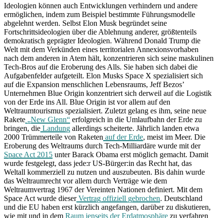
Ideologien können auch Entwicklungen verhindern und andere
ermöglichen, indem zum Beispiel bestimmte Führungsmodelle
abgelehnt werden. Selbst Elon Musk begründet seine
Fortschrittsideologien über die Ablehnung anderer, größtenteils
demokratisch geprägter Ideologien. Während Donald Trump die
Welt mit dem Verkünden eines territorialen Annexionsvorhaben
nach dem anderen in Atem hält, konzentrieren sich seine maskulinen
Tech-Bros auf die Eroberung des Alls. Sie haben sich dabei die
Aufgabenfelder aufgeteilt. Elon Musks Space X spezialisiert sich
auf die Expansion menschlichen Lebensraums, Jeff Bezos’
Unternehmen Blue Origin konzentriert sich derweil auf die Logistik
von der Erde ins All. Blue Origin ist vor allem auf den
Weltraumtourismus spezialisiert. Zuletzt gelang es ihm, seine neue
Rakete
„New Glenn“
erfolgreich in die Umlaufbahn der Erde zu
bringen, die
Landung
allerdings scheiterte. Jährlich landen etwa
2000 Trümmerteile von Raketen
auf der Erde
, meist im Meer. Die
Eroberung des Weltraums durch Tech-Milliardäre wurde mit der
Space Act 2015
unter Barack Obama erst möglich gemacht. Damit
wurde festgelegt, dass jede:r US-Bürger:in das Recht hat, das
Weltall kommerziell zu nutzen und auszubeuten. Bis dahin wurde
das Weltraumrecht vor allem durch Verträge wie dem
Weltraumvertrag 1967 der Vereinten Nationen definiert. Mit dem
Space Act wurde dieser
Vertrag offiziell gebrochen
. Deutschland
und die EU haben erst kürzlich angefangen, darüber zu diskutieren,
wie mit und in dem
Raum jenseits der Erdatmosphäre
zu verfahren