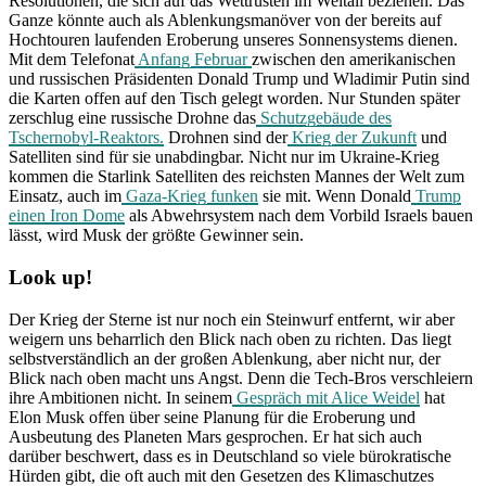
Resolutionen, die sich auf das Wettrüsten im Weltall beziehen. Das
Ganze könnte auch als Ablenkungsmanöver von der bereits auf
Hochtouren laufenden Eroberung unseres Sonnensystems dienen.
Mit dem Telefonat
Anfang Februar
zwischen den amerikanischen
und russischen Präsidenten Donald Trump und Wladimir Putin sind
die Karten offen auf den Tisch gelegt worden. Nur Stunden später
zerschlug eine russische Drohne das
Schutzgebäude des
Tschernobyl-Reaktors.
Drohnen sind der
Krieg der Zukunft
und
Satelliten sind für sie unabdingbar. Nicht nur im Ukraine-Krieg
kommen die Starlink Satelliten des reichsten Mannes der Welt zum
Einsatz, auch im
Gaza-Krieg funken
sie mit. Wenn Donald
Trump
einen Iron Dome
als Abwehrsystem nach dem Vorbild Israels bauen
lässt, wird Musk der größte Gewinner sein.
Look up!
Der Krieg der Sterne ist nur noch ein Steinwurf entfernt, wir aber
weigern uns beharrlich den Blick nach oben zu richten. Das liegt
selbstverständlich an der großen Ablenkung, aber nicht nur, der
Blick nach oben macht uns Angst. Denn die Tech-Bros verschleiern
ihre Ambitionen nicht. In seinem
Gespräch mit Alice Weidel
hat
Elon Musk offen über seine Planung für die Eroberung und
Ausbeutung des Planeten Mars gesprochen. Er hat sich auch
darüber beschwert, dass es in Deutschland so viele bürokratische
Hürden gibt, die oft auch mit den Gesetzen des Klimaschutzes