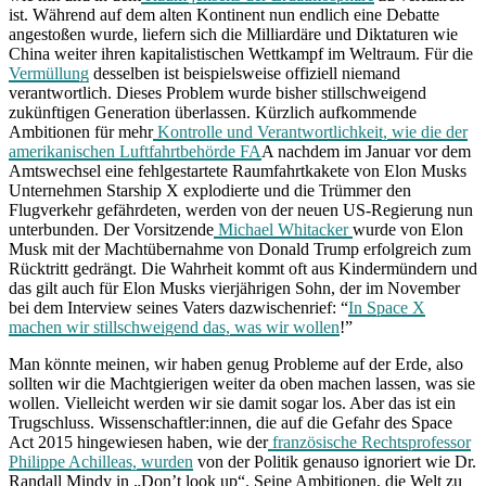
ist. Während auf dem alten Kontinent nun endlich eine Debatte
angestoßen wurde, liefern sich die Milliardäre und Diktaturen wie
China weiter ihren kapitalistischen Wettkampf im Weltraum. Für die
Vermüllung
desselben ist beispielsweise offiziell niemand
verantwortlich. Dieses Problem wurde bisher stillschweigend
zukünftigen Generation überlassen. Kürzlich aufkommende
Ambitionen für mehr
Kontrolle und Verantwortlichkeit, wie die der
amerikanischen Luftfahrtbehörde FA
A nachdem im Januar vor dem
Amtswechsel eine fehlgestartete Raumfahrtkakete von Elon Musks
Unternehmen Starship X explodierte und die Trümmer den
Flugverkehr gefährdeten, werden von der neuen US-Regierung nun
unterbunden. Der Vorsitzende
Michael Whitacker
wurde von Elon
Musk mit der Machtübernahme von Donald Trump erfolgreich zum
Rücktritt gedrängt. Die Wahrheit kommt oft aus Kindermündern und
das gilt auch für Elon Musks vierjährigen Sohn, der im November
bei dem Interview seines Vaters dazwischenrief: “
In Space X
machen wir stillschweigend das, was wir wollen
!”
Man könnte meinen, wir haben genug Probleme auf der Erde, also
sollten wir die Machtgierigen weiter da oben machen lassen, was sie
wollen. Vielleicht werden wir sie damit sogar los. Aber das ist ein
Trugschluss. Wissenschaftler:innen, die auf die Gefahr des Space
Act 2015 hingewiesen haben, wie der
französische Rechtsprofessor
Philippe Achilleas, wurden
von der Politik genauso ignoriert wie Dr.
Randall Mindy in „Don’t look up“. Seine Ambitionen, die Welt zu