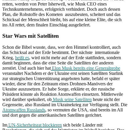
retten, werden von Peter Isherwell, wie Musk CEO eines
Technikunternehmens, erfolgreich verhindert. Doch auch dessen
Plan, die Rohstoffe des Kometen auszubeuten, scheitert und das
Schicksal der Menschheit bleibt, bis auf eine kleine Elite, die sich
ins All rettet, dem finalen Einschlag ausgeliefert.
Star Wars mit Satelliten
Schon die Bibel wusste, dass, wer den Himmel kontrolliert, auch
das Schicksal auf der Erde bestimmt. Der nächste internationale
Krieg,
heißt es
, wird nicht mehr auf der Erde stattfinden, sondern
damit beginnen, dass die eine Seite die Satelliten der anderen
zerstört. Und auch hier hat
Elon Musk bereits eine Generalprobe
veranstaltet Nachdem er der Ukraine erst seinen Satelliten Starlink
zur strategischen Unterstützung angeboten hatte, befahl er später
wieder, diese für den Zeitraum eines Drohnen-Manövers der
Ukraine auszusetzen. Er habe Sorge, erklärte er, der russische
Präsident könnte als Reaktion Atomwaffen einsetzen. Mittlerweile
wird darüber spekuliert, ob
Musk seine Satelliten
heute nicht der
Gegenseite, also Russland im Ukrainekrieg zur Verfügung stellt. Die
Atomwaffen Russlands
, so vermuten die USA, sind bereits im All
und dort gegen die amerikanischen Satelliten gerichtet.
Im
UN-Sicherheitsrat blockieren
sich beide Länder mit