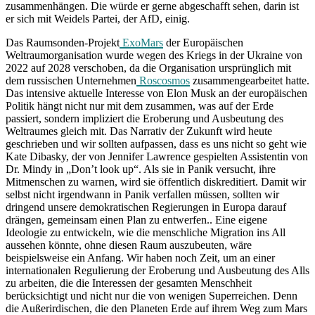
zusammenhängen. Die würde er gerne abgeschafft sehen, darin ist
er sich mit Weidels Partei, der AfD, einig.
Das Raumsonden-Projekt
ExoMars
der Europäischen
Weltraumorganisation wurde wegen des Kriegs in der Ukraine von
2022 auf 2028 verschoben, da die Organisation ursprünglich mit
dem russischen Unternehmen
Roscosmos
zusammengearbeitet hatte.
Das intensive aktuelle Interesse von Elon Musk an der europäischen
Politik hängt nicht nur mit dem zusammen, was auf der Erde
passiert, sondern impliziert die Eroberung und Ausbeutung des
Weltraumes gleich mit. Das Narrativ der Zukunft wird heute
geschrieben und wir sollten aufpassen, dass es uns nicht so geht wie
Kate Dibasky, der von Jennifer Lawrence gespielten Assistentin von
Dr. Mindy in „Don’t look up“. Als sie in Panik versucht, ihre
Mitmenschen zu warnen, wird sie öffentlich diskreditiert. Damit wir
selbst nicht irgendwann in Panik verfallen müssen, sollten wir
dringend unsere demokratischen Regierungen in Europa darauf
drängen, gemeinsam einen Plan zu entwerfen.. Eine eigene
Ideologie zu entwickeln, wie die menschliche Migration ins All
aussehen könnte, ohne diesen Raum auszubeuten, wäre
beispielsweise ein Anfang. Wir haben noch Zeit, um an einer
internationalen Regulierung der Eroberung und Ausbeutung des Alls
zu arbeiten, die die Interessen der gesamten Menschheit
berücksichtigt und nicht nur die von wenigen Superreichen. Denn
die Außerirdischen, die den Planeten Erde auf ihrem Weg zum Mars