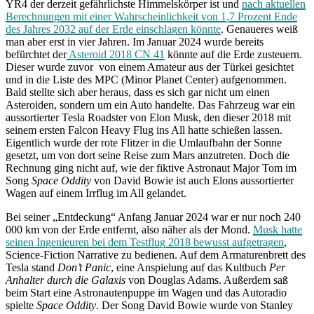
YR4 der derzeit gefährlichste Himmelskörper ist und
nach aktuellen
Berechnungen mit einer Wahrscheinlichkeit von 1,7 Prozent Ende
des Jahres 2032 auf der Erde einschlagen könnte
. Genaueres weiß
man aber erst in vier Jahren. Im Januar 2024 wurde bereits
befürchtet der
Asteroid 2018 CN 41
könnte auf die Erde zusteuern.
Dieser wurde zuvor von einem Amateur aus der Türkei gesichtet
und in die Liste des MPC (Minor Planet Center) aufgenommen.
Bald stellte sich aber heraus, dass es sich gar nicht um einen
Asteroiden, sondern um ein Auto handelte. Das Fahrzeug war ein
aussortierter Tesla Roadster von Elon Musk, den dieser 2018 mit
seinem ersten Falcon Heavy Flug ins All hatte schießen lassen.
Eigentlich wurde der rote Flitzer in die Umlaufbahn der Sonne
gesetzt, um von dort seine Reise zum Mars anzutreten. Doch die
Rechnung ging nicht auf, wie der fiktive Astronaut Major Tom im
Song
Space Oddity
von David Bowie ist auch Elons aussortierter
Wagen auf einem Irrflug im All gelandet.
Bei seiner „Entdeckung“ Anfang Januar 2024 war er nur noch 240
000 km von der Erde entfernt, also näher als der Mond.
Musk hatte
seinen Ingenieuren bei dem Testflug 2018 bewusst aufgetragen
,
Science-Fiction Narrative zu bedienen. Auf dem Armaturenbrett des
Tesla stand
Don’t Panic
, eine Anspielung auf das Kultbuch
Per
Anhalter durch die Galaxis
von Douglas Adams. Außerdem saß
beim Start eine Astronautenpuppe im Wagen und das Autoradio
spielte
Space Oddity
. Der Song David Bowie wurde von Stanley