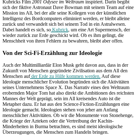
Kubricks Film
2001 Odysee im Weltraum
inspiriert. Darin begibt
sich der fiktive Astronaut Dave Bowman mit seinem Team auf eine
Mission ins All, bei der alle seine Kollegen von der künstlichen
Intelligenz des Bordcomputers eliminiert werden, er bleibt alleine
zurück und verwandelt sich bei seinem Tod in ein Astralwesen.
Dabei handelt es sich, so
Kubrick
, um eine Art Supermensch, der
wieder zurück zur Erde geschickt wird. Ob es ihm gelingt, die
Menschheit von ihren Fehlern zu bewahren, bleibt aber offen.
Von der Sci-Fi-Erzählung zur Ideologie
Auch der Multimilliardär Elon Musk geht davon aus, dass in der
Zukunft von Menschen gegründete Zivilisation aus dem All den
Menschen auf
der Erde zu Hilfe kommen werden.
Auf diese
Ideologie menschlicher Evolution begründen sich die Aktivitäten
seines Unternehmens Space X. Das Narrativ eines den Weltraum
erobernden Major Tom hat also direkt die Ambitionen des reichsten
Mannes der Welt geprägt, sein im All kreisendes Auto ist die
Metapher dazu. Er hat aus den Science-Fiction-Erzählungen eine
Ideologie gemacht. Ideologien stehen von jeher am Anfang
menschlicher Aktivitäten. Ob wir die Monumente von Stonehenge,
die Kriege der Azteken oder die Vertreibung der Kachin-
Minderheiten in Burma betrachten, es sind meist ideologische
Überzeugungen, die Menschen zum Handeln bringen.