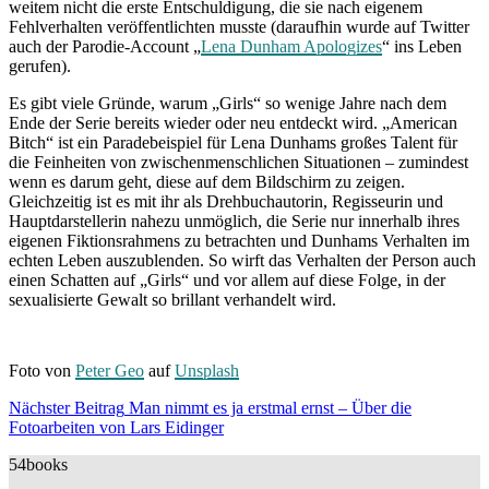
weitem nicht die erste Entschuldigung, die sie nach eigenem
Fehlverhalten veröffentlichten musste (daraufhin wurde auf Twitter
auch der Parodie-Account „
Lena Dunham Apologizes
“ ins Leben
gerufen).
Es gibt viele Gründe, warum „Girls“ so wenige Jahre nach dem
Ende der Serie bereits wieder oder neu entdeckt wird. „American
Bitch“ ist ein Paradebeispiel für Lena Dunhams großes Talent für
die Feinheiten von zwischenmenschlichen Situationen – zumindest
wenn es darum geht, diese auf dem Bildschirm zu zeigen.
Gleichzeitig ist es mit ihr als Drehbuchautorin, Regisseurin und
Hauptdarstellerin nahezu unmöglich, die Serie nur innerhalb ihres
eigenen Fiktionsrahmens zu betrachten und Dunhams Verhalten im
echten Leben auszublenden. So wirft das Verhalten der Person auch
einen Schatten auf „Girls“ und vor allem auf diese Folge, in der
sexualisierte Gewalt so brillant verhandelt wird.
Foto von
Peter Geo
auf
Unsplash
Beitragsnavigation
Nächster Beitrag
Man nimmt es ja erstmal ernst – Über die
Nächster
Fotoarbeiten von Lars Eidinger
Beitrag
54books