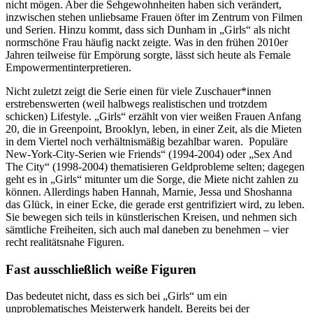
nicht mögen. Aber die Sehgewohnheiten haben sich verändert,
inzwischen stehen unliebsame Frauen öfter im Zentrum von Filmen
und Serien. Hinzu kommt, dass sich Dunham in „Girls“ als nicht
normschöne Frau häufig nackt zeigte. Was in den frühen 2010er
Jahren teilweise für Empörung sorgte, lässt sich heute als Female
Empowermentinterpretieren.
Nicht zuletzt zeigt die Serie einen für viele Zuschauer*innen
erstrebenswerten (weil halbwegs realistischen und trotzdem
schicken) Lifestyle. „Girls“ erzählt von vier weißen Frauen Anfang
20, die in Greenpoint, Brooklyn, leben, in einer Zeit, als die Mieten
in dem Viertel noch verhältnismäßig bezahlbar waren. Populäre
New-York-City-Serien wie Friends“ (1994-2004) oder „Sex And
The City“ (1998-2004) thematisieren Geldprobleme selten; dagegen
geht es in „Girls“ mitunter um die Sorge, die Miete nicht zahlen zu
können. Allerdings haben Hannah, Marnie, Jessa und Shoshanna
das Glück, in einer Ecke, die gerade erst gentrifiziert wird, zu leben.
Sie bewegen sich teils in künstlerischen Kreisen, und nehmen sich
sämtliche Freiheiten, sich auch mal daneben zu benehmen – vier
recht realitätsnahe Figuren.
Fast ausschließlich weiße Figuren
Das bedeutet nicht, dass es sich bei „Girls“ um ein
unproblematisches Meisterwerk handelt. Bereits bei der