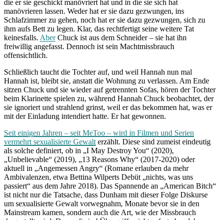
die er sie geschickt manövriert hat und in die sie sich hat
manövrieren lassen. Weder hat er sie dazu gezwungen, ins
Schlafzimmer zu gehen, noch hat er sie dazu gezwungen, sich zu
ihm aufs Bett zu legen. Klar, das rechtfertigt seine weitere Tat
keinesfalls.
Aber
Chuck ist aus dem Schneider – sie hat ihn
freiwillig angefasst. Dennoch ist sein Machtmissbrauch
offensichtlich.
Schließlich taucht die Tochter auf, und weil Hannah nun mal
Hannah ist, bleibt sie, anstatt die Wohnung zu verlassen. Am Ende
sitzen Chuck und sie wieder auf getrennten Sofas, hören der Tochter
beim Klarinette spielen zu, während Hannah Chuck beobachtet, der
sie ignoriert und strahlend grinst, weil er das bekommen hat, was er
mit der Einladung intendiert hatte. Er hat gewonnen.
Seit einigen Jahren – seit MeToo – wird in Filmen und Serien
vermehrt sexualisierte Gewalt
erzählt. Diese sind zumeist eindeutig
als solche definiert, ob in „I May Destroy You“ (2020),
„Unbelievable“ (2019), „13 Reasons Why“ (2017-2020) oder
aktuell in „Angemessen Angry“ (Romane erlauben da mehr
Ambivalenzen, etwa Bettina Wilperts Debüt „nichts, was uns
passiert“ aus dem Jahre 2018). Das Spannende an „American Bitch“
ist nicht nur die Tatsache, dass Dunham mit dieser Folge Diskurse
um sexualisierte Gewalt vorwegnahm, Monate bevor sie in den
Mainstream kamen, sondern auch die Art, wie der Missbrauch