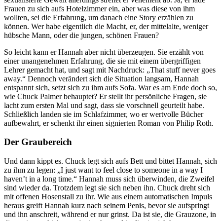
Frauen zu sich aufs Hotelzimmer ein, aber was diese von ihm
wollten, sei die Erfahrung, um danach eine Story erzählen zu
können. Wer habe eigentlich die Macht, er, der mittelalte, weniger
hübsche Mann, oder die jungen, schönen Frauen?
So leicht kann er Hannah aber nicht überzeugen. Sie erzählt von
einer unangenehmen Erfahrung, die sie mit einem übergriffigen
Lehrer gemacht hat, und sagt mit Nachdruck: „That stuff never goes
away.“ Dennoch verändert sich die Situation langsam, Hannah
entspannt sich, setzt sich zu ihm aufs Sofa. War es am Ende doch so,
wie Chuck Palmer behauptet? Er stellt ihr persönliche Fragen, sie
lacht zum ersten Mal und sagt, dass sie vorschnell geurteilt habe.
Schließlich landen sie im Schlafzimmer, wo er wertvolle Bücher
aufbewahrt, er schenkt ihr einen signierten Roman von Philip Roth.
Der Graubereich
Und dann kippt es. Chuck legt sich aufs Bett und bittet Hannah, sich
zu ihm zu legen: „I just want to feel close to someone in a way I
haven’t in a long time.“ Hannah muss sich überwinden, die Zweifel
sind wieder da. Trotzdem legt sie sich neben ihn. Chuck dreht sich
mit offenen Hosenstall zu ihr. Wie aus einem automatischen Impuls
heraus greift Hannah kurz nach seinem Penis, bevor sie aufspringt
und ihn anschreit, während er nur grinst. Da ist sie, die Grauzone, in