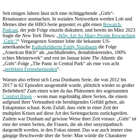
Seit einigen Jahren lässt sich eine richtiggehende „Girls“-
Renaissance ausmachen. In sozialen Netzwerken werden Lob und
Memes über die HBO-Serie gepostet; es gibt einen
Rewatch-
Podcast
, der jede Folge einzeln diskutiert, und bereits im März 2023
fragte die
New York Times
: „
Why Are So Many People Rewatching
‚Girls‘?
“ Vergangenen Sommer lobte die bekannte US-
amerikanische
Kulturkritikerin Emily Nussbaum
die Folge
„American Bitch“ als „nachhallendes, destabilisierendes, 100%
echtes Meisterwerk“ und erst im Januar kürte
The Atlantic
die
„Girls“-Folge „The Panic in Central Park“ als eine von acht
„
perfekten Fernsehepisoden
“.
Warum also erfreut sich Lena Dunhams Serie, die von 2012 bis
2017 in 62 Episoden ausgestrahlt wurde, plötzlich wieder so großer
Beliebtheit? Zum einen wäre da das Phänomen des sogenannten
Comfort Binge
– wenn man regelmäßig ältere Serien, die einem
aufgrund ihrer Vertrautheit ein beruhigendes Gefühl geben, als
Eskapismus schaut. Kein Zufall, dass viele in einer Zeit der
multiplen Krisen auf diese Art des Serienguckens zurückgreifen.
Zudem war Dunham auf gewisse Weise ihrer Zeit voraus: „Girls“ ist
eine der ersten Serien, die Frauen, die als eher unsympathisch
dargestellt werden, in den Fokus nimmt. Das war auch immer eine
gängige Beschwerde über die Serie: Man würde die Charaktere