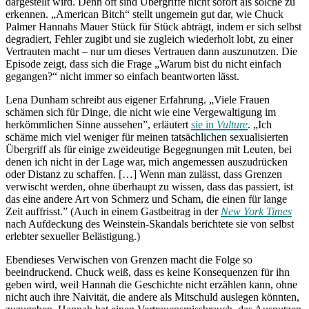
dargestellt wird. Denn oft sind Übergriffe nicht sofort als solche zu
erkennen. „American Bitch“ stellt ungemein gut dar, wie Chuck
Palmer Hannahs Mauer Stück für Stück abträgt, indem er sich selbst
degradiert, Fehler zugibt und sie zugleich wiederholt lobt, zu einer
Vertrauten macht – nur um dieses Vertrauen dann auszunutzen. Die
Episode zeigt, dass sich die Frage „Warum bist du nicht einfach
gegangen?“ nicht immer so einfach beantworten lässt.
Lena Dunham schreibt aus eigener Erfahrung. „Viele Frauen
schämen sich für Dinge, die nicht wie eine Vergewaltigung im
herkömmlichen Sinne aussehen”, erläutert
sie in
Vulture
. „Ich
schäme mich viel weniger für meinen tatsächlichen sexualisierten
Übergriff als für einige zweideutige Begegnungen mit Leuten, bei
denen ich nicht in der Lage war, mich angemessen auszudrücken
oder Distanz zu schaffen. […] Wenn man zulässt, dass Grenzen
verwischt werden, ohne überhaupt zu wissen, dass das passiert, ist
das eine andere Art von Schmerz und Scham, die einen für lange
Zeit auffrisst.” (Auch in einem Gastbeitrag in der
New York Times
nach Aufdeckung des Weinstein-Skandals berichtete sie von selbst
erlebter sexueller Belästigung.)
Ebendieses Verwischen von Grenzen macht die Folge so
beeindruckend. Chuck weiß, dass es keine Konsequenzen für ihn
geben wird, weil Hannah die Geschichte nicht erzählen kann, ohne
nicht auch ihre Naivität, die andere als Mitschuld auslegen könnten,