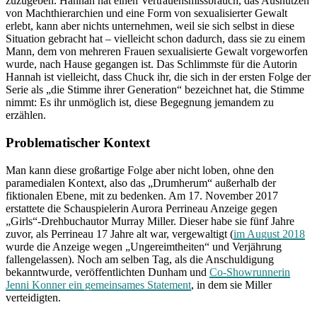
zuzugeben. Hannah hat einen Vertrauensmissbrauch, das Ausnutzen
von Machthierarchien und eine Form von sexualisierter Gewalt
erlebt, kann aber nichts unternehmen, weil sie sich selbst in diese
Situation gebracht hat – vielleicht schon dadurch, dass sie zu einem
Mann, dem von mehreren Frauen sexualisierte Gewalt vorgeworfen
wurde, nach Hause gegangen ist. Das Schlimmste für die Autorin
Hannah ist vielleicht, dass Chuck ihr, die sich in der ersten Folge der
Serie als „die Stimme ihrer Generation“ bezeichnet hat, die Stimme
nimmt: Es ihr unmöglich ist, diese Begegnung jemandem zu
erzählen.
Problematischer Kontext
Man kann diese großartige Folge aber nicht loben, ohne den
paramedialen Kontext, also das „Drumherum“ außerhalb der
fiktionalen Ebene, mit zu bedenken. Am 17. November 2017
erstattete die Schauspielerin Aurora Perrineau Anzeige gegen
„Girls“-Drehbuchautor Murray Miller. Dieser habe sie fünf Jahre
zuvor, als Perrineau 17 Jahre alt war, vergewaltigt (
im August 2018
wurde die Anzeige wegen „Ungereimtheiten“ und Verjährung
fallengelassen). Noch am selben Tag, als die Anschuldigung
bekanntwurde, veröffentlichten Dunham und
Co-Showrunnerin
Jenni Konner ein gemeinsames Statement
, in dem sie Miller
verteidigten.