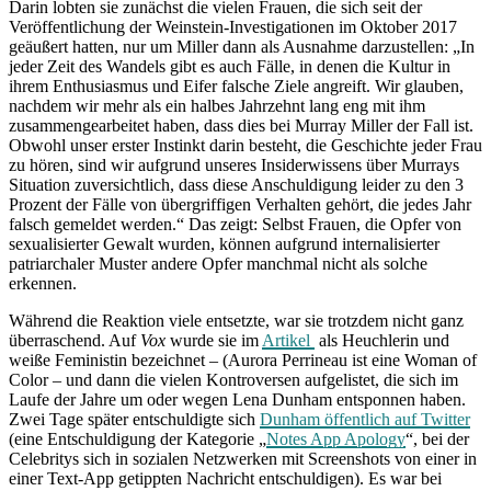
Darin lobten sie zunächst die vielen Frauen, die sich seit der
Veröffentlichung der Weinstein-Investigationen im Oktober 2017
geäußert hatten, nur um Miller dann als Ausnahme darzustellen: „In
jeder Zeit des Wandels gibt es auch Fälle, in denen die Kultur in
ihrem Enthusiasmus und Eifer falsche Ziele angreift. Wir glauben,
nachdem wir mehr als ein halbes Jahrzehnt lang eng mit ihm
zusammengearbeitet haben, dass dies bei Murray Miller der Fall ist.
Obwohl unser erster Instinkt darin besteht, die Geschichte jeder Frau
zu hören, sind wir aufgrund unseres Insiderwissens über Murrays
Situation zuversichtlich, dass diese Anschuldigung leider zu den 3
Prozent der Fälle von übergriffigen Verhalten gehört, die jedes Jahr
falsch gemeldet werden.“ Das zeigt: Selbst Frauen, die Opfer von
sexualisierter Gewalt wurden, können aufgrund internalisierter
patriarchaler Muster andere Opfer manchmal nicht als solche
erkennen.
Während die Reaktion viele entsetzte, war sie trotzdem nicht ganz
überraschend. Auf
Vox
wurde sie im
Artikel
als Heuchlerin und
weiße Feministin bezeichnet – (Aurora Perrineau ist eine Woman of
Color – und dann die vielen Kontroversen aufgelistet, die sich im
Laufe der Jahre um oder wegen Lena Dunham entsponnen haben.
Zwei Tage später entschuldigte sich
Dunham öffentlich auf Twitter
(eine Entschuldigung der Kategorie „
Notes App Apology
“, bei der
Celebritys sich in sozialen Netzwerken mit Screenshots von einer in
einer Text-App getippten Nachricht entschuldigen). Es war bei