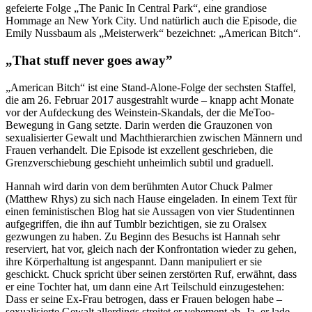
gefeierte Folge „The Panic In Central Park“, eine grandiose
Hommage an New York City. Und natürlich auch die Episode, die
Emily Nussbaum als „Meisterwerk“ bezeichnet: „American Bitch“.
„That stuff never goes away”
„American Bitch“ ist eine Stand-Alone-Folge der sechsten Staffel,
die am 26. Februar 2017 ausgestrahlt wurde – knapp acht Monate
vor der Aufdeckung des Weinstein-Skandals, der die MeToo-
Bewegung in Gang setzte. Darin werden die Grauzonen von
sexualisierter Gewalt und Machthierarchien zwischen Männern und
Frauen verhandelt. Die Episode ist exzellent geschrieben, die
Grenzverschiebung geschieht unheimlich subtil und graduell.
Hannah wird darin von dem berühmten Autor Chuck Palmer
(Matthew Rhys) zu sich nach Hause eingeladen. In einem Text für
einen feministischen Blog hat sie Aussagen von vier Studentinnen
aufgegriffen, die ihn auf Tumblr bezichtigen, sie zu Oralsex
gezwungen zu haben. Zu Beginn des Besuchs ist Hannah sehr
reserviert, hat vor, gleich nach der Konfrontation wieder zu gehen,
ihre Körperhaltung ist angespannt. Dann manipuliert er sie
geschickt. Chuck spricht über seinen zerstörten Ruf, erwähnt, dass
er eine Tochter hat, um dann eine Art Teilschuld einzugestehen:
Dass er seine Ex-Frau betrogen, dass er Frauen belogen habe –
sexualisierte Gewalt allerdings streitet er vehement ab. Ja, er lade