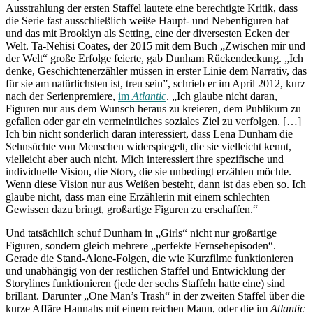
Ausstrahlung der ersten Staffel lautete eine berechtigte Kritik, dass
die Serie fast ausschließlich weiße Haupt- und Nebenfiguren hat –
und das mit Brooklyn als Setting, eine der diversesten Ecken der
Welt. Ta-Nehisi Coates, der 2015 mit dem Buch „Zwischen mir und
der Welt“ große Erfolge feierte, gab Dunham Rückendeckung. „Ich
denke, Geschichtenerzähler müssen in erster Linie dem Narrativ, das
für sie am natürlichsten ist, treu sein”, schrieb er im April 2012, kurz
nach der Serienpremiere,
im
Atlantic
. „Ich glaube nicht daran,
Figuren nur aus dem Wunsch heraus zu kreieren, dem Publikum zu
gefallen oder gar ein vermeintliches soziales Ziel zu verfolgen. […]
Ich bin nicht sonderlich daran interessiert, dass Lena Dunham die
Sehnsüchte von Menschen widerspiegelt, die sie vielleicht kennt,
vielleicht aber auch nicht. Mich interessiert ihre spezifische und
individuelle Vision, die Story, die sie unbedingt erzählen möchte.
Wenn diese Vision nur aus Weißen besteht, dann ist das eben so. Ich
glaube nicht, dass man eine Erzählerin mit einem schlechten
Gewissen dazu bringt, großartige Figuren zu erschaffen.“
Und tatsächlich schuf Dunham in „Girls“ nicht nur großartige
Figuren, sondern gleich mehrere „perfekte Fernsehepisoden“.
Gerade die Stand-Alone-Folgen, die wie Kurzfilme funktionieren
und unabhängig von der restlichen Staffel und Entwicklung der
Storylines funktionieren (jede der sechs Staffeln hatte eine) sind
brillant. Darunter „One Man’s Trash“ in der zweiten Staffel über die
kurze Affäre Hannahs mit einem reichen Mann, oder die im
Atlantic