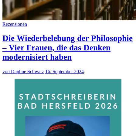
Rezensionen
Die Wiederbelebung der Philosophie
– Vier Frauen, die das Denken
modernisiert haben
von Daphne Schwarz
16. September 2024