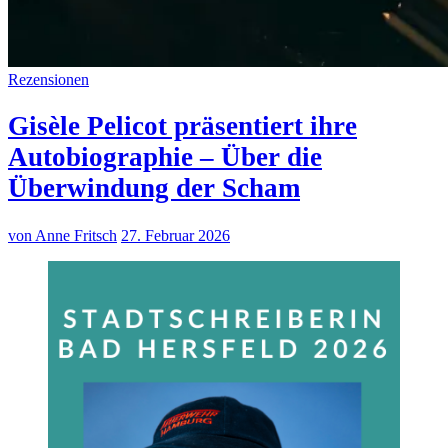
Rezensionen
Gisèle Pelicot präsentiert ihre
Autobiographie – Über die
Überwindung der Scham
von Anne Fritsch
27. Februar 2026