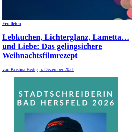
Feuilleton
Lebkuchen, Lichterglanz, Lametta…
und Liebe: Das gelingsichere
Weihnachtsfilmrezept
von Kristina Bedijs
5. Dezember 2021