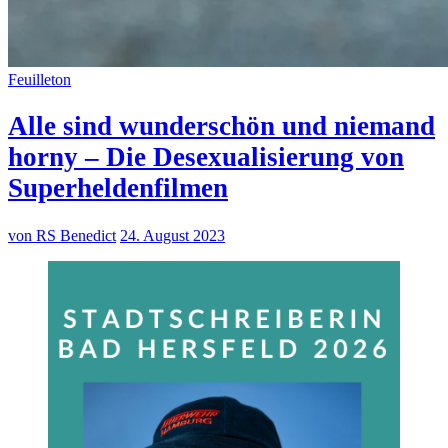
Feuilleton
Alle sind wunderschön und niemand
horny – Die Desexualisierung von
Superheldenfilmen
von RS Benedict
24. August 2023