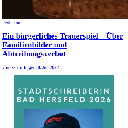
Feuilleton
Ein bürgerliches Trauerspiel – Über
Familienbilder und
Abtreibungsverbot
von Isa Hoffinger
28. Juli 2022