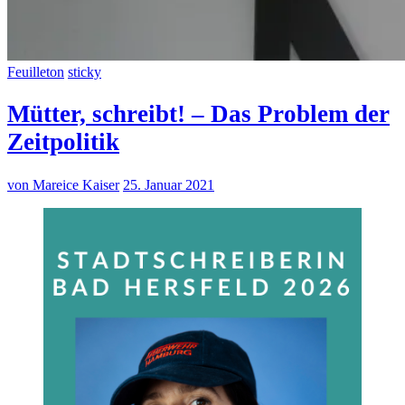
Feuilleton
sticky
Mütter, schreibt! – Das Problem der
Zeitpolitik
von Mareice Kaiser
25. Januar 2021