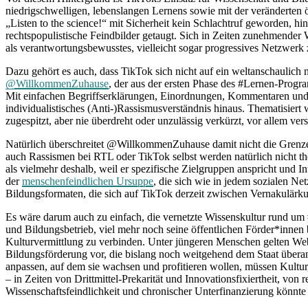
niedrigschwelligen, lebenslangen Lernens sowie mit der veränderte
„Listen to the science!“ mit Sicherheit kein Schlachtruf geworden, 
rechtspopulistische Feindbilder getaugt. Sich in Zeiten zunehmender Wis
als verantwortungsbewusstes, vielleicht sogar progressives Netzwerk 
Dazu gehört es auch, dass TikTok sich nicht auf ein weltanschaulich ne
@WillkommenZuhause
, der aus der ersten Phase des #Lernen-Prog
Mit einfachen Begriffserklärungen, Einordnungen, Kommentaren und Ti
individualistisches (Anti-)Rassismusverständnis hinaus. Thematisier
zugespitzt, aber nie überdreht oder unzulässig verkürzt, vor allem ver
Natürlich überschreitet @WillkommenZuhause damit nicht die Grenzen
auch Rassismen bei RTL oder TikTok selbst werden natürlich nicht t
als vielmehr deshalb, weil er spezifische Zielgruppen anspricht und Int
der
menschenfeindlichen Ursuppe
, die sich wie in jedem sozialen N
Bildungsformaten, die sich auf TikTok derzeit zwischen Vernakulärku
Es wäre darum auch zu einfach, die vernetzte Wissenskultur rund um #Le
und Bildungsbetrieb, viel mehr noch seine öffentlichen Förder*innen 
Kulturvermittlung zu verbinden. Unter jüngeren Menschen gelten Web
Bildungsförderung vor, die bislang noch weitgehend dem Staat überan
anpassen, auf dem sie wachsen und profitieren wollen, müssen Kultu
– in Zeiten von Drittmittel-Prekarität und Innovationsfixiertheit, vo
Wissenschaftsfeindlichkeit und chronischer Unterfinanzierung könnte