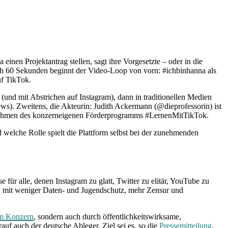
a einen Projektantrag stellen, sagt ihre Vorgesetzte – oder in die
ach 60 Sekunden beginnt der Video-Loop von vorn: #ichbinhanna als
uf TikTok.
(und mit Abstrichen auf Instagram), dann in traditionellen Medien
s). Zweitens, die Akteurin: Judith Ackermann (@dieprofessorin) ist
im Rahmen des konzerneigenen Förderprogramms #LernenMitTikTok.
d welche Rolle spielt die Plattform selbst bei der zunehmenden
für alle, denen Instagram zu glatt, Twitter zu elitär, YouTube zu
nt, mit weniger Daten- und Jugendschutz, mehr Zensur und
am Konzern
, sondern auch durch öffentlichkeitswirksame,
f auch der deutsche Ableger. Ziel sei es, so die
Pressemitteilung
,