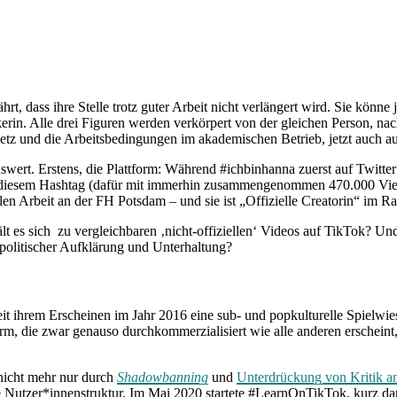
rt, dass ihre Stelle trotz guter Arbeit nicht verlängert wird. Sie könne j
erin. Alle drei Figuren werden verkörpert von der gleichen Person, n
esetz und die Arbeitsbedingungen im akademischen Betrieb, jetzt auch a
wert. Erstens, die Plattform: Während #ichbinhanna zuerst auf Twitter 
it diesem Hashtag (dafür mit immerhin zusammengenommen 470.000 View
ialen Arbeit an der FH Potsdam – und sie ist „Offizielle Creatorin“ 
lt es sich zu vergleichbaren ‚nicht-offiziellen‘ Videos auf TikTok? Un
politischer Aufklärung und Unterhaltung?
 ihrem Erscheinen im Jahr 2016 eine sub- und popkulturelle Spielwiese 
orm, die zwar genauso durchkommerzialisiert wie alle anderen erschei
r nicht mehr nur durch
Shadowbanning
und
Unterdrückung von Kritik 
utzer*innenstruktur. Im Mai 2020 startete #LearnOnTikTok, kurz darau