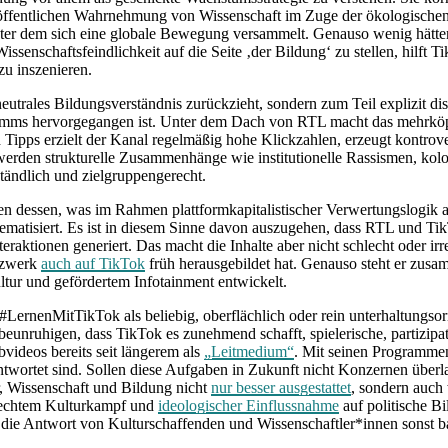
n öffentlichen Wahrnehmung von Wissenschaft im Zuge der ökologische
hinter dem sich eine globale Bewegung versammelt. Genauso wenig hätte
senschaftsfeindlichkeit auf die Seite ‚der Bildung‘ zu stellen, hilft Tik
zu inszenieren.
utrales Bildungsverständnis zurückzieht, sondern zum Teil explizit disk
ramms hervorgegangen ist. Unter dem Dach von RTL macht das mehrköpf
pps erzielt der Kanal regelmäßig hohe Klickzahlen, erzeugt kontrover
t werden strukturelle Zusammenhänge wie institutionelle Rassismen, ko
ständlich und zielgruppengerecht.
 dessen, was im Rahmen plattformkapitalistischer Verwertungslogik a
hematisiert. Es ist in diesem Sinne davon auszugehen, dass RTL und T
eraktionen generiert. Das macht die Inhalte aber nicht schlecht oder irre
etzwerk
auch auf TikTok
früh herausgebildet hat. Genauso steht er zus
ltur und gefördertem Infotainment entwickelt.
rnenMitTikTok als beliebig, oberflächlich oder rein unterhaltungsorient
beunruhigen, dass TikTok es zunehmend schafft, spielerische, partizipa
videos bereits seit längerem als
„Leitmedium“
. Mit seinen Programmen
twortet sind. Sollen diese Aufgaben in Zukunft nicht Konzernen überla
r, Wissenschaft und Bildung nicht
nur besser ausgestattet
, sondern auch 
n rechtem Kulturkampf und
ideologischer Einflussnahme
auf politische Bi
 die Antwort von Kulturschaffenden und Wissenschaftler*innen sonst b