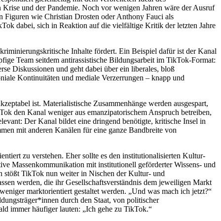
n Krise und der Pandemie. Noch vor wenigen Jahren wäre der Ausruf
n Figuren wie Christian Drosten oder Anthony Fauci als
Tok dabei, sich in Reaktion auf die vielfältige Kritik der letzten Jahre
riminierungskritische Inhalte fördert. Ein Beispiel dafür ist der Kanal
ige Team seitdem antirassistische Bildungsarbeit im TikTok-Format:
se Diskussionen und geht dabei über ein liberales, bloß
loniale Kontinuitäten und mediale Verzerrungen – knapp und
kzeptabel ist. Materialistische Zusammenhänge werden ausgespart,
ikTok den Kanal weniger aus emanzipatorischem Anspruch betreiben,
levant: Der Kanal bildet eine dringend benötigte, kritische Insel in
ammen mit anderen Kanälen für eine ganze Bandbreite von
iert zu verstehen. Eher sollte es den institutionalisierten Kultur-
tive Massenkommunikation mit institutionell geförderter Wissens- und
 stößt TikTok nun weiter in Nischen der Kultur- und
ssen werden, die ihr Gesellschaftsverständnis dem jeweiligen Markt
weniger marktorientiert gestaltet werden. „Und was mach ich jetzt?“
ldungsträger*innen durch den Staat, von politischer
ald immer häufiger lauten: „Ich gehe zu TikTok.“