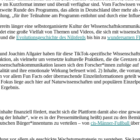
lte im Kurzformat immer und überall verfügbar sind. Vom Fachwissen
e zweite Runde des Programms, das allein in Deutschland über mehr als
tteilung, „für ihre Teilnahme am Programm entlohnt und durch eine Influe
reits länger eine selbstorganisierte Kultur der Wissenschaftskommunikat
ndet eine große Vielfalt von Themen und Videos, die sich mit wissens
und die
Evolutionsgeschichte des Nilpferds
bis hin zu
wundersamen Flü
nd Joachim Allgaier haben für diese TikTok-spezifische Wissenschaft
ion, als vielmehr um vernetzte kulturelle Praktiken, die die Grenzen
Wissenschaftskommunikation lassen sich den Forscher*innen zufolge auf
ialität und ihre emotionale Wirkung befeuert wird. 2) Inhalte, die vor
en vor allem Fun Facts oder überraschende Einzelinformationen geteilt 
r Fokus liege auch hier auf Naturwissenschaften und populären Einzelpe
 Ergebnis.
 finanziell fördert, macht sich die Plattform damit also eine gewachs
rung der Inhalte“, wie es in der Pressemitteilung heißt) passt zu den 
deutschen Bürger*innentums zu verteilen – von
cis-Männer-Fußball
über
ng vor allem als geschickte Wachstumsstrategie zu verstehen. Sie korre