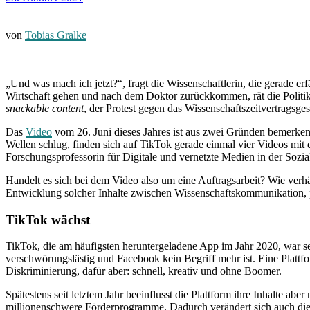
von
Tobias Gralke
„Und was mach ich jetzt?“, fragt die Wissenschaftlerin, die gerade erfäh
Wirtschaft gehen und nach dem Doktor zurückkommen, rät die Politik
snackable content
, der Protest gegen das Wissenschaftszeitvertragsg
Das
Video
vom 26. Juni dieses Jahres ist aus zwei Gründen bemerkens
Wellen schlug, finden sich auf TikTok gerade einmal vier Videos m
Forschungsprofessorin für Digitale und vernetzte Medien in der Soz
Handelt es sich bei dem Video also um eine Auftragsarbeit? Wie verhä
Entwicklung solcher Inhalte zwischen Wissenschaftskommunikation, 
TikTok wächst
TikTok, die am häufigsten heruntergeladene App im Jahr 2020, war seit
verschwörungslästig und Facebook kein Begriff mehr ist. Eine Plattf
Diskriminierung, dafür aber: schnell, kreativ und ohne Boomer.
Spätestens seit letztem Jahr beeinflusst die Plattform ihre Inhalte abe
millionenschwere Förderprogramme. Dadurch verändert sich auch die N