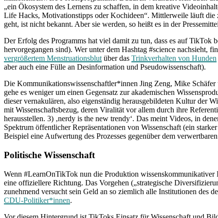
„ein Ökosystem des Lernens zu schaffen, in dem kreative Videoinha
Life Hacks, Motivationstipps oder Kochideen“. Mittlerweile läuft di
geht, ist nicht bekannt. Aber sie werden, so heißt es in der Pressemi
Der Erfolg des Programms hat viel damit zu tun, dass es auf TikTok be
hervorgegangen sind). Wer unter dem Hashtag #science nachsieht, fi
vergrößertem Menstruationsblut
über das
Trinkverhalten von Hunden
aber auch eine Fülle an Desinformation und Pseudowissenschaft).
Die Kommunikationswissenschaftler*innen Jing Zeng, Mike Schäfer u
gehe es weniger um einen Gegensatz zur akademischen Wissensprodukt
dieser vernakulären, also eigenständig herausgebildeten Kultur der 
mit Wissenschaftsbezug, deren Viralität vor allem durch ihre Referent
herausstellen. 3) ‚nerdy is the new trendy‘. Das meint Videos, in den
Spektrum öffentlicher Repräsentationen von Wissenschaft (ein starke
Beispiel eine Aufwertung des Prozesses gegenüber dem verwertbaren
Politische Wissenschaft
Wenn #LearnOnTikTok nun die Produktion wissenskommunikativer Inhalte
eine offiziellere Richtung. Das Vorgehen („strategische Diversifizie
zunehmend versucht sein Geld an so ziemlich alle Institutionen des 
CDU-Politiker*innen
.
Vor diesem Hintergrund ist TikToks Einsatz für Wissenschaft und Bildu