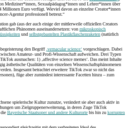
 von Mediziner*innen, Sexualpädagog*innen und Lehrer*innen über
 4 Millionen Euro verfügt. Wieviel davon an einzelne Creator*innen
ncer-Agentur professionell betreut.“
ion gab (aus der auch einige der mittlerweile offiziellen Creators
chaftlichen Phänomen auseinandersetzen: von
mikroskopisch
ssigkeiten
und
selbstgebastelten Plastikflaschenraketen
(natürlich
sbegeisterung den Begriff
‚vernacular science‘
vorgeschlagen. Dabei
 zwischen Amateur- und Profi-Wissenschaft aufweichen. Drei Typen
 TikTok ausmachen: 1) ‚affective science memes‘. Das meint Inhalte
rangig ästhetische Qualitäten von einzelnen Wissenschaftsphänomenen
werden. Insgesamt betrachtet erweitere TikTok zwar so nicht das
rsonen), füge aber zumindest interessante Facetten hinzu – zum
ene spielerische Kultur zunutze, verändert sie aber auch aktiv in
Bemühungen um Zielgruppenerweiterung, in deren Zuge TikTok
 die
Bayerische Staatsoper und andere Kulturorte
bis hin zu
korrupten
spondiert gleichzeitig mit dem verbreiteten Ideal des