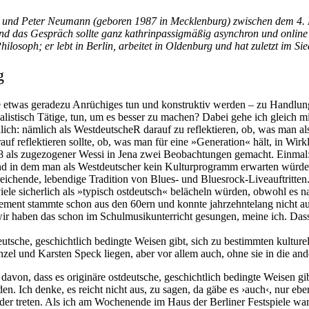
 und Peter Neumann (geboren 1987 in Mecklenburg) zwischen dem 4. D
n; und das Gespräch sollte ganz kathrinpassigmäßig asynchron und onli
hilosoph; er lebt in Berlin, arbeitet in Oldenburg und hat zuletzt im Si
g
rne etwas geradezu Anrüchiges tun und konstruktiv werden – zu Handl
alistisch Tätige, tun, um es besser zu machen? Dabei gehe ich gleich m
lich: nämlich als WestdeutscheR darauf zu reflektieren, ob, was man als 
reflektieren sollte, ob, was man für eine »Generation« hält, in Wirkli
8 als zugezogener Wessi in Jena zwei Beobachtungen gemacht. Einmal:
und in dem man als Westdeutscher kein Kulturprogramm erwarten würde
eichende, lebendige Tradition von Blues- und Bluesrock-Liveauftritten.
ele sicherlich als »typisch ostdeutsch« belächeln würden, obwohl es n
ement stammte schon aus den 60ern und konnte jahrzehntelang nicht 
 wir haben das schon im Schulmusikunterricht gesungen, meine ich. D
deutsche, geschichtlich bedingte Weisen gibt, sich zu bestimmten kultur
el und Karsten Speck liegen, aber vor allem auch, ohne sie in die ande
davon, dass es originäre ostdeutsche, geschichtlich bedingte Weisen gib
n. Ich denke, es reicht nicht aus, zu sagen, da gäbe es ›auch‹, nur eb
der treten. Als ich am Wochenende im Haus der Berliner Festspiele wa