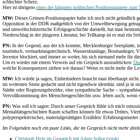
schlechter Scherz.
Hier ist übrigens
eines der klügsten politischen Positionspapiere zum
MW:
Dieses Grünen-Positionspapier habe ich noch nicht gründlich 
Opposition in der DDR maßgeblich von der Umweltbewegung getragen
und umweltschützerische Erfolgsgeschichte darstellt, hat man heutzu
Niederschlag in der jüngeren Literatur, bei Tellkamp ist es mal ein Sei
PN:
In der Gegend, aus der ich komme, Mecklenburger Seenplatte, i
touristisch, vermarktungstechnisch. Wasserskianlage, Bootsanleger, V
Investor blockiert, und immer so weiter, bis sich niemand mehr für die
Um es wieder mit einem Verweis auf ein Gespräch auszudrücken:
Das
welche Konsequenzen ziehen wir daraus? Wenn es nicht mehr die Leit
MW:
Ich würde ja sagen, Einheitsideen braucht man überhaupt nicht. 
im weitesten Sinne gedacht und nicht irgendwie identitär, sind ja in s
Städte oder Regierungsbezirke, eine sympathische Sache – sympathisc
Vervollkommnung des Menschengeschlechts usw. leben auch, wenn sie 
PN:
Was soll ich sagen: Durch unser Gespräch fühle ich mich ostsozia
Mentalitätsgeschichten Raum schaffen können für etwas Drittes, Vierte
polyperspektivisches, materialgesättigtes Erzählen: Erfahrungsmuster z
Im Folgenden noch ein paar Links, die im Gespräch nicht mehr direkt
Christoph Hein im Gespräch mit Adam Soboczynski