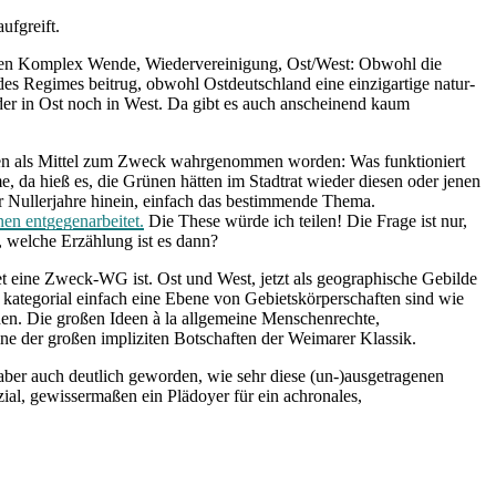
ufgreift.
anzen Komplex Wende, Wiedervereinigung, Ost/West: Obwohl die
 Regimes beitrug, obwohl Ostdeutschland eine einzigartige natur-
der in Ost noch in West. Da gibt es auch anscheinend kaum
elen als Mittel zum Zweck wahrgenommen worden: Was funktioniert
, da hieß es, die Grünen hätten im Stadtrat wieder diesen oder jenen
 der Nullerjahre hinein, einfach das bestimmende Thema.
nen entgegenarbeitet.
Die These würde ich teilen! Die Frage ist nur,
 welche Erzählung ist es dann?
net eine Zweck-WG ist. Ost und West, jetzt als geographische Gebilde
ie kategorial einfach eine Ebene von Gebietskörperschaften sind wie
hen. Die großen Ideen à la allgemeine Menschenrechte,
ne der großen impliziten Botschaften der Weimarer Klassik.
 aber auch deutlich geworden, wie sehr diese (un-)ausgetragenen
zial, gewissermaßen ein Plädoyer für ein achronales,