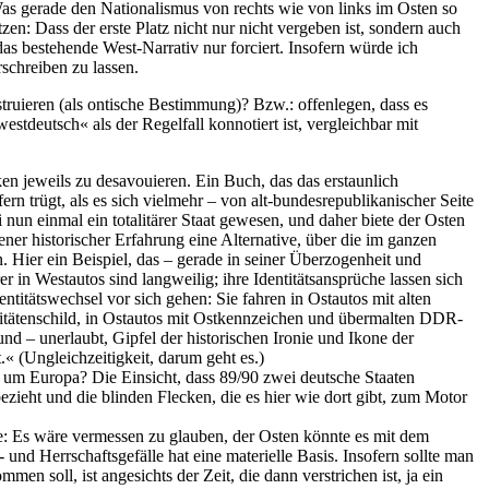
 Was gerade den Nationalismus von rechts wie von links im Osten so
n: Dass der erste Platz nicht nur nicht vergeben ist, sondern auch
das bestehende West-Narrativ nur forciert. Insofern würde ich
schreiben zu lassen.
struieren (als ontische Bestimmung)? Bzw.: offenlegen, dass es
stdeutsch« als der Regelfall konnotiert ist, vergleichbar mit
en jeweils zu desavouieren. Ein Buch, das das erstaunlich
ern trügt, als es sich vielmehr – von alt-bundesrepublikanischer Seite
n einmal ein totalitärer Staat gewesen, und daher biete der Osten
ener historischer Erfahrung eine Alternative, über die im ganzen
n. Hier ein Beispiel, das – gerade in seiner Überzogenheit und
 in Westautos sind langweilig; ihre Identitätsansprüche lassen sich
ntitätswechsel vor sich gehen: Sie fahren in Ostautos mit alten
itätenschild, in Ostautos mit Ostkennzeichen und übermalten DDR-
d – unerlaubt, Gipfel der historischen Ironie und Ikone der
 (Ungleichzeitigkeit, darum geht es.)
 um Europa? Die Einsicht, dass 89/90 zwei deutsche Staaten
zieht und die blinden Flecken, die es hier wie dort gibt, zum Motor
ere: Es wäre vermessen zu glauben, der Osten könnte es mit dem
d Herrschaftsgefälle hat eine materielle Basis. Insofern sollte man
n soll, ist angesichts der Zeit, die dann verstrichen ist, ja ein