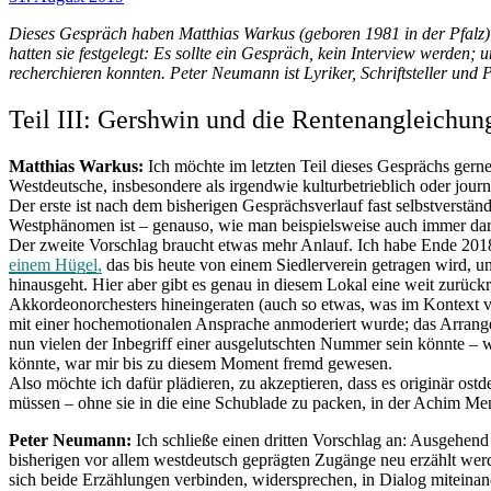
Dieses Gespräch haben Matthias Warkus (geboren 1981 in der Pfalz)
hatten sie festgelegt: Es sollte ein Gespräch, kein Interview werde
recherchieren konnten. Peter Neumann ist Lyriker, Schriftsteller und P
Teil III: Gershwin und die Rentenangleichun
Matthias Warkus:
Ich möchte im letzten Teil dieses Gesprächs ge
Westdeutsche, insbesondere als irgendwie kulturbetrieblich oder journ
Der erste ist nach dem bisherigen Gesprächsverlauf fast selbstverständ
Westphänomen ist – genauso, wie man beispielsweise auch immer darauf 
Der zweite Vorschlag braucht etwas mehr Anlauf. Ich habe Ende 201
einem Hügel,
das bis heute von einem Siedlerverein getragen wird, 
hinausgeht. Hier aber gibt es genau in diesem Lokal eine weit zurückr
Akkordeonorchesters hineingeraten (auch so etwas, was im Kontext vi
mit einer hochemotionalen Ansprache anmoderiert wurde; das Arrang
nun vielen der Inbegriff einer ausgelutschten Nummer sein könnte –
könnte, war mir bis zu diesem Moment fremd gewesen.
Also möchte ich dafür plädieren, zu akzeptieren, dass es originär ost
müssen – ohne sie in die eine Schublade zu packen, in der Achim Menz
Peter Neumann:
Ich schließe einen dritten Vorschlag an: Ausgehend 
bisherigen vor allem westdeutsch geprägten Zugänge neu erzählt werde
sich beide Erzählungen verbinden, widersprechen, in Dialog miteinan