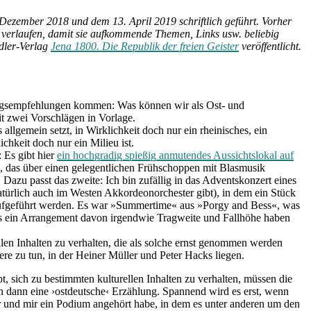
ezember 2018 und dem 13. April 2019 schriftlich geführt. Vorher
ne verlaufen, damit sie aufkommende Themen, Links usw. beliebig
edler-Verlag
Jena 1800. Die Republik der freien Geister
veröffentlicht.
ungsempfehlungen kommen: Was können wir als Ost- und
it zwei Vorschlägen in Vorlage.
allgemein setzt, in Wirklichkeit doch nur ein rheinisches, ein
chkeit doch nur ein Milieu ist.
 Es gibt hier
ein hochgradig spießig anmutendes Aussichtslokal auf
, das über einen gelegentlichen Frühschoppen mit Blasmusik
 Dazu passt das zweite: Ich bin zufällig in das Adventskonzert eines
atürlich auch im Westen Akkordeonorchester gibt), in dem ein Stück
aufgeführt werden. Es war »Summertime« aus »Porgy and Bess«, was
ass ein Arrangement davon irgendwie Tragweite und Fallhöhe haben
ellen Inhalten zu verhalten, die als solche ernst genommen werden
re zu tun, in der Heiner Müller und Peter Hacks liegen.
t, sich zu bestimmten kulturellen Inhalten zu verhalten, müssen die
en dann eine ›ostdeutsche‹ Erzählung. Spannend wird es erst, wenn
r und mir ein Podium angehört habe, in dem es unter anderen um den