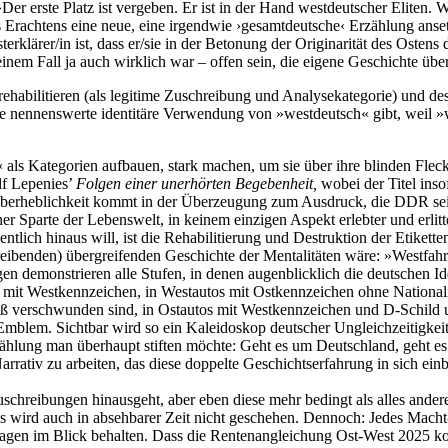
er erste Platz ist vergeben. Er ist in der Hand westdeutscher Eliten.
Erachtens eine neue, eine irgendwie ›gesamtdeutsche‹ Erzählung ansetze
lärer/in ist, dass er/sie in der Betonung der Originarität des Ostens 
nem Fall ja auch wirklich war – offen sein, die eigene Geschichte über
 rehabilitieren (als legitime Zuschreibung und Analysekategorie) und de
ne nennenswerte identitäre Verwendung von »westdeutsch« gibt, weil »we
als Kategorien aufbauen, stark machen, um sie über ihre blinden Fleck
lf Lepenies’
Folgen einer unerhörten Begebenheit,
wobei der Titel insof
Überheblichkeit kommt in der Überzeugung zum Ausdruck, die DDR sei nu
er Sparte der Lebenswelt, in keinem einzigen Aspekt erlebter und erlitt
tlich hinaus will, ist die Rehabilitierung und Destruktion der Etikette
eibenden) übergreifenden Geschichte der Mentalitäten wäre: »Westfahrer
n demonstrieren alle Stufen, in denen augenblicklich die deutschen Ide
 mit Westkennzeichen, in Westautos mit Ostkennzeichen ohne National
ß verschwunden sind, in Ostautos mit Westkennzeichen und D-Schild un
blem. Sichtbar wird so ein Kaleidoskop deutscher Ungleichzeitigkeit.«
zählung man überhaupt stiften möchte: Geht es um Deutschland, geht es
rativ zu arbeiten, das diese doppelte Geschichtserfahrung in sich einbe
 Zuschreibungen hinausgeht, aber eben diese mehr bedingt als alles and
wird auch in absehbarer Zeit nicht geschehen. Dennoch: Jedes Macht- un
ragen im Blick behalten. Dass die Rentenangleichung Ost-West 2025 komme