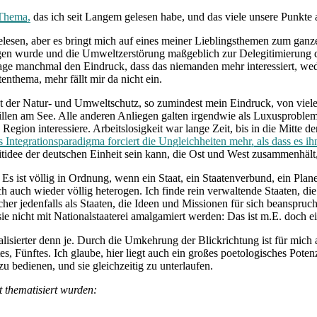
 Thema,
das ich seit Langem gelesen habe, und das viele unsere Punkte a
gelesen, aber es bringt mich auf eines meiner Lieblingsthemen zum g
 wurde und die Umweltzerstörung maßgeblich zur Delegitimierung des
tage manchmal den Eindruck, dass das niemanden mehr interessiert, we
tenthema, mehr fällt mir da nicht ein.
st der Natur- und Umweltschutz, so zumindest mein Eindruck, von vi
illen am See. Alle anderen Anliegen galten irgendwie als Luxusprobleme
 Region interessiere. Arbeitslosigkeit war lange Zeit, bis in die Mitte
 Integrationsparadigma forciert die Ungleichheiten mehr, als dass es ih
idee der deutschen Einheit sein kann, die Ost und West zusammenhält,
Es ist völlig in Ordnung, wenn ein Staat, ein Staatenverbund, ein Pla
ich auch wieder völlig heterogen. Ich finde rein verwaltende Staaten, d
her jedenfalls als Staaten, die Ideen und Missionen für sich beanspruc
nicht mit Nationalstaaterei amalgamiert werden: Das ist m.E. doch ei
lisierter denn je. Durch die Umkehrung der Blickrichtung ist für mich
s, Fünftes. Ich glaube, hier liegt auch ein großes poetologisches Poten
u bedienen, und sie gleichzeitig zu unterlaufen.
 thematisiert wurden: