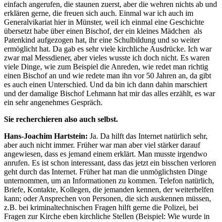
einfach angerufen, die staunen zuerst, aber die wehren nichts ab und
erklären gerne, die freuen sich auch. Einmal war ich auch im
Generalvikariat hier in Münster, weil ich einmal eine Geschichte
übersetzt habe über einen Bischof, der ein kleines Mädchen als
Patenkind aufgezogen hat, ihr eine Schulbildung und so weiter
ermöglicht hat. Da gab es sehr viele kirchliche Ausdrücke. Ich war
zwar mal Messdiener, aber vieles wusste ich doch nicht. Es waren
viele Dinge, wie zum Beispiel die Anreden, wie redet man richtig
einen Bischof an und wie redete man ihn vor 50 Jahren an, da gibt
es auch einen Unterschied. Und da bin ich dann dahin marschiert
und der damalige Bischof Lehmann hat mir das alles erzählt, es war
ein sehr angenehmes Gespräch.
Sie recherchieren also auch selbst.
Hans-Joachim Hartstein:
Ja. Da hilft das Internet natürlich sehr,
aber auch nicht immer. Früher war man aber viel stärker darauf
angewiesen, dass es jemand einem erklärt. Man musste irgendwo
anrufen. Es ist schon interessant, dass das jetzt ein bisschen verloren
geht durch das Internet. Früher hat man die unmöglichsten Dinge
unternommen, um an Informationen zu kommen. Telefon natürlich,
Briefe, Kontakte, Kollegen, die jemanden kennen, der weiterhelfen
kann; oder Ansprechen von Personen, die sich auskennen müssen,
z.B. bei kriminaltechnischen Fragen hilft gerne die Polizei, bei
Fragen zur Kirche eben kirchliche Stellen (Beispiel: Wie wurde in