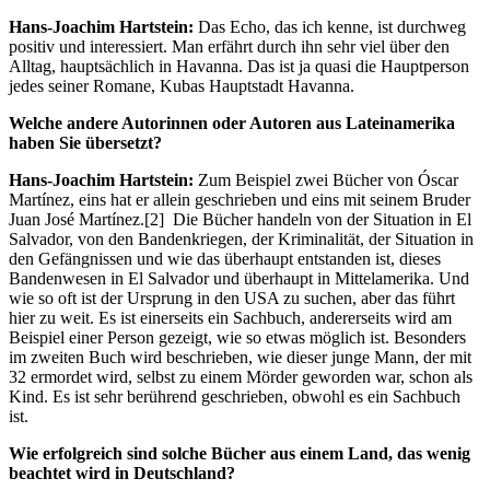
Hans-Joachim Hartstein:
Das Echo, das ich kenne, ist durchweg
positiv und interessiert. Man erfährt durch ihn sehr viel über den
Alltag, hauptsächlich in Havanna. Das ist ja quasi die Hauptperson
jedes seiner Romane, Kubas Hauptstadt Havanna.
Welche andere Autorinnen oder Autoren aus Lateinamerika
haben Sie übersetzt?
Hans-Joachim Hartstein:
Zum Beispiel zwei Bücher von Óscar
Martínez, eins hat er allein geschrieben und eins mit seinem Bruder
Juan José Martínez.[2] Die Bücher handeln von der Situation in El
Salvador, von den Bandenkriegen, der Kriminalität, der Situation in
den Gefängnissen und wie das überhaupt entstanden ist, dieses
Bandenwesen in El Salvador und überhaupt in Mittelamerika. Und
wie so oft ist der Ursprung in den USA zu suchen, aber das führt
hier zu weit. Es ist einerseits ein Sachbuch, andererseits wird am
Beispiel einer Person gezeigt, wie so etwas möglich ist. Besonders
im zweiten Buch wird beschrieben, wie dieser junge Mann, der mit
32 ermordet wird, selbst zu einem Mörder geworden war, schon als
Kind. Es ist sehr berührend geschrieben, obwohl es ein Sachbuch
ist.
Wie erfolgreich sind solche Bücher aus einem Land, das wenig
beachtet wird in Deutschland?