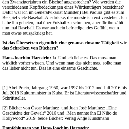
den Zwanzigerjahren ein Bischof angesprochen? Wie werden die
verschiedenen Kopfbedeckungen eines Würdenträgers bezeichnet?
Dafür war ich im Generalvikariat Münster.) Bei Padura gibt es zum
Beispiel viele Baseball-Ausdrücke, die musste ich erst verstehen. Ich
habe ihn gebeten, mal über Fußball zu schreiben, aber für ihn zählt
nun mal Baseball. Es war auch ein befriedigendes Gefühl, wenn
man etwas rausgekriegt hat.
Ist das Übersetzen eigentlich eine genauso einsame Tätigkeit wie
das Schreiben von Büchern?
Hans-Joachim Hartstein:
Ja. Und ich liebe es. Das muss man
wirklich vorher wissen. Und wenn man das nicht mag, sollte man
das lieber nicht tun. Das ist eine einsame Geschichte.
[1] Abel Prieto, Jahrgang 1950, war 1997 bis 2012 und Juli 2016 bis
Juli 2018 Kulturminister in Kuba. Er ist Literaturwissenschaftler und
Schriftsteller.
[2] Bücher von Óscar Martínez und Juan José Martínez: „Eine
Geschichte der Gewalt“ 2016 und „Man nannte ihn El Niño de
Hollywood“ 2019, beide Bücher: Verlag Antje Kunstmann
Empfehlungen von Hans-Joachim Hartstein: