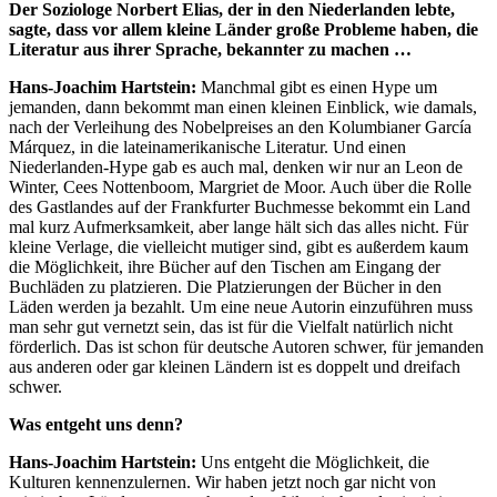
Der Soziologe Norbert Elias, der in den Niederlanden lebte,
sagte, dass vor allem kleine Länder große Probleme haben, die
Literatur aus ihrer Sprache, bekannter zu machen …
Hans-Joachim Hartstein:
Manchmal gibt es einen Hype um
jemanden, dann bekommt man einen kleinen Einblick, wie damals,
nach der Verleihung des Nobelpreises an den Kolumbianer García
Márquez, in die lateinamerikanische Literatur. Und einen
Niederlanden-Hype gab es auch mal, denken wir nur an Leon de
Winter, Cees Nottenboom, Margriet de Moor. Auch über die Rolle
des Gastlandes auf der Frankfurter Buchmesse bekommt ein Land
mal kurz Aufmerksamkeit, aber lange hält sich das alles nicht. Für
kleine Verlage, die vielleicht mutiger sind, gibt es außerdem kaum
die Möglichkeit, ihre Bücher auf den Tischen am Eingang der
Buchläden zu platzieren. Die Platzierungen der Bücher in den
Läden werden ja bezahlt. Um eine neue Autorin einzuführen muss
man sehr gut vernetzt sein, das ist für die Vielfalt natürlich nicht
förderlich. Das ist schon für deutsche Autoren schwer, für jemanden
aus anderen oder gar kleinen Ländern ist es doppelt und dreifach
schwer.
Was entgeht uns denn?
Hans-Joachim Hartstein:
Uns entgeht die Möglichkeit, die
Kulturen kennenzulernen. Wir haben jetzt noch gar nicht von