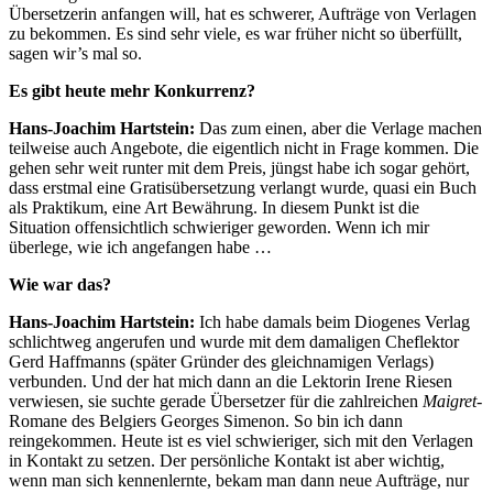
Übersetzerin anfangen will, hat es schwerer, Aufträge von Verlagen
zu bekommen. Es sind sehr viele, es war früher nicht so überfüllt,
sagen wir’s mal so.
Es gibt heute mehr Konkurrenz?
Hans-Joachim Hartstein:
Das zum einen, aber die Verlage machen
teilweise auch Angebote, die eigentlich nicht in Frage kommen. Die
gehen sehr weit runter mit dem Preis, jüngst habe ich sogar gehört,
dass erstmal eine Gratisübersetzung verlangt wurde, quasi ein Buch
als Praktikum, eine Art Bewährung. In diesem Punkt ist die
Situation offensichtlich schwieriger geworden. Wenn ich mir
überlege, wie ich angefangen habe …
Wie war das?
Hans-Joachim Hartstein:
Ich habe damals beim Diogenes Verlag
schlichtweg angerufen und wurde mit dem damaligen Cheflektor
Gerd Haffmanns (später Gründer des gleichnamigen Verlags)
verbunden. Und der hat mich dann an die Lektorin Irene Riesen
verwiesen, sie suchte gerade Übersetzer für die zahlreichen
Maigret
-
Romane des Belgiers Georges Simenon. So bin ich dann
reingekommen. Heute ist es viel schwieriger, sich mit den Verlagen
in Kontakt zu setzen. Der persönliche Kontakt ist aber wichtig,
wenn man sich kennenlernte, bekam man dann neue Aufträge, nur