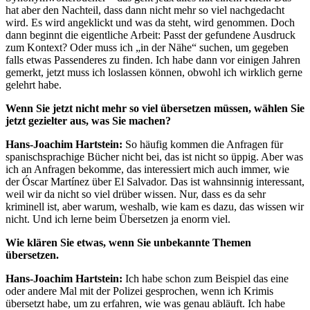
hat aber den Nachteil, dass dann nicht mehr so viel nachgedacht
wird. Es wird angeklickt und was da steht, wird genommen. Doch
dann beginnt die eigentliche Arbeit: Passt der gefundene Ausdruck
zum Kontext? Oder muss ich „in der Nähe“ suchen, um gegeben
falls etwas Passenderes zu finden. Ich habe dann vor einigen Jahren
gemerkt, jetzt muss ich loslassen können, obwohl ich wirklich gerne
gelehrt habe.
Wenn Sie jetzt nicht mehr so viel übersetzen müssen, wählen Sie
jetzt gezielter aus, was Sie machen?
Hans-Joachim Hartstein:
So häufig kommen die Anfragen für
spanischsprachige Bücher nicht bei, das ist nicht so üppig. Aber was
ich an Anfragen bekomme, das interessiert mich auch immer, wie
der Óscar Martínez über El Salvador. Das ist wahnsinnig interessant,
weil wir da nicht so viel drüber wissen. Nur, dass es da sehr
kriminell ist, aber warum, weshalb, wie kam es dazu, das wissen wir
nicht. Und ich lerne beim Übersetzen ja enorm viel.
Wie klären Sie etwas, wenn Sie unbekannte Themen
übersetzen.
Hans-Joachim Hartstein:
Ich habe schon zum Beispiel das eine
oder andere Mal mit der Polizei gesprochen, wenn ich Krimis
übersetzt habe, um zu erfahren, wie was genau abläuft. Ich habe