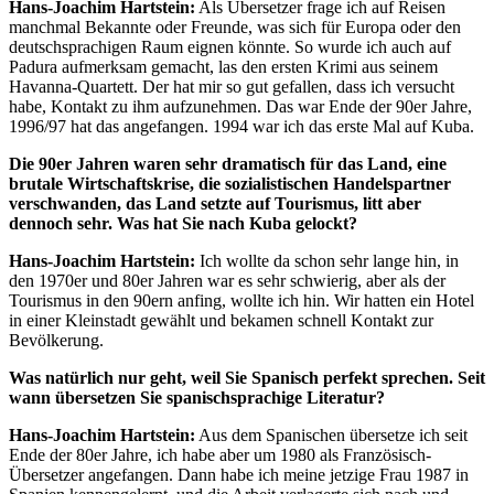
Hans-Joachim Hartstein:
Als Übersetzer frage ich auf Reisen
manchmal Bekannte oder Freunde, was sich für Europa oder den
deutschsprachigen Raum eignen könnte. So wurde ich auch auf
Padura aufmerksam gemacht, las den ersten Krimi aus seinem
Havanna-Quartett. Der hat mir so gut gefallen, dass ich versucht
habe, Kontakt zu ihm aufzunehmen. Das war Ende der 90er Jahre,
1996/97 hat das angefangen. 1994 war ich das erste Mal auf Kuba.
Die 90er Jahren waren sehr dramatisch für das Land, eine
brutale Wirtschaftskrise, die sozialistischen Handelspartner
verschwanden, das Land setzte auf Tourismus, litt aber
dennoch sehr. Was hat Sie nach Kuba gelockt?
Hans-Joachim Hartstein:
Ich wollte da schon sehr lange hin, in
den 1970er und 80er Jahren war es sehr schwierig, aber als der
Tourismus in den 90ern anfing, wollte ich hin. Wir hatten ein Hotel
in einer Kleinstadt gewählt und bekamen schnell Kontakt zur
Bevölkerung.
Was natürlich nur geht, weil Sie Spanisch perfekt sprechen. Seit
wann übersetzen Sie spanischsprachige Literatur?
Hans-Joachim Hartstein:
Aus dem Spanischen übersetze ich seit
Ende der 80er Jahre, ich habe aber um 1980 als Französisch-
Übersetzer angefangen. Dann habe ich meine jetzige Frau 1987 in