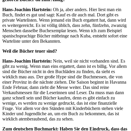
Hans-Joachim Hartstein:
Oh ja, aber anders. Hier liest man ein
Buch, findet es gut und sagt: Kauf es dir auch mal. Dort gibt es
private Wartelisten. Wenn jemand ein Buch ergattert hat, dann wird
es weitergereicht. Es ist völlig üblich, dass zehn, fünfzehn, zwanzig
Menschen dasselbe Buchexemplar lesen. Wenn ich zum Beispiel
spanischsprachige Bücher mitbringe nach Kuba, entsteht sofort eine
Warteliste unter den Bekannten.
Weil die Bücher teuer sind?
Hans-Joachim Hartstein:
Nein, weil sie nicht vorhanden sind. Es
gibt zu wenig. Wenn man eins ergattert, dann ist es billig. Vor allem
sind die Bücher nicht in den Buchläden zu finden, da sieht es
wirklich mau aus. Der große Hype sind die Buchmessen, die von
einer Provinz in die nächste ziehen. Die Saison beginnt in Havanna
Ende Februar, dann zieht die Messe weiter. Das sind reine
Verkaufsmessen für die Leserinnen und Leser. Da muss man dann
ganz schnell sein und Bücher kaufen, denn es gibt einfach zu
wenige, es werden zu wenige gedruckt, das ist eine finanzielle
Frage. Vor allem vor den Ständen mit Kinderbüchern stehen viele
Kinder und Jugendliche an, um ein Buch zu bekommen, das ist
wirklich atemberaubend, das zu sehen.
Zum deutschen Buchmarkt: Haben Sie den Eindruck, dass das