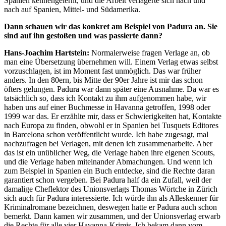
Spanien kennengelernt, und die Arbeit verlagerte sich nach und
nach auf Spanien, Mittel- und Südamerika.
Dann schauen wir das konkret am Beispiel von Padura an. Sie
sind auf ihn gestoßen und was passierte dann?
Hans-Joachim Hartstein:
Normalerweise fragen Verlage an, ob
man eine Übersetzung übernehmen will. Einem Verlag etwas selbst
vorzuschlagen, ist im Moment fast unmöglich. Das war früher
anders. In den 80ern, bis Mitte der 90er Jahre ist mir das schon
öfters gelungen. Padura war dann später eine Ausnahme. Da war es
tatsächlich so, dass ich Kontakt zu ihm aufgenommen habe, wir
haben uns auf einer Buchmesse in Havanna getroffen, 1998 oder
1999 war das. Er erzählte mir, dass er Schwierigkeiten hat, Kontakte
nach Europa zu finden, obwohl er in Spanien bei Tusquets Editores
in Barcelona schon veröffentlicht wurde. Ich habe zugesagt, mal
nachzufragen bei Verlagen, mit denen ich zusammenarbeite. Aber
das ist ein unüblicher Weg, die Verlage haben ihre eigenen Scouts,
und die Verlage haben miteinander Abmachungen. Und wenn ich
zum Beispiel in Spanien ein Buch entdecke, sind die Rechte daran
garantiert schon vergeben. Bei Padura half da ein Zufall, weil der
damalige Cheflektor des Unionsverlags Thomas Wörtche in Zürich
sich auch für Padura interessierte. Ich würde ihn als Alleskenner für
Kriminalromane bezeichnen, deswegen hatte er Padura auch schon
bemerkt. Dann kamen wir zusammen, und der Unionsverlag erwarb
die Rechte für alle vier Havanna-Krimis. Ich bekam dann vom