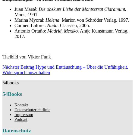
Juan Marsé:
Die obskure Liebe der Montserrat Claramunt.
Moos, 1991.
Marina Myoral:
Helena
. Marion von Schröder Verlag, 1997.
Carmen Laforet:
Nada.
Claassen, 2005.
Antonio Ortuño:
Madrid, Mexiko.
Antje Kunstmann Verlag,
2017.
Titelbild von Viktor Funk
Beitragsnavigation
Nächster Beitrag
Hype und Enttäuschung – Über die Unfähigkeit,
Nächster
Widerspruch auszuhalten
Beitrag
54books
54Books
Kontakt
Datenschutzrichtlinie
Impressum
Podcast
Datenschutz