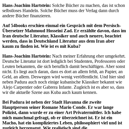
Hans-Joachim Hartstein:
Solche Bücher zu machen, das ist schon
selbstloses Handeln. Solche Bücher muss der Verlag dann durch
andere Bücher finanzieren.
Auf 54books erschien einmal ein Gespräch mit dem Persisch-
Übersetzer Mahmoud Hosseini Zad. Er erzählte davon, dass im
Iran deutsche Literatur, Klassiker und auch neuere, beachtet
werden, dass in Deutschland Literatur aus dem Iran aber
kaum zu finden ist. Wie ist es mit Kuba?
Hans-Joachim Hartstein:
Nach meiner Erfahrung eher umgekehrt.
Deutsche Literatur ist dort lediglich bei Studenten, Professoren oder
Leuten bekannten, die sich beruflich damit beschäftigen. Aber sonst
nicht. Es liegt auch daran, dass es dort an allem fehlt, an Papier, an
Geld, an allem. Deswegen wird wenig veröffentlicht. Und hier sind
neben Padura auch noch einige kubanische Klassiker bekannt wie
Alejo Carpentier oder Gabrera Infante. Zugleich ist es aber so, dass
wir die aktuelle Szene aus Kuba auch kaum kennen.
Bei Padura ist neben der Stadt Havanna die zweite
Hauptperson seiner Romane Mario Conde. Er war lange
Polizist, dann wurde er zu einer Art Privatermittler. Ich habe
mich manchmal gefragt, ob er überzeichnet ist. Er ist ein
Macho, hat ein kompliziertes Leben, philosophiert viel und ist
zugleich herzensgut. Wie realistisch sind die