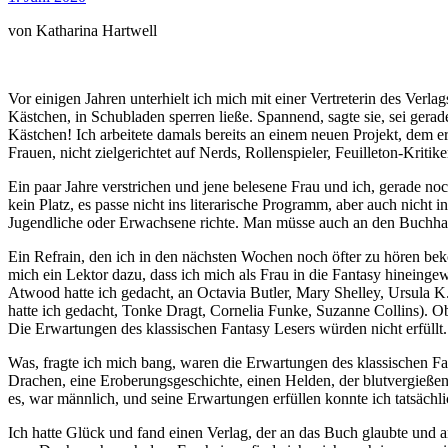
von Katharina Hartwell
Vor einigen Jahren unterhielt ich mich mit einer Vertreterin des Verlags
Kästchen, in Schubladen sperren ließe. Spannend, sagte sie, sei gera
Kästchen! Ich arbeitete damals bereits an einem neuen Projekt, dem e
Frauen, nicht zielgerichtet auf Nerds, Rollenspieler, Feuilleton-Kritik
Ein paar Jahre verstrichen und jene belesene Frau und ich, gerade n
kein Platz, es passe nicht ins literarische Programm, aber auch nicht i
Jugendliche oder Erwachsene richte. Man müsse auch an den Buchhandel 
Ein Refrain, den ich in den nächsten Wochen noch öfter zu hören bek
mich ein Lektor dazu, dass ich mich als Frau in die Fantasy hineingew
Atwood hatte ich gedacht, an Octavia Butler, Mary Shelley, Ursula K.
hatte ich gedacht, Tonke Dragt, Cornelia Funke, Suzanne Collins). Obw
Die Erwartungen des klassischen Fantasy Lesers würden nicht erfüllt.
Was, fragte ich mich bang, waren die Erwartungen des klassischen F
Drachen, eine Eroberungsgeschichte, einen Helden, der blutvergießen
es, war männlich, und seine Erwartungen erfüllen konnte ich tatsächli
Ich hatte Glück und fand einen Verlag, der an das Buch glaubte und 