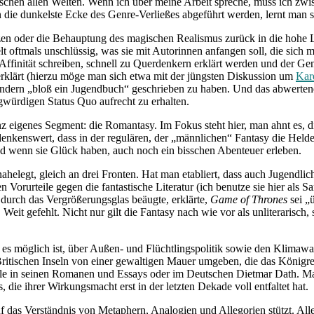
chen allen Welten. Wenn ich über meine Arbeit spreche, muss ich zwi
 in die dunkelste Ecke des Genre-Verließes abgeführt werden, lernt man 
zen oder die Behauptung des magischen Realismus zurück in die hohe Li
t oftmals unschlüssig, was sie mit Autorinnen anfangen soll, die sich
ffinität schreiben, schnell zu Querdenkern erklärt werden und der Geni
erklärt (hierzu möge man sich etwa mit der jüngsten Diskussion um
Kar
sondern „bloß ein Jugendbuch“ geschrieben zu haben. Und das abwerten
ragwürdigen Status Quo aufrecht zu erhalten.
nz eigenes Segment: die Romantasy. Im Fokus steht hier, man ahnt es, 
edenkenswert, dass in der regulären, der „männlichen“ Fantasy die Hel
nd wenn sie Glück haben, auch noch ein bisschen Abenteuer erleben.
egt, gleich an drei Fronten. Hat man etabliert, dass auch Jugendliche
n Vorurteile gegen die fantastische Literatur (ich benutze sie hier als 
 durch das Vergrößerungsglas beäugte, erklärte,
Game of Thrones
sei „
it gefehlt. Nicht nur gilt die Fantasy nach wie vor als unliterarisch, sp
s es möglich ist, über Außen- und Flüchtlingspolitik sowie den Klimawa
Britischen Inseln von einer gewaltigen Mauer umgeben, die das Königrei
ille in seinen Romanen und Essays oder im Deutschen Dietmar Dath. Ma
, die ihrer Wirkungsmacht erst in der letzten Dekade voll entfaltet hat.
uf das Verständnis von Metaphern, Analogien und Allegorien stützt. Alle