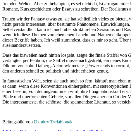
fremden Welten. Aber zu behaupten, es sei nicht da, ist arrogant oder i
Romane, Kurzgeschichten oder Essays zu schreiben. Der Realismus abe
Trauen wir der Fantasy etwas zu, sie hat schließlich vieles zu biete
nicht gerade interessant, über bestimmte Phänomene, Entwicklungen,
Selbstverständlich kann ich auch über strukturellen Sexismus und Ra
wenn ich diese Themen von ebenjenen Labeln und Namen entkoppelt ha
dieser Begriffe haben. Ich weiß zumindest, dass es mir so geht. Über
auseinanderzusetzen.
Dass das bisweilen nach hinten losgeht, zeigte die finale Staffel von
G
verlangten per Petition, die Staffel müsse nachgedreht, ein neues En
Diktum von John Dalberg-Acton widmeten: „Power tends to corrupt, an
den anderen schnell zu politisch und nicht erhaben genug.
In fantastischen Welt, seien sie auch noch so fern, kämpft man ebe
es dann, wenn diese Konventionen einhergehen, mit stereotypischen 
einer Leserin, von der angenommen wird, ihre Imaginationskraft ersch
Pfade und unerforschten Gebiete, vor allen Dingen aber ein Ort der M
Die interessanteste, die schönste, die spannendste Literatur, so versiche
Beitragsbild von
Dzmitry Tselabionak