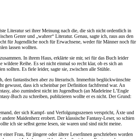
ste Literatur sei ihrer Meinung nach die, die sich nicht ordentlich in
wischen Genre und „wahrer“ Literatur. Genau, sagte ich, raus aus den
 recht für Jugendliche noch für Erwachsene, weder für Männer noch für
hlen lassen wollten.
sammen. In ihrem Haus, erklärte sie mir, sei für das Buch leider
e wildere Reihe. Es sei nicht einmal so recht klar, ob es sich an
ollten. Es fiele leider, sagte sie, zwischen alle Stühle.
, den fantastischen aber zu literarisch. Immerhin beglückwünschte
cht gewusst, dass ich scheinbar per Definition fachfremd war. An
Fantasy, also zumindest nicht im Jugendbuch (an Madeleine L’Engle
antasy-Buch zu schreiben, publizieren wollte er es nicht. Der Grund:
jemand, der sich Kampf- und Verfolgungsszenen verspricht, Äxte und
 andere Maidenherz erobert. Der klassische Fantasy-Leser, so schien
te ich sie selbst gerne lesen, sie waren und sind nicht meine.
 einer Frau, für jüngere oder ältere LeserInnen geschrieben worden