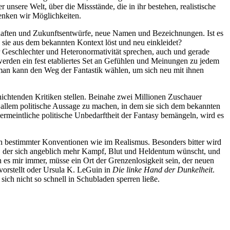
r unsere Welt, über die Missstände, die in ihr bestehen, realistische
henken wir Möglichkeiten.
lschaften und Zukunftsentwürfe, neue Namen und Bezeichnungen. Ist es
sie aus dem bekannten Kontext löst und neu einkleidet?
r Geschlechter und Heteronormativität sprechen, auch und gerade
erden ein fest etabliertes Set an Gefühlen und Meinungen zu jedem
a, man kann den Weg der Fantastik wählen, um sich neu mit ihnen
rnichtenden Kritiken stellen. Beinahe zwei Millionen Zuschauer
r allem politische Aussage zu machen, in dem sie sich dem bekannten
rmeintliche politische Unbedarftheit der Fantasy bemängeln, wird es
en bestimmter Konventionen wie im Realismus. Besonders bitter wird
s, der sich angeblich mehr Kampf, Blut und Heldentum wünscht, und
 es mir immer, müsse ein Ort der Grenzenlosigkeit sein, der neuen
vorstellt oder Ursula K. LeGuin in
Die linke Hand der Dunkelheit
.
ie sich nicht so schnell in Schubladen sperren ließe.