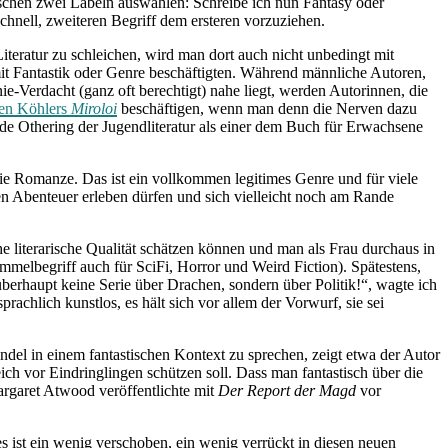
schen zwei Labeln auswählen: Schreibe ich nun Fantasy oder
schnell, zweiteren Begriff dem ersteren vorzuziehen.
teratur zu schleichen, wird man dort auch nicht unbedingt mit
 mit Fantastik oder Genre beschäftigten. Während männliche Autoren,
e-Verdacht (ganz oft berechtigt) nahe liegt, werden Autorinnen, die
en Köhlers
Miroloi
beschäftigen, wenn man denn die Nerven dazu
de Othering der Jugendliteratur als einer dem Buch für Erwachsene
die Romanze. Das ist ein vollkommen legitimes Genre und für viele
den Abenteuer erleben dürfen und sich vielleicht noch am Rande
 literarische Qualität schätzen können und man als Frau durchaus in
Sammelbegriff auch für SciFi, Horror und Weird Fiction). Spätestens,
überhaupt keine Serie über Drachen, sondern über Politik!“, wagte ich
rachlich kunstlos, es hält sich vor allem der Vorwurf, sie sei
ndel in einem fantastischen Kontext zu sprechen, zeigt etwa der Autor
ch vor Eindringlingen schützen soll. Dass man fantastisch über die
rgaret Atwood veröffentlichte mit
Der Report der Magd
vor
s ist ein wenig verschoben, ein wenig verrückt in diesen neuen