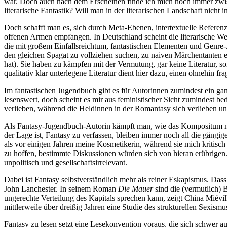
war. Doch auch nach dem Erscheinen finde ich mich noch immer zwis
literarische Fantastik? Will man in der literarischen Landschaft nicht
Doch schafft man es, sich durch Meta-Ebenen, intertextuelle Referen
offenen Armen empfangen. In Deutschland scheint die literarische Wel
die mit großem Einfallsreichtum, fantastischen Elementen und Genre-A
den gleichen Spagat zu vollziehen suchen, zu naiven Märchentanten 
hat). Sie haben zu kämpfen mit der Vermutung, gar keine Literatur, 
qualitativ klar unterlegene Literatur dient hier dazu, einen ohnehin f
Im fantastischen Jugendbuch gibt es für Autorinnen zumindest ein ga
lesenswert, doch scheint es mir aus feministischer Sicht zumindest b
verlieben, während die Heldinnen in der Romantasy sich verlieben u
Als Fantasy-Jugendbuch-Autorin kämpft man, wie das Kompositum nahel
der Lage ist, Fantasy zu verfassen, bleiben immer noch all die gängige
als vor einigen Jahren meine Kosmetikerin, während sie mich kritisch
zu hoffen, bestimmte Diskussionen würden sich von hieran erübrigen. We
unpolitisch und gesellschaftsirrelevant.
Dabei ist Fantasy selbstverständlich mehr als reiner Eskapismus. Das
John Lanchester. In seinem Roman
Die Mauer
sind die (vermutlich) 
ungerechte Verteilung des Kapitals sprechen kann, zeigt China Miév
mittlerweile über dreißig Jahren eine Studie des strukturellen Sexismus
Fantasy zu lesen setzt eine Lesekonvention voraus, die sich schwer a