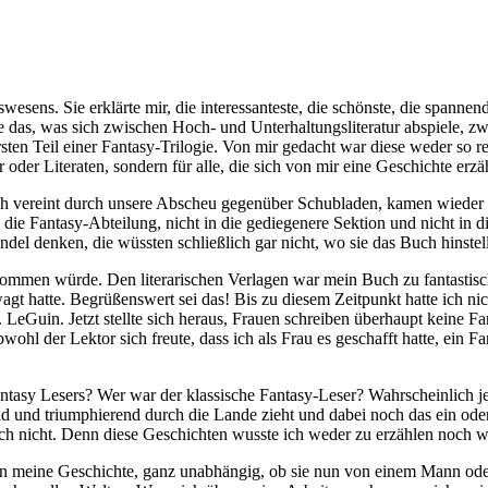
wesens. Sie erklärte mir, die interessanteste, die schönste, die spannend
de das, was sich zwischen Hoch- und Unterhaltungsliteratur abspiele, z
rsten Teil einer Fantasy-Trilogie. Von mir gedacht war diese weder so
er oder Literaten, sondern für alle, die sich von mir eine Geschichte erzä
och vereint durch unsere Abscheu gegenüber Schubladen, kamen wieder zu
n die Fantasy-Abteilung, nicht in die gediegenere Sektion und nicht in di
denken, die wüssten schließlich gar nicht, wo sie das Buch hinstellen s
ommen würde. Den literarischen Verlagen war mein Buch zu fantastisch
agt hatte. Begrüßenswert sei das! Bis zu diesem Zeitpunkt hatte ich ni
 LeGuin. Jetzt stellte sich heraus, Frauen schreiben überhaupt keine 
ohl der Lektor sich freute, dass ich als Frau es geschafft hatte, ein F
antasy Lesers? Wer war der klassische Fantasy-Leser? Wahrscheinlich 
d und triumphierend durch die Lande zieht und dabei noch das ein oder
ch nicht. Denn diese Geschichten wusste ich weder zu erzählen noch woll
an meine Geschichte, ganz unabhängig, ob sie nun von einem Mann oder