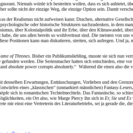
gnorant. Niemals würde ich bestreiten wollen, dass es sich anbietet, übe
r sollte nicht der einzige Weg, die einzige Option sein. Damit versc
n, was der Realismus nicht aufweisen kann: Drachen, alternative Gesel
 psychologische oder historische Strukturen nachzudenken, in dem man 
ssismus, über Kolonialpolitik und ihr Erbe, über den Klimawandel, übe
be, die uns allen bereits so wohlvertraut sind. Die meisten von uns w
 diese Positionen kann man diskutieren, streiten, sich aufregen. Und j
ame of Thrones
. Bisher ein Publikumsliebling, musste sie sich nun ve
de gefunden werden. Die Serienmacher hatten sich entschieden, eine vo
d absolute power corrupts absolutely.“ Während die einen also die ve
n mit denselben Erwartungen, Enttäuschungen, Vorlieben und den Grenz
Entwürfen eines „klassischen“ (unmarkiert männlichen) Fantasy-Leser
öpfe sich in romantischen Techtelmechteln. Das Fantastische, so schien
öglichkeiten, ein Ort also, wie Marge Piercy ihn sich in
Er, Sie und Es
rte mir einst eine Vertreterin des Literaturbetriebs, sei ja gerade die, d