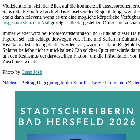
Vielleicht lohnt sich der Blick auf die kommerziell ausgesprochen erf
Sansa Stark vor. Sie fürchtet das Einsetzen der Regelblutung, weil di
exakt dann relevant, wenn es um eine mögliche körperliche Verfügb
insgesamt siebzehn Mal
gezeigt – die dargestellten Opfer sind ausnah
Immer wieder wird bei Problematisierungen und Kritik an dieser Häufu
Figuren sei. Ich schlage deswegen vor, Filme und Serien in Zukunft 
Realität realistisch abgebildet werden soll, warum ist dann Regelblu
Splatter beileibe nicht zurückhalten? Ein solcher Quotient würde dann
um den Realismus der dargestellten Fiktion: um die Präsentation von 
Zuschauer wendet.
Photo by
Cassi Josh
Beitragsnavigation
Nächster Beitrag
Begegnung in der Schrift – Briefe in digitalen Zeite