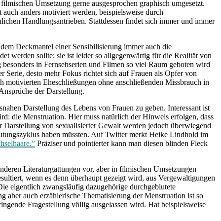
ren filmischen Umsetzung gerne ausgesprochen graphisch umgesetzt.
t auch anders motiviert werden, beispielsweise durch
lichen Handlungsantrieben. Stattdessen findet sich immer und immer
er dem Deckmantel einer Sensibilisierung immer auch die
 werden sollte; sie ist leider so allgegenwärtig für die Realität von
lung besonders in Fernsehserien und Filmen so viel Raum geboten wird
r Serie, desto mehr Fokus richtet sich auf Frauen als Opfer von
sch motivierten Eheschließungen ohne anschließenden Missbrauch in
 Ansprüche der Darstellung.
ätsnahen Darstellung des Lebens von Frauen zu geben. Interessant ist
ird: die Menstruation. Hier muss natürlich der Hinweis erfolgen, dass
er Darstellung von sexualisierter Gewalt werden jedoch überwiegend
Blutungszyklus haben müssten. Auf Twitter merkt Heike Lindhold im
hselhaare.”
Präziser und pointierter kann man diesen blinden Fleck
deren Literaturgattungen vor, aber in filmischen Umsetzungen
sultiert, wenn es denn überhaupt gezeigt wird, aus Vergewaltigungen
ie eigentlich zwangsläufig dazugehörige durchgeblutete
g aber auch erzählerische Thematisierung der Menstruation ist so
ringende Fragestellung völlig ausgelassen wird. Hat beispielsweise