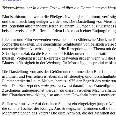
Trigger-Warnung: In diesem Text wird über die Darstellung von Ver
Blut ist thixotrop – wenn die Fließgeschwindigkeit abnimmt, verfestig
und damit auch langweiliger werden sie. Die Darstellung von Menstrua
mit Regelblut auseinanderzusetzen zu einem Klumpen aus Klischees g
beispielsweise der Blutfleck auf dem Laken nach einer Entjungferung
Literatur und Film verwenden verschiedene erzählerische Mittel, weil
Körperflüssigkeiten. Die sprachliche Schilderung von beispielsweise 
unterschiedliche Auswirkungen auf die Rezeption – ein Thema mit dem 
Schockpotenzial, da die Reaktion auf Bilder unvermittelter stattfinde
müssen. Vielleicht ist der Ekelreflex deswegen größer, wenn wir die F
Blutersatzflüssigkeit in der Werbung für Monatshygieneprodukte blau 
Die Darstellung von aus der Gebärmutter kommendem Blut ist mit ein
in Filmen und Fernsehen ist ebenfalls oft stereotyp und holzschnittar
Filmtheoretikerin Laura Mulvey bereits 1975 der Begriff des
male ga
wird. Das Konzept des
male gaze
verweist darauf, dass Frauenfiguren
Zuschauers untergeordnet werden. Zu diesen visuellen Machtverhältnis
ihre Charakterentwicklung also aus einem Gewaltakt heraus motiviert
Stellen wir uns vor: Auf der einen Seite ist ein ehrgeiziger junger Adl
die schöne Tochter der Königs. Aus strategischen Gründen soll sie m
Machtambitionen des Vaters? Die erste Antwort, die der Mehrheit d