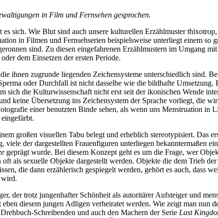
gewaltigungen in Film und Fernsehen gesprochen.
t es sich. Wie Blut sind auch unsere kulturellen Erzählmuster thixotrop
tion in Filmen und Fernsehserien beispielsweise unterliegt einem so gr
eronnen sind. Zu diesen eingefahrenen Erzählmustern im Umgang mit B
 oder dem Einsetzen der ersten Periode.
 die ihnen zugrunde liegenden Zeichensysteme unterschiedlich sind. Be
Sperma oder Durchfall ist nicht dasselbe wie die bildhafte Umsetzung.
sich die Kulturwissenschaft nicht erst seit der ikonischen Wende inte
t und keine Übersetzung ins Zeichensystem der Sprache vorliegt, die wi
otografie einer benutzten Binde sehen, als wenn uns Menstruation in Lit
eingefärbt.
em großen visuellen Tabu belegt und erheblich stereotypisiert. Das e
tig, viele der dargestellten Frauenfiguren unterliegen bekanntermaßen e
ze
geprägt wurde. Bei diesem Konzept geht es um die Frage, wer Objekt
 oft als sexuelle Objekte dargestellt werden. Objekte die dem Trieb d
sen, die dann erzählerisch gespiegelt werden, gehört es auch, dass wei
 wird.
iger, der trotz jungenhafter Schönheit als autoritärer Aufsteiger und men
it eben diesem jungen Adligen verheiratet werden. Wie zeigt man nun d
er Drehbuch-Schreibenden und auch den Machern der Serie
Last Kingd