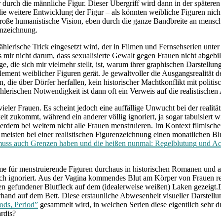
ur durch die männliche Figur. Dieser Übergriff wird dann in der späte
ie weitere Entwicklung der Figur – als könnten weibliche Figuren nich
roße humanistische Vision, eben durch die ganze Bandbreite an mensch
enzeichnung.
ählerische Trick eingesetzt wird, der in Filmen und Fernsehserien unt
mir nicht darum, dass sexualisierte Gewalt gegen Frauen nicht abgebildet
ge, die sich mir vielmehr stellt, ist, warum ihrer graphischen Darstel
ment weiblicher Figuren gerät. Je gewaltvoller die Ausgangsrealität de
die über Dörfer herfallen, kein historischer Machtkonflikt mit politi
erischen Notwendigkeit ist dann oft ein Verweis auf die realistischen
vieler Frauen. Es scheint jedoch eine auffällige Unwucht bei der realit
t zukommt, während ein anderer völlig ignoriert, ja sogar tabuisiert w
rdem bei weitem nicht alle Frauen menstruieren. Im Kontext filmisch
 meisten bei einer realistischen Figurenzeichnung einen monatlichen 
uss auch Grenzen haben und die heißen nunmal: Regelblutung und Ac
für menstruierende Figuren durchaus in historischen Romanen und an
lich ignoriert. Aus der Vagina kommendes Blut am Körper von Frauen re
n gefundener Blutfleck auf dem (idealerweise weißen) Laken gezeigt.D
and auf dem Bett. Diese erstaunliche Abwesenheit visueller Darstellun
ods, Period”
gesammelt wird, in welchen Serien diese eigentlich sehr d
rdis?