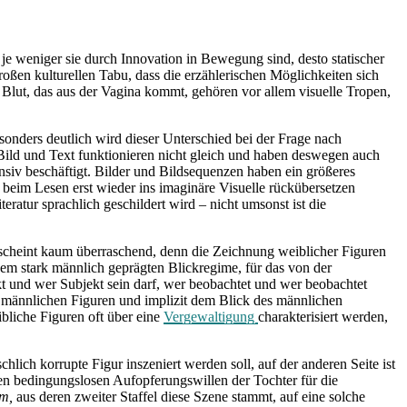
, je weniger sie durch Innovation in Bewegung sind, desto statischer
oßen kulturellen Tabu, dass die erzählerischen Möglichkeiten sich
lut, das aus der Vagina kommt, gehören vor allem visuelle Tropen,
sonders deutlich wird dieser Unterschied bei der Frage nach
 Bild und Text funktionieren nicht gleich und haben deswegen auch
nsiv beschäftigt. Bilder und Bildsequenzen haben ein größeres
r beim Lesen erst wieder ins imaginäre Visuelle rückübersetzen
eratur sprachlich geschildert wird – nicht umsonst ist die
rscheint kaum überraschend, denn die Zeichnung weiblicher Figuren
inem stark männlich geprägten Blickregime, für das von der
 und wer Subjekt sein darf, wer beobachtet und wer beobachtet
er männlichen Figuren und implizit dem Blick des männlichen
bliche Figuren oft über eine
Vergewaltigung
charakterisiert werden,
schlich korrupte Figur inszeniert werden soll, auf der anderen Seite ist
en bedingungslosen Aufopferungswillen der Tochter für die
om,
aus deren zweiter Staffel diese Szene stammt, auf eine solche