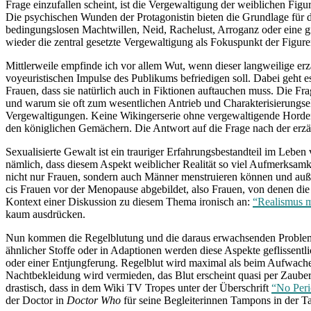
Frage einzufallen scheint, ist die Vergewaltigung der weiblichen Fig
Die psychischen Wunden der Protagonistin bieten die Grundlage für d
bedingungslosen Machtwillen, Neid, Rachelust, Arroganz oder eine g
wieder die zentral gesetzte Vergewaltigung als Fokuspunkt der Figur
Mittlerweile empfinde ich vor allem Wut, wenn dieser langweilige erz
voyeuristischen Impulse des Publikums befriedigen soll. Dabei geht es 
Frauen, dass sie natürlich auch in Fiktionen auftauchen muss. Die Fra
und warum sie oft zum wesentlichen Antrieb und Charakterisierungsele
Vergewaltigungen. Keine Wikingerserie ohne vergewaltigende Horden, 
den königlichen Gemächern. Die Antwort auf die Frage nach der erzähl
Sexualisierte Gewalt ist ein trauriger Erfahrungsbestandteil im Leben 
nämlich, dass diesem Aspekt weiblicher Realität so viel Aufmerksamkei
nicht nur Frauen, sondern auch Männer menstruieren können und auße
cis Frauen vor der Menopause abgebildet, also Frauen, von denen die
Kontext einer Diskussion zu diesem Thema ironisch an:
“Realismus m
kaum ausdrücken.
Nun kommen die Regelblutung und die daraus erwachsenden Probleme 
ähnlicher Stoffe oder in Adaptionen werden diese Aspekte geflissent
oder einer Entjungferung. Regelblut wird maximal als beim Aufwache
Nachtbekleidung wird vermieden, das Blut erscheint quasi per Zauberh
drastisch, dass in dem Wiki TV Tropes unter der Überschrift
“No Peri
der Doctor in
Doctor Who
für seine Begleiterinnen Tampons in der Ta