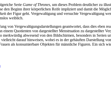
olgreiche Serie
Game of Thrones
, um dieses Problem deutlicher zu illu
ese den Beginn ihrer körperlichen Reife impliziert und damit die Möglic
arkeit der Figur geht. Vergewaltigung und versuchte Vergewaltigung w
mslos weiblich.
ng von Vergewaltigungsdarstellungen geantwortet, dass dies eben realis
an einem Quotienten von dargestellter Menstruation zu dargestellter Ve
t so merkwürdig abwesend von den Bildschirmen, besonders in Serien un
 vielleicht darauf hinweisen, wobei es in der gehäuften Darstellung vo
Frauen als konsumierbare Objekten für männliche Figuren. Ein sich wie
Nächster
n
Beitrag