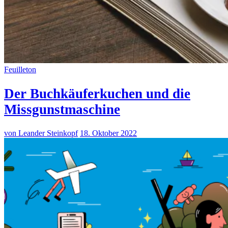
Feuilleton
Der Buchkäuferkuchen und die
Missgunstmaschine
von Leander Steinkopf
18. Oktober 2022