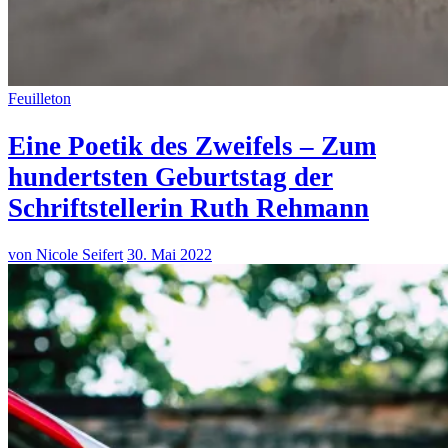
Feuilleton
Eine Poetik des Zweifels – Zum
hundertsten Geburtstag der
Schriftstellerin Ruth Rehmann
von Nicole Seifert
30. Mai 2022