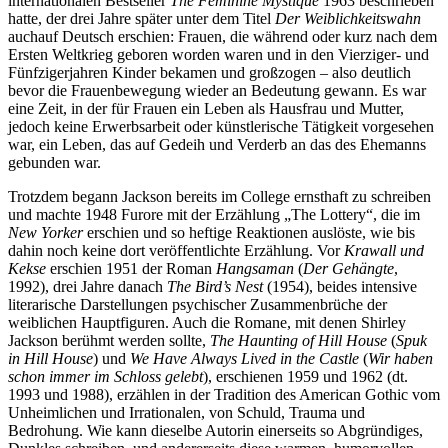
internationalen Bestseller
The Feminine Mystique
1963 beschrieben
hatte, der drei Jahre später unter dem Titel
Der Weiblichkeitswahn
auchauf Deutsch erschien: Frauen, die während oder kurz nach dem
Ersten Weltkrieg geboren worden waren und in den Vierziger- und
Fünfzigerjahren Kinder bekamen und großzogen – also deutlich
bevor die Frauenbewegung wieder an Bedeutung gewann. Es war
eine Zeit, in der für Frauen ein Leben als Hausfrau und Mutter,
jedoch keine Erwerbsarbeit oder künstlerische Tätigkeit vorgesehen
war, ein Leben, das auf Gedeih und Verderb an das des Ehemanns
gebunden war.
Trotzdem begann Jackson bereits im College ernsthaft zu schreiben
und machte 1948 Furore mit der Erzählung „The Lottery“, die im
New Yorker
erschien und so heftige Reaktionen auslöste, wie bis
dahin noch keine dort veröffentlichte Erzählung. Vor
Krawall und
Kekse
erschien 1951 der Roman
Hangsaman
(
Der Gehängte
,
1992), drei Jahre danach
The Bird’s Nest
(1954), beides intensive
literarische Darstellungen psychischer Zusammenbrüche der
weiblichen Hauptfiguren. Auch die Romane, mit denen Shirley
Jackson berühmt werden sollte,
The Haunting of Hill House
(
Spuk
in Hill House
) und
We Have Always Lived in the Castle
(
Wir haben
schon immer im Schloss gelebt
), erschienen 1959 und 1962 (dt.
1993 und 1988), erzählen in der Tradition des American Gothic vom
Unheimlichen und Irrationalen, von Schuld, Trauma und
Bedrohung. Wie kann dieselbe Autorin einerseits so Abgründiges,