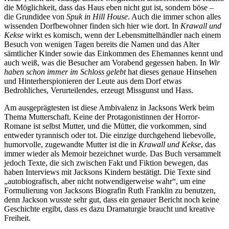
die Möglichkeit, dass das Haus eben nicht gut ist, sondern böse –
die Grundidee von
Spuk in Hill House
. Auch die immer schon alles
wissenden Dorfbewohner finden sich hier wie dort. In
Krawall und
Kekse
wirkt es komisch, wenn der Lebensmittelhändler nach einem
Besuch von wenigen Tagen bereits die Namen und das Alter
sämtlicher Kinder sowie das Einkommen des Ehemannes kennt und
auch weiß, was die Besucher am Vorabend gegessen haben. In
Wir
haben schon immer im Schloss gelebt
hat dieses genaue Hinsehen
und Hinterherspionieren der Leute aus dem Dorf etwas
Bedrohliches, Verurteilendes, erzeugt Missgunst und Hass.
Am ausgeprägtesten ist diese Ambivalenz in Jacksons Werk beim
Thema Mutterschaft. Keine der Protagonistinnen der Horror-
Romane ist selbst Mutter, und die Mütter, die vorkommen, sind
entweder tyrannisch oder tot. Die einzige durchgehend liebevolle,
humorvolle, zugewandte Mutter ist die in
Krawall und Kekse
, das
immer wieder als Memoir bezeichnet wurde. Das Buch versammelt
jedoch Texte, die sich zwischen Fakt und Fiktion bewegen, das
haben Interviews mit Jacksons Kindern bestätigt. Die Texte sind
„autobiografisch, aber nicht notwendigerweise wahr“, um eine
Formulierung von Jacksons Biografin Ruth Franklin zu benutzen,
denn Jackson wusste sehr gut, dass ein genauer Bericht noch keine
Geschichte ergibt, dass es dazu Dramaturgie braucht und kreative
Freiheit.