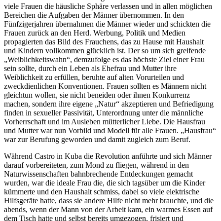
viele Frauen die häusliche Sphäre verlassen und in allen möglichen
Bereichen die Aufgaben der Männer übernommen. In den
Fünfzigerjahren übernahmen die Männer wieder und schickten die
Frauen zurück an den Herd. Werbung, Politik und Medien
propagierten das Bild des Frauchens, das zu Hause mit Haushalt
und Kindern vollkommen glücklich ist. Der so um sich greifende
„Weiblichkeitswahn“, demzufolge es das höchste Ziel einer Frau
sein sollte, durch ein Leben als Ehefrau und Mutter ihre
Weiblichkeit zu erfüllen, beruhte auf alten Vorurteilen und
zweckdienlichen Konventionen. Frauen sollten es Männern nicht
gleichtun wollen, sie nicht beneiden oder ihnen Konkurrenz
machen, sondern ihre eigene „Natur“ akzeptieren und Befriedigung
finden in sexueller Passivität, Unterordnung unter die männliche
Vorherrschaft und im Ausleben mütterlicher Liebe. Die Hausfrau
und Mutter war nun Vorbild und Modell für alle Frauen. „Hausfrau“
war zur Berufung geworden und damit zugleich zum Beruf.
Während Castro in Kuba die Revolution anführte und sich Männer
darauf vorbereiteten, zum Mond zu fliegen, während in den
Naturwissenschaften bahnbrechende Entdeckungen gemacht
wurden, war die ideale Frau die, die sich tagsüber um die Kinder
kümmerte und den Haushalt schmiss, dabei so viele elektrische
Hilfsgeräte hatte, dass sie andere Hilfe nicht mehr brauchte, und die
abends, wenn der Mann von der Arbeit kam, ein warmes Essen auf
dem Tisch hatte und selbst bereits umgezogen, frisiert und