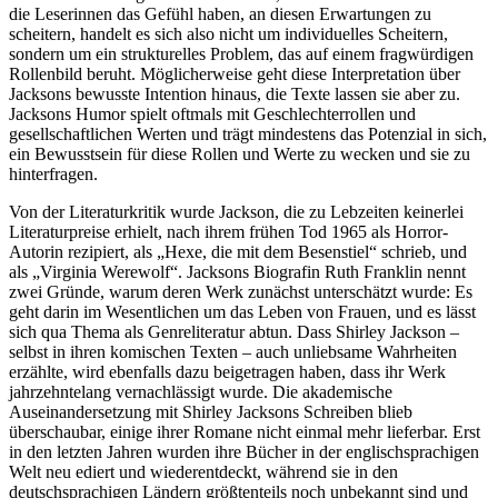
die Leserinnen das Gefühl haben, an diesen Erwartungen zu
scheitern, handelt es sich also nicht um individuelles Scheitern,
sondern um ein strukturelles Problem, das auf einem fragwürdigen
Rollenbild beruht. Möglicherweise geht diese Interpretation über
Jacksons bewusste Intention hinaus, die Texte lassen sie aber zu.
Jacksons Humor spielt oftmals mit Geschlechterrollen und
gesellschaftlichen Werten und trägt mindestens das Potenzial in sich,
ein Bewusstsein für diese Rollen und Werte zu wecken und sie zu
hinterfragen.
Von der Literaturkritik wurde Jackson, die zu Lebzeiten keinerlei
Literaturpreise erhielt, nach ihrem frühen Tod 1965 als Horror-
Autorin rezipiert, als „Hexe, die mit dem Besenstiel“ schrieb, und
als „Virginia Werewolf“. Jacksons Biografin Ruth Franklin nennt
zwei Gründe, warum deren Werk zunächst unterschätzt wurde: Es
geht darin im Wesentlichen um das Leben von Frauen, und es lässt
sich qua Thema als Genreliteratur abtun. Dass Shirley Jackson –
selbst in ihren komischen Texten – auch unliebsame Wahrheiten
erzählte, wird ebenfalls dazu beigetragen haben, dass ihr Werk
jahrzehntelang vernachlässigt wurde. Die akademische
Auseinandersetzung mit Shirley Jacksons Schreiben blieb
überschaubar, einige ihrer Romane nicht einmal mehr lieferbar. Erst
in den letzten Jahren wurden ihre Bücher in der englischsprachigen
Welt neu ediert und wiederentdeckt, während sie in den
deutschsprachigen Ländern größtenteils noch unbekannt sind und