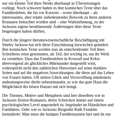
nur ein kleiner Teil ihres Werks überhaupt in Übersetzungen
vorliegt. Noch schwerer hatten es ihre komischen Texte über das
Familienleben, die bis vor Kurzem – wenn überhaupt – als
interessantes, aber relativ unbedeutendes Beiwerk zu ihren anderen
Romanen betrachtet worden sind – eine Wahrnehmung, zu der
Jacksons eigene herablassende Äußerungen über diese Texte
beigetragen haben dürften.
Durch die jüngere literaturwissenschaftliche Beschäftigung mit
Shirley Jackson hat sich diese Einschätzung inzwischen geändert.
Ihre komischen Texte werden nun als entscheidender Teil ihres
Schreibens ernst genommen, als Teil, der wichtig ist, um ihr Werk
zu verstehen. Dass das Familienleben in
Krawall und Kekse
überwiegend als glückliches Miteinander dargestellt wird,
widerspricht nicht den zahlreichen Hinweisen auf seine dunklen
Seiten und auf die negativen Auswirkungen, die diese auf das Leben
von Frauen haben. Oft stehen Glück und Verzweiflung mindestens
andeutungsweise direkt nebeneinander, so wie das gute Haus die
Möglichkeit des bösen Hauses mit sich bringt.
Die Themen, Motive und Metaphern sind hier dieselben wie in
Jacksons Horror-Romanen, deren Schrecken immer auf einem
psychologischen Level angesiedelt ist, begründet im Häuslichen und
Familiären. Oder wie es Jacksons Biografin Ruth Franklin
formulierte: Man muss die lustigen Familienszenen hier und da nur