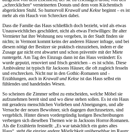
„schrecklichen“ versteinerten Donuts und dem vom Küchentisch
abgerückten Stuhl. So humorvoll
Krawall und Kekse
beginnt – es ist
mehr als ein Hauch von Schrecken dabei.
Dass die Familie das Haus schließlich doch bezieht, wird als etwas
Unausweichliches geschildert, nicht als etwas Freiwilliges: Ihr alter
Vermieter hat ihre Wohnung neu vergeben, in der Stadt finden sie
nichts; in Vermont kommt keins der anderen Häuser infrage, und bei
diesem nötigt der Besitzer sie praktisch einzuziehen, indem er die
Zusage gar nicht erst abwartet und schon präventiv mit der Miete
runtergeht. Am Tag des Einzugs dann ist das Haus verändert: Es
wurde geputzt, renoviert und frisch gestrichen – es ist schön. Diese
Ambivalenz ist typisch für Jacksons Häuser, die oft zugleich fesseln
und erschrecken. Nicht nur in den Gothic-Romanen und -
Erzählungen, auch in
Krawall und Kekse
ist das Haus selbst ein
fühlendes und handelndes Wesen.
So scheinen die Zimmer selbst zu entscheiden, welche Möbel sie
aufzunehmen bereit sind und wo diese stehen sollen. Es ist ein Haus
mit geradezu menschlichen Vorlieben und Abneigungen, und alle
Versuche der neuen Bewohner, sich dagegen durchzusetzen, sind
vergeblich. Hinter diesen vordergründig lustigen Beschreibungen
verbergen sich dieselben Themen wie in Jacksons Horror-Romanen.
Als die Erzählerin feststellt: „Es war tatsächlich ein gutes altes
Haus“, steht die einzige andere Möglichkeit unübersehbar im Raum: