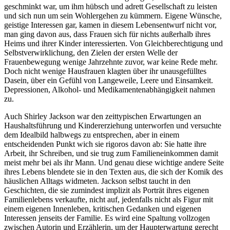
geschminkt war, um ihm hübsch und adrett Gesellschaft zu leisten
und sich nun um sein Wohlergehen zu kümmern. Eigene Wünsche,
geistige Interessen gar, kamen in diesem Lebensentwurf nicht vor,
man ging davon aus, dass Frauen sich für nichts außerhalb ihres
Heims und ihrer Kinder interessierten. Von Gleichberechtigung und
Selbstverwirklichung, den Zielen der ersten Welle der
Frauenbewegung wenige Jahrzehnte zuvor, war keine Rede mehr.
Doch nicht wenige Hausfrauen klagten über ihr unausgefülltes
Dasein, über ein Gefühl von Langeweile, Leere und Einsamkeit.
Depressionen, Alkohol- und Medikamentenabhängigkeit nahmen
zu.
Auch Shirley Jackson war den zeittypischen Erwartungen an
Haushaltsführung und Kindererziehung unterworfen und versuchte
dem Idealbild halbwegs zu entsprechen, aber in einem
entscheidenden Punkt wich sie rigoros davon ab: Sie hatte ihre
Arbeit, ihr Schreiben, und sie trug zum Familieneinkommen damit
meist mehr bei als ihr Mann. Und genau diese wichtige andere Seite
ihres Lebens blendete sie in den Texten aus, die sich der Komik des
häuslichen Alltags widmeten. Jackson selbst taucht in den
Geschichten, die sie zumindest implizit als Porträt ihres eigenen
Familienlebens verkaufte, nicht auf, jedenfalls nicht als Figur mit
einem eigenen Innenleben, kritischen Gedanken und eigenen
Interessen jenseits der Familie. Es wird eine Spaltung vollzogen
zwischen Autorin und Erzählerin, um der Haupterwartung gerecht