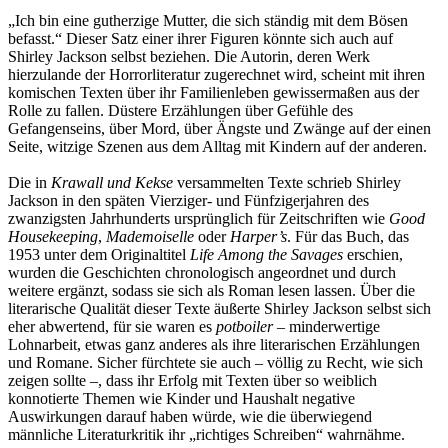
„Ich bin eine gutherzige Mutter, die sich ständig mit dem Bösen
befasst.“ Dieser Satz einer ihrer Figuren könnte sich auch auf
Shirley Jackson selbst beziehen. Die Autorin, deren Werk
hierzulande der Horrorliteratur zugerechnet wird, scheint mit ihren
komischen Texten über ihr Familienleben gewissermaßen aus der
Rolle zu fallen. Düstere Erzählungen über Gefühle des
Gefangenseins, über Mord, über Ängste und Zwänge auf der einen
Seite, witzige Szenen aus dem Alltag mit Kindern auf der anderen.
Die in
Krawall und Kekse
versammelten Texte schrieb Shirley
Jackson in den späten Vierziger- und Fünfzigerjahren des
zwanzigsten Jahrhunderts ursprünglich für Zeitschriften wie
Good
Housekeeping
,
Mademoiselle
oder
Harper’s
. Für das Buch, das
1953 unter dem Originaltitel
Life Among the Savages
erschien,
wurden die Geschichten chronologisch angeordnet und durch
weitere ergänzt, sodass sie sich als Roman lesen lassen. Über die
literarische Qualität dieser Texte äußerte Shirley Jackson selbst sich
eher abwertend, für sie waren es
potboiler
– minderwertige
Lohnarbeit, etwas ganz anderes als ihre literarischen Erzählungen
und Romane. Sicher fürchtete sie auch – völlig zu Recht, wie sich
zeigen sollte –, dass ihr Erfolg mit Texten über so weiblich
konnotierte Themen wie Kinder und Haushalt negative
Auswirkungen darauf haben würde, wie die überwiegend
männliche Literaturkritik ihr „richtiges Schreiben“ wahrnähme.