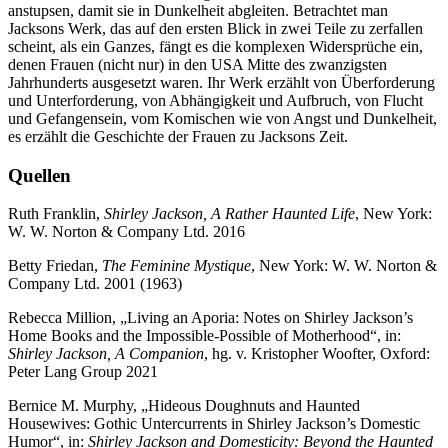
anstupsen, damit sie in Dunkelheit abgleiten. Betrachtet man
Jacksons Werk, das auf den ersten Blick in zwei Teile zu zerfallen
scheint, als ein Ganzes, fängt es die komplexen Widersprüche ein,
denen Frauen (nicht nur) in den USA Mitte des zwanzigsten
Jahrhunderts ausgesetzt waren. Ihr Werk erzählt von Überforderung
und Unterforderung, von Abhängigkeit und Aufbruch, von Flucht
und Gefangensein, vom Komischen wie von Angst und Dunkelheit,
es erzählt die Geschichte der Frauen zu Jacksons Zeit.
Quellen
Ruth Franklin,
Shirley Jackson, A Rather Haunted Life
, New York:
W. W. Norton & Company Ltd. 2016
Betty Friedan,
The Feminine Mystique
, New York: W. W. Norton &
Company Ltd. 2001 (1963)
Rebecca Million, „Living an Aporia: Notes on Shirley Jackson’s
Home Books and the Impossible-Possible of Motherhood“, in:
Shirley Jackson, A Companion
, hg. v. Kristopher Woofter, Oxford:
Peter Lang Group 2021
Bernice M. Murphy, „Hideous Doughnuts and Haunted
Housewives: Gothic Untercurrents in Shirley Jackson’s Domestic
Humor“, in:
Shirley Jackson and Domesticity: Beyond the Haunted