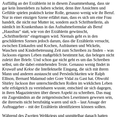
Auffällig an der Erzählerin ist in diesem Zusammenhang, dass sie
gar kein Innenleben zu haben scheint, denn ihre Ansichten und
Gefühle spielen praktisch keine Rolle, genauso wenig wie ihr Beruf.
Nur in einer einzigen Szene erfährt man, dass es sich um eine Frau
handelt, die nicht nur Mutter ist, sondern auch Schriftstellerin, als
nämlich im Krankenhaus in das Aufnahmeformular als Beruf
„Hausfrau“ statt, wie von der Erzählerin gewünscht,
„Schriftstellerin“ eingetragen wird. Niemals geht es in den
geschilderten Szenen jedoch darum, dass die Erzählerin versucht,
zwischen Einkaufen und Kochen, Aufräumen und Wickeln,
Waschen und Kinderbetreuung Zeit zum Schreiben zu finden – was
Jacksons eigenes Leben maßgeblich bestimmt hat, das belegen nicht
zuletzt ihre Briefe. Und schon gar nicht geht es um das Schreiben
selbst, um die dabei entstehenden Texte. Genauso wenig findet in
Krawall und Kekse
die Intellektuelle Eingang, die sich mit ihrem
Mann und anderen austauscht und Persönlichkeiten wie Ralph
Ellison, Bernard Malamud oder Gore Vidal zu Gast hat. Obwohl
Shirley Jackson ihre unterschiedlichen Rollen im wirklichen Leben
sehr erfolgreich zu vereinbaren wusste, entschied sie sich dagegen,
in ihren Magazintexten über diesen Aspekt zu schreiben. Das mag
ein Zugeständnis an die zeitgenössischen Leserinnen gewesen sein,
die ihrerseits nicht berufstätig waren und sich – laut Ansage der
Auftraggeber – mit der Erzählerin identifizieren können sollten.
Während des Zweiten Weltkriegs und unmittelbar danach hatten