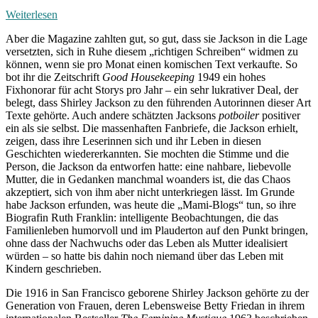
:
Weiterlesen
Die
Aber die Magazine zahlten gut, so gut, dass sie Jackson in die Lage
zwei
versetzten, sich in Ruhe diesem „richtigen Schreiben“ widmen zu
Gesichter
können, wenn sie pro Monat einen komischen Text verkaufte. So
der
bot ihr die Zeitschrift
Good Housekeeping
1949 ein hohes
Shirley
Fixhonorar für acht Storys pro Jahr – ein sehr lukrativer Deal, der
Jackson
belegt, dass Shirley Jackson zu den führenden Autorinnen dieser Art
Texte gehörte. Auch andere schätzten Jacksons
potboiler
positiver
ein als sie selbst. Die massenhaften Fanbriefe, die Jackson erhielt,
zeigen, dass ihre Leserinnen sich und ihr Leben in diesen
Geschichten wiedererkannten. Sie mochten die Stimme und die
Person, die Jackson da entworfen hatte: eine nahbare, liebevolle
Mutter, die in Gedanken manchmal woanders ist, die das Chaos
akzeptiert, sich von ihm aber nicht unterkriegen lässt. Im Grunde
habe Jackson erfunden, was heute die „Mami-Blogs“ tun, so ihre
Biografin Ruth Franklin: intelligente Beobachtungen, die das
Familienleben humorvoll und im Plauderton auf den Punkt bringen,
ohne dass der Nachwuchs oder das Leben als Mutter idealisiert
würden – so hatte bis dahin noch niemand über das Leben mit
Kindern geschrieben.
Die 1916 in San Francisco geborene Shirley Jackson gehörte zu der
Generation von Frauen, deren Lebensweise Betty Friedan in ihrem