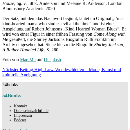
House
, hg. v. Jill E. Anderson und Melanie R. Anderson, London:
Bloomsbury Academic 2020
Der Satz, mit dem das Nachwort beginnt, lautet im Original „i’m a
kind-hearted mama who studies evil all the time“ und ist eine
Anspielung auf Robert Johnsons „Kind Hearted Woman Blues“. Er
wird von einer Figur in einer frühen Fassung von
Come Along with
Me
geäußert, die Shirley Jacksons Biografin Ruth Franklin im
Archiv eingesehen hat. Siehe hierzu die Biografie
Shirley Jackson,
A Rather Haunted Life
, S. 260.
Foto von
Mae Mu
auf
Unsplash
Beitragsnavigation
Nächster Beitrag
High-Low-Wendeschleifen – Mode, Kunst und
Nächster
kulturelle Aneignung
Beitrag
54books
54Books
Kontakt
Datenschutzrichtlinie
Impressum
Podcast