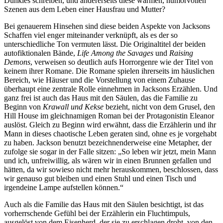
Dunkles schreiben, und andererseits diese warmen, humorvollen
Szenen aus dem Leben einer Hausfrau und Mutter?
Bei genauerem Hinsehen sind diese beiden Aspekte von Jacksons
Schaffen viel enger miteinander verknüpft, als es der so
unterschiedliche Ton vermuten lässt. Die Originaltitel der beiden
autofiktionalen Bände,
Life Among the Savages
und
Raising
Demons
, verweisen so deutlich aufs Horrorgenre wie der Titel von
keinem ihrer Romane. Die Romane spielen ihrerseits im häuslichen
Bereich, wie Häuser und die Vorstellung von einem Zuhause
überhaupt eine zentrale Rolle einnehmen in Jacksons Erzählen. Und
ganz frei ist auch das Haus mit den Säulen, das die Familie zu
Beginn von
Krawall und Kekse
bezieht, nicht von dem Grusel, den
Hill House im gleichnamigen Roman bei der Protagonistin Eleanor
auslöst. Gleich zu Beginn wird erwähnt, dass die Erzählerin und ihr
Mann in dieses chaotische Leben geraten sind, ohne es je vorgehabt
zu haben. Jackson benutzt bezeichnenderweise eine Metapher, der
zufolge sie sogar in der Falle sitzen: „So leben wir jetzt, mein Mann
und ich, unfreiwillig, als wären wir in einen Brunnen gefallen und
hätten, da wir sowieso nicht mehr herauskommen, beschlossen, dass
wir genauso gut bleiben und einen Stuhl und einen Tisch und
irgendeine Lampe aufstellen können.“
Auch als die Familie das Haus mit den Säulen besichtigt, ist das
vorherrschende Gefühl bei der Erzählerin ein Fluchtimpuls,
ausgelöst von dem Eisenherd, der sie zu erschlagen droht, von den