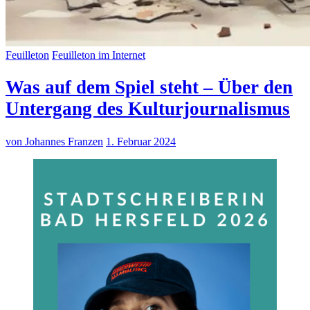
Feuilleton
Feuilleton im Internet
Was auf dem Spiel steht – Über den
Untergang des Kulturjournalismus
von Johannes Franzen
1. Februar 2024