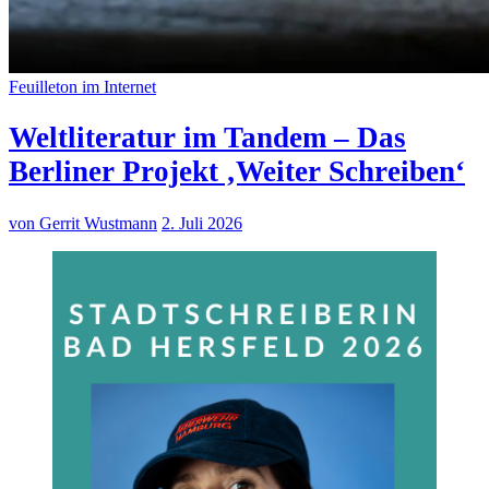
Feuilleton im Internet
Weltliteratur im Tandem – Das
Berliner Projekt ‚Weiter Schreiben‘
von Gerrit Wustmann
2. Juli 2026