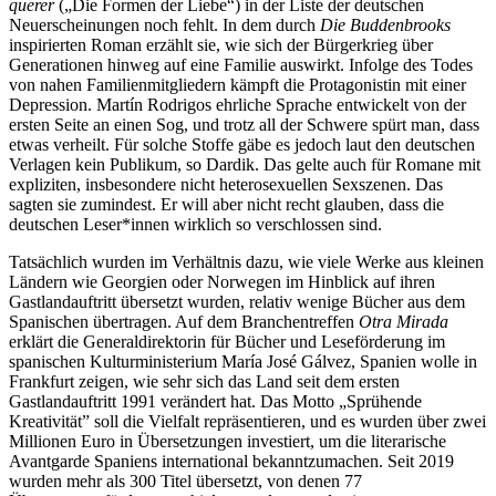
querer
(„Die Formen der Liebe“) in der Liste der deutschen
Neuerscheinungen noch fehlt. In dem durch
Die Buddenbrooks
inspirierten Roman erzählt sie, wie sich der Bürgerkrieg über
Generationen hinweg auf eine Familie auswirkt. Infolge des Todes
von nahen Familienmitgliedern kämpft die Protagonistin mit einer
Depression. Martín Rodrigos ehrliche Sprache entwickelt von der
ersten Seite an einen Sog, und trotz all der Schwere spürt man, dass
etwas verheilt. Für solche Stoffe gäbe es jedoch laut den deutschen
Verlagen kein Publikum, so Dardik. Das gelte auch für Romane mit
expliziten, insbesondere nicht heterosexuellen Sexszenen. Das
sagten sie zumindest. Er will aber nicht recht glauben, dass die
deutschen Leser*innen wirklich so verschlossen sind.
Tatsächlich wurden im Verhältnis dazu, wie viele Werke aus kleinen
Ländern wie Georgien oder Norwegen im Hinblick auf ihren
Gastlandauftritt übersetzt wurden, relativ wenige Bücher aus dem
Spanischen übertragen. Auf dem Branchentreffen
Otra Mirada
erklärt die Generaldirektorin für Bücher und Leseförderung im
spanischen Kulturministerium María José Gálvez, Spanien wolle in
Frankfurt zeigen, wie sehr sich das Land seit dem ersten
Gastlandauftritt 1991 verändert hat. Das Motto „Sprühende
Kreativität” soll die Vielfalt repräsentieren, und es wurden über zwei
Millionen Euro in Übersetzungen investiert, um die literarische
Avantgarde Spaniens international bekanntzumachen. Seit 2019
wurden mehr als 300 Titel übersetzt, von denen 77