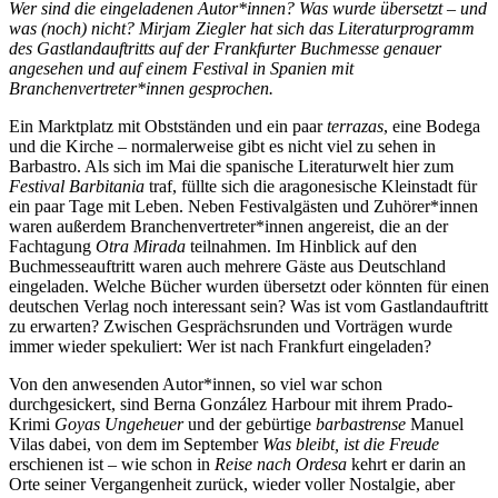
Wer sind die eingeladenen Autor*innen? Was wurde übersetzt – und
was (noch) nicht? Mirjam Ziegler hat sich das Literaturprogramm
des Gastlandauftritts auf der Frankfurter Buchmesse genauer
angesehen und auf einem Festival in Spanien mit
Branchenvertreter*innen gesprochen.
Ein Marktplatz mit Obstständen und ein paar
terrazas
, eine Bodega
und die Kirche – normalerweise gibt es nicht viel zu sehen in
Barbastro. Als sich im Mai die spanische Literaturwelt hier zum
Festival Barbitania
traf, füllte sich die aragonesische Kleinstadt für
ein paar Tage mit Leben. Neben Festivalgästen und Zuhörer*innen
waren außerdem Branchenvertreter*innen angereist, die an der
Fachtagung
Otra Mirada
teilnahmen. Im Hinblick auf den
Buchmesseauftritt waren auch mehrere Gäste aus Deutschland
eingeladen. Welche Bücher wurden übersetzt oder könnten für einen
deutschen Verlag noch interessant sein? Was ist vom Gastlandauftritt
zu erwarten? Zwischen Gesprächsrunden und Vorträgen wurde
immer wieder spekuliert: Wer ist nach Frankfurt eingeladen?
Von den anwesenden Autor*innen, so viel war schon
durchgesickert, sind Berna González Harbour mit ihrem Prado-
Krimi
Goyas Ungeheuer
und der gebürtige
barbastrense
Manuel
Vilas dabei, von dem im September
Was bleibt, ist die Freude
erschienen ist – wie schon in
Reise nach Ordesa
kehrt er darin an
Orte seiner Vergangenheit zurück, wieder voller Nostalgie, aber