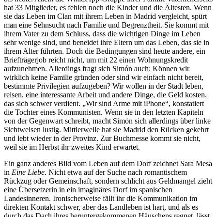
hat 33 Mitglieder, es fehlen noch die Kinder und die Ältesten. Wenn
sie das Leben im Clan mit ihrem Leben in Madrid vergleicht, spürt
man eine Sehnsucht nach Familie und Begrenztheit. Sie kommt mit
ihrem Vater zu dem Schluss, dass die wichtigen Dinge im Leben
sehr wenige sind, und beneidet ihre Eltern um das Leben, das sie in
ihrem Alter führten. Doch die Bedingungen sind heute andere, ein
Briefträgerjob reicht nicht, um mit 22 einen Wohnungskredit
aufzunehmen. Allerdings fragt sich Simón auch: Können wir
wirklich keine Familie gründen oder sind wir einfach nicht bereit,
bestimmte Privilegien aufzugeben? Wir wollen in der Stadt leben,
reisen, eine interessante Arbeit und andere Dinge, die Geld kosten,
das sich schwer verdient. „Wir sind Arme mit iPhone“, konstatiert
die Tochter eines Kommunisten. Wenn sie in den letzten Kapiteln
von der Gegenwart schreibt, macht Simón sich allerdings über linke
Sichtweisen lustig. Mittlerweile hat sie Madrid den Rücken gekehrt
und lebt wieder in der Provinz. Zur Buchmesse kommt sie nicht,
weil sie im Herbst ihr zweites Kind erwartet.
Ein ganz anderes Bild vom Leben auf dem Dorf zeichnet Sara Mesa
in
Eine Liebe
. Nicht etwa auf der Suche nach romantischem
Rückzug oder Gemeinschaft, sondern schlicht aus Geldmangel zieht
eine Übersetzerin in ein imaginäres Dorf im spanischen
Landesinneren. Ironischerweise fällt ihr die Kommunikation im
direkten Kontakt schwer, aber das Landleben ist hart, und als es
durch das Dach ihres heruntergekommenen Häuschens regnet, lässt