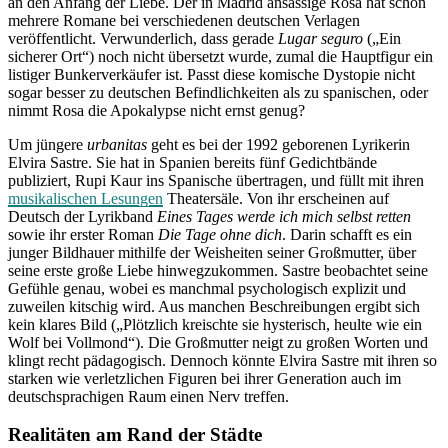
an den Anfang der Liebe. Der in Madrid ansässige Rosa hat schon
mehrere Romane bei verschiedenen deutschen Verlagen
veröffentlicht. Verwunderlich, dass gerade
Lugar seguro
(„Ein
sicherer Ort“) noch nicht übersetzt wurde, zumal die Hauptfigur ein
listiger Bunkerverkäufer ist. Passt diese komische Dystopie nicht
sogar besser zu deutschen Befindlichkeiten als zu spanischen, oder
nimmt Rosa die Apokalypse nicht ernst genug?
Um jüngere
urbanitas
geht es bei der 1992 geborenen Lyrikerin
Elvira Sastre. Sie hat in Spanien bereits fünf Gedichtbände
publiziert, Rupi Kaur ins Spanische übertragen, und füllt mit ihren
musikalischen Lesungen
Theatersäle. Von ihr erscheinen auf
Deutsch der Lyrikband
Eines Tages werde ich mich selbst retten
sowie ihr erster Roman
Die Tage ohne dich
. Darin schafft es ein
junger Bildhauer mithilfe der Weisheiten seiner Großmutter, über
seine erste große Liebe hinwegzukommen. Sastre beobachtet seine
Gefühle genau, wobei es manchmal psychologisch explizit und
zuweilen kitschig wird. Aus manchen Beschreibungen ergibt sich
kein klares Bild („Plötzlich kreischte sie hysterisch, heulte wie ein
Wolf bei Vollmond“). Die Großmutter neigt zu großen Worten und
klingt recht pädagogisch. Dennoch könnte Elvira Sastre mit ihren so
starken wie verletzlichen Figuren bei ihrer Generation auch im
deutschsprachigen Raum einen Nerv treffen.
Realitäten am Rand der Städte