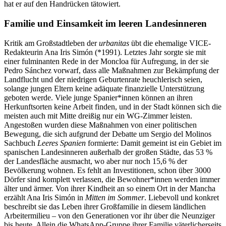
hat er auf den Handrücken tätowiert.
Familie und Einsamkeit im leeren Landesinneren
Kritik am Großstadtleben der
urbanitas
übt die ehemalige VICE-
Redakteurin Ana Iris Simón
(*1991). Letztes Jahr sorgte sie mit
einer fulminanten Rede in der Moncloa für Aufregung, in der sie
Pedro Sánchez vorwarf, dass alle Maßnahmen zur Bekämpfung der
Landflucht und der niedrigen Geburtenrate heuchlerisch seien,
solange jungen Eltern keine adäquate finanzielle Unterstützung
geboten werde. Viele junge Spanier*innen können an ihren
Herkunftsorten keine Arbeit finden, und in der Stadt können sich die
meisten auch mit Mitte dreißig nur ein WG-Zimmer leisten.
Angestoßen wurden diese Maßnahmen von einer politischen
Bewegung, die sich aufgrund der Debatte um Sergio del Molinos
Sachbuch
Leeres Spanien
formierte: Damit gemeint ist ein Gebiet im
spanischen Landesinneren außerhalb der großen Städte, das 53 %
der Landesfläche ausmacht, wo aber nur noch 15,6 % der
Bevölkerung wohnen. Es fehlt an Investitionen, schon über 3000
Dörfer sind komplett verlassen, die Bewohner*innen werden immer
älter und ärmer. Von ihrer Kindheit an so einem Ort in der Mancha
erzählt Ana Iris Simón in
Mitten im Sommer
. Liebevoll und konkret
beschreibt sie das Leben ihrer Großfamilie in diesem ländlichen
Arbeitermilieu – von den Generationen vor ihr über die Neunziger
bis heute. Allein die WhatsApp-Gruppe ihrer Familie väterlicherseits