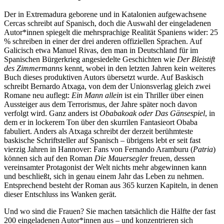
Der in Extremadura geborene und in Katalonien aufgewachsene
Cercas schreibt auf Spanisch, doch die Auswahl der eingeladenen
Autor*innen spiegelt die mehrsprachige Realität Spaniens wider: 25
% schreiben in einer der drei anderen offiziellen Sprachen. Auf
Galicisch etwa Manuel Rivas, den man in Deutschland für im
Spanischen Bürgerkrieg angesiedelte Geschichten wie
Der Bleistift
des Zimmermanns
kennt, wobei in den letzten Jahren kein weiteres
Buch dieses produktiven Autors übersetzt wurde. Auf Baskisch
schreibt Bernardo Atxaga, von dem der Unionsverlag gleich zwei
Romane neu auflegt:
Ein Mann allein
ist ein Thriller über einen
Aussteiger aus dem Terrorismus, der Jahre später noch davon
verfolgt wird. Ganz anders ist
Obabakoak oder Das Gänsespiel
, in
dem er in lockerem Ton über den skurrilen Fantasieort Obaba
fabuliert. Anders als Atxaga schreibt der derzeit berühmteste
baskische Schriftsteller auf Spanisch – übrigens lebt er seit fast
vierzig Jahren in Hannover: Fans von Fernando Aramburu (
Patria
)
können sich auf den Roman
Die Mauersegler
freuen, dessen
vereinsamter Protagonist der Welt nichts mehr abgewinnen kann
und beschließt, sich in genau einem Jahr das Leben zu nehmen.
Entsprechend besteht der Roman aus 365 kurzen Kapiteln, in denen
dieser Entschluss ins Wanken gerät.
Und wo sind die Frauen? Sie machen tatsächlich die Hälfte der fast
200 eingeladenen Autor*innen aus – und konzentrieren sich