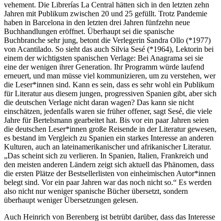
vehement. Die Librerías La Central hätten sich in den letzten zehn
Jahren mit Publikum zwischen 20 und 25 gefüllt. Trotz Pandemie
haben in Barcelona in den letzten drei Jahren fünfzehn neue
Buchhandlungen eröffnet. Überhaupt sei die spanische
Buchbranche sehr jung, betont die Verlegerin Sandra Ollo (*1977)
von Acantilado. So sieht das auch Silvia Sesé (*1964), Lektorin bei
einem der wichtigsten spanischen Verlage: Bei Anagrama sei sie
eine der wenigen ihrer Generation. Ihr Programm würde laufend
erneuert, und man müsse viel kommunizieren, um zu verstehen, wer
die Leser*innen sind. Kann es sein, dass es sehr wohl ein Publikum
für Literatur aus diesem jungen, progressiven Spanien gibt, aber sich
die deutschen Verlage nicht daran wagen? Das kann sie nicht
einschätzen, jedenfalls waren sie früher offener, sagt Sesé, die viele
Jahre für Bertelsmann gearbeitet hat. Bis vor ein paar Jahren seien
die deutschen Leser*innen große Reisende in der Literatur gewesen,
es bestand im Vergleich zu Spanien ein starkes Interesse an anderen
Kulturen, auch an lateinamerikanischer und afrikanischer Literatur.
„Das scheint sich zu verlieren. In Spanien, Italien, Frankreich und
den meisten anderen Ländern zeigt sich aktuell das Phänomen, dass
die ersten Plätze der Bestsellerlisten von einheimischen Autor*innen
belegt sind. Vor ein paar Jahren war das noch nicht so.“ Es werden
also nicht nur weniger spanische Bücher übersetzt, sondern
überhaupt weniger Übersetzungen gelesen.
Auch Heinrich von Berenberg ist betrübt darüber, dass das Interesse