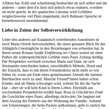
Affären hat. Kühl und scharfsinnig beobachtet sie sich selbst und die
anderen – unter dem Eis lässt sich jedoch etwas erahnen, worüber
sie nicht spricht. In der spanischen Literatur wird Gefühlen
vergleichsweise viel Platz eingeräumt, doch Baltasars Sprache ist
bemerkenswert unsentimental.
Liebe in Zeiten der Selbstverwirklichung
Unter den anderen auf Katalanisch schreibenden Autorinnen ist
noch Marta Orriols hervorzuheben, die einen genauen Blick für das
Alltäglich-Unerträgliche in den Beziehungen von
urbanitas
hat. In
ihrem neuen Roman
Sanfte Einführung ins Chaos
seziert sie ohne
Pathos die widersprüchlichen Gefühle eines Paars Anfang dreißig:
Die Perspektive wechselt zwischen Marta und Dani, sie sich
füreinander entschieden haben, einschließlich Möbeln, Hund und
der Einsicht, dass es mit ihrem Freundeskreis nicht mehr so wie
früher ist, wenn am Ende eines gemeinsamen Abends die meisten
Bierflaschen noch zu sind. Manche Freund*innen haben schon
Kinder, und als Marta schwanger wird, scheint für ihn die Sache
klar – aber sie will kein Kind in ihrem Leben. Ebenfalls aus
wechselnden Perspektiven erzählt Isaac Rosa in
Glückliches Ende
die Geschichte eines Paars, allerdings rückwärts: Sie beginnt mit
dem Auszug des Partners aus der Wohnung der Familie. Anhand
von Erinnerungen, die beim Packen aufkommen, geht es zurück bis