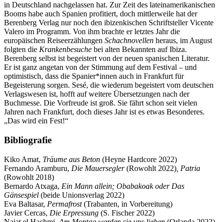
in Deutschland nachgelassen hat. Zur Zeit des lateinamerikanischen
Booms habe auch Spanien profitiert, doch mittlerweile hat der
Berenberg Verlag nur noch den ibizenkischen Schriftsteller Vicente
Valero im Programm. Von ihm brachte er letztes Jahr die
europäischen Reiseerzählungen
Schachnovellen
heraus, im August
folgten die
Krankenbesuche
bei alten Bekannten auf Ibiza.
Berenberg selbst ist begeistert von der neuen spanischen Literatur.
Er ist ganz angetan von der Stimmung auf dem Festival – und
optimistisch, dass die Spanier*innen auch in Frankfurt für
Begeisterung sorgen. Sesé, die wiederum begeistert vom deutschen
Verlagswesen ist, hofft auf weitere Übersetzungen nach der
Buchmesse. Die Vorfreude ist groß. Sie fährt schon seit vielen
Jahren nach Frankfurt, doch dieses Jahr ist es etwas Besonderes.
„Das wird ein Fest!“
Bibliografie
Kiko Amat,
Träume aus Beton
(Heyne Hardcore 2022)
Fernando Aramburu,
Die Mauersegler
(Rowohlt 2022)
, Patria
(Rowohlt 2018)
Bernardo Atxaga,
Ein Mann allein; Obabakoak oder Das
Gänsespiel
(beide Unionsverlag 2022)
Eva Baltasar,
Permafrost
(Trabanten, in Vorbereitung)
Javier Cercas,
Die Erpressung
(S. Fischer 2022)
Najat el Hachmi,
Am Montag werden sie uns lieben
(Orlanda 2022)