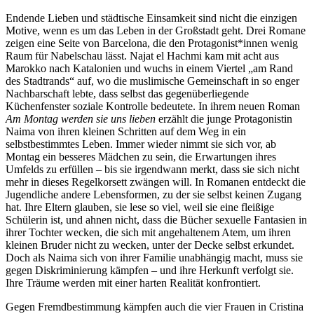
Endende Lieben und städtische Einsamkeit sind nicht die einzigen
Motive, wenn es um das Leben in der Großstadt geht. Drei Romane
zeigen eine Seite von Barcelona, die den Protagonist*innen wenig
Raum für Nabelschau lässt. Najat el Hachmi kam mit acht aus
Marokko nach Katalonien und wuchs in einem Viertel „am Rand
des Stadtrands“ auf, wo die muslimische Gemeinschaft in so enger
Nachbarschaft lebte, dass selbst das gegenüberliegende
Küchenfenster soziale Kontrolle bedeutete. In ihrem neuen Roman
Am Montag werden sie uns lieben
erzählt die junge Protagonistin
Naima von ihren kleinen Schritten auf dem Weg in ein
selbstbestimmtes Leben. Immer wieder nimmt sie sich vor, ab
Montag ein besseres Mädchen zu sein, die Erwartungen ihres
Umfelds zu erfüllen – bis sie irgendwann merkt, dass sie sich nicht
mehr in dieses Regelkorsett zwängen will. In Romanen entdeckt die
Jugendliche andere Lebensformen, zu der sie selbst keinen Zugang
hat. Ihre Eltern glauben, sie lese so viel, weil sie eine fleißige
Schülerin ist, und ahnen nicht, dass die Bücher sexuelle Fantasien in
ihrer Tochter wecken, die sich mit angehaltenem Atem, um ihren
kleinen Bruder nicht zu wecken, unter der Decke selbst erkundet.
Doch als Naima sich von ihrer Familie unabhängig macht, muss sie
gegen Diskriminierung kämpfen – und ihre Herkunft verfolgt sie.
Ihre Träume werden mit einer harten Realität konfrontiert.
Gegen Fremdbestimmung kämpfen auch die vier Frauen in Cristina