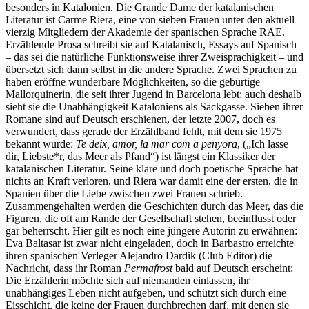
besonders in Katalonien. Die Grande Dame der katalanischen
Literatur ist Carme Riera, eine von sieben Frauen unter den aktuell
vierzig Mitgliedern der Akademie der spanischen Sprache RAE.
Erzählende Prosa schreibt sie auf Katalanisch, Essays auf Spanisch
– das sei die natürliche Funktionsweise ihrer Zweisprachigkeit – und
übersetzt sich dann selbst in die andere Sprache. Zwei Sprachen zu
haben eröffne wunderbare Möglichkeiten, so die gebürtige
Mallorquinerin, die seit ihrer Jugend in Barcelona lebt; auch deshalb
sieht sie die Unabhängigkeit Kataloniens als Sackgasse. Sieben ihrer
Romane sind auf Deutsch erschienen, der letzte 2007, doch es
verwundert, dass gerade der Erzählband fehlt, mit dem sie 1975
bekannt wurde:
Te deix, amor, la mar com a penyora
, („Ich lasse
dir, Liebste*r, das Meer als Pfand“) ist längst ein Klassiker der
katalanischen Literatur. Seine klare und doch poetische Sprache hat
nichts an Kraft verloren, und Riera war damit eine der ersten, die in
Spanien über die Liebe zwischen zwei Frauen schrieb.
Zusammengehalten werden die Geschichten durch das Meer, das die
Figuren, die oft am Rande der Gesellschaft stehen, beeinflusst oder
gar beherrscht. Hier gilt es noch eine jüngere Autorin zu erwähnen:
Eva Baltasar ist zwar nicht eingeladen, doch in Barbastro erreichte
ihren spanischen Verleger Alejandro Dardik (Club Editor) die
Nachricht, dass ihr Roman
Permafrost
bald auf Deutsch erscheint:
Die Erzählerin möchte sich auf niemanden einlassen, ihr
unabhängiges Leben nicht aufgeben, und schützt sich durch eine
Eisschicht, die keine der Frauen durchbrechen darf, mit denen sie