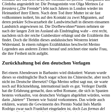
Córdoba angesiedelt ist: Die Protagonistin von Olga Merinos
La
forastera
(„Die Fremde“) lebt nach Jahren in London wieder im
Heimatdorf ihrer Eltern. Nach dem Tod ihrer Mutter ist sie fast
vollkommen isoliert, bis auf den Kontakt zu zwei Migranten, auf
deren prekäre Schwarzarbeit die Landwirtschaft in diesem einsamen
Landstrich angewiesen ist. Die Dorfbewohner*innen nehmen sie
nach der langen Zeit im Ausland als Eindringling wahr – erst recht,
nachdem sich der reiche Gutsbesitzer erhängt und die Erzählerin ihn
findet. Doch die Heldin dieses andalusischen Westerns leistet
Widerstand. In einem ruhigen Erzählduktus beschwört Merino
Legenden aus anderen Zeiten herauf und zeichnet eine starke Frau,
die ihre Freiheit nicht aufgibt.
Zurückhaltung bei den deutschen Verlagen
Bei einem Abendessen in Barbastro wird diskutiert: Warum wurde
dieses so eindringliche Buch sogar schon ins Chinesische, aber noch
nicht ins Deutsche übersetzt? Olga Merino selbst sagt nur, sie warte
noch auf Rückmeldung, international laufe es gut. Verleger Dardik
hat die Erfahrung gemacht, dass selbst Romane, die sich in Spanien
bestens verkaufen, von deutschen Verlagen abgelehnt würden, wenn
darin „härtere“ Themen wie Suizid vorkommen. Das würde auch
erklären, warum die Gewinnerin des Premio Nadal Inés Martín
Rodrigo zwar nach Frankfurt eingeladen ist, doch
Las formas del