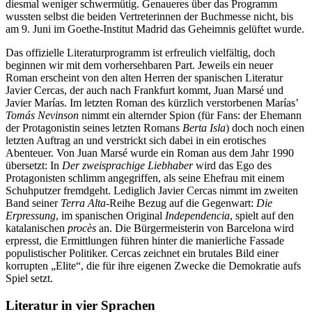
diesmal weniger schwermütig. Genaueres über das Programm
wussten selbst die beiden Vertreterinnen der Buchmesse nicht, bis
am 9. Juni im Goethe-Institut Madrid das Geheimnis gelüftet wurde.
Das offizielle Literaturprogramm ist erfreulich vielfältig, doch
beginnen wir mit dem vorhersehbaren Part. Jeweils ein neuer
Roman erscheint von den alten Herren der spanischen Literatur
Javier Cercas, der auch nach Frankfurt kommt, Juan Marsé und
Javier Marías. Im letzten Roman des kürzlich verstorbenen
Marías’
Tomás Nevinson
nimmt ein alternder Spion (für Fans: der Ehemann
der Protagonistin seines letzten Romans
Berta Isla
) doch noch einen
letzten Auftrag an und verstrickt sich dabei in ein erotisches
Abenteuer. Von Juan Marsé
wurde ein Roman aus dem Jahr 1990
übersetzt: In
Der zweisprachige Liebhaber
wird das Ego des
Protagonisten schlimm angegriffen, als seine Ehefrau mit einem
Schuhputzer fremdgeht. Lediglich Javier Cercas
nimmt im zweiten
Band seiner
Terra Alta
-Reihe Bezug auf die Gegenwart:
Die
Erpressung
, im spanischen Original
Independencia
, spielt auf den
katalanischen
procès
an. Die Bürgermeisterin von Barcelona wird
erpresst, die Ermittlungen führen hinter die manierliche Fassade
populistischer Politiker. Cercas zeichnet ein brutales Bild einer
korrupten „Elite“, die für ihre eigenen Zwecke die Demokratie aufs
Spiel setzt.
Literatur in vier Sprachen