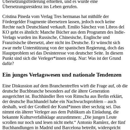
Übersetzungsförderung erhielten, und es wurde eine
Übersetzungsresidenz ins Leben gerufen.
Cristina Pineda vom Verlag Tres hermanas hat mithilfe der
Fördergelder Fragmente übersetzen lassen, jedoch noch keine
Rechte nach Deutschland verkauft. Emilio Sánchez von Libros del
KO geht es ähnlich: Manche Bücher aus dem Programm des Indie-
Verlags wurden ins Russische, Chinesische, Englische und
Französische übersetzt, aber nicht ins Deutsche. Er wünscht sich
zwar mehr Unterstützung von der spanischen Regierung, doch das
Hauptproblem sei das Desinteresse von deutscher Seite. In diesem
Punkt sind sich die Verleger*innen einig. Nur: Was ist der Grund
dafür?
Ein junges Verlagswesen und nationale Tendenzen
Eine Diskussion auf dem Branchentreffen wirft die Frage auf, ob die
deutsche Buchbranche besonders auf die ältere Generation
ausgerichtet ist. Buchhändler Ben von Rimscha aus Berlin erklärt,
der deutsche Buchhandel habe ein Nachwuchsproblem – auch
deshalb, weil der Großteil der Kund*innen über sechzig sei. Das
nimmt ein älterer Verleger aus dem Publikum als Einladung, die
bekannte Kulturverfallsklage anzustimmen: „Die jungen Leute
scrollen nur noch und lesen nicht mehr.“ Antonio Ramírez, der fünf
Buchhandlungen in Madrid und Barcelona betreibt, widerspricht