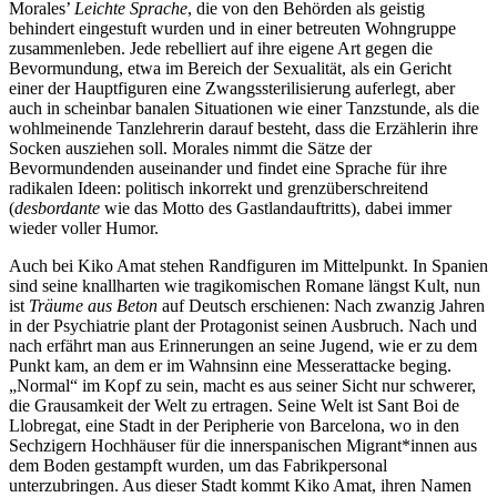
Morales’
Leichte Sprache
, die von den Behörden als geistig
behindert eingestuft wurden und in einer betreuten Wohngruppe
zusammenleben. Jede rebelliert auf ihre eigene Art gegen die
Bevormundung, etwa im Bereich der Sexualität, als ein Gericht
einer der Hauptfiguren eine Zwangssterilisierung auferlegt, aber
auch in scheinbar banalen Situationen wie einer Tanzstunde, als die
wohlmeinende Tanzlehrerin darauf besteht, dass die Erzählerin ihre
Socken ausziehen soll. Morales nimmt die Sätze der
Bevormundenden auseinander und findet eine Sprache für ihre
radikalen Ideen: politisch inkorrekt und grenzüberschreitend
(
desbordante
wie das Motto des Gastlandauftritts), dabei immer
wieder voller Humor.
Auch bei Kiko Amat stehen Randfiguren im Mittelpunkt. In Spanien
sind seine knallharten wie tragikomischen Romane längst Kult, nun
ist
Träume aus Beton
auf Deutsch erschienen: Nach zwanzig Jahren
in der Psychiatrie plant der Protagonist seinen Ausbruch. Nach und
nach erfährt man aus Erinnerungen an seine Jugend, wie er zu dem
Punkt kam, an dem er im Wahnsinn eine Messerattacke beging.
„Normal“ im Kopf zu sein, macht es aus seiner Sicht nur schwerer,
die Grausamkeit der Welt zu ertragen. Seine Welt ist Sant Boi de
Llobregat, eine Stadt in der Peripherie von Barcelona, wo in den
Sechzigern Hochhäuser für die innerspanischen Migrant*innen aus
dem Boden gestampft wurden, um das Fabrikpersonal
unterzubringen. Aus dieser Stadt kommt Kiko Amat, ihren Namen