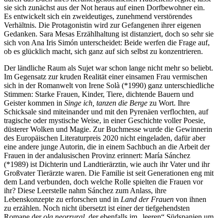
sie sich zunächst aus der Not heraus auf einen Dorfbewohner ein.
Es entwickelt sich ein zweideutiges, zunehmend verstörendes
Verhältnis. Die Protagonistin wird zur Gefangenen ihrer eigenen
Gedanken. Sara Mesas Erzählhaltung ist distanziert, doch so sehr sie
sich von Ana Iris Simón unterscheidet: Beide werfen die Frage auf,
ob es glücklich macht, sich ganz auf sich selbst zu konzentrieren.
Der ländliche Raum als Sujet war schon lange nicht mehr so beliebt.
Im Gegensatz zur kruden Realität einer einsamen Frau vermischen
sich in der Romanwelt von Irene Solà (*1990) ganz unterschiedliche
Stimmen: Starke Frauen, Kinder, Tiere, dichtende Bauern und
Geister kommen in
Singe ich, tanzen die Berge
zu Wort. Ihre
Schicksale sind miteinander und mit den Pyrenäen verflochten, auf
tragische oder mystische Weise, in einer Geschichte voller Poesie,
düsterer Wolken und Magie. Zur Buchmesse wurde die Gewinnerin
des Europäischen Literaturpreis 2020 nicht eingeladen, dafür aber
eine andere junge Autorin, die in einem Sachbuch an die Arbeit der
Frauen in der andalusischen Provinz erinnert: María Sánchez
(*1989) ist Dichterin und Landtierärztin, wie auch ihr Vater und ihr
Großvater Tierärzte waren. Die Familie ist seit Generationen eng mit
dem Land verbunden, doch welche Rolle spielten die Frauen vor
ihr? Diese Leerstelle nahm Sánchez zum Anlass, ihre
Lebenskonzepte zu erforschen und in
Land der Frauen
von ihnen
zu erzählen. Noch nicht übersetzt ist einer der tiefgehendsten
Romane der
ola neorrural
, der ebenfalls im „leeren“ Südspanien um