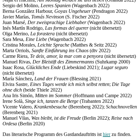
Sergio del Molino,
Leeres Spanien
(Wagenbach 2022)
Berna González Harbour,
Goyas Ungeheuer
(Pendragon 2022)
Javier Marías,
Tomás Nevinson
(S. Fischer 2022)
Juan Marsé,
Der zweisprachige Liebhaber
(Wagenbach 2022)
Inés Martín Rodrigo,
Las formas del querer
(nicht übersetzt)
Olga Merino,
La forastera
(nicht übersetzt)
Sara Mesa,
Eine Liebe
(Wagenbach 2022)
Cristina Morales,
Leichte Sprache
(Matthes & Seitz 2022)
Marta Orriols,
Sanfte Einführung ins Chaos
(dtv 2022)
Carme Riera,
Te deix, amor, la mar com a penyora
(nicht übersetzt)
Manuel Rivas,
Der Bleistift des Zimmermanns
(Suhrkamp 2000)
Isaac Rosa,
Glückliches Ende
(Liebeskind 2021)
; Lugar seguro
(nicht übersetzt)
María Sánchez
,
Land der Frauen
(Blessing 2021)
Elvira Sastre,
Eines Tages werde ich mich selbst retten
;
Die Tage
ohne dich
(beide Thiele 2022)
Ana Iris Simón,
Mitten im Sommer
(Hoffmann und Campe 2022)
Irene Solà,
Singe ich, tanzen die Berge
(Trabanten 2022)
Vicente Valero,
Krankenbesuche
(Berenberg 2022);
Schachnovellen
(Berenberg 2021)
Manuel Vilas,
Was bleibt, ist die Freude
(Berlin 2022);
Reise nach
Ordesa
(Berlin 2020)
Das literarische Programm des Gastlandauftritts ist
hier
zu finden.