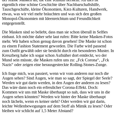
eigentlich eine schöne Geschichte über Nachbarschaftshilfe,
Tauschgeschäfte, kleine Ökonomien, Kiez-Kulturen, Handwerk,
etwas, was wir viel mehr bräuchten und was sich den großen
Monopol-Ökonomien mit Ideenreichtum und Freundlichkeit
entgegenstellt.
Die Masken sind so beliebt, dass man sie schon überall in Selfies
einbaut. Ich möchte daher sehr laut rufen: Bitte keine Masken-Fotos
mehr. Wir haben schon genug davon gesehen! Die Maske ist schon
zu einem Fashion Statement geworden. Die Farbe wird passend
zum Outfit gewählt oder sie besticht durch ein besonderes Muster. In
Kreuzberg habe ich sogar schon Aufnäher dort entdeckt, wo der
Mund sein müsste, die Masken rufen uns zu: „Fck Corona“, „Fck
Nazis“ oder zeigen eine herausgestreckte Rolling-Stones-Zunge.
Ich frage mich, was passiert, wenn wir vom anderen nur noch die
Augen sehen? Sind Augen, wie man so sagt, der Spiegel der Seele?
Werden wir gut darin werden, in den Augen der anderen zu lesen?
Das wäre dann noch ein erfreulicher Corona-Effekt.
Doch:
Kommen wir uns mit Maske überhaupt so nah, dass wir uns in die
Augen sehen könnten? Werden wir hinter der Maske überhaupt
noch lächeln, wenn es keiner sieht? Oder werden wir gut darin,
leichte Wellenbewegungen auf dem Stoff als Mimik zu lesen? Oder
bleiben wir schlicht auf 1,5 Meter Abstand?