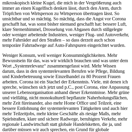
mikroskopisch kleine Kugel, die mich in der Vergrößerung auch
immer an einen Kugelfisch denken lässt, durch den Atem, durch
Tröpfchen von Wirtsperson zu Wirtsperson übertragen lässt. So
unsichtbar und so mächtig. So mächtig, dass die Angst vor Corona
geschafft hat, was sonst bisher niemand geschafft hat: bessere Luft,
klare Sternenhimmel, Drosselung von Abgasen durch stillgelegte
oder weniger arbeitende Industrien, weniger Flug- und Autoverkehr,
mehr Fahrräder auf den Straßen – so dass derzeit auch schon
temporäre Fahrradwege auf Auto-Fahrspuren eingerichtet wurden.
Weniger Konsum, weil weniger Konsummöglichkeiten. Mehr
Bewusstsein für das, was wir wirklich brauchen und was unter dem
Wort „Systemrelevanz“ zusammengefasst wird. Mehr Wissen
darum, dass in den systemrelevanten Berufen wie Pflege, Bildung
und Kinderbetreuung sowie Einzelhandel zu 80 Prozent Frauen
arbeiten. Corona ist ein Stachel der Erkenntnis. Viele, mit denen ich
spreche, wünschen sich jetzt und p.C., post Corona, eine Anpassung
unserer Lebensorganisation anhand dieser Erkenntnisse. Mehr grüne
und vielfältig, nicht monokulturell bepflanzte Naherholungsflächen,
mehr Zeit füreinander, also mehr Home Office und Teilzeit, eine
bessere Entlohnung der systemrelevanten Tätigkeiten und auch hier
mehr Teilzeitjobs, mehr kleine Geschäfte als riesige Malls, mehr
Spielstraßen, klare und sichere Radwege, beruhigten Verkehr, mehr
regionale Landwirtschaft statt globale Handelsketten, die ja, und
darüber müssen wir auch sprechen, ein Grund für globale