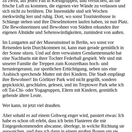
zu zweit, auf jeden Fall in Kleingruppen, und versuchen, an die
frische Luft zu kommen, die eigenen vier Wände zu verlassen und
sich nicht zu berühren. Die Innenstädte sind seit Wochen
merkwürdig leer und ruhig. Dort, wo sonst Touristenbusse in
Schlange stehen und ihre Dieselmotoren laufen haben, ist nun Platz.
Die Bewohnerinnen und Bewohner von Städten erkunden ihre
eigenen Altstädte und Sehenswürdigkeiten, zumindest von außen.
Im Lustgarten auf der Museumsinsel in Berlin, wo sonst vor
Reisenden kein Durchkommen ist, kann man gerade gemütlich in
der Sonne sitzen.
Und auf dem verwaisten Gendarmenmarkt hat
eine Nachbarin mit ihrer Tochter Federball gespielt. Wir sind mit
unserer Familie die Treppen zum Konzerthaus hoch- und
heruntergerannt, zur sportlichen Ertüchtigung, neben uns eine
Arabisch sprechende Mutter mit drei Kindern. Die Stadt empfängt
ihre Bewohner! Im Görlitzer Park wird nicht gegrillt, sondern
gepicknickt, geschlafen, gelesen, und im Treptower Park sehe ich
oft Tai-Chi- oder Yogagruppen, Eltern mit Kindern, gemütlich
gehende ältere Leute.
Wer kann, ist jetzt viel draußen.
Aber sobald es auf einem Gehweg enger wird, passiert etwas: Ich
habe es schon oft erlebt, dass ich beim Flanieren die mir
Entgegenkommenden abscanne, überlege, in welche Richtung sie
ausweichen, und dass ich dann in einem großen Bogen um sie