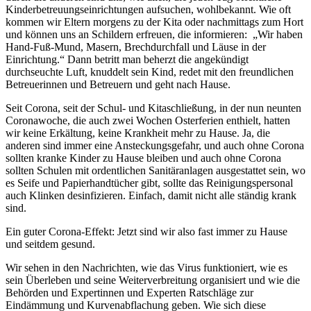
Kinderbetreuungseinrichtungen aufsuchen, wohlbekannt. Wie oft
kommen wir Eltern morgens zu der Kita oder nachmittags zum Hort
und können uns an Schildern erfreuen, die informieren: „Wir haben
Hand-Fuß-Mund, Masern, Brechdurchfall und Läuse in der
Einrichtung.“ Dann betritt man beherzt die angekündigt
durchseuchte Luft, knuddelt sein Kind, redet mit den freundlichen
Betreuerinnen und Betreuern und geht nach Hause.
Seit Corona, seit der Schul- und Kitaschließung, in der nun neunten
Coronawoche, die auch zwei Wochen Osterferien enthielt, hatten
wir keine Erkältung, keine Krankheit mehr zu Hause. Ja, die
anderen sind immer eine Ansteckungsgefahr, und auch ohne Corona
sollten kranke Kinder zu Hause bleiben und auch ohne Corona
sollten Schulen mit ordentlichen Sanitäranlagen ausgestattet sein, wo
es Seife und Papierhandtücher gibt, sollte das Reinigungspersonal
auch Klinken desinfizieren. Einfach, damit nicht alle ständig krank
sind.
Ein guter Corona-Effekt: Jetzt sind wir also fast immer zu Hause
und seitdem gesund.
Wir sehen in den Nachrichten, wie das Virus funktioniert, wie es
sein Überleben und seine Weiterverbreitung organisiert und wie die
Behörden und Expertinnen und Experten Ratschläge zur
Eindämmung und Kurvenabflachung geben. Wie sich diese