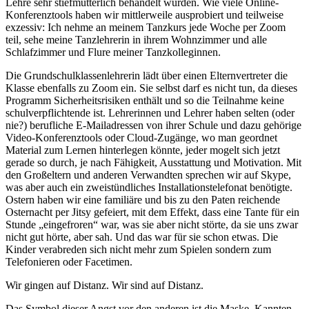
Lehre sehr stiefmütterlich behandelt wurden. Wie viele Online-
Konferenztools haben wir mittlerweile ausprobiert und teilweise
exzessiv: Ich nehme an meinem Tanzkurs jede Woche per Zoom
teil, sehe meine Tanzlehrerin in ihrem Wohnzimmer und alle
Schlafzimmer und Flure meiner Tanzkolleginnen.
Die Grundschulklassenlehrerin lädt über einen Elternvertreter die
Klasse ebenfalls zu Zoom ein. Sie selbst darf es nicht tun, da dieses
Programm Sicherheitsrisiken enthält und so die Teilnahme keine
schulverpflichtende ist. Lehrerinnen und Lehrer haben selten (oder
nie?) berufliche E-Mailadressen von ihrer Schule und dazu gehörige
Video-Konferenztools oder Cloud-Zugänge, wo man geordnet
Material zum Lernen hinterlegen könnte, jeder mogelt sich jetzt
gerade so durch, je nach Fähigkeit, Ausstattung und Motivation. Mit
den Großeltern und anderen Verwandten sprechen wir auf Skype,
was aber auch ein zweistündliches Installationstelefonat benötigte.
Ostern haben wir eine familiäre und bis zu den Paten reichende
Osternacht per Jitsy gefeiert, mit dem Effekt, dass eine Tante für ein
Stunde „eingefroren“ war, was sie aber nicht störte, da sie uns zwar
nicht gut hörte, aber sah. Und das war für sie schon etwas. Die
Kinder verabreden sich nicht mehr zum Spielen sondern zum
Telefonieren oder Facetimen.
Wir gingen auf Distanz. Wir sind auf Distanz.
Das Symbol dieser Angst vor den anderen ist die Maske. Kannten