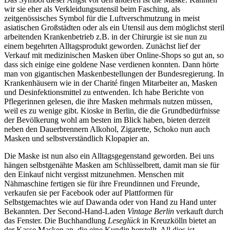
wir sie eher als Verkleidungsutensil beim Fasching, als
zeitgenössisches Symbol für die Luftverschmutzung in meist
asiatischen Großstädten oder als ein Utensil aus dem möglichst steril
arbeitenden Krankenbetrieb z.B. in der Chirurgie ist sie nun zu
einem begehrten Alltagsprodukt geworden. Zunächst lief der
Verkauf mit medizinischen Masken über Online-Shops so gut an, so
dass sich einige eine goldene Nase verdienen konnten. Dann hörte
man von gigantischen Maskenbestellungen der Bundesregierung. In
Krankenhäusern wie in der Charité fingen Mitarbeiter an, Masken
und Desinfektionsmittel zu entwenden. Ich habe Berichte von
Pflegerinnen gelesen, die ihre Masken mehrmals nutzen müssen,
weil es zu wenige gibt. Kioske in Berlin, die die Grundbedürfnisse
der Bevölkerung wohl am besten im Blick haben, bieten derzeit
neben den Dauerbrennern Alkohol, Zigarette, Schoko nun auch
Masken und selbstverständlich Klopapier an.
Die Maske ist nun also ein Alltagsgegenstand geworden. Bei uns
hängen selbstgenähte Masken am Schlüsselbrett, damit man sie für
den Einkauf nicht vergisst mitzunehmen. Menschen mit
Nähmaschine fertigen sie für ihre Freundinnen und Freunde,
verkaufen sie per Facebook oder auf Plattformen für
Selbstgemachtes wie auf Dawanda oder von Hand zu Hand unter
Bekannten. Der Second-Hand-Laden
Vintage Berlin
verkauft durch
das Fenster. Die Buchhandlung
Leseglück
in Kreuzkölln bietet an
der Kasse Masken an, die eine Kundin herstellt. All dies ist