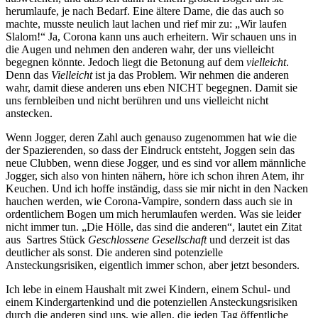
herumlaufe, je nach Bedarf. Eine ältere Dame, die das auch so
machte, musste neulich laut lachen und rief mir zu: „Wir laufen
Slalom!“ Ja, Corona kann uns auch erheitern. Wir schauen uns in
die Augen und nehmen den anderen wahr, der uns vielleicht
begegnen könnte. Jedoch liegt die Betonung auf dem
v
ielleicht
.
Denn das
Vielleicht
ist ja das Problem. Wir nehmen die anderen
wahr, damit diese anderen uns eben NICHT begegnen. Damit sie
uns fernbleiben und nicht berühren und uns vielleicht nicht
anstecken.
Wenn Jogger, deren Zahl auch genauso zugenommen hat wie die
der Spazierenden, so dass der Eindruck entsteht, Joggen sein das
neue Clubben, wenn diese Jogger, und es sind vor allem männliche
Jogger, sich also von hinten nähern, höre ich schon ihren Atem, ihr
Keuchen. Und ich hoffe inständig, dass sie mir nicht in den Nacken
hauchen werden, wie Corona-Vampire, sondern dass auch sie in
ordentlichem Bogen um mich herumlaufen werden. Was sie leider
nicht immer tun. „Die Hölle, das sind die anderen“, lautet ein Zitat
aus Sartres Stück
Geschlossene Gesellschaft
und derzeit ist das
deutlicher als sonst. Die anderen sind potenzielle
Ansteckungsrisiken, eigentlich immer schon, aber jetzt besonders.
Ich lebe in einem Haushalt mit zwei Kindern, einem Schul- und
einem Kindergartenkind und die potenziellen Ansteckungsrisiken
durch die anderen sind uns, wie allen, die jeden Tag öffentliche