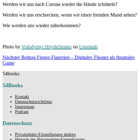
Werden wir uns nach Corona wieder die Hände schütteln?
Werden wir uns erschrecken, wenn wir einen fremden Mund sehen?
Wie werden uns wieder näherkommen?
Photo by
Volodymyr Hryshchenko
on
Unsplash
Beitragsnavigation
Nächster Beitrag
Finger-Flanerien – Digitales Theater als theatrales
Nächster
Game
Beitrag
54books
54Books
Kontakt
Datenschutzrichtlinie
Impressum
Podcast
Datenschutz
Privatsphäre-Einstellungen ändern
Historie der Privatsphäre-Einstellungen