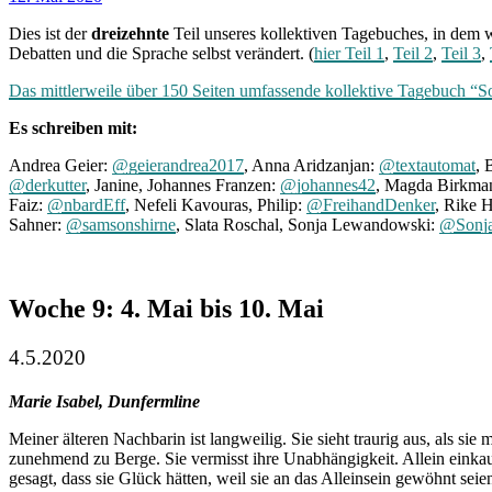
Dies ist der
dreizehnte
Teil unseres kollektiven Tagebuches, in dem w
Debatten und die Sprache selbst verändert. (
hier Teil 1
,
Teil 2
,
Teil 3
,
Das mittlerweile über 150 Seiten umfassende kollektive Tagebuch “So
Es schreiben mit:
Andrea Geier:
@geierandrea2017
, Anna Aridzanjan:
@textautomat
, 
@derkutter
, Janine, Johannes Franzen:
@johannes42
, Magda Birkma
Faiz:
@nbardEff
, Nefeli Kavouras, Philip:
@FreihandDenker
, Rike 
Sahner:
@samsonshirne
, Slata Roschal, Sonja Lewandowski:
@Sonj
Woche 9: 4. Mai bis 10. Mai
4.5.2020
Marie Isabel, Dunfermline
Meiner älteren Nachbarin ist langweilig. Sie sieht traurig aus, als sie
zunehmend zu Berge. Sie vermisst ihre Unabhängigkeit. Allein einkau
gesagt, dass sie Glück hätten, weil sie an das Alleinsein gewöhnt sei