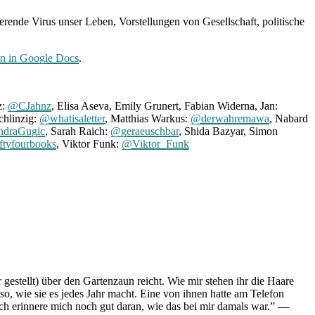
erende Virus unser Leben, Vorstellungen von Gesellschaft, politische
ion in Google Docs
.
z:
@CJahnz
, Elisa Aseva, Emily Grunert, Fabian Widerna, Jan:
chlinzig:
@whatisaletter
, Matthias Warkus:
@derwahremawa
, Nabard
draGugic
, Sarah Raich:
@geraeuschbar
, Shida Bazyar, Simon
ftyfourbooks
, Viktor Funk:
@Viktor_Funk
r gestellt) über den Gartenzaun reicht. Wie mir stehen ihr die Haare
, wie sie es jedes Jahr macht. Eine von ihnen hatte am Telefon
Ich erinnere mich noch gut daran, wie das bei mir damals war.” ––