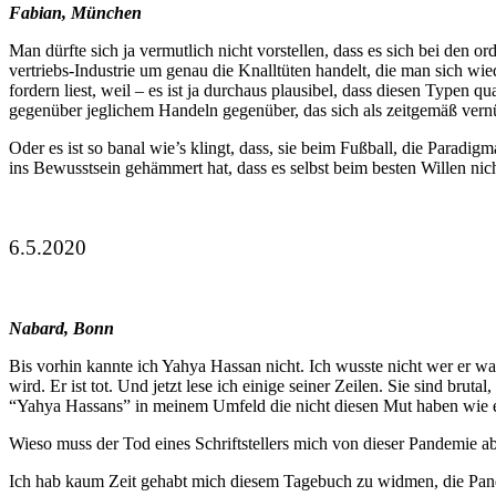
Fabian, München
Man dürfte sich ja vermutlich nicht vorstellen, dass es sich bei den
vertriebs-Industrie um genau die Knalltüten handelt, die man sich wi
fordern liest, weil – es ist ja durchaus plausibel, dass diesen Type
gegenüber jeglichem Handeln gegenüber, das sich als zeitgemäß vernü
Oder es ist so banal wie’s klingt, dass, sie beim Fußball, die Paradigmat
ins Bewusstsein gehämmert hat, dass es selbst beim besten Willen nic
6.5.2020
Nabard, Bonn
Bis vorhin kannte ich Yahya Hassan nicht. Ich wusste nicht wer er wa
wird. Er ist tot. Und jetzt lese ich einige seiner Zeilen. Sie sind bru
“Yahya Hassans” in meinem Umfeld die nicht diesen Mut haben wie er 
Wieso muss der Tod eines Schriftstellers mich von dieser Pandemie 
Ich hab kaum Zeit gehabt mich diesem Tagebuch zu widmen, die Pandem