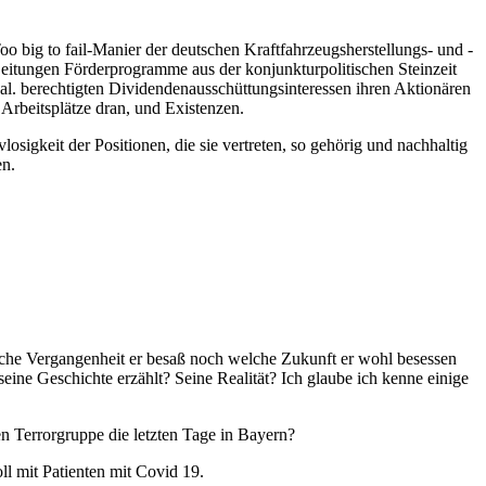
oo big to fail-Manier der deutschen Kraftfahrzeugsherstellungs- und -
 Zeitungen Förderprogramme aus der konjunkturpolitischen Steinzeit
 al. berechtigten Dividendenausschüttungsinteressen ihren Aktionären
Arbeitsplätze dran, und Existenzen.
ivlosigkeit der Positionen, die sie vertreten, so gehörig und nachhaltig
en.
Welche Vergangenheit er besaß noch welche Zukunft er wohl besessen
 seine Geschichte erzählt? Seine Realität? Ich glaube ich kenne einige
n Terrorgruppe die letzten Tage in Bayern?
ll mit Patienten mit Covid 19.