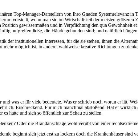
 ordinären Top-Manager-Darstellern von Ihro Gnaden Systemrelevanz in T
ederum vorstellt, wenn man sie im Wirtschaftsteil der meisten größeren
n qua Position gewissermaßen und in Verpflichtung den qua Gewohnheit et
nftig aufgreifen ließe, die Hände gebunden sind; und natürlich hängen 
ik der institutionellen Interessen, für die sie stehen, ihnen die Alternat
ht mehr möglich ist, in andere, wahlweise kreative Richtungen zu denk
r und was er für viele bedeutete. Was er schrieb noch woran er litt. 
tal, ehrlich. Erschreckend. Für mich manchmal abstoßend. Hat er wirklich
es hatte und sich so öffentlich zur Schau zu stellen.
ablenken? Oder die Brandanschläge wohl verübt von einer rechtsextreme
ie beginnt sich jetzt erst zu lockern doch die Krankenhäuser sind vo