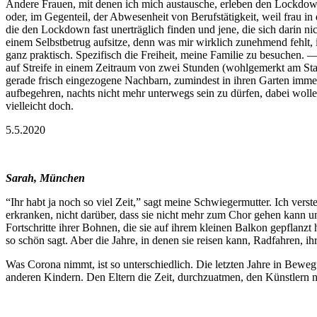
Andere Frauen, mit denen ich mich austausche, erleben den Lockdown 
oder, im Gegenteil, der Abwesenheit von Berufstätigkeit, weil frau 
die den Lockdown fast unerträglich finden und jene, die sich darin ni
einem Selbstbetrug aufsitze, denn was mir wirklich zunehmend fehlt, i
ganz praktisch. Spezifisch die Freiheit, meine Familie zu besuchen.
auf Streife in einem Zeitraum von zwei Stunden (wohlgemerkt am Stad
gerade frisch eingezogene Nachbarn, zumindest in ihren Garten imme
aufbegehren, nachts nicht mehr unterwegs sein zu dürfen, dabei wolle
vielleicht doch.
5.5.2020
Sarah, München
“Ihr habt ja noch so viel Zeit,” sagt meine Schwiegermutter. Ich verste
erkranken, nicht darüber, dass sie nicht mehr zum Chor gehen kann un
Fortschritte ihrer Bohnen, die sie auf ihrem kleinen Balkon gepflanzt h
so schön sagt. Aber die Jahre, in denen sie reisen kann, Radfahren, i
Was Corona nimmt, ist so unterschiedlich. Die letzten Jahre in Bew
anderen Kindern. Den Eltern die Zeit, durchzuatmen, den Künstlern 