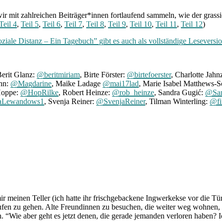
ir mit zahlreichen Beiträger*innen fortlaufend sammeln, wie der grassi
Teil 4
,
Teil 5
,
Teil 6
,
Teil 7
,
Teil 8
,
Teil 9
,
Teil 10
,
Teil 11
,
Teil 12
)
ziale Distanz – Ein Tagebuch” gibt es auch als vollständige Lesevers
Berit Glanz:
@beritmiriam
, Birte Förster:
@birtefoerster
, Charlotte Jahn
nn:
@Magdarine
, Maike Ladage
@mai17lad
, Marie Isabel Matthews-S
Hoppe:
@HopRilke
, Robert Heinze:
@rob_heinze
, Sandra Gugić:
@San
aLewandows1
, Svenja Reiner:
@SvenjaReiner
, Tilman Winterling:
@fi
 mir meinen Teller (ich hatte ihr frischgebackene Ingwerkekse vor die Tü
fen zu gehen. Alte Freundinnen zu besuchen, die weiter weg wohnen, so
en. “Wie aber geht es jetzt denen, die gerade jemanden verloren haben? 