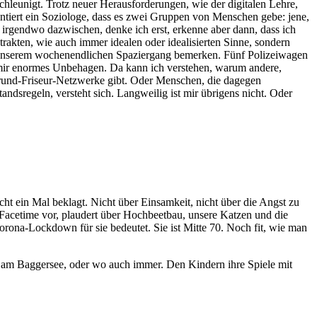
hleunigt. Trotz neuer Herausforderungen, wie der digitalen Lehre,
ntiert ein Soziologe, dass es zwei Gruppen von Menschen gebe: jene,
h irgendwo dazwischen, denke ich erst, erkenne aber dann, dass ich
strakten, wie auch immer idealen oder idealisierten Sinne, sondern
auf unserem wochenendlichen Spaziergang bemerken. Fünf Polizeiwagen
t mir enormes Unbehagen. Da kann ich verstehen, warum andere,
rgrund-Friseur-Netzwerke gibt. Oder Menschen, die dagegen
ndsregeln, versteht sich. Langweilig ist mir übrigens nicht. Oder
 nicht ein Mal beklagt. Nicht über Einsamkeit, nicht über die Angst zu
r Facetime vor, plaudert über Hochbeetbau, unsere Katzen und die
r Corona-Lockdown für sie bedeutet. Sie ist Mitte 70. Noch fit, wie man
n am Baggersee, oder wo auch immer. Den Kindern ihre Spiele mit