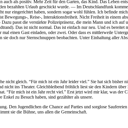
auch als positiv. Mehr Zeit für den Garten, das Kind. Das Leben entsc
in den bezahlten Urlaub geschickt wurde. –– Im Deutschlandfunk komme
cht nur eingerichtet haben, sondern sogar wohl fühlen. Ich befinde mic
st Bewegungs-, Reise-, Interaktionsfreiheit. Nicht Freiheit in einem ab
 –– Dazu passt die verstärkte Polizeipräsenz, die mein Mann und ich 
trand). Das ist nicht normal. Das ist einfach nur neu. Und es bereite
r mal einen Gast einladen, oder zwei. Oder dass es mittlerweile Unte
n sie doch nur Sternschnuppen beobachten. Unter Einhaltung aller Absta
he nicht gleich. “Für mich ist ein Jahr leider viel.” Sie hat sich bisher
d nicht ins Theater. Gleichbleibend fröhlich liest sie den Kindern übe
at. “Für mich ist ein Jahr recht viel.” Erst jetzt wird mir klar, was de
hre Enkel zu Besuch haben, sind gezählter als unsere.
egung. Den Jugendlichen die Chance auf Parties und sorglose Saufereie
nimmt sie die Bühne, uns allen die Gemeinschaft.