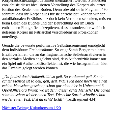
Körperausscheidungen detailliert thematisiert werden. Stattdessen
entzieht sie dieser idealisierten Vorstellung des Körpers als letzter
Bastion des Realen den Boden. Denn obwohl sie in Fragment 470
schreibt, dass ihr Körper alles für sie entscheidet, können wir der
autofiktionalen Erzählinstanz doch kein Vertrauen schenken, müssen
beim Lesen des Buches und der Betrachtung der im Buch
enthaltenen Fotografien akzeptieren, dass besonders der weiblich
gelesene Körper im Patriarchat verschiedensten Projektionen
unterliegt.
Gerade die bewusste performative Selbstinszenierung ermöglicht
dem Individuum Freiheitsräume. So zeigt Sarah Berger mit ihren
Erzählverfahren, die an das fragmentarische Selbstnarrativieren in
den sozialen Medien angelehnt sind, dass Authentizität immer nur
ein Spiel mit Authentizitätseffekten ist, die wie Instagramfilter über
das Erzählte gelegt werden können.
„Du findest doch Authentizität so geil. So verdammt geil. So ein
echter Mensch ist so geil, geil, geil. WTF! Ich habe noch nie einen
echten Menschen gesehen; schon gar nicht hier in Unbenannt 3
OpenOffice.org Writer. Wo ist denn dieser echte Mensch? Die Sarah
schreibt schon wieder einen Text. Die echte Sarah schreibt schon
wieder einen Text. Bist du echt? Echt!“
(Textfragment 434)
Beitragsnavigation
Nächster
Nächster Beitrag
Kulturkonsum 1/20
Beitrag