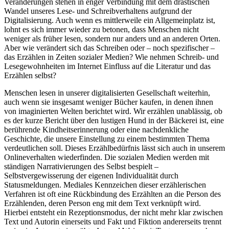
Veränderungen stehen in enger Verbindung mit dem drastischen
Wandel unseres Lese- und Schreibverhaltens aufgrund der
Digitalisierung. Auch wenn es mittlerweile ein Allgemeinplatz ist,
lohnt es sich immer wieder zu betonen, dass Menschen nicht
weniger als früher lesen, sondern nur anders und an anderen Orten.
Aber wie verändert sich das Schreiben oder – noch spezifischer –
das Erzählen in Zeiten sozialer Medien? Wie nehmen Schreib- und
Lesegewohnheiten im Internet Einfluss auf die Literatur und das
Erzählen selbst?
Menschen lesen in unserer digitalisierten Gesellschaft weiterhin,
auch wenn sie insgesamt weniger Bücher kaufen, in denen ihnen
von imaginierten Welten berichtet wird. Wir erzählen unablässig, ob
es der kurze Bericht über den lustigen Hund in der Bäckerei ist, eine
berührende Kindheitserinnerung oder eine nachdenkliche
Geschichte, die unsere Einstellung zu einem bestimmten Thema
verdeutlichen soll. Dieses Erzählbedürfnis lässt sich auch in unserem
Onlineverhalten wiederfinden. Die sozialen Medien werden mit
ständigen Narrativierungen des Selbst bespielt –
Selbstvergewisserung der eigenen Individualität durch
Statusmeldungen. Mediales Kennzeichen dieser erzählerischen
Verfahren ist oft eine Rückbindung des Erzählten an die Person des
Erzählenden, deren Person eng mit dem Text verknüpft wird.
Hierbei entsteht ein Rezeptionsmodus, der nicht mehr klar zwischen
Text und Autorin einerseits und Fakt und Fiktion andererseits trennt