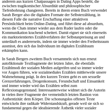
anderem aus kurzen Chatpassagen in Dating Apps besteht, die
zwischen tragikomischer Absurdität und philosophischer
Tiefenbohrung changieren. Bereits in ihrem ersten Buch verwendet
Sarah Berger also die digitalen Formate der Selbsterzählung, in
diesem Falle die narrative Erschaffung einer attraktiven
Persönlichkeit beim Online-Dating, und führt diese ad absurdum,
wenn die Chats immer wieder aus dem Ruder laufen oder die
Kommunikation krachend scheitert. Damit eignet sie sich einerseits
ein marktorientiertes Erzählverfahren der Selbstanpreisung an und
unterläuft es andererseits, indem sie immer wieder den Freiheitsraum
ausmisst, den sich das Individuum im digitalen Erzählraum
erkämpfen kann.
In Sarah Bergers zweitem Buch versammeln sich nun erneut
autofiktionale Textfragmente der letzten Jahre, die ebenfalls
Erzählmodi der sozialen Medien aufgreifen und so immer wieder
vor Augen führen, wie sozialmediales Erzählen mittlerweile unsere
Wahrnehmung prägt. In den kurzen Texten geht es um sexuelle
Grenzerfahrungen, Drogenkonsum, Freundschaft und Einsamkeit
und immer wieder wird das Erzählen selbst zum
Reflexionsgegenstand. Interessanterweise widmet sich die Autorin
in vielen ihrer Fragmente der vermeintlich letzten Bastion von
Authentizität: dem Körper. Die schonungslos offenen Texte
entwickeln ihre radikale Widerstandskraft, gerade weil sie sich so
fundamental gegen die idealisierende Ästhetik vieler sozialer