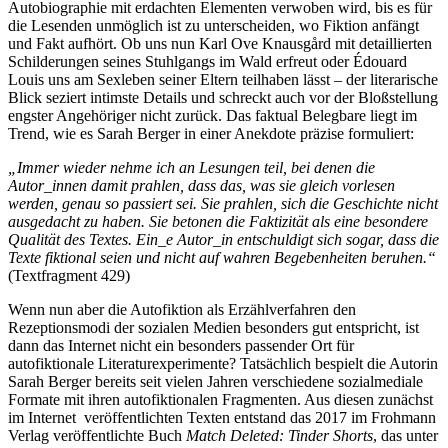
Autobiographie mit erdachten Elementen verwoben wird, bis es für
die Lesenden unmöglich ist zu unterscheiden, wo Fiktion anfängt
und Fakt aufhört. Ob uns nun Karl Ove Knausgård mit detaillierten
Schilderungen seines Stuhlgangs im Wald erfreut oder Édouard
Louis uns am Sexleben seiner Eltern teilhaben lässt – der literarische
Blick seziert intimste Details und schreckt auch vor der Bloßstellung
engster Angehöriger nicht zurück. Das faktual Belegbare liegt im
Trend, wie es Sarah Berger in einer Anekdote präzise formuliert:
„Immer wieder nehme ich an Lesungen teil, bei denen die
Autor_innen damit prahlen, dass das, was sie gleich vorlesen
werden, genau so passiert sei. Sie prahlen, sich die Geschichte nicht
ausgedacht zu haben. Sie betonen die Faktizität als eine besondere
Qualität des Textes. Ein_e Autor_in entschuldigt sich sogar, dass die
Texte fiktional seien und nicht auf wahren Begebenheiten beruhen.“
(Textfragment 429)
Wenn nun aber die Autofiktion als Erzählverfahren den
Rezeptionsmodi der sozialen Medien besonders gut entspricht, ist
dann das Internet nicht ein besonders passender Ort für
autofiktionale Literaturexperimente? Tatsächlich bespielt die Autorin
Sarah Berger bereits seit vielen Jahren verschiedene sozialmediale
Formate mit ihren autofiktionalen Fragmenten. Aus diesen zunächst
im Internet veröffentlichten Texten entstand das 2017 im Frohmann
Verlag veröffentlichte Buch
Match Deleted: Tinder Shorts
, das unter