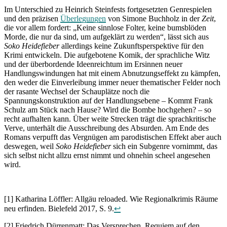
Im Unterschied zu Heinrich Steinfests fortgesetzten Genrespielen
und den präzisen
Überlegungen
von Simone Buchholz in der
Zeit
,
die vor allem fordert: „Keine sinnlose Folter, keine bumsblöden
Morde, die nur da sind, um aufgeklärt zu werden“, lässt sich aus
Soko Heidefieber
allerdings keine Zukunftsperspektive für den
Krimi entwickeln. Die aufgebotene Komik, der sprachliche Witz
und der überbordende Ideenreichtum im Ersinnen neuer
Handlungswindungen hat mit einem Abnutzungseffekt zu kämpfen,
den weder die Einverleibung immer neuer thematischer Felder noch
der rasante Wechsel der Schauplätze noch die
Spannungskonstruktion auf der Handlungsebene – Kommt Frank
Schulz am Stück nach Hause? Wird die Bombe hochgehen? – so
recht aufhalten kann. Über weite Strecken trägt die sprachkritische
Verve, unterhält die Ausschreibung des Absurden. Am Ende des
Romans verpufft das Vergnügen am parodistischen Effekt aber auch
deswegen, weil
Soko Heidefieber
sich ein Subgenre vornimmt, das
sich selbst nicht allzu ernst nimmt und ohnehin scheel angesehen
wird.
[1] Katharina Löffler: Allgäu reloaded. Wie Regionalkrimis Räume
neu erfinden. Bielefeld 2017, S. 9.
↩
[2] Friedrich Dürrenmatt: Das Versprechen. Requiem auf den