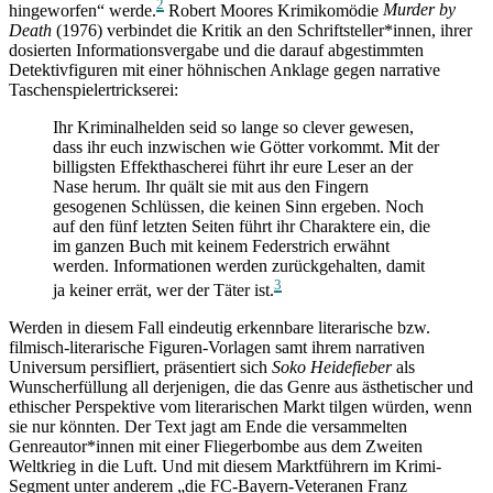
2
hingeworfen“ werde.
Robert Moores Krimikomödie
Murder by
Death
(1976) verbindet die Kritik an den Schriftsteller*innen, ihrer
dosierten Informationsvergabe und die darauf abgestimmten
Detektivfiguren mit einer höhnischen Anklage gegen narrative
Taschenspielertrickserei:
Ihr Kriminalhelden seid so lange so clever gewesen,
dass ihr euch inzwischen wie Götter vorkommt. Mit der
billigsten Effekthascherei führt ihr eure Leser an der
Nase herum. Ihr quält sie mit aus den Fingern
gesogenen Schlüssen, die keinen Sinn ergeben. Noch
auf den fünf letzten Seiten führt ihr Charaktere ein, die
im ganzen Buch mit keinem Federstrich erwähnt
werden. Informationen werden zurückgehalten, damit
3
ja keiner errät, wer der Täter ist.
Werden in diesem Fall eindeutig erkennbare literarische bzw.
filmisch-literarische Figuren-Vorlagen samt ihrem narrativen
Universum persifliert, präsentiert sich
Soko Heidefieber
als
Wunscherfüllung all derjenigen, die das Genre aus ästhetischer und
ethischer Perspektive vom literarischen Markt tilgen würden, wenn
sie nur könnten. Der Text jagt am Ende die versammelten
Genreautor*innen mit einer Fliegerbombe aus dem Zweiten
Weltkrieg in die Luft. Und mit diesem Marktführern im Krimi-
Segment unter anderem „die FC-Bayern-Veteranen Franz