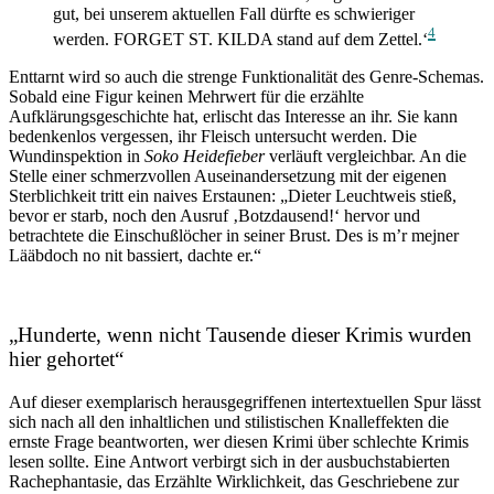
gut, bei unserem aktuellen Fall dürfte es schwieriger
4
werden. FORGET ST. KILDA stand auf dem Zettel.‘
Enttarnt wird so auch die strenge Funktionalität des Genre-Schemas.
Sobald eine Figur keinen Mehrwert für die erzählte
Aufklärungsgeschichte hat, erlischt das Interesse an ihr. Sie kann
bedenkenlos vergessen, ihr Fleisch untersucht werden. Die
Wundinspektion in
Soko Heidefieber
verläuft vergleichbar. An die
Stelle einer schmerzvollen Auseinandersetzung mit der eigenen
Sterblichkeit tritt ein naives Erstaunen: „Dieter Leuchtweis stieß,
bevor er starb, noch den Ausruf ‚Botzdausend!‘ hervor und
betrachtete die Einschußlöcher in seiner Brust. Des is m’r mejner
Lääbdoch no nit bassiert, dachte er.“
„Hunderte, wenn nicht Tausende dieser Krimis wurden
hier gehortet“
Auf dieser exemplarisch herausgegriffenen intertextuellen Spur lässt
sich nach all den inhaltlichen und stilistischen Knalleffekten die
ernste Frage beantworten, wer diesen Krimi über schlechte Krimis
lesen sollte. Eine Antwort verbirgt sich in der ausbuchstabierten
Rachephantasie, das Erzählte Wirklichkeit, das Geschriebene zur