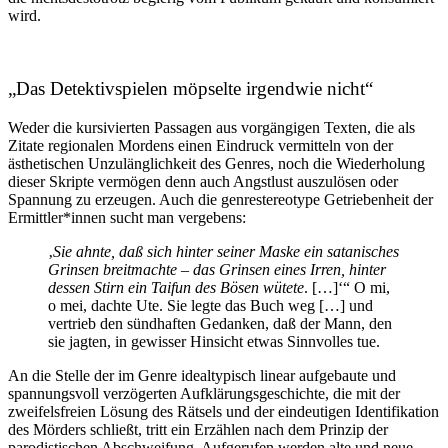
wird.
„Das Detektivspielen möpselte irgendwie nicht“
Weder die kursivierten Passagen aus vorgängigen Texten, die als
Zitate regionalen Mordens einen Eindruck vermitteln von der
ästhetischen Unzulänglichkeit des Genres, noch die Wiederholung
dieser Skripte vermögen denn auch Angstlust auszulösen oder
Spannung zu erzeugen. Auch die genrestereotype Getriebenheit der
Ermittler*innen sucht man vergebens:
‚
Sie ahnte, daß sich hinter seiner Maske ein satanisches
Grinsen breitmachte – das Grinsen eines Irren, hinter
dessen Stirn ein Taifun des Bösen wütete
. […]‘“ O mi,
o mei, dachte Ute. Sie legte das Buch weg […] und
vertrieb den sündhaften Gedanken, daß der Mann, den
sie jagten, in gewisser Hinsicht etwas Sinnvolles tue.
An die Stelle der im Genre idealtypisch linear aufgebaute und
spannungsvoll verzögerten Aufklärungsgeschichte, die mit der
zweifelsfreien Lösung des Rätsels und der eindeutigen Identifikation
des Mörders schließt, tritt ein Erzählen nach dem Prinzip der
parodistischen Abschweifung. Aufgerufen werden alte und neue