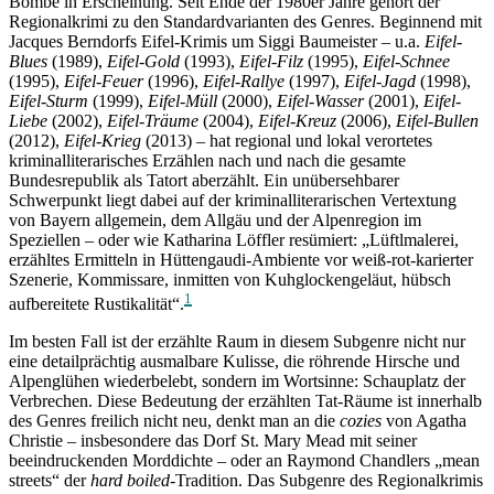
Bombe in Erscheinung. Seit Ende der 1980er Jahre gehört der
Regionalkrimi zu den Standardvarianten des Genres. Beginnend mit
Jacques Berndorfs Eifel-Krimis um Siggi Baumeister – u.a.
Eifel-
Blues
(1989),
Eifel-Gold
(1993),
Eifel-Filz
(1995),
Eifel-Schnee
(1995),
Eifel-Feuer
(1996),
Eifel-Rallye
(1997),
Eifel-Jagd
(1998),
Eifel-Sturm
(1999),
Eifel-Müll
(2000),
Eifel-Wasser
(2001),
Eifel-
Liebe
(2002),
Eifel-Träume
(2004),
Eifel-Kreuz
(2006),
Eifel-Bullen
(2012),
Eifel-Krieg
(2013) – hat regional und lokal verortetes
kriminalliterarisches Erzählen nach und nach die gesamte
Bundesrepublik als Tatort aberzählt. Ein unübersehbarer
Schwerpunkt liegt dabei auf der kriminalliterarischen Vertextung
von Bayern allgemein, dem Allgäu und der Alpenregion im
Speziellen – oder wie Katharina Löffler resümiert: „Lüftlmalerei,
erzähltes Ermitteln in Hüttengaudi-Ambiente vor weiß-rot-karierter
Szenerie, Kommissare, inmitten von Kuhglockengeläut, hübsch
1
aufbereitete Rustikalität“.
Im besten Fall ist der erzählte Raum in diesem Subgenre nicht nur
eine detailprächtig ausmalbare Kulisse, die röhrende Hirsche und
Alpenglühen wiederbelebt, sondern im Wortsinne: Schauplatz der
Verbrechen. Diese Bedeutung der erzählten Tat-Räume ist innerhalb
des Genres freilich nicht neu, denkt man an die
cozies
von Agatha
Christie – insbesondere das Dorf St. Mary Mead mit seiner
beeindruckenden Morddichte – oder an Raymond Chandlers „mean
streets“ der
hard boiled
-Tradition. Das Subgenre des Regionalkrimis