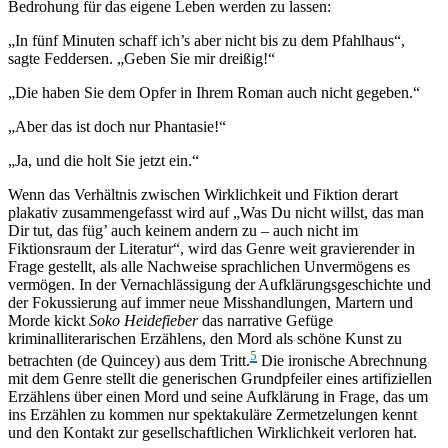
Bedrohung für das eigene Leben werden zu lassen:
„In fünf Minuten schaff ich’s aber nicht bis zu dem Pfahlhaus“,
sagte Feddersen. „Geben Sie mir dreißig!“
„Die haben Sie dem Opfer in Ihrem Roman auch nicht gegeben.“
„Aber das ist doch nur Phantasie!“
„Ja, und die holt Sie jetzt ein.“
Wenn das Verhältnis zwischen Wirklichkeit und Fiktion derart
plakativ zusammengefasst wird auf „Was Du nicht willst, das man
Dir tut, das füg’ auch keinem andern zu – auch nicht im
Fiktionsraum der Literatur“, wird das Genre weit gravierender in
Frage gestellt, als alle Nachweise sprachlichen Unvermögens es
vermögen. In der Vernachlässigung der Aufklärungsgeschichte und
der Fokussierung auf immer neue Misshandlungen, Martern und
Morde kickt
Soko Heidefieber
das narrative Gefüge
kriminalliterarischen Erzählens, den Mord als schöne Kunst zu
5
betrachten (de Quincey) aus dem Tritt.
Die ironische Abrechnung
mit dem Genre stellt die generischen Grundpfeiler eines artifiziellen
Erzählens über einen Mord und seine Aufklärung in Frage, das um
ins Erzählen zu kommen nur spektakuläre Zermetzelungen kennt
und den Kontakt zur gesellschaftlichen Wirklichkeit verloren hat.