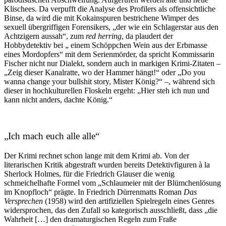
Klischees. Da verpufft die Analyse des Profilers als offensichtliche
Binse, da wird die mit Kokainspuren bestrichene Wimper des
sexuell übergriffigen Forensikers, „der wie ein Schlagerstar aus den
Achtzigern aussah“, zum
red herring
, da plaudert der
Hobbydetektiv bei „ einem Schöppchen Wein aus der Erbmasse
eines Mordopfers“ mit dem Serienmörder, da spricht Kommissarin
Fischer nicht nur Dialekt, sondern auch in markigen Krimi-Zitaten –
„Zeig dieser Kanalratte, wo der Hammer hängt!“ oder „Do you
wanna change your bullshit story, Mister König?“ –, während sich
dieser in hochkulturellen Floskeln ergeht: „Hier steh ich nun und
kann nicht anders, dachte König.“
„Ich mach euch alle alle“
Der Krimi rechnet schon lange mit dem Krimi ab. Von der
literarischen Kritik abgestraft wurden bereits Detektivfiguren à la
Sherlock Holmes, für die Friedrich Glauser die wenig
schmeichelhafte Formel vom „Schlaumeier mit der Blümchenlösung
im Knopfloch“ prägte. In Friedrich Dürrenmatts Roman
Das
Versprechen
(1958) wird den artifiziellen Spielregeln eines Genres
widersprochen, das den Zufall so kategorisch ausschließt, dass „die
Wahrheit […] den dramaturgischen Regeln zum Fraße