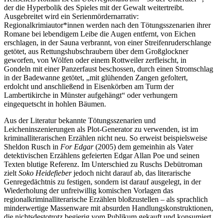
der die Hyperbolik des Spieles mit der Gewalt weitertreibt.
Ausgebreitet wird ein Serienmördernarrativ:
Regionalkrimiautor*innen werden nach den Tötungsszenarien ihrer
Romane bei lebendigem Leibe die Augen entfernt, von Eichen
erschlagen, in der Sauna verbrannt, von einer Streifenruderschlange
getötet, aus Rettungshubschraubern über dem Großglockner
geworfen, von Wölfen oder einem Rottweiler zerfleischt, in
Gondeln mit einer Panzerfaust beschossen, durch einen Stromschlag
in der Badewanne getötet, „mit glühenden Zangen gefoltert,
erdolcht und anschließend in Eisenkörben am Turm der
Lambertikirche in Münster aufgehängt“ oder verhungern
eingequetscht in hohlen Bäumen.
Aus der Literatur bekannte Tötungsszenarien und
Leicheninszenierungen als Plot-Generator zu verwenden, ist im
kriminalliterarischen Erzählen nicht neu. So erweist beispielsweise
Sheldon Rusch in
For Edgar
(2005) dem gemeinhin als Vater
detektivischen Erzählens gefeierten Edgar Allan Poe und seinen
Texten blutige Referenz. Im Unterschied zu Ruschs Debütroman
zielt
Soko Heidefieber
jedoch nicht darauf ab, das literarische
Genregedächtnis zu festigen, sondern ist darauf ausgelegt, in der
Wiederholung der unfreiwillig komischen Vorlagen das
regionalkriminalliterarische Erzählen bloßzustellen – als sprachlich
minderwertige Massenware mit absurden Handlungskonstruktionen,
die nichtsdestotrotz begierig vom Publikum gekauft und konsumiert