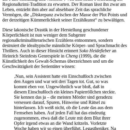
Regionalkrimi-Tradition zu erwarten. Der Roman lässt ihn zwar am
Leben, entzieht ihm aber auf absehbare Zeit das sprachliche
Vermögen, die „Diskrepanz zwischen der Masse der Plot Points und
der derzeitigen Kümmerlichkeit seiner Erzählkunst“ zu bewältigen.
Diese lakonische Drastik in der Herstellung geschundener
Körperlichkeit ist nun weniger dem Subgenre
regionalkriminalliterarischen Erzählens entnommen, sondern
destruiert die idealtypische männliche Körper- und Sprachmacht des
Thrillers. Auch in dieser Hinsicht erinnert
Soko Heidefieber
an
Heinrich Steinfests Genrespiele in
Cheng
(1999), die die
Künstlichkeit des Gewalt-Schemas überzeichnen und um die
Geschwätzigkeit der Serientäter wissen:
‚Nun, sein Assistent hatte ein Einschußloch zwischen
den Augen und war seit drei Tagen tot. Gut, so was
kommt eben vor. Ungewöhnlich war bloß, daß in
diesem Einschußloch ein kleines Papierröllchen steckte.
Sie kennen das ja – die meisten Mörder sind geradezu
versessen darauf, Spuren, Hinweise und Rätsel zu
hinterlassen. Ich weiß nicht, ob die Leute das aus dem
Fernsehen haben. Auf jeden Fall hat das eindeutig
zugenommen, etwa daß die Leute mit dem Blut ihrer
Opfer irgend etwas an die Wand kritzeln. Vorletzte
Woche haben wir so einen überführt, Legastheniker. Na