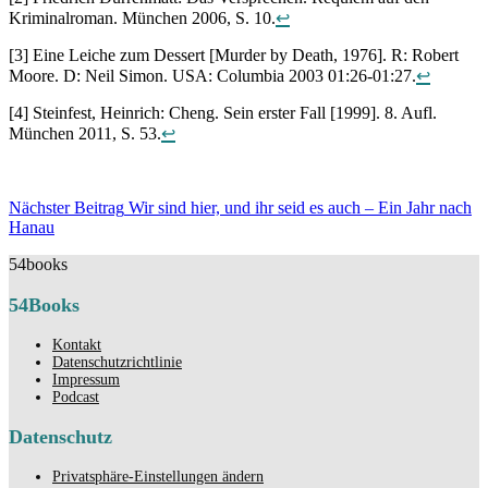
Kriminalroman. München 2006, S. 10.
↩
[3] Eine Leiche zum Dessert [Murder by Death, 1976]. R: Robert
Moore. D: Neil Simon. USA: Columbia 2003 01:26-01:27.
↩
[4] Steinfest, Heinrich: Cheng. Sein erster Fall [1999]. 8. Aufl.
München 2011, S. 53.
↩
Beitragsnavigation
Nächster Beitrag
Wir sind hier, und ihr seid es auch – Ein Jahr nach
Nächster
Hanau
Beitrag
54books
54Books
Kontakt
Datenschutzrichtlinie
Impressum
Podcast
Datenschutz
Privatsphäre-Einstellungen ändern