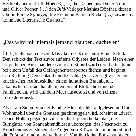
Beckenbauer und Ulli Hoeneß, […] die Comedians Dieter Nuhr
und Oliver Pocher, […] den
Bild
-Verleger Mathias Döpfner, dessen
Chefin Friede Springer, ihre Freundin Patricia Riekel […] sowie das
komplette Literarische Quartett.“
„Das wird mir niemals jemand glauben, dachte er“
Übrig bleibt nach diesem Massaker der Krimiautor Frank Schulz.
Den schickt der Text zuvor auf eine Odyssee der Leiden. Nach einer
körperlichen Auseinandersetzung am Strand wird er verhaftet, kann
bei einem Unfall des Gefangenentransportes fliehen und beginnt
sich Richtung Deutschland durchzuschlagen – verfolgt von einem
griechischen Auftragskiller, einem hungrigen Braunbären,
albanischen Drogenhändlern, einen auf Blutrache sinnenden
Familienclan, wird auf dem Meer ausgesetzt und von einem
Tornado erfasst.
Als er am Strand von der Familie Hirschbichler aufgelesen und im
Wohnmobil über die Grenzen geschmuggelt wird, scheint er „durch
sieben Höllen gegangen zu sein: die Lippen dunkelblau, die
Stirnglatze von Sonnenbrandblasen überzogen, das Nasenbein zu
Knochenmus zerstoßen, die Augen von Rißwunden umrändert und
die Füße schrundig und verhornt“. Von ihm keine Fortsetzung der