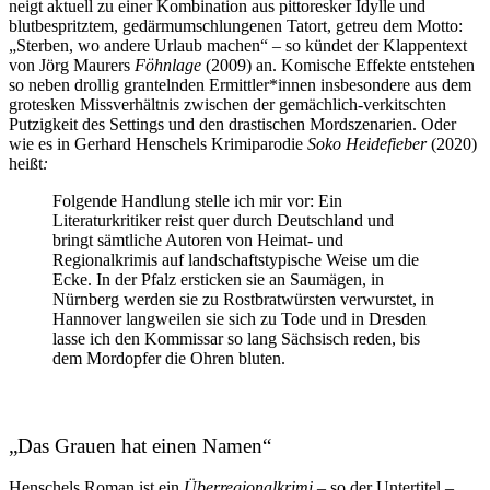
neigt aktuell zu einer Kombination aus pittoresker Idylle und
blutbespritztem, gedärmumschlungenen Tatort, getreu dem Motto:
„Sterben, wo andere Urlaub machen“ – so kündet der Klappentext
von Jörg Maurers
Föhnlage
(2009) an. Komische Effekte entstehen
so neben drollig grantelnden Ermittler*innen insbesondere aus dem
grotesken Missverhältnis zwischen der gemächlich-verkitschten
Putzigkeit des Settings und den drastischen Mordszenarien. Oder
wie es in Gerhard Henschels Krimiparodie
Soko Heidefieber
(2020)
heißt
:
Folgende Handlung stelle ich mir vor: Ein
Literaturkritiker reist quer durch Deutschland und
bringt sämtliche Autoren von Heimat- und
Regionalkrimis auf landschaftstypische Weise um die
Ecke. In der Pfalz ersticken sie an Saumägen, in
Nürnberg werden sie zu Rostbratwürsten verwurstet, in
Hannover langweilen sie sich zu Tode und in Dresden
lasse ich den Kommissar so lang Sächsisch reden, bis
dem Mordopfer die Ohren bluten.
„Das Grauen hat einen Namen“
Henschels Roman ist ein
Überregionalkrimi
– so der Untertitel –,