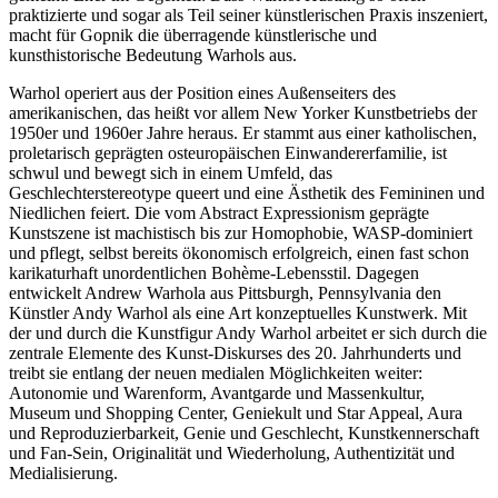
praktizierte und sogar als Teil seiner künstlerischen Praxis inszeniert,
macht für Gopnik die überragende künstlerische und
kunsthistorische Bedeutung Warhols aus.
Warhol operiert aus der Position eines Außenseiters des
amerikanischen, das heißt vor allem New Yorker Kunstbetriebs der
1950er und 1960er Jahre heraus. Er stammt aus einer katholischen,
proletarisch geprägten osteuropäischen Einwandererfamilie, ist
schwul und bewegt sich in einem Umfeld, das
Geschlechterstereotype queert und eine Ästhetik des Femininen und
Niedlichen feiert. Die vom Abstract Expressionism geprägte
Kunstszene ist machistisch bis zur Homophobie, WASP-dominiert
und pflegt, selbst bereits ökonomisch erfolgreich, einen fast schon
karikaturhaft unordentlichen Bohème-Lebensstil. Dagegen
entwickelt Andrew Warhola aus Pittsburgh, Pennsylvania den
Künstler Andy Warhol als eine Art konzeptuelles Kunstwerk. Mit
der und durch die Kunstfigur Andy Warhol arbeitet er sich durch die
zentrale Elemente des Kunst-Diskurses des 20. Jahrhunderts und
treibt sie entlang der neuen medialen Möglichkeiten weiter:
Autonomie und Warenform, Avantgarde und Massenkultur,
Museum und Shopping Center, Geniekult und Star Appeal, Aura
und Reproduzierbarkeit, Genie und Geschlecht, Kunstkennerschaft
und Fan-Sein, Originalität und Wiederholung, Authentizität und
Medialisierung.