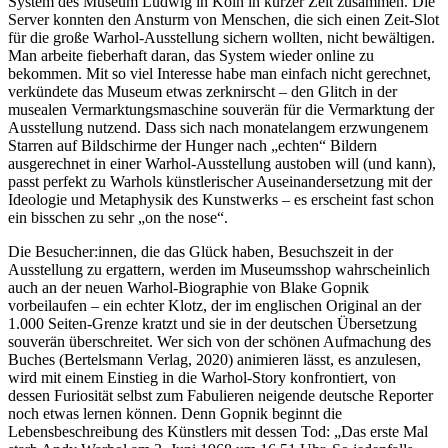
System des Museum Ludwig in Köln in kurzer Zeit zusammen. Die
Server konnten den Ansturm von Menschen, die sich einen Zeit-Slot
für die große Warhol-Ausstellung sichern wollten, nicht bewältigen.
Man arbeite fieberhaft daran, das System wieder online zu
bekommen. Mit so viel Interesse habe man einfach nicht gerechnet,
verkündete das Museum etwas zerknirscht – den Glitch in der
musealen Vermarktungsmaschine souverän für die Vermarktung der
Ausstellung nutzend. Dass sich nach monatelangem erzwungenem
Starren auf Bildschirme der Hunger nach „echten“ Bildern
ausgerechnet in einer Warhol-Ausstellung austoben will (und kann),
passt perfekt zu Warhols künstlerischer Auseinandersetzung mit der
Ideologie und Metaphysik des Kunstwerks – es erscheint fast schon
ein bisschen zu sehr „on the nose“.
Die Besucher:innen, die das Glück haben, Besuchszeit in der
Ausstellung zu ergattern, werden im Museumsshop wahrscheinlich
auch an der neuen Warhol-Biographie von Blake Gopnik
vorbeilaufen – ein echter Klotz, der im englischen Original an der
1.000 Seiten-Grenze kratzt und sie in der deutschen Übersetzung
souverän überschreitet. Wer sich von der schönen Aufmachung des
Buches (Bertelsmann Verlag, 2020) animieren lässt, es anzulesen,
wird mit einem Einstieg in die Warhol-Story konfrontiert, von
dessen Furiosität selbst zum Fabulieren neigende deutsche Reporter
noch etwas lernen können. Denn Gopnik beginnt die
Lebensbeschreibung des Künstlers mit dessen Tod: „Das erste Mal