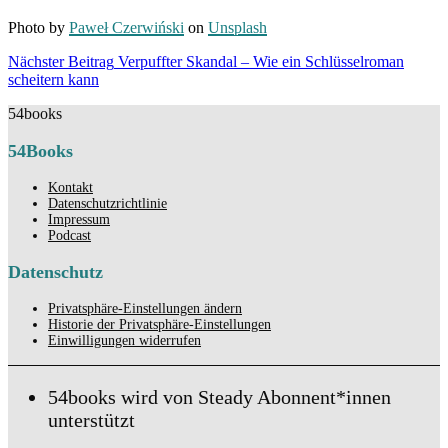
Photo by
Paweł Czerwiński
on
Unsplash
Beitragsnavigation
Nächster Beitrag
Verpuffter Skandal – Wie ein Schlüsselroman
Nächster
scheitern kann
Beitrag
54books
54Books
Kontakt
Datenschutzrichtlinie
Impressum
Podcast
Datenschutz
Privatsphäre-Einstellungen ändern
Historie der Privatsphäre-Einstellungen
Einwilligungen widerrufen
54books wird von Steady Abonnent*innen
unterstützt