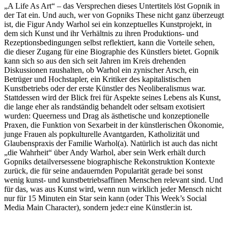
„A Life As Art“ – das Versprechen dieses Untertitels löst Gopnik in
der Tat ein. Und auch, wer von Gopniks These nicht ganz überzeugt
ist, die Figur Andy Warhol sei ein konzeptuelles Kunstprojekt, in
dem sich Kunst und ihr Verhältnis zu ihren Produktions- und
Rezeptionsbedingungen selbst reflektiert, kann die Vorteile sehen,
die dieser Zugang für eine Biographie des Künstlers bietet. Gopnik
kann sich so aus den sich seit Jahren im Kreis drehenden
Diskussionen raushalten, ob Warhol ein zynischer Arsch, ein
Betrüger und Hochstapler, ein Kritiker des kapitalistischen
Kunstbetriebs oder der erste Künstler des Neoliberalismus war.
Stattdessen wird der Blick frei für Aspekte seines Lebens als Kunst,
die lange eher als randständig behandelt oder seltsam exotisiert
wurden: Queerness und Drag als ästhetische und konzeptionelle
Praxen, die Funktion von Sexarbeit in der künstlerischen Ökonomie,
junge Frauen als popkulturelle Avantgarden, Katholizität und
Glaubenspraxis der Familie Warhol(a). Natürlich ist auch das nicht
„die Wahrheit“ über Andy Warhol, aber sein Werk erhält durch
Gopniks detailversessene biographische Rekonstruktion Kontexte
zurück, die für seine andauernden Popularität gerade bei sonst
wenig kunst- und kunstbetriebsaffinen Menschen relevant sind. Und
für das, was aus Kunst wird, wenn nun wirklich jeder Mensch nicht
nur für 15 Minuten ein Star sein kann (oder This Week’s Social
Media Main Character), sondern jede:r eine Künstler:in ist.