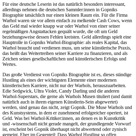
Für eine deutsche Leserin ist das natürlich besonders interessant,
allerdings nehmen die deutschen Sammler:innen in Gopniks
Biographie tatsächlich nur einen kleinen Raum ein. Für die Firma
Warhol waren sie vor allem einfach zu melkende Cash Cows, wenn
das Geld mal wieder knapp war oder Warhol von einer seiner
regelmäßigen Angstattacken gequält wurde, die oft um Geld
beziehungsweise dessen Fehlen kreisten. Geld allerdings spielt eine
Hauptrolle in Gopniks Warhol-Biographie: als reales Kapital, das
Warhol braucht und verdienen muss, um seine künstlerische Praxis,
das heißt das Weitertreiben seiner Karriere zu finanzieren, und als
Zeichen seines gesellschaftlichen und künstlerischen Erfolgs und
Wertes.
Das große Verdienst von Gopniks Biographie ist es, dieses ständige
Hustling als eines der wichtigsten Elemente einer modernen
künstlerischen Karriere, nicht nur der Warhols, herauszuarbeiten.
Edie Sedgwick, Ultra Violet, Candy Darling und die anderen
Warhol-Superstars, die gerne als Warhols Musen tituliert (und damit
natürlich auch in ihrem eigenen Künstlerin-Sein abgewertet)
werden, sind genau das nicht, zeigt Gopnik. Die Muse Warhols und
des Kunstsystems, in dem er zunehmend erfolgreicher operiert, ist
Geld. Was bei Warhol-Kritiker:innen, an denen es in Kunstkritik
und -wissenschaft nicht gerade mangelt, der grundlegende Vorwurf
ist, erscheint bei Gopnik überhaupt nicht abwertend oder zynisch
gemeint. Eher im Gegenteil: Dass Warhol Hustling so offen