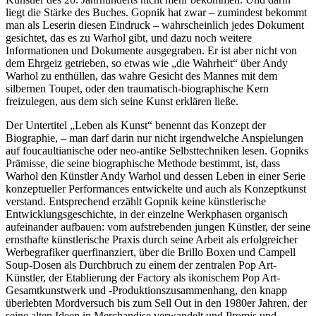
liegt die Stärke des Buches. Gopnik hat zwar – zumindest bekommt
man als Leserin diesen Eindruck – wahrscheinlich jedes Dokument
gesichtet, das es zu Warhol gibt, und dazu noch weitere
Informationen und Dokumente ausgegraben. Er ist aber nicht von
dem Ehrgeiz getrieben, so etwas wie „die Wahrheit“ über Andy
Warhol zu enthüllen, das wahre Gesicht des Mannes mit dem
silbernen Toupet, oder den traumatisch-biographische Kern
freizulegen, aus dem sich seine Kunst erklären ließe.
Der Untertitel „Leben als Kunst“ benennt das Konzept der
Biographie, – man darf darin nur nicht irgendwelche Anspielungen
auf foucaultianische oder neo-antike Selbsttechniken lesen. Gopniks
Prämisse, die seine biographische Methode bestimmt, ist, dass
Warhol den Künstler Andy Warhol und dessen Leben in einer Serie
konzeptueller Performances entwickelte und auch als Konzeptkunst
verstand. Entsprechend erzählt Gopnik keine künstlerische
Entwicklungsgeschichte, in der einzelne Werkphasen organisch
aufeinander aufbauen: vom aufstrebenden jungen Künstler, der seine
ernsthafte künstlerische Praxis durch seine Arbeit als erfolgreicher
Werbegrafiker querfinanziert, über die Brillo Boxen und Campell
Soup-Dosen als Durchbruch zu einem der zentralen Pop Art-
Künstler, der Etablierung der Factory als ikonischem Pop Art-
Gesamtkunstwerk und -Produktionszusammenhang, den knapp
überlebten Mordversuch bis zum Sell Out in den 1980er Jahren, der
seine alten Ideen in Merchandise verwandelt und Promis und