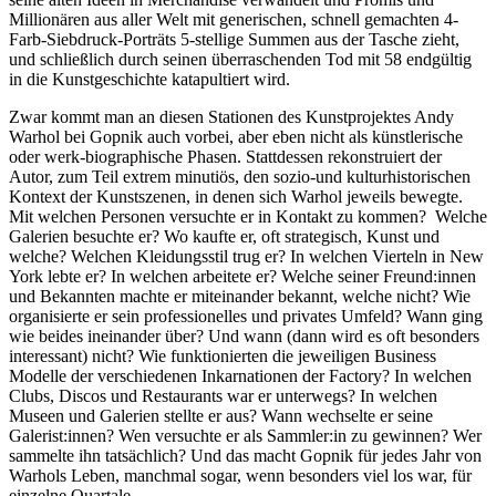
Millionären aus aller Welt mit generischen, schnell gemachten 4-
Farb-Siebdruck-Porträts 5-stellige Summen aus der Tasche zieht,
und schließlich durch seinen überraschenden Tod mit 58 endgültig
in die Kunstgeschichte katapultiert wird.
Zwar kommt man an diesen Stationen des Kunstprojektes Andy
Warhol bei Gopnik auch vorbei, aber eben nicht als künstlerische
oder werk-biographische Phasen. Stattdessen rekonstruiert der
Autor, zum Teil extrem minutiös, den sozio-und kulturhistorischen
Kontext der Kunstszenen, in denen sich Warhol jeweils bewegte.
Mit welchen Personen versuchte er in Kontakt zu kommen? Welche
Galerien besuchte er? Wo kaufte er, oft strategisch, Kunst und
welche? Welchen Kleidungsstil trug er? In welchen Vierteln in New
York lebte er? In welchen arbeitete er? Welche seiner Freund:innen
und Bekannten machte er miteinander bekannt, welche nicht? Wie
organisierte er sein professionelles und privates Umfeld? Wann ging
wie beides ineinander über? Und wann (dann wird es oft besonders
interessant) nicht? Wie funktionierten die jeweiligen Business
Modelle der verschiedenen Inkarnationen der Factory? In welchen
Clubs, Discos und Restaurants war er unterwegs? In welchen
Museen und Galerien stellte er aus? Wann wechselte er seine
Galerist:innen? Wen versuchte er als Sammler:in zu gewinnen? Wer
sammelte ihn tatsächlich? Und das macht Gopnik für jedes Jahr von
Warhols Leben, manchmal sogar, wenn besonders viel los war, für
einzelne Quartale.