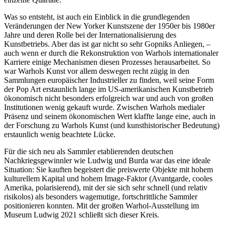
Was so entsteht, ist auch ein Einblick in die grundlegenden
Veränderungen der New Yorker Kunstszene der 1950er bis 1980er
Jahre und deren Rolle bei der Internationalisierung des
Kunstbetriebs. Aber das ist gar nicht so sehr Gopniks Anliegen, –
auch wenn er durch die Rekonstruktion von Warhols internationaler
Karriere einige Mechanismen diesen Prozesses herausarbeitet. So
war Warhols Kunst vor allem deswegen recht zügig in den
Sammlungen europäischer Industrieller zu finden, weil seine Form
der Pop Art erstaunlich lange im US-amerikanischen Kunstbetrieb
ökonomisch nicht besonders erfolgreich war und auch von großen
Institutionen wenig gekauft wurde. Zwischen Warhols medialer
Präsenz und seinem ökonomischen Wert klaffte lange eine, auch in
der Forschung zu Warhols Kunst (und kunsthistorischer Bedeutung)
erstaunlich wenig beachtete Lücke.
Für die sich neu als Sammler etablierenden deutschen
Nachkriegsgewinnler wie Ludwig und Burda war das eine ideale
Situation: Sie kauften begeistert die preiswerte Objekte mit hohem
kulturellem Kapital und hohem Image-Faktor (Avantgarde, cooles
Amerika, polarisierend), mit der sie sich sehr schnell (und relativ
risikolos) als besonders wagemutige, fortschrittliche Sammler
positionieren konnten. Mit der großen Warhol-Ausstellung im
Museum Ludwig 2021 schließt sich dieser Kreis.