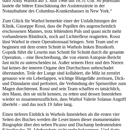
starb Andy Warhol am 3. Juni 1968 um 16.51 Uhr. So jedenfalls
lautete die bittere Einschätzung der Assistenzärzte in der
Notaufnahme des Columbus-Krankenhauses in New York.“
Zum Glück für Warhol bemerkte einer der Unfallchirurgen der
Klinik, Giuseppe Rossi, dass die Pupillen des augenscheinlich
erschossenen Mannes, trotz fehlendem Puls und quasi nicht mehr
vorhandenem Blutdruck, noch auf Lichtreflexe reagierten. Rossi
lässt Warhol in einen Operationssaal bringen. Sein Team und er
beginnen mit dem ersten Schnitt in Warhols linken Brustkorb.
Gopnik führt die Leserin nun Schnitt für Schnitt durch die gesamte
Operation, – eine Beschreibung, die von einem Autopsie-Bericht
fast nicht zu unterscheiden ist. Außer seinem Herz und den Nieren
hat keines der inneren Organe den Durchschuss unbeschadet
überstanden. Teile der Lunge sind kollabiert, die Milz ist zerstört
genauso wie ein Leberlappen, wichtige Blutgefäße zerrissen, Dick-
und Dünndarm sind perforiert, die Verbindung der Speiseröhre zum
Magen durchtrennt. Rossi und sein Team schaffen es tatsächlich,
den Mann, den sie nicht kennen, zu retten und dessen Innenleben
wieder so zusammenzuflicken, dass Warhol Valerie Solanas Angriff
überlebt – und das noch 19 Jahre lang.
Einen tieferen Einblick in Warhols Innenleben als die ersten vier
Seiten des Buches werden die Leser:innen dieser monumentalen
Biographie über den neben Picasso und Duchamp bedeutendsten
Künstler des 20. Jahrhunderts nicht mehr bekommen. Und darin