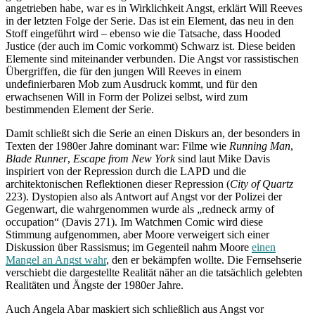
angetrieben habe, war es in Wirklichkeit Angst, erklärt Will Reeves
in der letzten Folge der Serie. Das ist ein Element, das neu in den
Stoff eingeführt wird – ebenso wie die Tatsache, dass Hooded
Justice (der auch im Comic vorkommt) Schwarz ist. Diese beiden
Elemente sind miteinander verbunden. Die Angst vor rassistischen
Übergriffen, die für den jungen Will Reeves in einem
undefinierbaren Mob zum Ausdruck kommt, und für den
erwachsenen Will in Form der Polizei selbst, wird zum
bestimmenden Element der Serie.
Damit schließt sich die Serie an einen Diskurs an, der besonders in
Texten der 1980er Jahre dominant war: Filme wie
Running Man
,
Blade Runner
,
Escape from New York
sind laut Mike Davis
inspiriert von der Repression durch die LAPD und die
architektonischen Reflektionen dieser Repression (
City of Quartz
223). Dystopien also als Antwort auf Angst vor der Polizei der
Gegenwart, die wahrgenommen wurde als „redneck army of
occupation“ (Davis 271). Im Watchmen Comic wird diese
Stimmung aufgenommen, aber Moore verweigert sich einer
Diskussion über Rassismus; im Gegenteil nahm Moore
einen
Mangel an Angst wahr
, den er bekämpfen wollte. Die Fernsehserie
verschiebt die dargestellte Realität näher an die tatsächlich gelebten
Realitäten und Ängste der 1980er Jahre.
Auch Angela Abar maskiert sich schließlich aus Angst vor