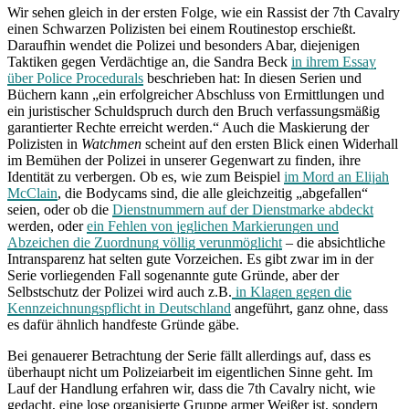
Wir sehen gleich in der ersten Folge, wie ein Rassist der 7th Cavalry
einen Schwarzen Polizisten bei einem Routinestop erschießt.
Daraufhin wendet die Polizei und besonders Abar, diejenigen
Taktiken gegen Verdächtige an, die Sandra Beck
in ihrem Essay
über Police Procedurals
beschrieben hat: In diesen Serien und
Büchern kann „ein erfolgreicher Abschluss von Ermittlungen und
ein juristischer Schuldspruch durch den Bruch verfassungsmäßig
garantierter Rechte erreicht werden.“ Auch die Maskierung der
Polizisten in
Watchmen
scheint auf den ersten Blick einen Widerhall
im Bemühen der Polizei in unserer Gegenwart zu finden, ihre
Identität zu verbergen. Ob es, wie zum Beispiel
im Mord an Elijah
McClain
, die Bodycams sind, die alle gleichzeitig „abgefallen“
seien, oder ob die
Dienstnummern auf der Dienstmarke abdeckt
werden, oder
ein Fehlen von jeglichen Markierungen und
Abzeichen die Zuordnung völlig verunmöglicht
– die absichtliche
Intransparenz hat selten gute Vorzeichen. Es gibt zwar im in der
Serie vorliegenden Fall sogenannte gute Gründe, aber der
Selbstschutz der Polizei wird auch z.B.
in Klagen gegen die
Kennzeichnungspflicht in Deutschland
angeführt, ganz ohne, dass
es dafür ähnlich handfeste Gründe gäbe.
Bei genauerer Betrachtung der Serie fällt allerdings auf, dass es
überhaupt nicht um Polizeiarbeit im eigentlichen Sinne geht. Im
Lauf der Handlung erfahren wir, dass die 7th Cavalry nicht, wie
gedacht, eine lose organisierte Gruppe armer Weißer ist, sondern