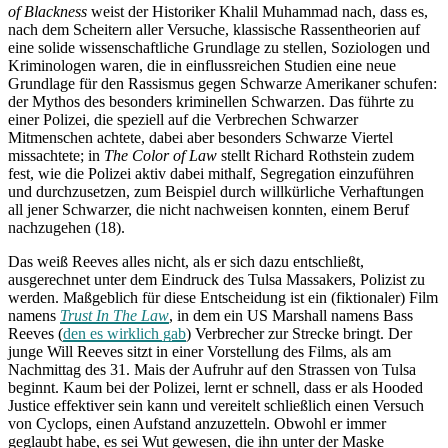
of Blackness
weist der Historiker Khalil Muhammad nach, dass es,
nach dem Scheitern aller Versuche, klassische Rassentheorien auf
eine solide wissenschaftliche Grundlage zu stellen, Soziologen und
Kriminologen waren, die in einflussreichen Studien eine neue
Grundlage für den Rassismus gegen Schwarze Amerikaner schufen:
der Mythos des besonders kriminellen Schwarzen. Das führte zu
einer Polizei, die speziell auf die Verbrechen Schwarzer
Mitmenschen achtete, dabei aber besonders Schwarze Viertel
missachtete; in
The Color of Law
stellt Richard Rothstein zudem
fest, wie die Polizei aktiv dabei mithalf, Segregation einzuführen
und durchzusetzen, zum Beispiel durch willkürliche Verhaftungen
all jener Schwarzer, die nicht nachweisen konnten, einem Beruf
nachzugehen (18).
Das weiß Reeves alles nicht, als er sich dazu entschließt,
ausgerechnet unter dem Eindruck des Tulsa Massakers, Polizist zu
werden. Maßgeblich für diese Entscheidung ist ein (fiktionaler) Film
namens
Trust In The Law
, in dem ein US Marshall namens Bass
Reeves (
den es wirklich gab
) Verbrecher zur Strecke bringt. Der
junge Will Reeves sitzt in einer Vorstellung des Films, als am
Nachmittag des 31. Mais der Aufruhr auf den Strassen von Tulsa
beginnt. Kaum bei der Polizei, lernt er schnell, dass er als Hooded
Justice effektiver sein kann und vereitelt schließlich einen Versuch
von Cyclops, einen Aufstand anzuzetteln. Obwohl er immer
geglaubt habe, es sei Wut gewesen, die ihn unter der Maske