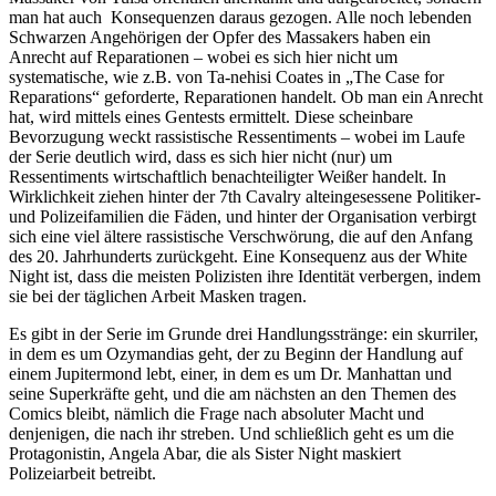
man hat auch Konsequenzen daraus gezogen. Alle noch lebenden
Schwarzen Angehörigen der Opfer des Massakers haben ein
Anrecht auf Reparationen – wobei es sich hier nicht um
systematische, wie z.B. von Ta-nehisi Coates in „The Case for
Reparations“ geforderte, Reparationen handelt. Ob man ein Anrecht
hat, wird mittels eines Gentests ermittelt. Diese scheinbare
Bevorzugung weckt rassistische Ressentiments – wobei im Laufe
der Serie deutlich wird, dass es sich hier nicht (nur) um
Ressentiments wirtschaftlich benachteiligter Weißer handelt. In
Wirklichkeit ziehen hinter der 7th Cavalry alteingesessene Politiker-
und Polizeifamilien die Fäden, und hinter der Organisation verbirgt
sich eine viel ältere rassistische Verschwörung, die auf den Anfang
des 20. Jahrhunderts zurückgeht. Eine Konsequenz aus der White
Night ist, dass die meisten Polizisten ihre Identität verbergen, indem
sie bei der täglichen Arbeit Masken tragen.
Es gibt in der Serie im Grunde drei Handlungsstränge: ein skurriler,
in dem es um Ozymandias geht, der zu Beginn der Handlung auf
einem Jupitermond lebt, einer, in dem es um Dr. Manhattan und
seine Superkräfte geht, und die am nächsten an den Themen des
Comics bleibt, nämlich die Frage nach absoluter Macht und
denjenigen, die nach ihr streben. Und schließlich geht es um die
Protagonistin, Angela Abar, die als Sister Night maskiert
Polizeiarbeit betreibt.