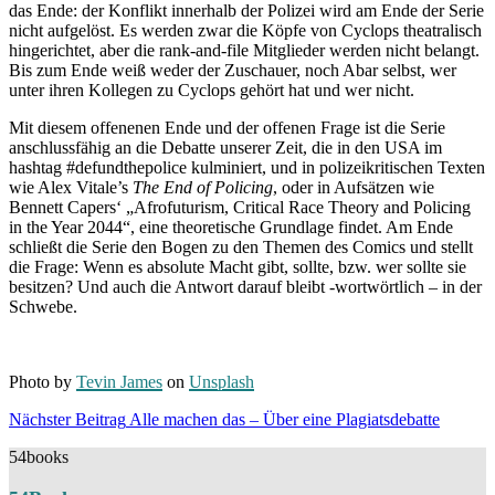
das Ende: der Konflikt innerhalb der Polizei wird am Ende der Serie
nicht aufgelöst. Es werden zwar die Köpfe von Cyclops theatralisch
hingerichtet, aber die rank-and-file Mitglieder werden nicht belangt.
Bis zum Ende weiß weder der Zuschauer, noch Abar selbst, wer
unter ihren Kollegen zu Cyclops gehört hat und wer nicht.
Mit diesem offenenen Ende und der offenen Frage ist die Serie
anschlussfähig an die Debatte unserer Zeit, die in den USA im
hashtag #defundthepolice kulminiert, und in polizeikritischen Texten
wie Alex Vitale’s
The End of Policing
, oder in Aufsätzen wie
Bennett Capers‘ „Afrofuturism, Critical Race Theory and Policing
in the Year 2044“, eine theoretische Grundlage findet. Am Ende
schließt die Serie den Bogen zu den Themen des Comics und stellt
die Frage: Wenn es absolute Macht gibt, sollte, bzw. wer sollte sie
besitzen? Und auch die Antwort darauf bleibt -wortwörtlich – in der
Schwebe.
Photo by
Tevin James
on
Unsplash
Beitragsnavigation
Nächste
Nächster Beitrag
Alle machen das – Über eine Plagiatsdebatte
Beitrag
54books