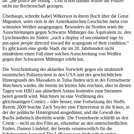
tat: „the police are rioting“. Und schon damals wurde die Polizei
nicht zur Rechenschaft gezogen.
Überhaupt, schreibt Isabel Wilkerson in ihrem Buch über die Great
Migration, seien
riots
in der Amerikanischen Geschichte meist von
wütenden Weißen ausgegangen. Besonders im Norden seien die
Ausschreitungen gegen Schwarze Mitbürger das Äquivalent zu den
Lynchmorden im Süden: „each a display of uncontained rage by
put-upon people directed toward the scapegoats of their condition.“
Es gibt kaum eine große Stadt, die im 20. Jahrhundert nicht
mindestens einen Fall einer solchen Ausschreitung von Weißen
gegen ihre Schwarzen Mitbürger erlebt hat.
Die Verschränkung der aktuellen Vorwürfe gegen ein strukturell
rassistisches Polizeisystem in den USA und des geschichtlichen
Hintergrunds des Massakers in Tulsa finden sich in der Fernsehserie
Watchmen
wieder, die bereits im letzten Jahr erschien, aber in diesen
Tagen von HBO aus aktuellem Anlass kostenlos zum Streamen
bereit gestellt wird.
Watchmen
ist eine Verfilmung des
gleichnamigen Comics – oder besser, eine Fortsetzung des Stoffs.
Bereits 2009 brachte Zach Snyder eine Filmversion in die Kinos, in
der der politische Hintergrund ausgedünnt, und die Gewalt des
Buchs ästhetisch überhöht wurde. Die Fernsehserie schließt an den
Comic – nicht an den Film an, erkennbar an den unterschiedlichen
Enden. Damon Lindelof, der bereits verantwortlich für die
Erfolgsserien
Lost
und
The Leftovers
war, hielt sich in vielen