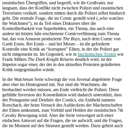
rassistischen Übergriffen, und begreift, wie ihr Großvater, nur
langsam, dass der Konflikt nicht zwischen Polizei und rassistischen
Terroristen verläuft, sondern mitten durch die Polizei selbst hindurch
geht. Die zentrale Frage, die im Comic gestellt wird („who watches
the Watchmen“), ist da Teil eines Diskurses über die
Kontrollierbarkeit von Superhelden, ein Thema, das auch eine
andere im letzten Jahr erschienene Comicverfilmung zum Thema
hat, das von Amazon produzierte
The Boys
, nach dem Comic von
Garth Ennis. Bei Ennis – und bei Moore – ist die geforderte
Kontrolle eine Kritik an “korrupten” Eliten, in der die Polizei gar
nicht mitgemeint ist. Im Gegenteil, wie in
faschistischen Texten
wie
Frank Millers
The Dark Knight Returns
deutlich wird, ist der
Impetus sogar einer, der der in den aktuellen Protesten geäußerten
Kritik entgegenlaufen würde.
In der
Watchman
Serie schwingt die von Juvenal abgeleitete Frage
aber eher im Hintergrund mit. Nur sind die Watchmen, die
beobachtet werden müssen, am Ende vielleicht die Polizei. Diese
gefühlte Inversion der Konstellation wird dadurch unterstützt, dass
der Protagonist und Detektiv des Comics, ein Antiheld namens
Rorschach, der beim Versuch des Aufdeckens der Machenschaften
der Eliten umkommt, zum Vorbild und Helden der rassistischen 7th
Cavalry Bewegung wird. Aber die Serie verweigert sich einer
einfachen Antwort auf die Fragen, die sie aufwirft, und die Fragen,
die im Moment auf den Strassen gestellt werden. Dazu gehört auch