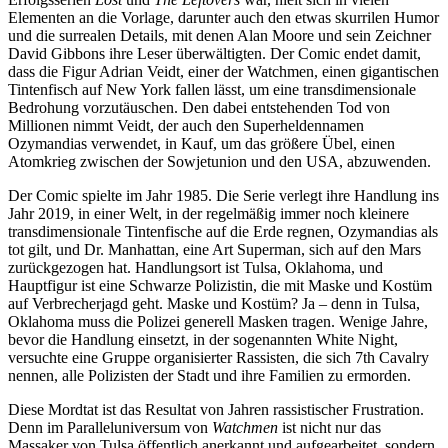
Elementen an die Vorlage, darunter auch den etwas skurrilen Humor
und die surrealen Details, mit denen Alan Moore und sein Zeichner
David Gibbons ihre Leser überwältigten. Der Comic endet damit,
dass die Figur Adrian Veidt, einer der Watchmen, einen gigantischen
Tintenfisch auf New York fallen lässt, um eine transdimensionale
Bedrohung vorzutäuschen. Den dabei entstehenden Tod von
Millionen nimmt Veidt, der auch den Superheldennamen
Ozymandias verwendet, in Kauf, um das größere Übel, einen
Atomkrieg zwischen der Sowjetunion und den USA, abzuwenden.
Der Comic spielte im Jahr 1985. Die Serie verlegt ihre Handlung ins
Jahr 2019, in einer Welt, in der regelmäßig immer noch kleinere
transdimensionale Tintenfische auf die Erde regnen, Ozymandias als
tot gilt, und Dr. Manhattan, eine Art Superman, sich auf den Mars
zurückgezogen hat. Handlungsort ist Tulsa, Oklahoma, und
Hauptfigur ist eine Schwarze Polizistin, die mit Maske und Kostüm
auf Verbrecherjagd geht. Maske und Kostüm? Ja – denn in Tulsa,
Oklahoma muss die Polizei generell Masken tragen. Wenige Jahre,
bevor die Handlung einsetzt, in der sogenannten White Night,
versuchte eine Gruppe organisierter Rassisten, die sich 7th Cavalry
nennen, alle Polizisten der Stadt und ihre Familien zu ermorden.
Diese Mordtat ist das Resultat von Jahren rassistischer Frustration.
Denn im Paralleluniversum von
Watchmen
ist nicht nur das
Massaker von Tulsa öffentlich anerkannt und aufgearbeitet, sondern