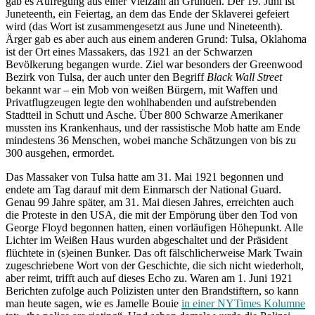
gab es Aufregung aus einer Vielzahl an Gründen. Der 19. Juni ist
Juneteenth, ein Feiertag, an dem das Ende der Sklaverei gefeiert
wird (das Wort ist zusammengesetzt aus June und Nineteenth).
Ärger gab es aber auch aus einem anderen Grund: Tulsa, Oklahoma
ist der Ort eines Massakers, das 1921 an der Schwarzen
Bevölkerung begangen wurde. Ziel war besonders der Greenwood
Bezirk von Tulsa, der auch unter den Begriff
Black Wall Street
bekannt war – ein Mob von weißen Bürgern, mit Waffen und
Privatflugzeugen legte den wohlhabenden und aufstrebenden
Stadtteil in Schutt und Asche. Über 800 Schwarze Amerikaner
mussten ins Krankenhaus, und der rassistische Mob hatte am Ende
mindestens 36 Menschen, wobei manche Schätzungen von bis zu
300 ausgehen, ermordet.
Das Massaker von Tulsa hatte am 31. Mai 1921 begonnen und
endete am Tag darauf mit dem Einmarsch der National Guard.
Genau 99 Jahre später, am 31. Mai diesen Jahres, erreichten auch
die Proteste in den USA, die mit der Empörung über den Tod von
George Floyd begonnen hatten, einen vorläufigen Höhepunkt. Alle
Lichter im Weißen Haus wurden abgeschaltet und der Präsident
flüchtete in (s)einen Bunker. Das oft fälschlicherweise Mark Twain
zugeschriebene Wort von der Geschichte, die sich nicht wiederholt,
aber reimt, trifft auch auf dieses Echo zu. Waren am 1. Juni 1921
Berichten zufolge auch Polizisten unter den Brandstiftern, so kann
man heute sagen, wie es Jamelle Bouie
in einer NYTimes Kolumne