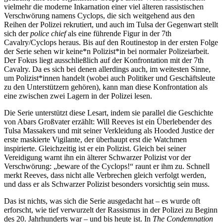
vielmehr die moderne Inkarnation einer viel älteren rassistischen
Verschwörung namens Cyclops, die sich weitgehend aus den
Reihen der Polizei rekrutiert, und auch im Tulsa der Gegenwart stellt
sich der
police chief
als eine führende Figur in der 7th
Cavalry/Cyclops heraus. Bis auf den Routinestop in der ersten Folge
der Serie sehen wir keine*n Polizist*in bei normaler Polizeiarbeit.
Der Fokus liegt ausschließlich auf der Konfrontation mit der 7th
Cavalry. Da es sich bei denen allerdings auch, im weitesten Sinne,
um Polizist*innen handelt (wobei auch Politiker und Geschäftsleute
zu den Unterstützern gehören), kann man diese Konfrontation als
eine zwischen zwei Lagern in der Polizei lesen.
Die Serie unterstützt diese Lesart, indem sie parallel die Geschichte
von Abars Großvater erzählt: Will Reeves ist ein Überlebender des
Tulsa Massakers und mit seiner Verkleidung als Hooded Justice der
erste maskierte Vigilante, der überhaupt erst die Watchmen
inspirierte. Gleichzeitig ist er ein Polizist. Gleich bei seiner
Vereidigung warnt ihn ein älterer Schwarzer Polizist vor der
Verschwörung: „beware of the Cyclops!“ raunt er ihm zu. Schnell
merkt Reeves, dass nicht alle Verbrechen gleich verfolgt werden,
und dass er als Schwarzer Polizist besonders vorsichtig sein muss.
Das ist nichts, was sich die Serie ausgedacht hat – es wurde oft
erforscht, wie tief verwurzelt der Rassismus in der Polizei zu Beginn
des 20. Jahrhunderts war – und bis heute ist. In
The Condemnation