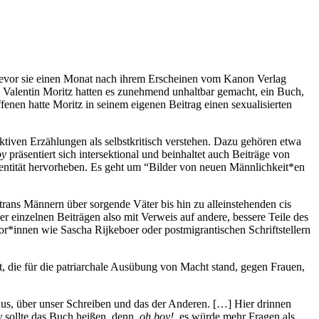
 bevor sie einen Monat nach ihrem Erscheinen vom Kanon Verlag
 Valentin Moritz hatten es zunehmend unhaltbar gemacht, ein Buch,
fenen hatte Moritz in seinem eigenen Beitrag einen sexualisierten
ektiven Erzählungen als selbstkritisch verstehen. Dazu gehören etwa
oy
präsentiert sich intersektional und beinhaltet auch Beiträge von
dentität hervorheben. Es geht um “Bilder von neuen Männlichkeit*en
rans Männern über sorgende Väter bis hin zu alleinstehenden cis
er einzelnen Beiträgen also mit Verweis auf andere, bessere Teile des
r*innen wie Sascha Rijkeboer oder postmigrantischen Schriftstellern
t, die für die patriarchale Ausübung von Macht stand, gegen Frauen,
aus, über unser Schreiben und das der Anderen. […] Hier drinnen
y
sollte das Buch heißen, denn,
oh boy!
, es würde mehr Fragen als