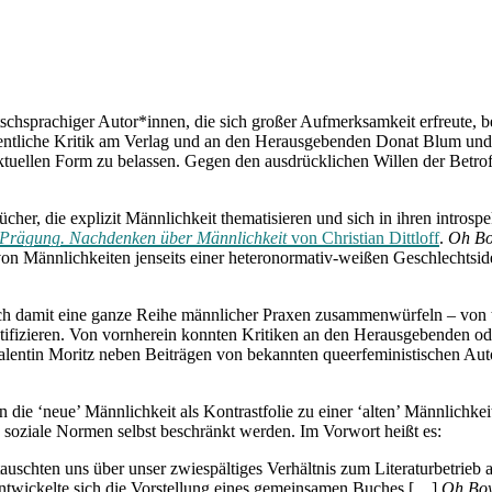
tschsprachiger Autor*innen, die sich großer Aufmerksamkeit erfreute,
ffentliche Kritik am Verlag und an den Herausgebenden Donat Blum und
aktuellen Form zu belassen. Gegen den ausdrücklichen Willen der Betrof
cher, die explizit Männlichkeit thematisieren und sich in ihren introsp
Prägung. Nachdenken über Männlichkeit
von Christian Dittloff
.
Oh B
von Männlichkeiten jenseits einer heteronormativ-weißen Geschlechtsi
ich damit eine ganze Reihe männlicher Praxen zusammenwürfeln – von t
entifizieren. Von vornherein konnten Kritiken an den Herausgebenden od
lentin Moritz neben Beiträgen von bekannten queerfeministischen Auto
die ‘neue’ Männlichkeit als Kontrastfolie zu einer ‘alten’ Männlichkei
d soziale Normen selbst beschränkt werden. Im Vorwort heißt es:
uschten uns über unser zwiespältiges Verhältnis zum Literaturbetrieb 
twickelte sich die Vorstellung eines gemeinsamen Buches […]
Oh Bo