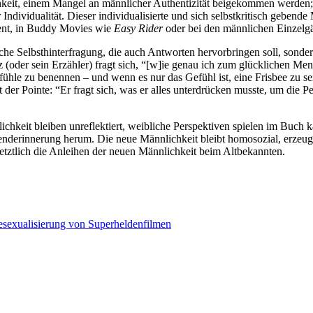
hkeit, einem Mangel an männlicher Authentizität beigekommen werden; 
ividualität. Dieser individualisierte und sich selbstkritisch gebende 
rent, in Buddy Movies wie
Easy Rider
oder bei den männlichen Einzelg
che Selbsthinterfragung, die auch Antworten hervorbringen soll, sonde
z (oder sein Erzähler) fragt sich, “[w]ie genau ich zum glücklichen M
ühle zu benennen – und wenn es nur das Gefühl ist, eine Frisbee zu sei
er Pointe: “Er fragt sich, was er alles unterdrücken musste, um die P
ichkeit bleiben unreflektiert, weibliche Perspektiven spielen im Buc
genderinnerung herum. Die neue Männlichkeit bleibt homosozial, erzeugt
etztlich die Anleihen der neuen Männlichkeit beim Altbekannten.
Nächster
sexualisierung von Superheldenfilmen
Beitrag