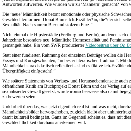
Antworten aufwerfen. Wie wurden wir zu ‘Männern’ gemacht? Von we
Die ‘neue’ Männlichkeit betont emotionale oder physische Schwächen
Geschlechternormen. Donat Blums Ich-Erzähler*in, die*der sich selbst
Sexualität. Nach saurem Bier und stolzem Furz.”
Nicht einmal die Hipsterstädte (Freiburg und Berlin), an denen sich d
Jahrzehnte besonders neu. Männliche Homosozialität und Feminismus w
gemangelt habe. Ein vom SWR produzierter
Videobeitrag über
Oh B
Statt einer fundierten Rahmung der einzelnen Beiträge wollen die He
Essays und Kurzgeschichten, “in bester literarischer Tradition”. Mit d
Männlichkeitspraxis kritisch reflektiert – sind es fiktive Ich-Erzähle
Übergriffigkeit ein[gesteht].”
Wie spätere Statements von Verlags- und Herausgebendenseite auch ze
öffentlichen Kritik am Buchprojekt Donat Blum und der Verlag auf ei
sexualisierter Gewalt gesetzt, wurde ironischerweise also damit begeg
zu bewerten seien.
Unklarheit über das, was jetzt eigentlich real ist und was nicht, durc
Männlichkeitsbilder hervorgehoben, zugleich bleibt aber unhinterfragt
damit kulturell bedingt ist. Ganz im Gegenteil scheint es, dass mit di
Geschlechtlichkeit durchaus anerkennen will.