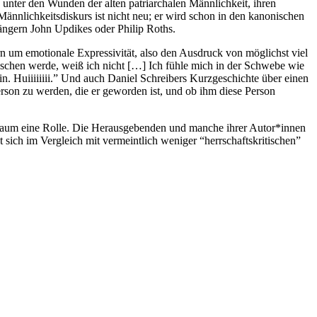
unter den Wunden der alten patriarchalen Männlichkeit, ihren
Männlichkeitsdiskurs ist nicht neu; er wird schon in den kanonischen
ängern John Updikes oder Philip Roths.
rn um emotionale Expressivität, also den Ausdruck von möglichst viel
enschen werde, weiß ich nicht […] Ich fühle mich in der Schwebe wie
n. Huiiiiiiii.” Und auch Daniel Schreibers Kurzgeschichte über einen
erson zu werden, die er geworden ist, und ob ihm diese Person
h kaum eine Rolle. Die Herausgebenden und manche ihrer Autor*innen
 sich im Vergleich mit vermeintlich weniger “herrschaftskritischen”