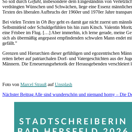
So soll durch
Gefühl
, insbesondere dem Eingeständnis von Verletzlic
verdrängten Wünschen und Schwächen, liege eine Essenz männlicher Ind
Texten des liberalen Aufbruchs der 1960er und 1970er Jahre transpa
Bei vielen Texten in
Oh Boy
geht es damit gar nicht zuerst um männli
Selbstmitleid oder Schuldgefühlen bis hin zum Kitsch. Valentin Morit
eine Frisbee im Flug. […] Aber immerhin, ich lerne gerade, meine Gef
sich als übermäßig angepasst empfindenden schwulen Mann endet mit d
gefällt.”
Grenzen und Hierarchien dieser gefühligen und egozentrischen Männl
reiten lieber auf patriarchalen Dorf- und Vatergeschichten aus der Ju
Männern. Die Erneuerungsrhetorik der Herausgebenden verschleiert l
Foto von
Marcel Strauß
auf
Unsplash
Beitragsnavigation
Nächster Beitrag
Alle sind wunderschön und niemand horny – Die De