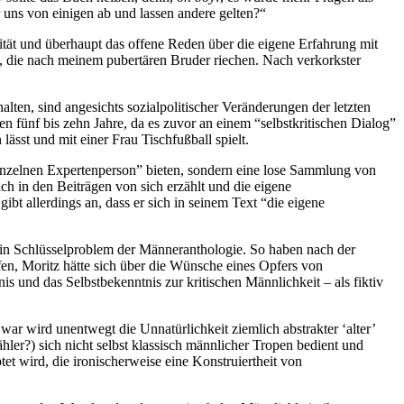
ns von einigen ab und lassen andere gelten?“
tät und überhaupt das offene Reden über die eigene Erfahrung mit
en, die nach meinem pubertären Bruder riechen. Nach verkorkster
lten, sind angesichts sozialpolitischer Veränderungen der letzten
 fünf bis zehn Jahre, da es zuvor an einem “selbstkritischen Dialog”
lässt und mit einer Frau Tischfußball spielt.
einzelnen Expertenperson” bieten, sondern eine lose Sammlung von
ich in den Beiträgen von sich erzählt und die eigene
ibt allerdings an, dass er sich in seinem Text “die eigene
 ein Schlüsselproblem der Männeranthologie. So haben nach der
fen, Moritz hätte sich über die Wünsche eines Opfers von
s und das Selbstbekenntnis zur kritischen Männlichkeit – als fiktiv
Zwar wird unentwegt die Unnatürlichkeit ziemlich abstrakter ‘alter’
hler?) sich nicht selbst klassisch männlicher Tropen bedient und
tet wird, die ironischerweise eine Konstruiertheit von