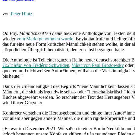
von
Peter Hintz
Oh Boy. Männlichkeit*en heute
hieß eine Anthologie von Texten deu
wieder
vom Markt genommen wurde
. Boykottaufrufe und heftige ö
das für eine neue Form kritischer Männlichkeit stehen wollte, in der 
körperlichen Übergriff thematisiert, den er selbst begangen hatte.
Die Anthologie ist Teil einer ganzen Reihe neuer deutschsprachiger Bü
Toxic Man
von Frédéric Schwilden
,
Väter
von Paul Brodowsky
oder
queeren und nichtweißen Autor*innen, will also die Vielstimmigkeit 
bis heute.”
Dank der Uneindeutigkeit des Begriffs “neue Männlichkeit” lassen s
Männern, die sich als irgendwie selbst- oder “herrschaftskritisch” id
Buches abgewehrt werden. So erscheint der Text des Herausgebers Va
wie Dinçer Güçyeter.
Konkreter verstehen die Herausgebenden und einige ihrer Autor*innen 
vor allem aber gegen andere Männer, die durch rigide körperliche un
„Es war im Dezember 2021. Wir saßen in einer Bar in Neukölln und ta
jedoch begannen unsere Köpfe zu glühen: Auf gewundenen Pfaden en