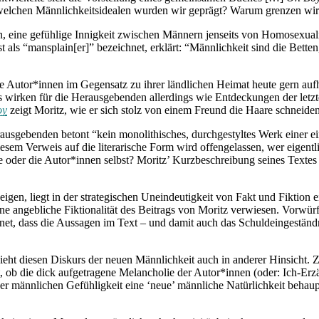
lchen Männlichkeitsidealen wurden wir geprägt? Warum grenzen wir u
, eine gefühlige Innigkeit zwischen Männern jenseits von Homosexuali
 als “mansplain[er]” bezeichnet, erklärt: “Männlichkeit sind die Bett
ie Autor*innen im Gegensatz zu ihrer ländlichen Heimat heute gern aufha
irken für die Herausgebenden allerdings wie Entdeckungen der letzten
oy
zeigt Moritz, wie er sich stolz von einem Freund die Haare schneiden 
rausgebenden betont “kein monolithisches, durchgestyltes Werk einer 
iesem Verweis auf die literarische Form wird offengelassen, wer eigentl
nde oder die Autor*innen selbst? Moritz’ Kurzbeschreibung seines Textes g
igen, liegt in der strategischen Uneindeutigkeit von Fakt und Fiktion
ne angebliche Fiktionalität des Beitrags von Moritz verwiesen. Vorwür
net, dass die Aussagen im Text – und damit auch das Schuldeingeständni
hzieht diesen Diskurs der neuen Männlichkeit auch in anderer Hinsicht. 
, ob die dick aufgetragene Melancholie der Autor*innen (oder: Ich-Erzä
eser männlichen Gefühligkeit eine ‘neue’ männliche Natürlichkeit behaup