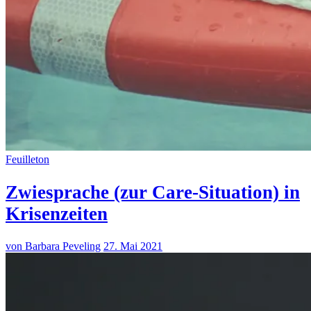
Feuilleton
Zwiesprache (zur Care-Situation) in
Krisenzeiten
von Barbara Peveling
27. Mai 2021