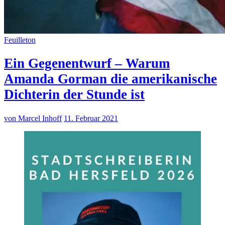
Feuilleton
Ein Gegenentwurf – Warum
Amanda Gorman die amerikanische
Dichterin der Stunde ist
von Marcel Inhoff
11. Februar 2021