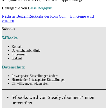
Beitragsbild von L
asse Bergqvist
Beitragsnavigation
Nächster Beitrag
Rückkehr der Rom-Com – Ein Genre wird
Nächster
erneuert
Beitrag
54books
54Books
Kontakt
Datenschutzrichtlinie
Impressum
Podcast
Datenschutz
Privatsphäre-Einstellungen ändern
Historie der Privatsphäre-Einstellungen
Einwilligungen widerrufen
54books wird von Steady Abonnent*innen
unterstützt