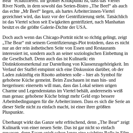
Bear“ echauffieren. Ihr größter Kritikpunkt ist, dass das Viertel
River North, in dem sowohl das Serien-Bistro „The Beef“ als auch
das echte „Mr Beef“ liegen, als hartes Arbeiter:innen-Viertel
gezeichnet wird, das kurz vor der Gentrifizierung steht. Tatsächlich
ist das Viertel schon seit Ewigkeiten gentrifiziert, nach Manhattan
besitzt es die größte Galerie-Dichte der USA.
Doch auch wenn das Chicago-Porträt nicht so richtig gelingt, zeigt
„The Bear“ mit seinem Gentrifizierungs-Plot trotzdem, dass es nicht
nur an der rein ästhetischen Seite von Essen und Restaurants
interessiert ist, sondern auch an seiner soziologischen Einbettung in
die Gesellschaft. Denn auch das ist Kulinarik: ein
Distinktionsmerkmal zur Darstellung von Klassenzugehörigkeit. Im
Verlauf der Staffel entspinnt sich eine Diskussion darüber, ob der
Laden zukünftig ein Risotto anbieten solle – hier als Symbol für
gehobene Küche gemeint. Beim Zuschauen ist man hin- und
hergerissen: einerseits will man, dass das Lokal seinen urigen
Charme und Legendenstatus im Viertel behält, andererseits weiß
man genau: gehobene Küche bringt mehr Geld ergo bessere
Arbeitsbedingungen für die Arbeiter:innen. Dass es sich die Serie an
dieser Stelle nicht zu einfach macht, ist einer ihrer größten
Pluspunkte.
Überhaupt wirkt das Ganze sehr erfrischend, denn „The Bear“ zeigt
Kulinarik von einer neuen Seite. Das ist gar nicht so einfach
gewesen, denn Essen spielt schon lange eine wichtige Rolle in Film