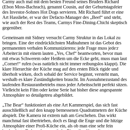
Carmy auch mal mit dem besten Freund seines Bruders Richard
(Ebon Moss-Bachrach), genannt Cousin, auf der Geburtstagsfeier
des Investor-Sohnes Hot Dogs servieren. Mit Richard führt er eine
Art Hassliebe, er war der Defacto-Manager des „Beef“ und steht,
wie auch der Rest des Teams, Carmys Fine-Dining-Chichi skeptisch
gegenüber.
Gemeinsam mit Sidney versucht Carmy Struktur in das Lokal zu
bringen. Eine der eindrücklichsten Maßnahmen ist das Gebot des
permanenten verbalen Kommunizierens: jede Frage muss jede:r
Arbeiter:in mit einem lauten „Yes, Chef“ beantworten, bevor man
mit etwas Schwerem oder Heißem um die Ecke geht, muss man laut
„Corner!“ rufen (was natürlich nicht immer reibungslos klappt). Die
klare Hierarchie der Küche mag auf den ersten Blick rigide und
überholt wirken, doch sobald der Service beginnt, versteht man,
weshalb es klare Zuständigkeiten braucht. Im Ausnahmezustand des
laufenden Restaurantbetriebs muss jeder Arbeitsschritt perfekt sitzen.
Vielleicht kein Film oder keine Serie hat bisher diese angespannte
Atmosphäre so detailgetreu abgebildet.
„The Bear“ funktioniert als eine Art Kammerspiel, das sich fast
ausschließlich auf den knapp bemessenen Quadratmetern der Küche
abspielt. Die Kamera ist extrem nah am Geschehen. Das wirkt
manchmal fast übertrieben, doch es fängt die Enge und die hitzige
Atmosphäre einer Profi-Küche ein, als ob man eine sehr fein