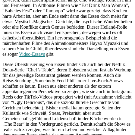
und Fernsehen. In Arthouse-Filmen wie “Eat Drink Man Woman”,
“Babettes Fest” oder “Tampopo” wird zwar gezeigt, dass Kochen
harte Arbeit ist, aber am Ende steht dann das Essen doch meist für
etwas Mystisch-Magisches. Gerichte, die psychische Wunden heilen
oder alte Konflikte durch Genuss befrieden. Dieser Heiland-Rolle
muss das Essen auch visuell entsprechen, deswegen wird es oft
ästhetisch überstilisiert. Ein hervorragendes Beispiel sind die
märchenhaften Filme des Animationsmeisters Hayao Myazaki und
seinem Studio Ghibli, über dessen sinnliche Darstellung von Essen
es sogar
Video-Essays
gibt.
Diese Überstilisierung von Essen findet sich auch bei der Netflix-
Doku-Serie “Chef’s Table”, deren Episoden schon fast als Werbung
für das jeweilige Restaurant gelesen werden können. Auch die
Reise-Sendung „Somebody Feed Phil“ oder Live-Koch-Shows
schaffen es kaum, Essen aus einer anderen als der extrem
appetitanregenden Perspektive zu zeigen, wie sie auch in Instagram-
Reels oder TikTok-Videos propagiert wird (mit Ausnahme vielleicht
von “Ugly Delicious”, das die soziokulturelle Geschichte von
Gerichten beleuchtet). Bisher medial kaum gezeigte Seiten der
Kulinarik wie Schweiß, Stress, Prekarität, aber auch
Gemeinschaftsgefühl und Leidenschaft in der Küche werden in
„The Bear“ in den Vordergrund gerückt. Damit schafft die Show es
realistisch zu zeigen, was für ein Leben und welcher Alltag hinter
dem ganzen Essen steckt, das unseren Appetit anregt.