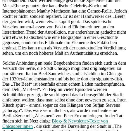
es behandelt. Dazu werden einige geschickte Spielereien auf der
Meta-Ebene genutzt: der kanadische Celebrity-Koch und
Internetphänomen Matthy Mattheson hat eine Cameo-Rolle. Jedoch
kocht er nicht, sondern repariert. Er ist der Handwerker des „Beef“,
der gerufen wird, wenn etwas kaputt geht. Das spielerische
Verschwimmen-Lassen von Fakt und Fiktion erinnert an den
literarischen Trend der Autofiktion, nur andersherum gedacht: nicht
wird etwas Faktisches wie eine Biographie in einer Geschichte
gegossen, sondern das Fiktionale um Elemente des Faktischen
ergänzt. Dies kann man als Versuch der paratextuellen Verdichtung
sehen, um ein noch höheres Maß an Authentizität zu erreichen.
Solche Anbindung an reale Begebenheiten finden sich auch in dem
Versuch der Serie, die Stadt Chicago möglichst originalgetreu zu
porträtieren. Italian Beef Sandwiches sind tatsächlich im Chicago
der 1930er-Jahre entstanden und bis heute dort ein signature-dish.
Das „The Beef“ ist ebenfalls einem echten Laden nachempfunden,
dem Deli „Mr Beef“. Zu Beginn vieler Episoden werden
Schnittbilder gezeigt, die so dringend das Lebensgefühl der Stadt
einfangen wollen, dass man selbst ohne dort gewesen zu sein, ihren
Kitsch spürt – einmal sogar zu den Klängen von Sufjan Stevens
„Chicago“. Das wäre vermutlich so, als würde man heute eine
Berlin-Serie mit „Alles neu“ von Peter Fox unterlegen. In der Tat
finden sich im Netz einige
Blog- & Newsletter-Texte von
Chicagoer:innen
, die sich über die Darstellung der Stadt in „The