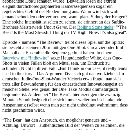
beobachtete Doku schauen würde. Bisweilen lösen die extrem
elegant durchchoreographierten Kamerasequenzen sogar ein
regelrechtes Gefühl der Beklemmung aus: Wann wird sich wohl
jemand schneiden oder verbrennen, wann platzt Sidney der Kragen?
Eine solche Intensität ist selten zu sehen, sie erinnert an das Safdie-
Brothers-Meisterwerk
Uncut Gems
. Der
Rolling Stone titelte
: ”‘The
Bear’ Is the Most Stressful Thing on TV Right Now. It’s also great“.
Episode 7 namens “The Review” treibt dieses Spiel auf die Spitze:
sie besteht aus einem 20-minütigen One-Shot. Circa vier oder fünf
Mal soll das Ensemble die Sequenz gedreht haben. In einem
Interview mit “Indiewire”
sagte Hauptdarsteller White, dass One-
Shots in vielen Fällen bloß ein Mittel sein, um Eindruck zu
schinden. Nicht in ihrem Fall: „But I think in our case, it really lends
itself to the story“. Das Argument lässt sich gut nachvollziehen. Im
deutschen Indie-One-Shot-Wunder Victoria etwa fragte man sich
trotz aller Bewunderung für den cineastischen Innovationsgeist an
mancher Stelle, wie genau der One-Take-Modus dramaturgisch
begründet ist. Anders bei “The Bear”: hier erzeugen die zwanzig
Minuten Schnittlosigkeit eine sich immer weiter hochschaukelnde
Anspannung (selbst wenn man gar nicht unbedingt wahrnimmt, dass
nicht geschnitten wird).
“The Bear” hat den Anspruch, ein möglichst genaues und –
Achtung, Unwort – authentisches Bild der Welten zu zeichnen, die