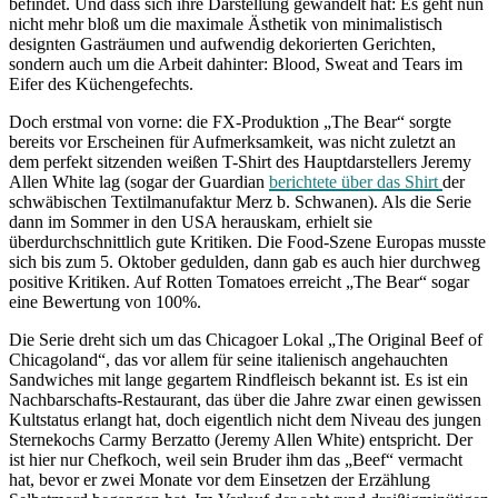
befindet. Und dass sich ihre Darstellung gewandelt hat: Es geht nun
nicht mehr bloß um die maximale Ästhetik von minimalistisch
designten Gasträumen und aufwendig dekorierten Gerichten,
sondern auch um die Arbeit dahinter: Blood, Sweat and Tears im
Eifer des Küchengefechts.
Doch erstmal von vorne: die FX-Produktion „The Bear“ sorgte
bereits vor Erscheinen für Aufmerksamkeit, was nicht zuletzt an
dem perfekt sitzenden weißen T-Shirt des Hauptdarstellers Jeremy
Allen White lag (sogar der Guardian
berichtete über das Shirt
der
schwäbischen Textilmanufaktur Merz b. Schwanen). Als die Serie
dann im Sommer in den USA herauskam, erhielt sie
überdurchschnittlich gute Kritiken. Die Food-Szene Europas musste
sich bis zum 5. Oktober gedulden, dann gab es auch hier durchweg
positive Kritiken. Auf Rotten Tomatoes erreicht „The Bear“ sogar
eine Bewertung von 100%.
Die Serie dreht sich um das Chicagoer Lokal „The Original Beef of
Chicagoland“, das vor allem für seine italienisch angehauchten
Sandwiches mit lange gegartem Rindfleisch bekannt ist. Es ist ein
Nachbarschafts-Restaurant, das über die Jahre zwar einen gewissen
Kultstatus erlangt hat, doch eigentlich nicht dem Niveau des jungen
Sternekochs Carmy Berzatto (Jeremy Allen White) entspricht. Der
ist hier nur Chefkoch, weil sein Bruder ihm das „Beef“ vermacht
hat, bevor er zwei Monate vor dem Einsetzen der Erzählung