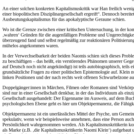
An einer solchen konkreten Kapitalismuskritik war Han freilich wenig
einer biopolitischen Disziplinargesellschaft ergreift“. Dennoch berei
Ausbeutungskapitalismus für das apokalyptische Geraune schien.
Wo ist die Grenze zwischen einer kritischen Untersuchung, in der k
‚wahren‘ Gründen für die augenfälligen Probleme und Ungerechtigkei
überzeugend fand und selbst regelmäßig zur reaktionären Politisierun
mühelos angekommen waren.
In der Verwechselbarkeit der beiden Naomis schien sich dieses Problem
zu beschäftigen – das heißt, ein verstörendes Phänomen unserer Gegen
auf Deutsch noch nicht angekündigt) ist teils autobiographisch, teils 
grundsätzliche Fragen zu einer politischen Epistemologie auf. Klein
linken Positionen und der nach rechts weit offenen Schwurbelzone au
Doppelgänger:innen in Märchen, Filmen oder Romanen sind Verkörperli
sind nur in einer Gesellschaft denkbar, in der das Individuum als ein
Gesellschaft ausgehandelt: Der Eigenname im Ausweis, auf dem Buchu
psychologischen Ebene geht es hier um Objektpermanenz, die Fähigke
Objektpermanenz ist ein unerlässliches Mittel der Psyche, um Gemein
spekulativ, wenn wir beispielsweise annehmen, dass eine Person auch 
Persönlichkeit wahrgenommen werden. Als Kapitalismuskritikerin komm
als Marke (z.B. ‚die Kapitalismuskritikerin Naomi Klein‘) aufgebaut 