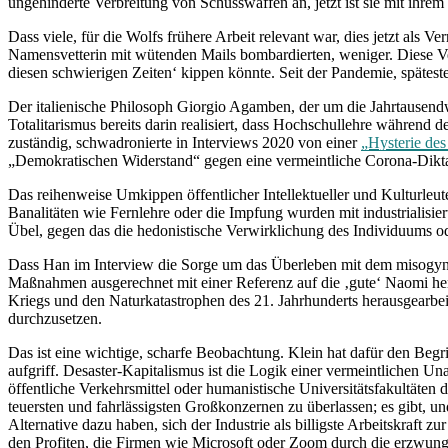
ungehinderte Verbreitung von Schusswaffen an, jetzt ist sie mit ihrem
Dass viele, für die Wolfs frühere Arbeit relevant war, dies jetzt als 
Namensvetterin mit wütenden Mails bombardierten, weniger. Diese Verw
diesen schwierigen Zeiten‘ kippen könnte. Seit der Pandemie, spätesten
Der italienische Philosoph Giorgio Agamben, der um die Jahrtausendw
Totalitarismus bereits darin realisiert, dass Hochschullehre während 
zuständig, schwadronierte in Interviews 2020 von einer
„Hysterie de
„Demokratischen Widerstand“ gegen eine vermeintliche Corona-Dikta
Das reihenweise Umkippen öffentlicher Intellektueller und Kulturleu
Banalitäten wie Fernlehre oder die Impfung wurden mit industrialisie
Übel, gegen das die hedonistische Verwirklichung des Individuums o
Dass Han im Interview die Sorge um das Überleben mit dem misogynen B
Maßnahmen ausgerechnet mit einer Referenz auf die ‚gute‘ Naomi her
Kriegs und den Naturkatastrophen des 21. Jahrhunderts herausgearbeit
durchzusetzen.
Das ist eine wichtige, scharfe Beobachtung. Klein hat dafür den Begri
aufgriff. Desaster-Kapitalismus ist die Logik einer vermeintlichen Un
öffentliche Verkehrsmittel oder humanistische Universitätsfakultäten
teuersten und fahrlässigsten Großkonzernen zu überlassen; es gibt, und
Alternative dazu haben, sich der Industrie als billigste Arbeitskraft 
den Profiten, die Firmen wie Microsoft oder Zoom durch die erzwung