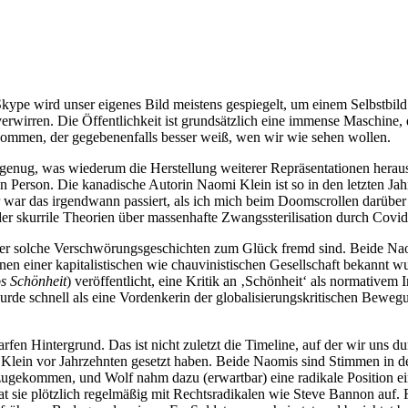
Skype wird unser eigenes Bild meistens gespiegelt, um einem Selbstbil
verwirren. Die Öffentlichkeit ist grundsätzlich eine immense Maschine
ommen, der gegebenenfalls besser weiß, wen wir wie sehen wollen.
ch genug, was wiederum die Herstellung weiterer Repräsentationen her
en Person. Die kanadische Autorin Naomi Klein ist so in den letzten Ja
ar das irgendwann passiert, als ich mich beim Doomscrollen darüber 
t, der skurrile Theorien über massenhafte Zwangssterilisation durch Co
 der solche Verschwörungsgeschichten zum Glück fremd sind. Beide Naom
nen einer kapitalistischen wie chauvinistischen Gesellschaft bekannt w
s Schönheit
) veröffentlicht, eine Kritik an ‚Schönheit‘ als normativem 
urde schnell als eine Vordenkerin der globalisierungskritischen Beweg
en Hintergrund. Das ist nicht zuletzt die Timeline, auf der wir uns 
und Klein vor Jahrzehnten gesetzt haben. Beide Naomis sind Stimmen in
ekommen, und Wolf nahm dazu (erwartbar) eine radikale Position ein, 
rat sie plötzlich regelmäßig mit Rechtsradikalen wie Steve Bannon auf. 