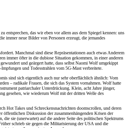
d zu entsprechen, das wir eben vor allem aus dem Spiegel kennen: uns
, die immer neue Bilder von Personen erzeugt, die jemandes
ausfordert. Manchmal sind diese Repräsentationen auch etwas Anderem
hren immer öfter in die dubiose Situation gekommen, in einer anderen
gewundert und geärgert hatte, dass selbst Naomi Wolf umgekippt
vid-Impfungen und Todesstrahlen vom 5G-Mast verbreitete.
is sind sich eigentlich auch nur sehr oberflächlich ähnlich: Vom
urden – radikale Frauen, die sich das System vornahmen. Wolf hatte
Instrument patriarchaler Unterdrückung. Klein, acht Jahre jünger,
ung gesehen, wie wiederum Wolf mit der dritten Welle des
durch Hot Takes und Schreckensnachrichten doomscrollen, und deren
 der öffentlichen Diskussion der zusammenhängenden Krisen der
die sie (unerwartet) auf die andere Seite des politischen Spektrums
Früher schrieb sie gegen die Militarisierung der USA und die