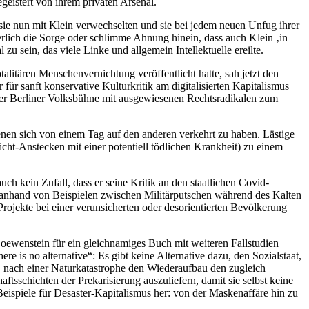
geistert von ihrem privaten Arsenal.
ie sie nun mit Klein verwechselten und sie bei jedem neuen Unfug ihrer
herlich die Sorge oder schlimme Ahnung hinein, dass auch Klein ‚in
zu sein, das viele Linke und allgemein Intellektuelle ereilte.
itären Menschenvernichtung veröffentlicht hatte, sah jetzt den
für sanft konservative Kulturkritik am digitalisierten Kapitalismus
der Berliner Volksbühne mit ausgewiesenen Rechtsradikalen zum
enen sich von einem Tag auf den anderen verkehrt zu haben. Lästige
cht-Anstecken mit einer potentiell tödlichen Krankheit) zu einem
h kein Zufall, dass er seine Kritik an den staatlichen Covid-
anhand von Beispielen zwischen Militärputschen während des Kalten
Projekte bei einer verunsicherten oder desorientierten Bevölkerung
Loewenstein für ein gleichnamiges Buch mit weiteren Fallstudien
 is no alternative“: Es gibt keine Alternative dazu, den Sozialstaat,
u, nach einer Naturkatastrophe den Wiederaufbau den zugleich
ftsschichten der Prekarisierung auszuliefern, damit sie selbst keine
e Beispiele für Desaster-Kapitalismus her: von der Maskenaffäre hin zu