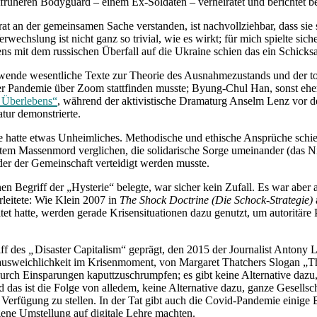
 früheren Bodyguard – einem Ex-Soldaten – verheiratet und berichtet be
Verrat an der gemeinsamen Sache verstanden, ist nachvollziehbar, dass s
echslung ist nicht ganz so trivial, wie es wirkt; für mich spielte sic
s mit dem russischen Überfall auf die Ukraine schien das ein Schicksal 
ende wesentliche Texte zur Theorie des Ausnahmezustands und der total
der Pandemie über Zoom stattfinden musste; Byung-Chul Han, sonst eher 
s Überlebens“
, während der aktivistische Dramaturg Anselm Lenz vor 
tur demonstrierte.
te hatte etwas Unheimliches. Methodische und ethische Ansprüche schi
rtem Massenmord verglichen, die solidarische Sorge umeinander (das Ni
der der Gemeinschaft verteidigt werden musste.
egriff der „Hysterie“ belegte, war sicher kein Zufall. Es war aber auc
leitete: Wie Klein 2007 in
The Shock Doctrine (Die Schock-Strategie)
et hatte, werden gerade Krisensituationen dazu genutzt, um autoritäre 
ff des
„
Disaster Capitalism“ geprägt, den 2015 der Journalist Antony 
ausweichlichkeit im Krisenmoment, von Margaret Thatchers Slogan „There
 durch Einsparungen kaputtzuschrumpfen; es gibt keine Alternative daz
 das ist die Folge von alledem, keine Alternative dazu, ganze Gesellscha
zur Verfügung zu stellen. In der Tat gibt auch die Covid-Pandemie einig
ene Umstellung auf digitale Lehre machten.