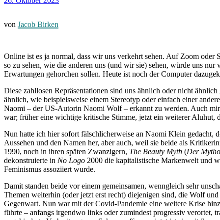
26. Oktober 2023
von
Jacob Birken
Online ist es ja normal, dass wir uns verkehrt sehen. Auf Zoom oder 
so zu sehen, wie die anderen uns (und wir sie) sehen, würde uns nur 
Erwartungen gehorchen sollen. Heute ist noch der Computer dazugek
Diese zahllosen Repräsentationen sind uns ähnlich oder nicht ähnli
ähnlich, wie beispielsweise einem Stereotyp oder einfach einer ander
Naomi – der US-Autorin Naomi Wolf – erkannt zu werden. Auch mir w
war; früher eine wichtige kritische Stimme, jetzt ein weiterer Aluhu
Nun hatte ich hier sofort fälschlicherweise an Naomi Klein gedacht,
Aussehen und den Namen her, aber auch, weil sie beide als Kritikerin
1990, noch in ihren späten Zwanzigern,
The Beauty Myth
(
Der Mytho
dekonstruierte in
No Logo
2000 die kapitalistische Markenwelt und w
Feminismus assoziiert wurde.
Damit standen beide vor einem gemeinsamen, wenngleich sehr unscharf
Themen weiterhin (oder jetzt erst recht) diejenigen sind, die Wolf 
Gegenwart. Nun war mit der Covid-Pandemie eine weitere Krise hinzug
führte – anfangs irgendwo links oder zumindest progressiv verortet, t