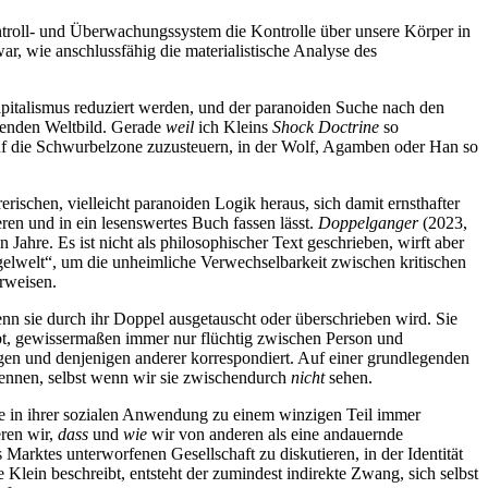
Kontroll- und Überwachungssystem die Kontrolle über unsere Körper in
ar, wie anschlussfähig die materialistische Analyse des
apitalismus reduziert werden, und der paranoiden Suche nach den
fenden Weltbild. Gerade
weil
ich Kleins
Shock Doctrine
so
, auf die Schwurbelzone zuzusteuern, in der Wolf, Agamben oder Han so
rischen, vielleicht paranoiden Logik heraus, sich damit ernsthafter
ren und in ein lesenswertes Buch fassen lässt.
Doppelganger
(2023,
 Jahre. Es ist nicht als philosophischer Text geschrieben, wirft aber
egelwelt“, um die unheimliche Verwechselbarkeit zwischen kritischen
rweisen.
nn sie durch ihr Doppel ausgetauscht oder überschrieben wird. Sie
leibt, gewissermaßen immer nur flüchtig zwischen Person und
en und denjenigen anderer korrespondiert. Auf einer grundlegenden
kennen, selbst wenn wir sie zwischendurch
nicht
sehen.
de in ihrer sozialen Anwendung zu einem winzigen Teil immer
ren wir,
dass
und
wie
wir von anderen als eine andauernde
arktes unterworfenen Gesellschaft zu diskutieren, in der Identität
Klein beschreibt, entsteht der zumindest indirekte Zwang, sich selbst