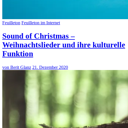
Feuilleton
Feuilleton im Internet
Sound of Christmas –
Weihnachtslieder und ihre kulturelle
Funktion
von Berit Glanz
21. Dezember 2020