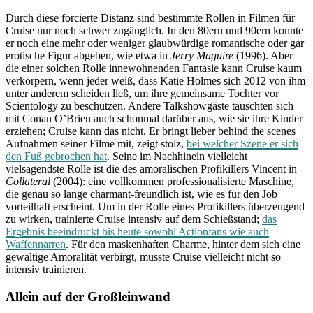
Durch diese forcierte Distanz sind bestimmte Rollen in Filmen für
Cruise nur noch schwer zugänglich. In den 80ern und 90ern konnte
er noch eine mehr oder weniger glaubwürdige romantische oder gar
erotische Figur abgeben, wie etwa in
Jerry Maguire
(1996). Aber
die einer solchen Rolle innewohnenden Fantasie kann Cruise kaum
verkörpern, wenn jeder weiß, dass Katie Holmes sich 2012 von ihm
unter anderem scheiden ließ, um ihre gemeinsame Tochter vor
Scientology zu beschützen. Andere Talkshowgäste tauschten sich
mit Conan O’Brien auch schonmal darüber aus, wie sie ihre Kinder
erziehen; Cruise kann das nicht. Er bringt lieber behind the scenes
Aufnahmen seiner Filme mit, zeigt stolz,
bei welcher Szene er sich
den Fuß gebrochen hat
. Seine im Nachhinein vielleicht
vielsagendste Rolle ist die des amoralischen Profikillers Vincent in
Collateral
(2004): eine vollkommen professionalisierte Maschine,
die genau so lange charmant-freundlich ist, wie es für den Job
vorteilhaft erscheint. Um in der Rolle eines Profikillers überzeugend
zu wirken, trainierte Cruise intensiv auf dem Schießstand;
das
Ergebnis beeindruckt bis heute sowohl Actionfans wie auch
Waffennarren
. Für den maskenhaften Charme, hinter dem sich eine
gewaltige Amoralität verbirgt, musste Cruise vielleicht nicht so
intensiv trainieren.
Allein auf der Großleinwand