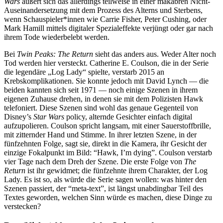
Wars
äußert sich das allerdings teilweise in einer makabren Nicht-
Auseinandersetzung mit dem Prozess des Alterns und Sterbens,
wenn Schauspieler*innen wie Carrie Fisher, Peter Cushing, oder
Mark Hamill mittels digitaler Spezialeffekte verjüngt oder gar nach
ihrem Tode wiederbelebt werden.
Bei
Twin Peaks: The Return
sieht das anders aus. Weder Alter noch
Tod werden hier versteckt. Catherine E. Coulson, die in der Serie
die legendäre „Log Lady“ spielte, verstarb 2015 an
Krebskomplikationen. Sie konnte jedoch mit David Lynch — die
beiden kannten sich seit 1971 — noch einige Szenen in ihrem
eigenen Zuhause drehen, in denen sie mit dem Polizisten Hawk
telefoniert. Diese Szenen sind wohl das genaue Gegenteil von
Disney’s
Star Wars
policy, alternde Gesichter einfach digital
aufzupolieren. Coulson spricht langsam, mit einer Sauerstoffbrille,
mit zitternder Hand und Stimme. In ihrer letzten Szene, in der
fünfzehnten Folge, sagt sie, direkt in die Kamera, ihr Gesicht der
einzige Fokalpunkt im Bild: “Hawk, I’m dying”. Coulson verstarb
vier Tage nach dem Dreh der Szene. Die erste Folge von
The
Return
ist ihr gewidmet; die fünfzehnte ihrem Charakter, der Log
Lady. Es ist so, als würde die Serie sagen wollen: was hinter den
Szenen passiert, der “meta-text”, ist längst unabdingbar Teil des
Textes geworden, welchen Sinn würde es machen, diese Dinge zu
verstecken?