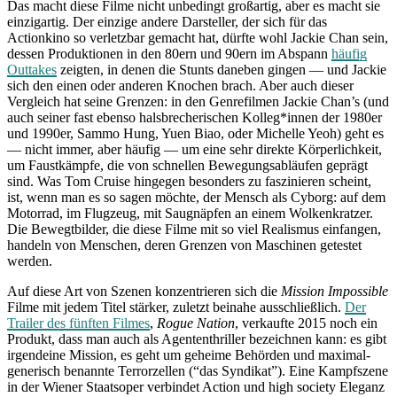
Das macht diese Filme nicht unbedingt großartig, aber es macht sie
einzigartig. Der einzige andere Darsteller, der sich für das
Actionkino so verletzbar gemacht hat, dürfte wohl Jackie Chan sein,
dessen Produktionen in den 80ern und 90ern im Abspann
häufig
Outtakes
zeigten, in denen die Stunts daneben gingen — und Jackie
sich den einen oder anderen Knochen brach. Aber auch dieser
Vergleich hat seine Grenzen: in den Genrefilmen Jackie Chan’s (und
auch seiner fast ebenso halsbrecherischen Kolleg*innen der 1980er
und 1990er, Sammo Hung, Yuen Biao, oder Michelle Yeoh) geht es
— nicht immer, aber häufig — um eine sehr direkte Körperlichkeit,
um Faustkämpfe, die von schnellen Bewegungsabläufen geprägt
sind. Was Tom Cruise hingegen besonders zu faszinieren scheint,
ist, wenn man es so sagen möchte, der Mensch als Cyborg: auf dem
Motorrad, im Flugzeug, mit Saugnäpfen an einem Wolkenkratzer.
Die Bewegtbilder, die diese Filme mit so viel Realismus einfangen,
handeln von Menschen, deren Grenzen von Maschinen getestet
werden.
Auf diese Art von Szenen konzentrieren sich die
Mission Impossible
Filme mit jedem Titel stärker, zuletzt beinahe ausschließlich.
Der
Trailer des fünften Filmes
,
Rogue Nation
, verkaufte 2015 noch ein
Produkt, dass man auch als Agententhriller bezeichnen kann: es gibt
irgendeine Mission, es geht um geheime Behörden und maximal-
generisch benannte Terrorzellen (“das Syndikat”). Eine Kampfszene
in der Wiener Staatsoper verbindet Action und high society Eleganz