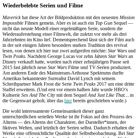
Wiederbelebte Serien und Filme
Maverick
hat diese Art der Bildproduktion mit den neuesten
Mission
Impossible
Filmen gemein. Aber es ist auch ein
Top Gun
Sequel —
nicht das neuste Modell einer regelmäßigen Serie, sondern die
Wiederauferstehung einer Filmwelt, die zuletzt vor mehr als drei
Jahrzehnten im Kino lief. Dementsprechend lässt sich der Film auch
in der seit einigen Jahren besonders starken Tradition des revival
lesen, von denen ich hier nur zwei aufgreifen möchte:
Star Wars
und
Twin Peaks
. Nachdem George Lucas vor zehn Jahren
Star Wars
an
Disney verkauft hatte, wurden nach einer zehnjährigen Pause seit
2015 fast jährlich neue
Star Wars
Filme und TV-Serien produziert.
Am anderen Ende des Mainstream-Arthouse Spektrums durfte
Amerikas bekanntester Surrealist David Lynch mit seinem
Schreibpartner Mark Frost die Serie
Twin Peaks
2017 um eine dritte
Staffel erweitern. (Und erst vor einem halben Jahr wurde HBO’s
Kultserie
Sex And The City
mit dem Sequel
And Just Like That…
in
die Gegenwart geholt, über das
hier
bereits geschrieben wurde.)
Die wohl interessanteste Gemeinsamkeit dieser ganz
unterschiedlichen seriellen Werke ist ihr Fokus auf den Prozess des
Alterns — des Alterns der Charaktere, der Darsteller*innen, der
fiktiven Welten, und letztlich der Serien selbst. Dadurch erhalten die
Werke eine offensichtliche Qualität der Selbstbeobachtung. Bei
Star