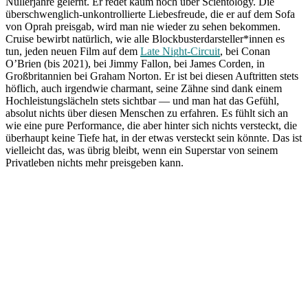
Nullerjahre gelernt. Er redet kaum noch über Scientology. Die
überschwenglich-unkontrollierte Liebesfreude, die er auf dem Sofa
von Oprah preisgab, wird man nie wieder zu sehen bekommen.
Cruise bewirbt natürlich, wie alle Blockbusterdarsteller*innen es
tun, jeden neuen Film auf dem
Late Night-Circuit
, bei Conan
O’Brien (bis 2021), bei Jimmy Fallon, bei James Corden, in
Großbritannien bei Graham Norton. Er ist bei diesen Auftritten stets
höflich, auch irgendwie charmant, seine Zähne sind dank einem
Hochleistungslächeln stets sichtbar — und man hat das Gefühl,
absolut nichts über diesen Menschen zu erfahren. Es fühlt sich an
wie eine pure Performance, die aber hinter sich nichts versteckt, die
überhaupt keine Tiefe hat, in der etwas versteckt sein könnte. Das ist
vielleicht das, was übrig bleibt, wenn ein Superstar von seinem
Privatleben nichts mehr preisgeben kann.