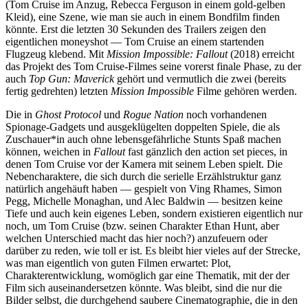
(Tom Cruise im Anzug, Rebecca Ferguson in einem gold-gelben
Kleid), eine Szene, wie man sie auch in einem Bondfilm finden
könnte. Erst die letzten 30 Sekunden des Trailers zeigen den
eigentlichen moneyshot — Tom Cruise an einem startenden
Flugzeug klebend. Mit
Mission Impossible: Fallout
(2018) erreicht
das Projekt des Tom Cruise-Filmes seine vorerst finale Phase, zu der
auch
Top Gun: Maverick
gehört und vermutlich die zwei (bereits
fertig gedrehten) letzten
Mission Impossible
Filme gehören werden.
Die in
Ghost Protocol
und
Rogue Nation
noch vorhandenen
Spionage-Gadgets und ausgeklügelten doppelten Spiele, die als
Zuschauer*in auch ohne lebensgefährliche Stunts Spaß machen
können, weichen in
Fallout
fast gänzlich den action set pieces, in
denen Tom Cruise vor der Kamera mit seinem Leben spielt. Die
Nebencharaktere, die sich durch die serielle Erzählstruktur ganz
natürlich angehäuft haben — gespielt von Ving Rhames, Simon
Pegg, Michelle Monaghan, und Alec Baldwin — besitzen keine
Tiefe und auch kein eigenes Leben, sondern existieren eigentlich nur
noch, um Tom Cruise (bzw. seinen Charakter Ethan Hunt, aber
welchen Unterschied macht das hier noch?) anzufeuern oder
darüber zu reden, wie toll er ist. Es bleibt hier vieles auf der Strecke,
was man eigentlich von guten Filmen erwartet: Plot,
Charakterentwicklung, womöglich gar eine Thematik, mit der der
Film sich auseinandersetzen könnte. Was bleibt, sind die nur die
Bilder selbst, die durchgehend saubere Cinematographie, die in den