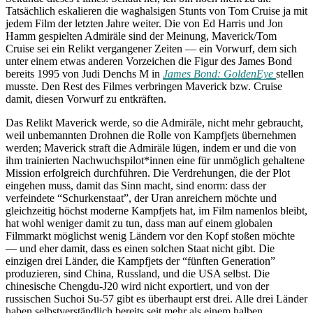
Tatsächlich eskalieren die waghalsigen Stunts von Tom Cruise ja mit
jedem Film der letzten Jahre weiter. Die von Ed Harris und Jon
Hamm gespielten Admiräle sind der Meinung, Maverick/Tom
Cruise sei ein Relikt vergangener Zeiten — ein Vorwurf, dem sich
unter einem etwas anderen Vorzeichen die Figur des James Bond
bereits 1995 von Judi Denchs M in
James Bond: GoldenEye
stellen
musste. Den Rest des Filmes verbringen Maverick bzw. Cruise
damit, diesen Vorwurf zu entkräften.
Das Relikt Maverick werde, so die Admiräle, nicht mehr gebraucht,
weil unbemannten Drohnen die Rolle von Kampfjets übernehmen
werden; Maverick straft die Admiräle lügen, indem er und die von
ihm trainierten Nachwuchspilot*innen eine für unmöglich gehaltene
Mission erfolgreich durchführen. Die Verdrehungen, die der Plot
eingehen muss, damit das Sinn macht, sind enorm: dass der
verfeindete “Schurkenstaat”, der Uran anreichern möchte und
gleichzeitig höchst moderne Kampfjets hat, im Film namenlos bleibt,
hat wohl weniger damit zu tun, dass man auf einem globalen
Filmmarkt möglichst wenig Ländern vor den Kopf stoßen möchte
— und eher damit, dass es einen solchen Staat nicht gibt. Die
einzigen drei Länder, die Kampfjets der “fünften Generation”
produzieren, sind China, Russland, und die USA selbst. Die
chinesische Chengdu-J20 wird nicht exportiert, und von der
russischen Suchoi Su-57 gibt es überhaupt erst drei. Alle drei Länder
haben selbstverständlich bereits seit mehr als einem halben