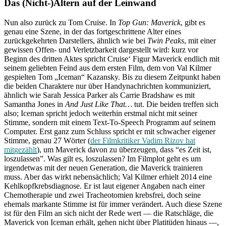
Das (Nicht-)Altern auf der Leinwand
Nun also zurück zu Tom Cruise. In
Top Gun: Maverick
, gibt es
genau eine Szene, in der das fortgeschrittene Alter eines
zurückgekehrten Darstellers, ähnlich wie bei
Twin Peaks
, mit einer
gewissen Offen- und Verletzbarkeit dargestellt wird: kurz vor
Beginn des dritten Aktes spricht Cruise‘ Figur Maverick endlich mit
seinem geliebten Feind aus dem ersten Film, dem von Val Kilmer
gespielten Tom „Iceman“ Kazansky. Bis zu diesem Zeitpunkt haben
die beiden Charaktere nur über Handynachrichten kommuniziert,
ähnlich wie Sarah Jessica Parker als Carrie Bradshaw es mit
Samantha Jones in
And Just Like That…
tut. Die beiden treffen sich
also; Iceman spricht jedoch weiterhin erstmal nicht mit seiner
Stimme, sondern mit einem Text-To-Speech Programm auf seinem
Computer. Erst ganz zum Schluss spricht er mit schwacher eigener
Stimme, genau 27 Wörter (
der Filmkritiker Vadim Rizov hat
mitgezählt
), um Maverick davon zu überzeugen, dass “es Zeit ist,
loszulassen”. Was gilt es, loszulassen? Im Filmplot geht es um
irgendetwas mit der neuen Generation, die Maverick trainieren
muss. Aber das wirkt nebensächlich; Val Kilmer erhielt 2014 eine
Kehlkopfkrebsdiagnose. Er ist laut eigener Angaben nach einer
Chemotherapie und zwei Tracheotomien krebsfrei, doch seine
ehemals markante Stimme ist für immer verändert. Auch diese Szene
ist für den Film an sich nicht der Rede wert — die Ratschläge, die
Maverick von Iceman erhält, gehen nicht über Platitüden hinaus —,