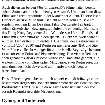
Auch die ersten beiden
Mission Impossible
Filme hatten bereits
solche Stunts, aber nicht im heutigen Ausmaß. Und man kann diese
Filme auch recht produktiv in der Manier der Auteur-Theorie lesen.
Der erste
Mission Impossible
ist nicht nur ein Tom Cruise-Film,
sondern auch ein Brian DePalma-Film. Der zweite Teil trägt in
seinen tänzerischen Bewegungsabläufen die eindeutige Handschrift
des Hong Kong Regisseurs John Woo, dessen Heroic Bloodshed
Filme mit Chow Yun-Fat in den späten 1980ern weltweit bekannt
wurden. Den dritten Film drehte J. J. Abrams, der als showrunner
von
Lost
(2004-2010) und Regisseur mehrerer
Star Trek
und
Star
Wars
Filme vielleicht weniger für audiovisuelle Regiezüge bekannt
ist als für einen Fokus auf Plotentwicklung. Den vierten Teil, der
eben genannte
Ghost Protocol
, wurde von Brad Bird gedreht, alle
weiteren Filme von Christopher McQuarrie, zwei Regisseure, die
man durchaus nicht abwertend als “handwerklich” begabt
bezeichnen darf.
Diese Filme tragen daher nur noch teilweise die Schriftzüge eines
bestimmten Regisseurs, sondern immer mehr die des Schauspieler-
Produzenten Tom Cruise; in diese Filme reiht sich auch der von
Joseph Kosinski gedrehte Maverick ein.
Cyborg mit Todestrieb