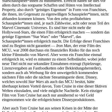
Starschauspieler*innen zu minimieren. Erreicht haben sie dies vor
allem durch das sorgsame Schaffen und Hüten von Intellectual
Property, also durch “geistiges Eigentum” in Form von Franchises,
die ihnen, im Gegensatz zu eigenwilligen Schauspieler*innen, nicht
abhanden kommen können. Von den zehn profitabelsten
Schauspieler*innen sind, je nach Zählweise, acht oder neun Teil des
Marvel Cinematic Universes. Es sind hier nicht mehr die
Hollywood-Stars, die einen Film erfolgreich machen — sondern das
geistige Eigentum “Star Wars” oder “Marvel”, das
Schauspieler*innen erfolgreich macht. Die Erfolge dieser Franchises
sind zu Beginn nicht garantiert —
Iron Man
, der erste Film des
MCU, war 2008 durchaus ein finanzielles Risiko für das noch
kleine Filmstudio von Marvel. Aber wenn ein Franchise einmal
erfolgreich ist, wird es mitunter zu einem Selbstläufer, wobei jeder
neue Titel nicht nur sekundäre Einnahmen erzeugt (Spielzeuge,
Lizenzvergaben an Fastfoodketten oder Bekleidungshersteller),
sondern auch als Werbung für den unweigerlich kommenden
nächsten Film oder die nächste Streamingserie dient. Disney,
welches sowohl
Star Wars
als auch das MCU besitzt, hätte
überhaupt keinen Vorteil davon, Tom Cruise in eine dieser fiktiven
Welten einzuladen, und viele mögliche Nachteile. Kein einziger
Film von Tom Cruise hat auch nur annähernd so viel Geld
eingenommen wie die erfolgreichsten Disneyproduktionen.
Aber auch Tom Cruise hat aus seinen Krisen in der Mitte der