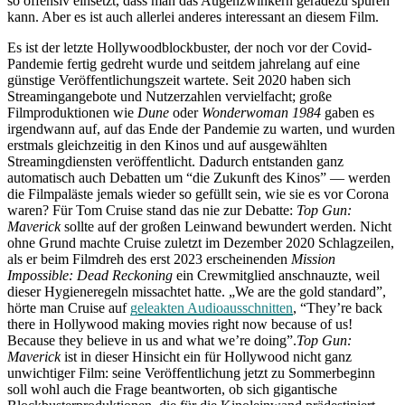
so offensiv einsetzt, dass man das Augenzwinkern geradezu spüren
kann. Aber es ist auch allerlei anderes interessant an diesem Film.
Es ist der letzte Hollywoodblockbuster, der noch vor der Covid-
Pandemie fertig gedreht wurde und seitdem jahrelang auf eine
günstige Veröffentlichungszeit wartete. Seit 2020 haben sich
Streamingangebote und Nutzerzahlen vervielfacht; große
Filmproduktionen wie
Dune
oder
Wonderwoman 1984
gaben es
irgendwann auf, auf das Ende der Pandemie zu warten, und wurden
erstmals gleichzeitig in den Kinos und auf ausgewählten
Streamingdiensten veröffentlicht. Dadurch entstanden ganz
automatisch auch Debatten um “die Zukunft des Kinos” — werden
die Filmpaläste jemals wieder so gefüllt sein, wie sie es vor Corona
waren? Für Tom Cruise stand das nie zur Debatte:
Top Gun:
Maverick
sollte auf der großen Leinwand bewundert werden. Nicht
ohne Grund machte Cruise zuletzt im Dezember 2020 Schlagzeilen,
als er beim Filmdreh des erst 2023 erscheinenden
Mission
Impossible: Dead Reckoning
ein Crewmitglied anschnauzte, weil
dieser Hygieneregeln missachtet hatte. „We are the gold standard”,
hörte man Cruise auf
geleakten Audioausschnitten
, “They’re back
there in Hollywood making movies right now because of us!
Because they believe in us and what we’re doing”.
Top Gun:
Maverick
ist in dieser Hinsicht ein für Hollywood nicht ganz
unwichtiger Film: seine Veröffentlichung jetzt zu Sommerbeginn
soll wohl auch die Frage beantworten, ob sich gigantische