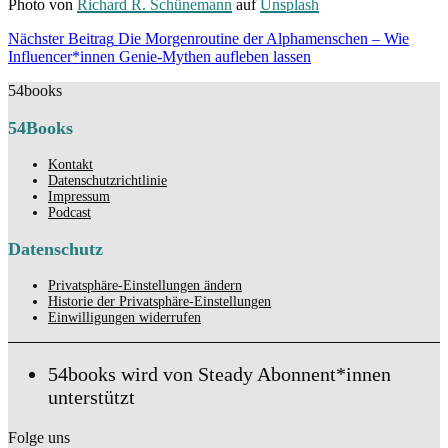
Photo von
Richard R. Schünemann
auf
Unsplash
Beitragsnavigation
Nächster Beitrag
Die Morgenroutine der Alphamenschen – Wie
Nächster
Influencer*innen Genie-Mythen aufleben lassen
Beitrag
54books
54Books
Kontakt
Datenschutzrichtlinie
Impressum
Podcast
Datenschutz
Privatsphäre-Einstellungen ändern
Historie der Privatsphäre-Einstellungen
Einwilligungen widerrufen
54books wird von Steady Abonnent*innen
unterstützt
Folge uns