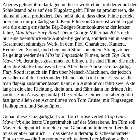
Aber es gelingt ihm dank genau dieser work ethic, mit der er auf den
Schießstand oder auf den Flugplatz geht, Filme zu produzieren, die
niemand sonst produziert. Das heißt nicht, dass diese Filme perfekt
oder auch nur großartig sind. Kein Film von Cruise ist wohl so gut
wie die einzig ernsthafte Big-Budget-Stuntkonkurrenz der letzten
Jahre,
Mad Max: Fury Road
. Denn George Miller hat 2015 nicht
nur eine beeindruckende Autoderby gedreht, sondern ein in seiner
Gesamtheit stimmiges Werk, in dem Plot, Charaktere, Kamera,
Requisiten, Sound, und eben auch Stunts an einem Strang ziehen.
Es gelingt weder den
Mission Impossible
Filmen, noch
Top Gun
:
Maverick
, derartiges zusammen zu bringen. Es sind Filme, die nicht
über ihre Stärke hinauswachsen. Aber diese Stärke ist einzigartig.
Fury Road
ist auch ein Film über Mensch-Maschinen, der jedoch
vor allem auf der horizontalen Ebene spielt (mit einer Eleganz, die
man flapsig zusammenfassen kann: ein Autokonvoi fährt zwei Akte
lang in die eine Richtung, dreht um, und fährt dann im dritten Akt
zurück zum Ausgangspunkt). Die vertikale Dimension aber gehört
fast ganz allein den Actionfilmen von Tom Cruise, mit Flugzeugen,
Helikoptern, und Saugnäpfen.
Genau diese Einzigartigkeit von Tom Cruise verleiht
Top Gun:
Maverick
eine letzte Ungereimtheit auf der Metaebene. Im Film soll
Maverick eigentlich nur eine neue Generation trainieren. Letztlich
muss er aber natürlich — das sieht ein derartig klischeebehafteter
Plot so vor — die Jungspunde auch während der Mission selber