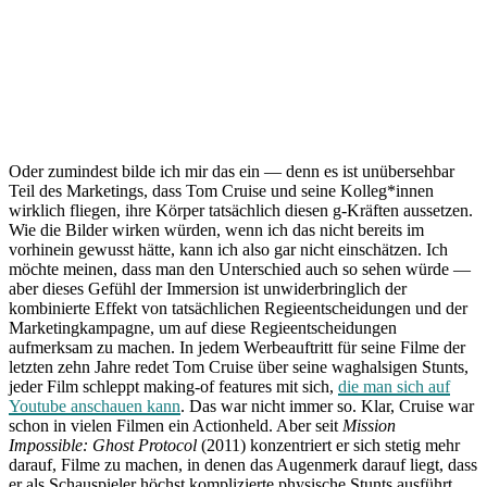
Oder zumindest bilde ich mir das ein — denn es ist unübersehbar
Teil des Marketings, dass Tom Cruise und seine Kolleg*innen
wirklich fliegen, ihre Körper tatsächlich diesen g-Kräften aussetzen.
Wie die Bilder wirken würden, wenn ich das nicht bereits im
vorhinein gewusst hätte, kann ich also gar nicht einschätzen. Ich
möchte meinen, dass man den Unterschied auch so sehen würde —
aber dieses Gefühl der Immersion ist unwiderbringlich der
kombinierte Effekt von tatsächlichen Regieentscheidungen und der
Marketingkampagne, um auf diese Regieentscheidungen
aufmerksam zu machen. In jedem Werbeauftritt für seine Filme der
letzten zehn Jahre redet Tom Cruise über seine waghalsigen Stunts,
jeder Film schleppt making-of features mit sich,
die man sich auf
Youtube anschauen kann
. Das war nicht immer so. Klar, Cruise war
schon in vielen Filmen ein Actionheld. Aber seit
Mission
Impossible: Ghost Protocol
(2011) konzentriert er sich stetig mehr
darauf, Filme zu machen, in denen das Augenmerk darauf liegt, dass
er als Schauspieler höchst komplizierte physische Stunts ausführt.