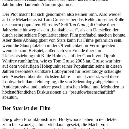
Jahrhundert laufende Atomprogramme.
Der Plot macht für sich genommen also keinen Sinn. Also wieder
auf die Metaebene: ist Tom Cruise selber das Relikt, in seiner Rolle
des enorm populären Filmstars? Seit
Top Gun
galt Cruise über
Jahrzehnte hinweg als ein „bankable star“, als ein Darsteller, der
durch seine schiere Popularität einen Film profitabel machen konnte.
Aber diese Abhängigkeit von Stars kann für Filme gefährlich sein,
wenn die Stars plötzlich in der Öffentlichkeit in Verruf geraten —
wenn sie zum Beispiel, außer sich vor Freude über ihre
Liebesbeziehung mit Katie Holmes, auf der Couch von Oprah
Winfrey rumhüpfen, wie es Tom Cruise 2005 tat. Cruise war hier
auf dem vorläufigen Höhepunkt seiner Popularität; seine in diesen
Jahren besonders sichtbare Lobbyarbeit für Scientology schädigte
sein Ansehen über die nächsten Jahre — nicht zuletzt, weil diese
Lobbyarbeit damit einherging, die von Scientology abgelehnten
Antidepressiva und andere psychiatrischen Mittel und Methoden in
höchstöffentlichen Diskussionen als “pseudowissenschaftlich”
abzutun.
Der Star ist der Film
Die großen Produktionsfirmen Hollywoods haben in den letzten
zehn bis zwanzig Jahren viel daran gesetzt, die Macht von