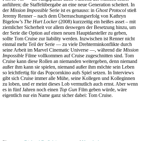
anführen; die Staffelübergabe an eine neue Generation scheitert. In
der
Mission Impossible
Serie ist es genauso: in
Ghost Protocol
stieß
Jeremy Renner – nach dem Überraschungserfolg von Kathryn
Bigelow’s
The Hurt Locker
(2008) kurzzeitig ein heißes asset – mit
ziemlicher Sicherheit vor allem deswegen der Besetzung hinzu, um
der Serie die Option auf einen neuen Hauptdarsteller zu geben,
sollte Tom Cruise zur liability werden. Inzwischen ist Renner nicht
einmal mehr Teil der Serie — zu viele Drehterminkonflikte durch
seine Arbeit im Marvel Cinematic Universe —, während die
Mission
Impossible
Filme vollkommen auf Cruise zugeschnitten sind. Tom
Cruise kann diese Rollen an niemanden weitergeben, denn niemand
außer ihm kann sie spielen, niemand außer ihm möchte sein Leben
so leichtfertig für das Popcornkino aufs Spiel setzen. In Interviews
gibt sich Cruise immer alle Mühe, seine Kollegen und Kolleginnen
zu loben, und er meint dieses Lob vermutlich auch ernst. Aber wenn
es in fünf Jahren noch einen
Top Gun
Film geben würde, wäre
eigentlich nur ein Name ganz sicher dabei: Tom Cruise.