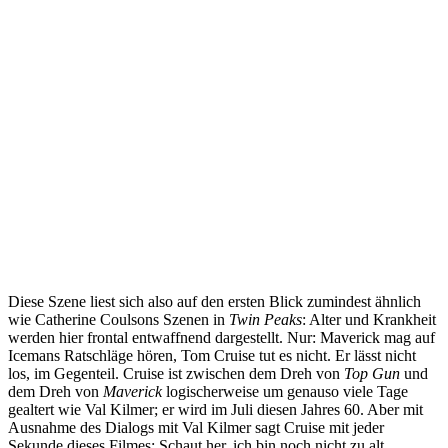
Diese Szene liest sich also auf den ersten Blick zumindest ähnlich
wie Catherine Coulsons Szenen in
Twin Peaks
: Alter und Krankheit
werden hier frontal entwaffnend dargestellt. Nur: Maverick mag auf
Icemans Ratschläge hören, Tom Cruise tut es nicht. Er lässt nicht
los, im Gegenteil. Cruise ist zwischen dem Dreh von
Top Gun
und
dem Dreh von
Maverick
logischerweise um genauso viele Tage
gealtert wie Val Kilmer; er wird im Juli diesen Jahres 60. Aber mit
Ausnahme des Dialogs mit Val Kilmer sagt Cruise mit jeder
Sekunde dieses Filmes: Schaut her, ich bin noch nicht zu alt.