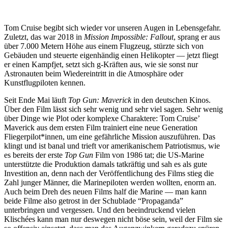
Tom Cruise begibt sich wieder vor unseren Augen in Lebensgefahr.
Zuletzt, das war 2018 in
Mission Impossible: Fallout
, sprang er aus
über 7.000 Metern Höhe aus einem Flugzeug, stürzte sich von
Gebäuden und steuerte eigenhändig einen Helikopter — jetzt fliegt
er einen Kampfjet, setzt sich g-Kräften aus, wie sie sonst nur
Astronauten beim Wiedereintritt in die Atmosphäre oder
Kunstflugpiloten kennen.
Seit Ende Mai läuft
Top Gun: Maverick
in den deutschen Kinos.
Über den Film lässt sich sehr wenig und sehr viel sagen. Sehr wenig
über Dinge wie Plot oder komplexe Charaktere: Tom Cruise’
Maverick aus dem ersten Film trainiert eine neue Generation
Fliegerpilot*innen, um eine gefährliche Mission auszuführen. Das
klingt und ist banal und trieft vor amerikanischem Patriotismus, wie
es bereits der erste
Top Gun
Film von 1986 tat; die US-Marine
unterstützte die Produktion damals tatkräftig und sah es als gute
Investition an, denn nach der Veröffentlichung des Films stieg die
Zahl junger Männer, die Marinepiloten werden wollten, enorm an.
Auch beim Dreh des neuen Films half die Marine — man kann
beide Filme also getrost in der Schublade “Propaganda”
unterbringen und vergessen. Und den beeindruckend vielen
Klischées kann man nur deswegen nicht böse sein, weil der Film sie