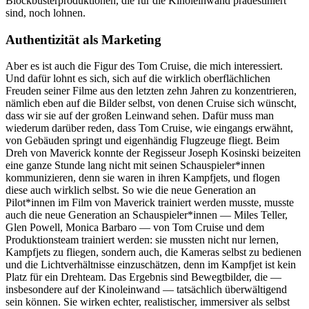
Blockbusterproduktionen, die für die Kinoleinwand prädestiniert
sind, noch lohnen.
Authentizität als Marketing
Aber es ist auch die Figur des Tom Cruise, die mich interessiert.
Und dafür lohnt es sich, sich auf die wirklich oberflächlichen
Freuden seiner Filme aus den letzten zehn Jahren zu konzentrieren,
nämlich eben auf die Bilder selbst, von denen Cruise sich wünscht,
dass wir sie auf der großen Leinwand sehen. Dafür muss man
wiederum darüber reden, dass Tom Cruise, wie eingangs erwähnt,
von Gebäuden springt und eigenhändig Flugzeuge fliegt. Beim
Dreh von Maverick konnte der Regisseur Joseph Kosinski beizeiten
eine ganze Stunde lang nicht mit seinen Schauspieler*innen
kommunizieren, denn sie waren in ihren Kampfjets, und flogen
diese auch wirklich selbst. So wie die neue Generation an
Pilot*innen im Film von Maverick trainiert werden musste, musste
auch die neue Generation an Schauspieler*innen — Miles Teller,
Glen Powell, Monica Barbaro — von Tom Cruise und dem
Produktionsteam trainiert werden: sie mussten nicht nur lernen,
Kampfjets zu fliegen, sondern auch, die Kameras selbst zu bedienen
und die Lichtverhältnisse einzuschätzen, denn im Kampfjet ist kein
Platz für ein Drehteam. Das Ergebnis sind Bewegtbilder, die —
insbesondere auf der Kinoleinwand — tatsächlich überwältigend
sein können. Sie wirken echter, realistischer, immersiver als selbst