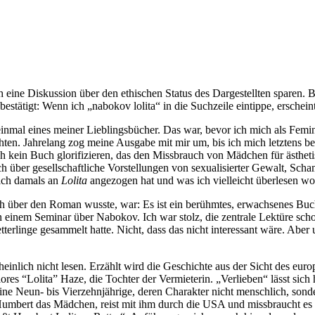
ch eine Diskussion über den ethischen Status des Dargestellten sparen.
estätigt: Wenn ich „nabokov lolita“ in die Suchzeile eintippe, ersche
einmal eines meiner Lieblingsbücher. Das war, bevor ich mich als Fe
ahrelang zog meine Ausgabe mit mir um, bis ich mich letztens beim 
ich kein Buch glorifizieren, das den Missbrauch von Mädchen für ästhet
ch über gesellschaftliche Vorstellungen von sexualisierter Gewalt, Sch
ich damals an
Lolita
angezogen hat und was ich vielleicht überlesen wo
 ich über den Roman wusste, war: Es ist ein berühmtes, erwachsenes B
einem Seminar über Nabokov. Ich war stolz, die zentrale Lektüre schon
terlinge gesammelt hatte. Nicht, dass das nicht interessant wäre. Ab
inlich nicht lesen. Erzählt wird die Geschichte aus der Sicht des euro
ores “Lolita” Haze, die Tochter der Vermieterin. „Verlieben“ lässt sic
eine Neun- bis Vierzehnjährige, deren Charakter nicht menschlich, son
t Humbert das Mädchen, reist mit ihm durch die USA und missbraucht e