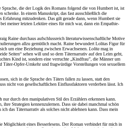
he Sprache, die der Logik des Romans folgend die von Humbert ist, ist
n schenke. In einem Manuskript, das fast ausschließlich die
tas Erfahrung mitzudenken. Das gilt gerade dann, wenn Humbert sie
bei meiner letzten Lektüre eines für mich war, dann ein Empathie-
aig Raine durchaus aufschlussreich literaturwissenschaftliche Motive
ulierungen allzu gemütlich macht. Raine bewundert Lolitas Figur für
te es sich um eine Beziehung zwischen Erwachsenen.
Lolita
mag in
ide Seiten“ sehen will und so dem Täternarrativ auf den Leim geht,
brauchtes Kind ist, sondern eine verruchte „Kindfrau”, die Männer um
 sind Täter-Opfer-Umkehr und fragwürdige Vorstellungen von sexuellem
n, sich in die Sprache des Täters fallen zu lassen, statt den
uss nicht von gesellschaftlichen Einflussfaktoren verderben lässt. Ich
ich nur durch den manipulativen Stil des Erzählers erkennen kann.
eich, ihre Strategien kennenzulernen. Dass sie dabei manchmal schön
 ich das Täternarrativ als solches nicht ablehnen kann. Dass mein
e Möglichkeit eines Besserlesens. Der Roman verbindet für mich in