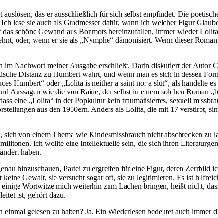
 auslösen, das er ausschließlich für sich selbst empfindet. Die poetisc
Ich lese sie auch als Gradmesser dafür, wann ich welcher Figur Glaube
 auf das schöne Gewand aus Bonmots hereinzufallen, immer wieder Loli
blehnt, oder, wenn er sie als „Nymphe“ dämonisiert. Wenn dieser Roman 
n im Nachwort meiner Ausgabe erschließt. Darin diskutiert der Autor Cr
itische Distanz zu Humbert wahrt, und wenn man es sich in dessen Form
educes Humbert“ oder „Lolita is neither a saint nor a slut“, als handel
ind Aussagen wie die von Raine, der selbst in einem solchen Roman „be
 dass eine „Lolita“ in der Popkultur kein traumatisiertes, sexuell miss
rstellungen aus den 1950ern. Anders als Lolita, die mit 17 verstirbt,
, sich von einem Thema wie Kindesmissbrauch nicht abschrecken zu lasse
itonen. Ich wollte eine Intellektuelle sein, die sich ihren Literaturgen
ändert haben.
genau hinzuschauen, Partei zu ergreifen für eine Figur, deren Zerrbild 
keine Gewalt, sie versucht sogar oft, sie zu legitimieren. Es ist hilfr
einige Wortwitze mich weiterhin zum Lachen bringen, heißt nicht, dass
tet ist, gehört dazu.
 einmal gelesen zu haben? Ja. Ein Wiederlesen bedeutet auch immer di