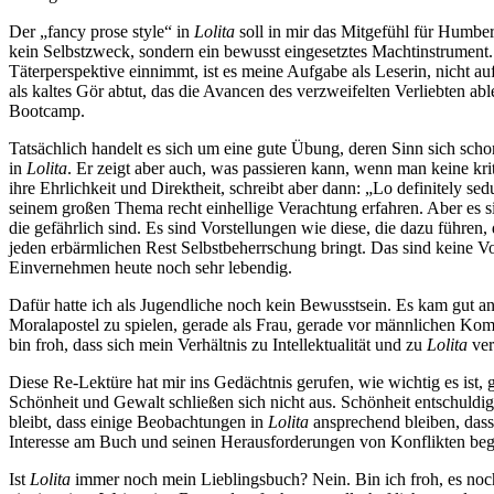
Der „fancy prose style“ in
Lolita
soll in mir das Mitgefühl für Humbert
kein Selbstzweck, sondern ein bewusst eingesetztes Machtinstrument. 
Täterperspektive einnimmt, ist es meine Aufgabe als Leserin, nicht
als kaltes Gör abtut, das die Avancen des verzweifelten Verliebten a
Bootcamp.
Tatsächlich handelt es sich um eine gute Übung, deren Sinn sich scho
in
Lolita
. Er zeigt aber auch, was passieren kann, wenn man keine kr
ihre Ehrlichkeit und Direktheit, schreibt aber dann: „Lo definitely s
seinem großen Thema recht einhellige Verachtung erfahren. Aber es s
die gefährlich sind. Es sind Vorstellungen wie diese, die dazu führen,
jeden erbärmlichen Rest Selbstbeherrschung bringt. Das sind keine Vo
Einvernehmen heute noch sehr lebendig.
Dafür hatte ich als Jugendliche noch kein Bewusstsein. Es kam gut an
Moralapostel zu spielen, gerade als Frau, gerade vor männlichen Kommil
bin froh, dass sich mein Verhältnis zu Intellektualität und zu
Lolita
ver
Diese Re-Lektüre hat mir ins Gedächtnis gerufen, wie wichtig es ist, 
Schönheit und Gewalt schließen sich nicht aus. Schönheit entschuldigt 
bleibt, dass einige Beobachtungen in
Lolita
ansprechend bleiben, dass 
Interesse am Buch und seinen Herausforderungen von Konflikten beglei
Ist
Lolita
immer noch mein Lieblingsbuch? Nein. Bin ich froh, es noch