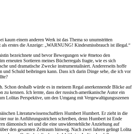
 Bei kaum einem anderen Werk ist das Thema so unumstritten
int als erstes die Anzeige: „WARNUNG! Kindesmissbrauch ist illegal.“
ministin bezeichnete und bevor Bewegungen wie #metoo den
erneuten Sortieren meines Bücherregals fragte, wie es sich
ische und dramatische Zwecke instrumentalisiert. Andererseits hoffe
am und Schuld beibringen kann. Dass ich darin Dinge sehe, die ich vor
llte?
uch. Schon deshalb würde es in meinem Regal anerkennende Blicke auf
 zu kennen. Ich lernte, dass der russisch-amerikanische Autor ein
er um Lolitas Perspektive, um den Umgang mit Vergewaltigungsszenen
päischen Literaturwissenschaftlers Humbert Humbert. Er zieht in die
h hier nur in Anführungsstrichen schreiben, denn Humbert ist Ende
dern dämonisch sei und die eine unwiderstehliche Anziehung auf
s über den gesamten Zeitraum hinweg. Nach zwei Jahren gelingt Lolita