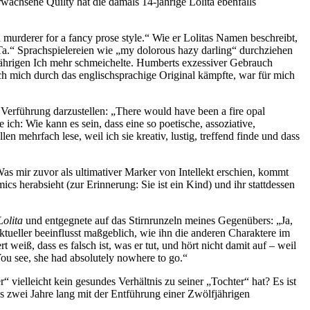
wachsene Quilty hat die damals 14-jährige Lolita ebenfalls
murderer for a fancy prose style.“ Wie er Lolitas Namen beschreibt,
Ta.“
Sprachspielereien wie „my dolorous hazy darling“ durchziehen
ährigen Ich mehr schmeichelte. Humberts exzessiver Gebrauch
h mich durch das englischsprachige Original kämpfte, war für mich
 Verführung darzustellen: „There would have been a fire opal
te ich: Wie kann es sein, dass eine so poetische, assoziative,
n mehrfach lese, weil ich sie kreativ, lustig, treffend finde und dass
Was mir zuvor als ultimativer Marker von Intellekt erschien, kommt
cs herabsieht (zur Erinnerung: Sie ist ein Kind) und ihr stattdessen
Lolita
und entgegnete auf das Stirnrunzeln meines Gegenübers: „Ja,
ektueller beeinflusst maßgeblich, wie ihn die anderen Charaktere im
iß, dass es falsch ist, was er tut, und hört nicht damit auf – weil
You see, she had absolutely nowhere to go.“
 vielleicht kein gesundes Verhältnis zu seiner „Tochter“ hat? Es ist
s zwei Jahre lang mit der Entführung einer Zwölfjährigen