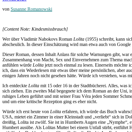
von
Susanne Romanowski
[Content Note: Kindesmissbrauch]
Wer über Vladimir Nabokovs Roman
Lolita
(1955) schreibt, kann si
abscheulich. In dieser Einschätzung wird man etwa auch von Google b
Dieser Roman, dessen Inhalt Anlass für solche Warnungen gibt, war 
Zusammenhang von Macht, Sex und Einvernehmen zum Thema machten. J
anfühlen würde
Lolita
jetzt noch einmal zu lesen. Einerseits möchte 
ich, dass ein Wiederlesen mir etwas über meine persönlichen, aber au
einigen Jahren noch nicht gesehen hätte. Würde ich verstehen, was m
Ich entdeckte
Lolita
mit 15 oder 16 in der Stadtbücherei. Alles, was
sich ziehen. Ein zweites Mal begegnete ich dem Roman an der Uni, in 
ruhiges Leben geführt und mit seiner Frau Véra jeden Sommer Schmet
und um eine kritische Rezeption ging es eher nicht.
Würde ich erst heute von
Lolita
erfahren, ich würde das Buch wahrsche
USA, mietet ein Zimmer in einer Kleinstadt und „verliebt“ sich in Dol
dreißig, Lolita ist zwölf. Sie ist in Humberts Augen eine „Nymphe“, 
Humbert ausübe. Als Lolitas Mutter bei einem Unfall stirbt, entführ