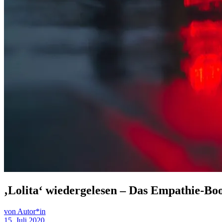
‚Lolita‘ wiedergelesen – Das Empathie-B
von Autor*in
15. Juli 2020