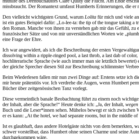
mithilfe des Drehbuchautors Clare Quilty die Flucht. Am Ende erschie
missbraucht. Der Romantext umfasst Humberts Erinnerungen, die er n
Den vielleicht wichtigsten Grund, warum
Lolita
für mich und viele an
ist ein gutes Beispiel dafür: „Lo-lee-ta: the tip of the tongue taking a t
den Roman. Manche von ihnen zu verstehen gab mir das Gefühl, zu e
französischer Sätze und von mir unverständlichen Worten wie „plumb
eine Frage der Ehre.
Ich war angewidert, als ich die Beschreibung der ersten Vergewaltigu
dissolving within a ripple-ringed pool, a last throb, a last dab of color
hochliterarische Sprache (wie auch immer man sie letztlich bewertet) e
der gleiche Sprecher diesen Stil zur Beschreibung schlimmster Verbr
Beim Wiederlesen fallen mir nun zwei Dinge auf: Erstens setze ich die
mir heute prätentiös vor. Ich verdrehe die Augen, wenn Humbert perman
Bücher über zeitgenössischen Tanz vorlegt.
Diese vermeintlich banale Beobachtung führt zu einem noch wichti
der Inhalt, aber die Sprache!“ Heute denke ich: „Ja, der Inhalt,
wegen
Buch und die Leser*innen sehen. Mühelos bewegt er sich zwischen Witz
er es kann: „At the hotel, we had separate rooms, but in the middle o
Ist es glaubhaft, dass andere Hotelgäste nichts von dem bemerkten, wa
schwer vorstellbar, dass Humbert ohne seinen Charme und seine Autor
durchgekommen wäre.