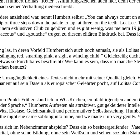
ßt Humbert Lolitas „Retter“. Anführungszeichen auch hier, denn der er
ach seiner Verhaftung niederschreibt.
dere anziehend war, nennt Humbert selbst: „You can always count on a 
rip of three steps down the palate to tap, at three, on the teeth. Lo. Lee. 
inem exklusiven Club zu gehören und es gibt wenig, was meinem 19-j
aceous“ und „gouache“ trugen zu diesem elitären Eindruck bei. Dass ic
ng las, in deren Vorfeld Humbert sich auch noch anmaßt, sie als Lolitas
, stinging red, smarting pink, a sigh, a wincing child.” Gleichzeitig dach
twas so Furchtbares beschreibt? Wie kann es sein, dass ich manche Stelle
echen benutzt?
 Unzugänglichkeit eines Textes nicht mehr mit seiner Qualität gleich. 
ent auf sein Dasein als europäischer Gelehrter pocht, auf Lolitas Comi
geren Punkt: Früher stand ich in WG-Küchen, empfahl irgendjemandem
der Sprache.“ Humberts Auftreten als attraktiver, gut gekleideter Intell
, Ekstase, Gelehrsamkeit und performativer Selbstkasteiung. Humbert we
f the night she came sobbing into mine, and we made it up very gently. 
s sich im Nebenzimmer abspielte? Dass ein so besitzergreifender „Vater“
ität, ohne seine Bildung, ohne sein Weißsein und seinen sozialen Statu