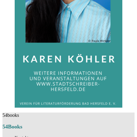
54books
54Books