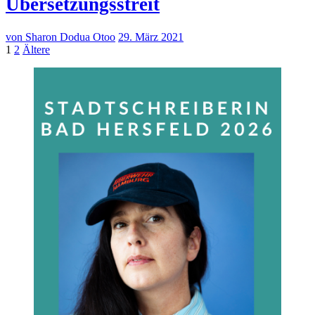
Übersetzungsstreit
von Sharon Dodua Otoo
29. März 2021
Seitennummerierung
Seite
Seite
Ältere
1
2
Ältere
Beiträge
der
Beiträge