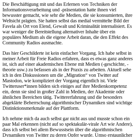
Die Beschäftigung mit und das Erlernen von Techniken der
Informationsverarbeitung und -präsentation hatte ihnen viel
bewusster gemacht, wie sehr die Medien, die sie konsumierten, ihre
Weltsicht prägten. Sie hatten selbst das medial vermittelte Bild der
Favela als Ort von Elend, Gewalt und Kriminalität internalisiert. Es
war weniger die Bereitstellung alternativer Inhalte über ein
populäres Medium als die eigene Arbeit daran, die den Effekt des
Community Radios ausmachte.
Das hier Geschilderte ist kein einfacher Vorgang. Ich habe selbst in
meiner Arbeit für Freie Radios erfahren, dass es etwas ganz anderes
ist, sich auf einer akademischen Ebene mit Medien (-geschichte, -
theorie usw.) zu befassen als in der Praxis zu arbeiten. Aktuell sehe
ich in den Diskussionen um die „Migration“ von Twitter auf
Mastodon, wie kompliziert der Vorgang eigentlich ist. Viele
Twitteruser*innen bilden sich einiges auf ihre Medienkompetenz
ein, denn sie sind in großer Zahl in Medien, der Akademie oder
ähnlichen Bereichen tätig. Twittererfahrung und die besonders
abgeklärte Beherrschung algorithmischer Dynamiken sind wichtige
Distinktionsmerkmale auf der Plattform.
Ich nehme mich da auch selbst gar nicht aus und musste schon ein
paar Mal erkennen (nicht auf so spektakulär-virale Art wie Andere),
dass ich selbst bei allem Bewusstsein über die algorithmischen
Dynamiken von Twitter zu deren Opfer wurde. Umso erstaunlicher