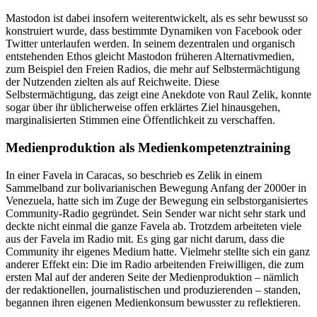
Mastodon ist dabei insofern weiterentwickelt, als es sehr bewusst so
konstruiert wurde, dass bestimmte Dynamiken von Facebook oder
Twitter unterlaufen werden. In seinem dezentralen und organisch
entstehenden Ethos gleicht Mastodon früheren Alternativmedien,
zum Beispiel den Freien Radios, die mehr auf Selbstermächtigung
der Nutzenden zielten als auf Reichweite. Diese
Selbstermächtigung, das zeigt eine Anekdote von Raul Zelik, konnte
sogar über ihr üblicherweise offen erklärtes Ziel hinausgehen,
marginalisierten Stimmen eine Öffentlichkeit zu verschaffen.
Medienproduktion als Medienkompetenztraining
In einer Favela in Caracas, so beschrieb es Zelik in einem
Sammelband zur bolivarianischen Bewegung Anfang der 2000er in
Venezuela, hatte sich im Zuge der Bewegung ein selbstorganisiertes
Community-Radio gegründet. Sein Sender war nicht sehr stark und
deckte nicht einmal die ganze Favela ab. Trotzdem arbeiteten viele
aus der Favela im Radio mit. Es ging gar nicht darum, dass die
Community ihr eigenes Medium hatte. Vielmehr stellte sich ein ganz
anderer Effekt ein: Die im Radio arbeitenden Freiwilligen, die zum
ersten Mal auf der anderen Seite der Medienproduktion – nämlich
der redaktionellen, journalistischen und produzierenden – standen,
begannen ihren eigenen Medienkonsum bewusster zu reflektieren.