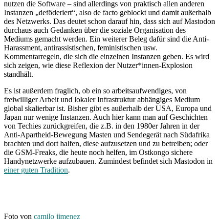
nutzen die Software – sind allerdings von praktisch allen anderen
Instanzen „deföderiert“, also de facto geblockt und damit außerhalb
des Netzwerks. Das deutet schon darauf hin, dass sich auf Mastodon
durchaus auch Gedanken über die soziale Organisation des
Mediums gemacht werden. Ein weiterer Beleg dafür sind die Anti-
Harassment, antirassistischen, feministischen usw.
Kommentarregeln, die sich die einzelnen Instanzen geben. Es wird
sich zeigen, wie diese Reflexion der Nutzer*innen-Explosion
standhält.
Es ist außerdem fraglich, ob ein so arbeitsaufwendiges, von
freiwilliger Arbeit und lokaler Infrastruktur abhängiges Medium
global skalierbar ist. Bisher gibt es außerhalb der USA, Europa und
Japan nur wenige Instanzen. Auch hier kann man auf Geschichten
von Techies zurückgreifen, die z.B. in den 1980er Jahren in der
Anti-Apartheid-Bewegung Masten und Sendegerät nach Südafrika
brachten und dort halfen, diese aufzusetzen und zu betreiben; oder
die GSM-Freaks, die heute noch helfen, im Ostkongo sichere
Handynetzwerke aufzubauen. Zumindest befindet sich Mastodon in
einer guten Tradition
.
Foto von
camilo jimenez