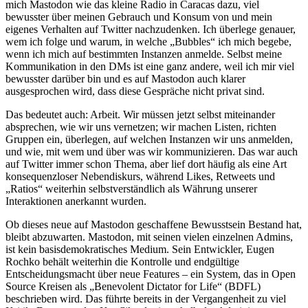
mich Mastodon wie das kleine Radio in Caracas dazu, viel
bewusster über meinen Gebrauch und Konsum von und mein
eigenes Verhalten auf Twitter nachzudenken. Ich überlege genauer,
wem ich folge und warum, in welche „Bubbles“ ich mich begebe,
wenn ich mich auf bestimmten Instanzen anmelde. Selbst meine
Kommunikation in den DMs ist eine ganz andere, weil ich mir viel
bewusster darüber bin und es auf Mastodon auch klarer
ausgesprochen wird, dass diese Gespräche nicht privat sind.
Das bedeutet auch: Arbeit. Wir müssen jetzt selbst miteinander
absprechen, wie wir uns vernetzen; wir machen Listen, richten
Gruppen ein, überlegen, auf welchen Instanzen wir uns anmelden,
und wie, mit wem und über was wir kommunizieren. Das war auch
auf Twitter immer schon Thema, aber lief dort häufig als eine Art
konsequenzloser Nebendiskurs, während Likes, Retweets und
„Ratios“ weiterhin selbstverständlich als Währung unserer
Interaktionen anerkannt wurden.
Ob dieses neue auf Mastodon geschaffene Bewusstsein Bestand hat,
bleibt abzuwarten. Mastodon, mit seinen vielen einzelnen Admins,
ist kein basisdemokratisches Medium. Sein Entwickler, Eugen
Rochko behält weiterhin die Kontrolle und endgültige
Entscheidungsmacht über neue Features – ein System, das in Open
Source Kreisen als „Benevolent Dictator for Life“ (BDFL)
beschrieben wird. Das führte bereits in der Vergangenheit zu viel