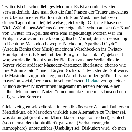
Twitter ist ein schnelllebiges Medium. Es ist also nicht weiter
verwunderlich, dass man dort die fünf Phasen der Trauer angesichts
der Übernahme der Plattform durch Elon Musk innerhalb von
sieben Tagen durchlief, teilweise gleichzeitig. Gut, die Phase des
Nicht-Wahrhaben-Wollens dauerte eigentlich schon an, seit der Kauf
von Twitter im April das erste Mal angekündigt worden war. Im
Frühjahr war es nur eine kleine gallische Vorhut, die sich vorsichtig
in Richtung Mastodon bewegte. Nachdem „Apartheid Clyde“
(Azealia Banks über Musk) mit einem Waschbecken ins Twitter-
Hauptquartier (als Spiel mit dem Pun „Let that sink in“) gelatscht
war, wurde die Flucht von der Plattform zu einer Welle, die die
Server vieler größerer Mastodon-Instanzen überlastete, ebenso wie
ihre Administrator*innen. Eugen Rochko, Entwickler der Software,
die Mastodon zugrunde liegt, und Administrator der größten Instanz
mastodon.social, berichtete in seinem letzten
Update
von gut einer
Million aktiver Nutzer*innen insgesamt im letzten Monat, einer
halben Million neuer Nutzer*innen und dazu mehr als tausend neu
aufgesetzten Servern.
Gleichzeitig entwickelte sich innerhalb kürzester Zeit auf Twitter ein
Metadiskurs, ob Mastodon wirklich eine Alternative zu Twitter sei,
was daran gut (nicht vom Marsdiktator in spe kontrolliert), schlecht
(von niemandem kontrolliert), ganz nett (Verhaltensregeln,
Atmosphäre), unbrauchbar (Usability) sei. Diskutiert wird, ob man