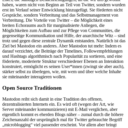
haben, waren nicht von Beginn an Teil von Twitter, sondern wurden
erst im Verlauf seiner Entwicklung hinzugefügt. Sie förderten nicht
Gespräche, sondern Verbreitung und das Selbstmanagement von
Verbreitung. Die Vorteile von Twitter – die Möglichkeit eines
breiten Echoraums auch für marginalisierte Anliegen, die
Möglichkeiten zum Aufbau und zur Pflege von Communities, die
gegenseitige Kommunikation und Hilfe, der anarchische Witz – sind
trotz und gegen diese zentrale Dynamik entstanden. Natürlich ist das
Ziel bei Mastodon ein anderes. Aber Mastodon tut mehr: Indem es
darauf verzichtet, die Beiträge der Timelines, Followempfehlungen
und Hashtags algorithmisch nach Popularität zu sortieren, und eine
föderierte, moderierte Struktur verschiedener Ebenen an Interaktion
konstruiert, ermöglicht es seinen User*innen (zwingt sie aber auch),
stärker selbst zu überlegen, wie, mit wem und über welche Inhalte
sie miteinander interagieren wollen.
Open Source Traditionen
Mastodon reiht sich damit in eine Tradition des offenen,
dezentralisierten Internets ein. Es wird oft (wegen der Art, wie
Server miteinander kommunizieren) mit E-Mail verglichen, aber
eigentlich kommt es eherden Blogs näher – zumal durch die höhere
Zeichenanzahl der ursprünglich mal für Twitter gebrauchte Begriff
„microblogging“ viel passender erscheint. Vor allem aber bringt