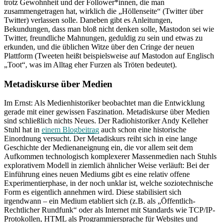
trotz Gewohnheit und der Follower*innen, die man
zusammengetragen hat, wirklich die „Höllenseite“ (Twitter über
Twitter) verlassen solle. Daneben gibt es Anleitungen,
Bekundungen, dass man bloß nicht denken solle, Mastodon sei wie
Twitter, freundliche Mahnungen, geduldig zu sein und etwas zu
erkunden, und die üblichen Witze über den Cringe der neuen
Plattform (Tweeten heißt beispielsweise auf Mastodon auf Englisch
„Toot“, was im Alltag eher Furzen als Tröten bedeutet).
Metadiskurse über Medien
Im Ernst: Als Medienhistoriker beobachtet man die Entwicklung
gerade mit einer gewissen Faszination. Metadiskurse über Medien
sind schließlich nichts Neues. Der Radiohistoriker Andy Kelleher
Stuhl hat in
einem Blogbeitrag
auch schon eine historische
Einordnung versucht. Der Metadiskurs reiht sich in eine lange
Geschichte der Medienaneignung ein, die vor allem seit dem
Aufkommen technologisch komplexerer Massenmedien nach Stuhls
explorativem Modell in ziemlich ähnlicher Weise verläuft: Bei der
Einführung eines neuen Mediums gibt es eine relativ offene
Experimentierphase, in der noch unklar ist, welche soziotechnische
Form es eigentlich annehmen wird. Diese stabilisiert sich
irgendwann – ein Medium etabliert sich (z.B. als „Öffentlich-
Rechtlicher Rundfunk“ oder als Internet mit Standards wie TCP/IP-
Protokollen, HTML als Programmiersprache für Websites und