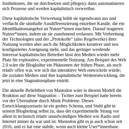
Institutionen, die sie durchsetzen und pflegen); dann automatisieren
sich Prozesse und werden kapitalistisch verwertbar.
Diese kapitalistische Verwertung höhlt sie irgendwann aus und
verflacht die sinnhafte Ausdifferenzierung einzelner Kanäle, die ein
Identifikationsangebot an Nutzer*innen machten. Darauf reagieren
Nutzer*innen, indem sie sie zunehmend verlassen. Mit Verbreitung
der Technologien und der „Protokolle“ (also Regelwerke) ihrer
Nutzung werden aber auch die Möglichkeiten kreativer und neu
konfigurierter Aneignung mehr, und das geringer werdende
Interesse kapitalistischer Betreiber lässt den Medien wieder mehr
Platz für explorative, experimentelle Nutzung. Am Beispiel des Web
2.0 wäre die Blogkultur ein Phänomen der frühen Phase, als noch
relativ offen war, wie sich das interaktive Web entwickeln würde;
die sozialen Medien sind ihre kapitalistische Weiterentwicklung, die
jetzt in eine Stagnationsphase eintritt.
Die aktuelle Beliebtheit von Mastodon wäre in diesem Modell die
Reaktion auf diese Stagnation – Twitter zum Beispiel hatte bereits
vor der Übernahme durch Musk Probleme. Dieses
Entwicklungsszenario ist ein grobes Schema, und Stuhl gibt in
seinem Blogbeitrag selbst zu, dass der experimentelle Strang vor
allem in technisch relativ unaufwändigen Medien wie Radio und
Internet immer da war und ist. Mastodon gibt es ja auch schon seit
2016, und es hat eine stabile, wenn auch kleine User*innenbase.