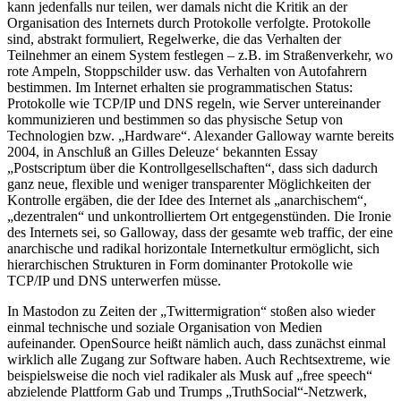
kann jedenfalls nur teilen, wer damals nicht die Kritik an der
Organisation des Internets durch Protokolle verfolgte. Protokolle
sind, abstrakt formuliert, Regelwerke, die das Verhalten der
Teilnehmer an einem System festlegen – z.B. im Straßenverkehr, wo
rote Ampeln, Stoppschilder usw. das Verhalten von Autofahrern
bestimmen. Im Internet erhalten sie programmatischen Status:
Protokolle wie TCP/IP und DNS regeln, wie Server untereinander
kommunizieren und bestimmen so das physische Setup von
Technologien bzw. „Hardware“. Alexander Galloway warnte bereits
2004, in Anschluß an Gilles Deleuze‘ bekannten Essay
„Postscriptum über die Kontrollgesellschaften“, dass sich dadurch
ganz neue, flexible und weniger transparenter Möglichkeiten der
Kontrolle ergäben, die der Idee des Internet als „anarchischem“,
„dezentralen“ und unkontrolliertem Ort entgegenstünden. Die Ironie
des Internets sei, so Galloway, dass der gesamte web traffic, der eine
anarchische und radikal horizontale Internetkultur ermöglicht, sich
hierarchischen Strukturen in Form dominanter Protokolle wie
TCP/IP und DNS unterwerfen müsse.
In Mastodon zu Zeiten der „Twittermigration“ stoßen also wieder
einmal technische und soziale Organisation von Medien
aufeinander. OpenSource heißt nämlich auch, dass zunächst einmal
wirklich alle Zugang zur Software haben. Auch Rechtsextreme, wie
beispielsweise die noch viel radikaler als Musk auf „free speech“
abzielende Plattform Gab und Trumps „TruthSocial“-Netzwerk,