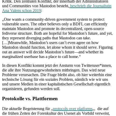
Kritik. Den zentralen Konflikt, der innerhalb der Administratoren
und Communities von Mastodon besteht,
beschrieb die Journalistin
Ana Valens schon 2019
:
„One wants a community-driven government system to protect
vulnerable users. The other believes only a BDFL can efficiently
maintain Mastodon and promote its decentralized, open-source
fediverse structure. Both are hopeful for Mastodon’s future, and yet,
they represent diverging paths that Mastodon can take.
[…]Meanwhile, Mastodon’s users can’t even agree on how
Mastodon should function, let alone whom it should serve. Figuring
out an answer will decide Mastodon’s future—and whether its
marginalized userbase has a place to call home.“
In diesen Konflikt kommt jetzt der Ansturm von Twitteruser*innen,
die alle ihre Nutzungsgewohnheiten mitbringen. Das wird neue
Probleme verursachen. Die Frage bleibt also, ob hier weiterhin eine
technische Lösung für ein soziales Problem, nämlich wie wir uns
und unsere Medien in einer kapitalistischen Gesellschaft eigentlich
organisieren, gefunden werden soll.
Protokolle vs. Plattformen
Die aktuelle Begeisterung für „
protocols over platforms
„, die auf
die frühen Zeiten der Forenkultur des Usenet als Vorbild verweist,