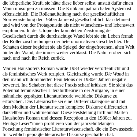
die körperliche Kraft, sie hätte diese lieber selbst, anstatt dafür einen
Mann umsorgen zu müssen. Die Kritik am patriarchalen System ist
offensichtlich. Die Rollenaufteilung nach der gesellschaftlichen
Normvorstellung der 1960er Jahre ist gesellschaftlich klar definiert
und wird von der Protagonistin als nicht wünschens- und lebenswert
empfunden. In der Utopie der kompletten Zerstörung der
Gesellschaft durch die durchsichtige Wand lebt sie ein Leben fernab
der Rollenzuschreibungen der heteronormativen Geschlechter. Der
Schatten dieser begleitet sie als Spiegel der eingefrorenen, alten Welt
hinter der Wand, die immer weiter verblasst. Die Natur erobert sich
nach und nach ihr Reich zurück.
Marlen Haushofers Roman wurde 1983 wieder veröffentlicht und
als feministisches Werk rezipiert. Gleichzeitig wurde
Die Wand
in
den männlich dominierten Feuilletons der 1980er Jahren negativ
bewertet. Ina Schabert hat diese Praxis scharf kritisiert. Sie sieht das
Potential feministischer Literaturtheorie in der Aufgabe, in einer
männliche geprägten Literaturtheorie weibliche Diskurse zu
erforschen. Das Literarische sei eine Differenzkategorie und mit
dem Medium der Literatur seien komplexe Diskurse differenziert
darstellbar und wahrnehmbar. Diese Feststellung trifft auf Marlen
Haushofers Roman und dessen Rezeption in den 1980er Jahren zu.
Heutige Leser*innen profitieren von der jahrzehntelangen
Forschung feministischer Literaturwissenschaft, die ein Bewusstsein
für weiblich geprägte literarische Diskurse geschaffen hat.