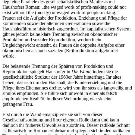
liegt eine Parallele des gesellschaftskritischen Manifests mit
Haushofers Roman: „the waged work of profit-making could not
exist without the (mostly) unwaged work of people-making.”
Frauen sei die Aufgabe der Produktion, Erziehung und Pflege der
kommenden sowie der alternden Generationen sowie die
Haushaltsführung historisch zugeordnet. Im kapitalistischen System
gibt es jedoch keine klare Trennung zwischen ökonomischer
Produktion und sozialer Reproduktion, wodurch ein
Ungleichgewicht entsteht, da Frauen die doppelte Aufgabe einer
ökonomischen als auch sozialen (Re)Produktion aufgebürdet
würde.
Die belastende Trennung der Sphären von Produktion und
Reproduktion spiegelt Haushofer in
Die Wand
, indem sie die
gesellschaftliche Struktur der 1960er Jahre hinterfragt. Ihr altes
Leben, das sich um den Haushalt, die Kindererziehung und die
Pflege ihres Ehemannes drehte, wird von ihr stets als langweilig und
sinnlos empfunden. Sie fühlte sich unwohl in einer als falsch
empfundenen Realität. In dieser Weltordnung war sie eine
gefangene Frau.
Erst durch die Wand emanzipierte sie sich von dieser
Gesellschaftsordnung und ihrer eigenen Rolle darin und kann
dadurch ihr früheres Unwohlsein zuordnen. Dieser radikale Schnitt
ist literarisch im Roman erfahrbar und spiegelt sich in den radikalen