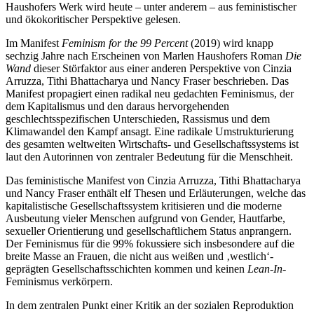
Haushofers Werk wird heute – unter anderem – aus feministischer
und ökokoritischer Perspektive gelesen.
Im Manifest
Feminism for the 99 Percent
(2019) wird knapp
sechzig Jahre nach Erscheinen von Marlen Haushofers Roman
Die
Wand
dieser Störfaktor aus einer anderen Perspektive von Cinzia
Arruzza, Tithi Bhattacharya und Nancy Fraser beschrieben. Das
Manifest propagiert einen radikal neu gedachten Feminismus, der
dem Kapitalismus und den daraus hervorgehenden
geschlechtsspezifischen Unterschieden, Rassismus und dem
Klimawandel den Kampf ansagt. Eine radikale Umstrukturierung
des gesamten weltweiten Wirtschafts- und Gesellschaftssystems ist
laut den Autorinnen von zentraler Bedeutung für die Menschheit.
Das feministische Manifest von Cinzia Arruzza, Tithi Bhattacharya
und Nancy Fraser enthält elf Thesen und Erläuterungen, welche das
kapitalistische Gesellschaftssystem kritisieren und die moderne
Ausbeutung vieler Menschen aufgrund von Gender, Hautfarbe,
sexueller Orientierung und gesellschaftlichem Status anprangern.
Der Feminismus für die 99% fokussiere sich insbesondere auf die
breite Masse an Frauen, die nicht aus weißen und ‚westlich‘-
geprägten Gesellschaftsschichten kommen und keinen
Lean-In
-
Feminismus verkörpern.
In dem zentralen Punkt einer Kritik an der sozialen Reproduktion