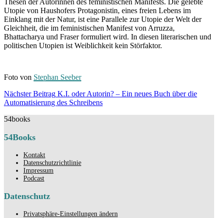
Thesen der Autorinnen des feministischen Manifests. Die gelebte
Utopie von Haushofers Protagonistin, eines freien Lebens im
Einklang mit der Natur, ist eine Parallele zur Utopie der Welt der
Gleichheit, die im feministischen Manifest
von Arruzza,
Bhattacharya und Fraser formuliert wird. In diesen literarischen und
politischen Utopien ist Weiblichkeit kein Störfaktor.
Foto von
Stephan Seeber
Beitragsnavigation
Nächster Beitrag
K.I. oder Autorin? – Ein neues Buch über die
Nächster
Automatisierung des Schreibens
Beitrag
54books
54Books
Kontakt
Datenschutzrichtlinie
Impressum
Podcast
Datenschutz
Privatsphäre-Einstellungen ändern