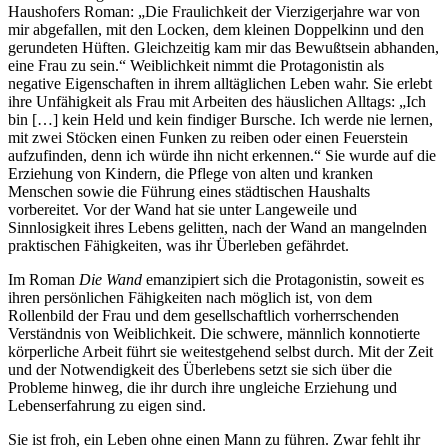
Haushofers Roman: „Die Fraulichkeit der Vierzigerjahre war von
mir abgefallen, mit den Locken, dem kleinen Doppelkinn und den
gerundeten Hüften. Gleichzeitig kam mir das Bewußtsein abhanden,
eine Frau zu sein.“ Weiblichkeit nimmt die Protagonistin als
negative Eigenschaften in ihrem alltäglichen Leben wahr. Sie erlebt
ihre Unfähigkeit als Frau mit Arbeiten des häuslichen Alltags: „Ich
bin […] kein Held und kein findiger Bursche. Ich werde nie lernen,
mit zwei Stöcken einen Funken zu reiben oder einen Feuerstein
aufzufinden, denn ich würde ihn nicht erkennen.“ Sie wurde auf die
Erziehung von Kindern, die Pflege von alten und kranken
Menschen sowie die Führung eines städtischen Haushalts
vorbereitet. Vor der Wand hat sie unter Langeweile und
Sinnlosigkeit ihres Lebens gelitten, nach der Wand an mangelnden
praktischen Fähigkeiten, was ihr Überleben gefährdet.
Im Roman
Die Wand
emanzipiert sich die Protagonistin, soweit es
ihren persönlichen Fähigkeiten nach möglich ist, von dem
Rollenbild der Frau und dem gesellschaftlich vorherrschenden
Verständnis von Weiblichkeit. Die schwere, männlich konnotierte
körperliche Arbeit führt sie weitestgehend selbst durch. Mit der Zeit
und der Notwendigkeit des Überlebens setzt sie sich über die
Probleme hinweg, die ihr durch ihre ungleiche Erziehung und
Lebenserfahrung zu eigen sind.
Sie ist froh, ein Leben ohne einen Mann zu führen. Zwar fehlt ihr