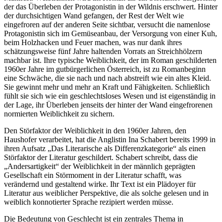
der das Überleben der Protagonistin in der Wildnis erschwert. Hinter
der durchsichtigen Wand gefangen, der Rest der Welt wie
eingefroren auf der anderen Seite sichtbar, versucht die namenlose
Protagonistin sich im Gemüseanbau, der Versorgung von einer Kuh,
beim Holzhacken und Feuer machen, was nur dank ihres
schätzungsweise fünf Jahre haltenden Vorrats an Streichhölzern
machbar ist. Ihre typische Weiblichkeit, der im Roman geschilderten
1960er Jahre im gutbürgerlichen Österreich, ist zu Romanbeginn
eine Schwäche, die sie nach und nach abstreift wie ein altes Kleid.
Sie gewinnt mehr und mehr an Kraft und Fähigkeiten. Schließlich
fühlt sie sich wie ein geschlechtsloses Wesen und ist eigenständig in
der Lage, ihr Überleben jenseits der hinter der Wand eingefrorenen
normierten Weiblichkeit zu sichern.
Den Störfaktor der Weiblichkeit in den 1960er Jahren, den
Haushofer verarbeitet, hat die Anglistin Ina Schabert bereits 1999 in
ihren Aufsatz „Das Literarische als Differenzkategorie“ als einen
Störfaktor der Literatur geschildert. Schabert schreibt, dass die
„Andersartigkeit“ der Weiblichkeit in der männlich geprägten
Gesellschaft ein Störmoment in der Literatur schafft, was
verändernd und gestaltend wirke. Ihr Text ist ein Plädoyer für
Literatur aus weiblicher Perspektive, die als solche gelesen und in
weiblich konnotierter Sprache rezipiert werden müsse.
Die Bedeutung von Geschlecht ist ein zentrales Thema in